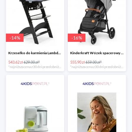
-
14
%
-
16
%
Krzesełko do karmienia Lambda 3 Black Childhome
Kinderkraft Wózek spacerowy Grande LX
543.62 zł
629.00 zł*
555.90 zł
659.00 zł*
*najniższa cena z 30 dni przed obniżką
*najniższa cena z 30 dni przed obniżką