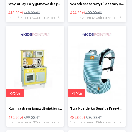
WaytoPlay Tory gumowe droga do układnia dla dzieci 40 elem.
Wózek spacerowy Pilot szary Kinderkraft
418.50 zł
448.00 zł*
424.35 zł
499.00 zł*
*najniższa cena z 30 dni przed obniżką
*najniższa cena z 30 dni przed obniżką
-
23
%
-
19
%
Kuchnia drewniana z dźwiękiem i z 7 akcesoriami Happy Day Janod
Tula Nosidełko Seaside Free-to-Grow
462.90 zł
599.00 zł*
489.00 zł
605.00 zł*
*najniższa cena z 30 dni przed obniżką
*najniższa cena z 30 dni przed obniżką