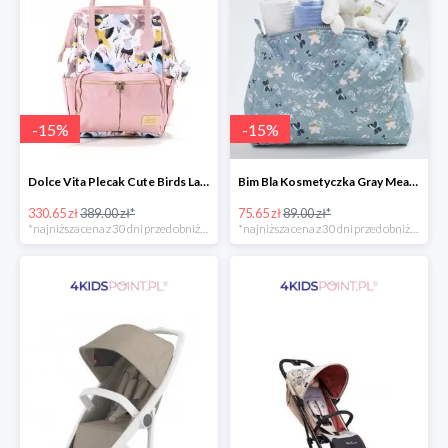
-
15
%
-
15
%
Dolce Vita Plecak Cute Birds La Millou -15%
Bim Bla Kosmetyczka Gray Meadow -15%
330.65 zł
389.00 zł*
75.65 zł
89.00 zł*
*najniższa cena z 30 dni przed obniżką
*najniższa cena z 30 dni przed obniżką