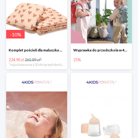
-
10
%
Komplet pościeli dla maluszka marki La Millou
Wyprawka do przedszkola w 4KidsPoint do -25%
234.90 zł
260.89 zł*
25%
*najniższa cena z 30 dni przed obniżką