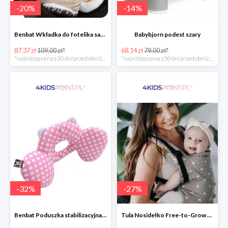
-
20
%
-
14
%
Benbat Wkładka do fotelika samochodowego
Babybjorn podest szary
87.37 zł
109.00 zł*
68.14 zł
79.00 zł*
*najniższa cena z 30 dni przed obniżką
*najniższa cena z 30 dni przed obniżką
-
32
%
-
27
%
Benbat Poduszka stabilizacyjna Pink/Dots
Tula Nosidełko Free-to-Grow Sleepy Dust