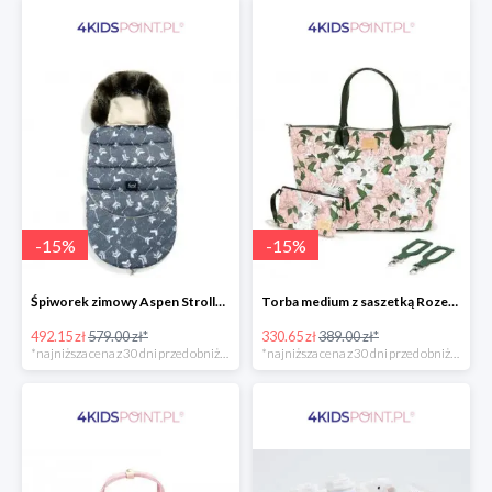
-
15
%
-
15
%
Śpiworek zimowy Aspen Stroller Bag Combo Boho Royal Arrows Dark & Rafaello La Millou -15%
Torba medium z saszetką Rozenek Lady Peony Premium Zip La Millou -15%
492.15 zł
579.00 zł*
330.65 zł
389.00 zł*
*najniższa cena z 30 dni przed obniżką
*najniższa cena z 30 dni przed obniżką