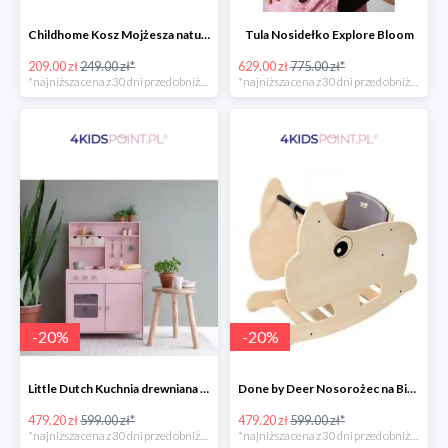
Childhome Kosz Mojżesza natural
Tula Nosidełko Explore Bloom
209.00 zł
249.00 zł*
629.00 zł
775.00 zł*
*najniższa cena z 30 dni przed obniżką
*najniższa cena z 30 dni przed obniżką
-
20
%
-
20
%
Little Dutch Kuchnia drewniana -20%
Done by Deer Nosorożec na Biegunach -20%
479.20 zł
599.00 zł*
479.20 zł
599.00 zł*
*najniższa cena z 30 dni przed obniżką
*najniższa cena z 30 dni przed obniżką