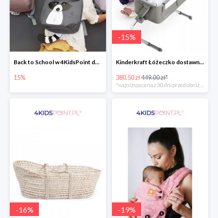
-
15
%
Back to School w 4KidsPoint do -15%
Kinderkraft Łóżeczko dostawne aluminiowe Uno 2w1
15%
380.50 zł
449.00 zł*
*najniższa cena z 30 dni przed obniżką
-
16
%
-
19
%