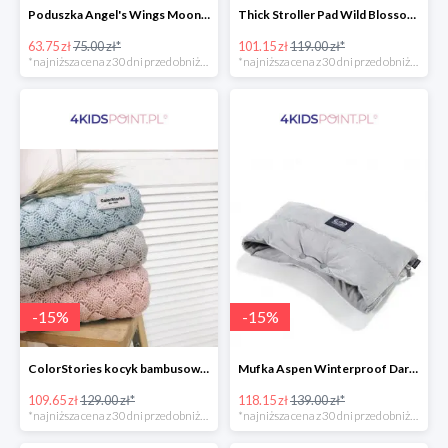
Poduszka Angel's Wings Moonlight Swan Powder Pink La Millou -15%
Thick Stroller Pad Wild Blossom Powder Pink Velvet Collection La Millou -15%
63.75 zł
75.00 zł*
101.15 zł
119.00 zł*
*najniższa cena z 30 dni przed obniżką
*najniższa cena z 30 dni przed obniżką
-
15
%
-
15
%
ColorStories kocyk bambusowy soft bamboo jasny szary -15%
Mufka Aspen Winterproof Dark Grey La Millou -15%
109.65 zł
129.00 zł*
118.15 zł
139.00 zł*
*najniższa cena z 30 dni przed obniżką
*najniższa cena z 30 dni przed obniżką