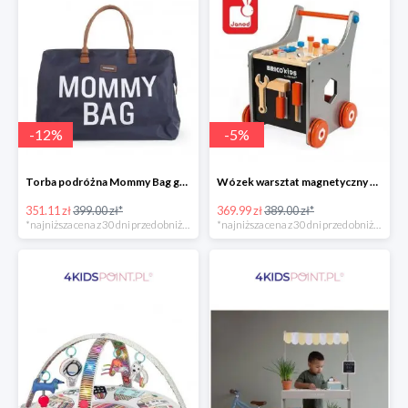
-
12
%
-
5
%
Torba podróżna Mommy Bag grant Childhome
Wózek warsztat magnetyczny z narzędziami Brico ‘Kids kolekcja 2018, Janod
351.11 zł
399.00 zł*
369.99 zł
389.00 zł*
*najniższa cena z 30 dni przed obniżką
*najniższa cena z 30 dni przed obniżką