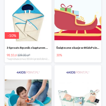
-
10
%
3 Sprouts Ręcznik z kapturem Mors -10%
Świąteczne okazje w 4KidsPoint do -30%
98.10 zł
109.00 zł*
30%
*najniższa cena z 30 dni przed obniżką