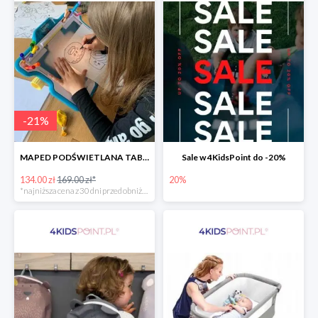
-
21
%
MAPED PODŚWIETLANA TABLICA DO RYSOWANIA LUMI BOARD CREATIV -21%
Sale w 4KidsPoint do -20%
134.00 zł
169.00 zł*
20%
*najniższa cena z 30 dni przed obniżką