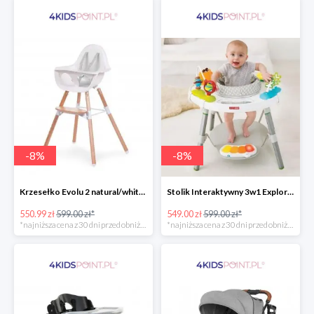
-
8
%
-
8
%
Krzesełko Evolu 2 natural/white Childhome
Stolik Interaktywny 3w1 Explore & More Skip Hop
550.99 zł
599.00 zł*
549.00 zł
599.00 zł*
*najniższa cena z 30 dni przed obniżką
*najniższa cena z 30 dni przed obniżką