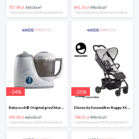
707.48 zł
769.00 zł*
841.50 zł
990.00 zł*
*najniższa cena z 30 dni przed obniżką
*najniższa cena z 30 dni przed obniżką
-
24
%
-
25
%
Babycook® Original grey/blue Beaba
Disney by Easywalker Buggy XS Wózek spacerowy z osłonką przeciwdeszczową Mickey Shield
499.00 zł
660.00 zł*
748.01 zł
999.01 zł*
*najniższa cena z 30 dni przed obniżką
*najniższa cena z 30 dni przed obniżką