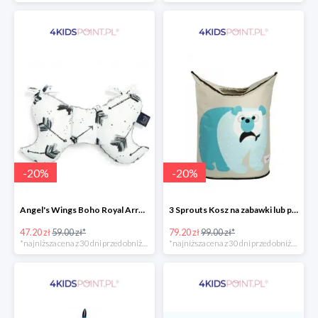
-
20
%
-
20
%
Angel's Wings Boho Royal Arrows Grey La Millou -20%
3 Sprouts Kosz na zabawki lub pranie Miś Polarny -20%
47.20 zł
59.00 zł*
79.20 zł
99.00 zł*
*najniższa cena z 30 dni przed obniżką
*najniższa cena z 30 dni przed obniżką