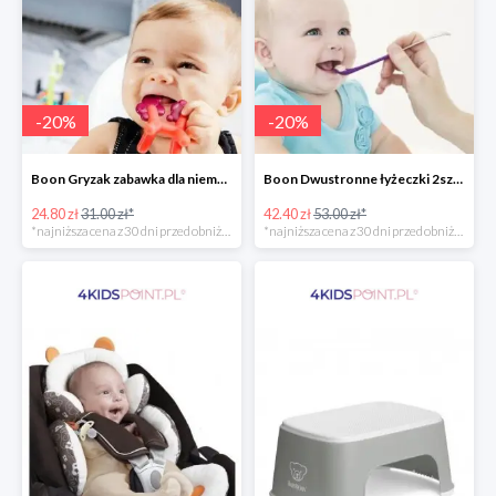
-
20
%
-
20
%
Boon Gryzak zabawka dla niemowlaka jednorożec Prance -20%
Boon Dwustronne łyżeczki 2szt. Orange -20%
24.80 zł
31.00 zł*
42.40 zł
53.00 zł*
*najniższa cena z 30 dni przed obniżką
*najniższa cena z 30 dni przed obniżką