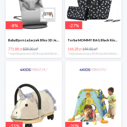
-
8
%
-
27
%
BabyBjorn Leżaczek Bliss 3D Jersey
Torba MOMMY BAG Black Kinderkraft
771.88 zł
839.00 zł*
144.28 zł
199.00 zł*
*najniższa cena z 30 dni przed obniżką
*najniższa cena z 30 dni przed obniżką
-
15
%
-
20
%