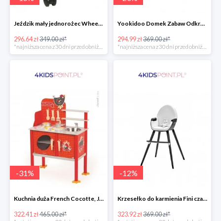
Jeździk mały jednorożec Wheely Bug
Yookidoo Domek Zabaw Odkrywczy
296.64 zł
349.00 zł*
294.99 zł
369.00 zł*
*najniższa cena z 30 dni przed obniżką
*najniższa cena z 30 dni przed obniżką
-
31
%
-
12
%
Kuchnia duża French Cocotte, Janod
Krzesełko do karmienia Fini czarne 2w1 Kinderkraft
322.41 zł
465.00 zł*
323.92 zł
369.00 zł*