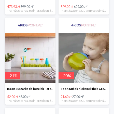
473.93 zł
599.00 zł*
529.00 zł
629.00 zł*
*najniższa cena z 30 dni przed obniżką
*najniższa cena z 30 dni przed obniżką
-
21
%
-
20
%
Boon Suszarka do butelek Patch -20%
Boon Kubek niekapek fluid Green/Blue -20%
52.00 zł
66.00 zł*
21.60 zł
27.00 zł*
*najniższa cena z 30 dni przed obniżką
*najniższa cena z 30 dni przed obniżką