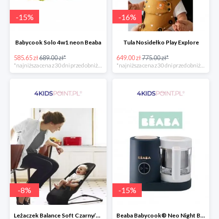
-
15
%
-
16
%
Babycook Solo 4w1 neon Beaba
Tula Nosidełko Play Explore
585.65 zł
689.00 zł*
649.00 zł
775.00 zł*
*najniższa cena z 30 dni przed obniżką
*najniższa cena z 30 dni przed obniżką
-
8
%
-
15
%
Leżaczek Balance Soft Czarny/Ciemnoszary + Zabawka BabyBjorn
Beaba Babycook® Neo Night Blue