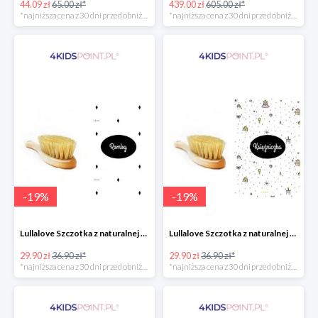
44.09 zł
65.00 zł*
439.00 zł
605.00 zł*
*najniższa cena z 30 dni przed obniżką
*najniższa cena z 30 dni przed obniżką
-
19
%
-
19
%
Lullalove Szczotka z naturalnej szczeciny z myjką muślinową "Romby"
Lullalove Szczotka z naturalnej szczeciny z myjką muślinową "Księżniczka"
29.90 zł
36.90 zł*
29.90 zł
36.90 zł*
*najniższa cena z 30 dni przed obniżką
*najniższa cena z 30 dni przed obniżką