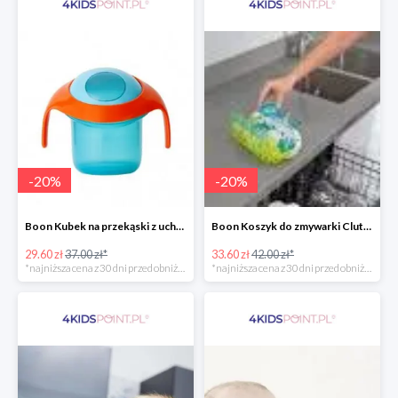
-
20
%
-
20
%
Boon Kubek na przekąski z uchwytami -20%
Boon Koszyk do zmywarki Clutch -20%
29.60 zł
37.00 zł*
33.60 zł
42.00 zł*
*najniższa cena z 30 dni przed obniżką
*najniższa cena z 30 dni przed obniżką