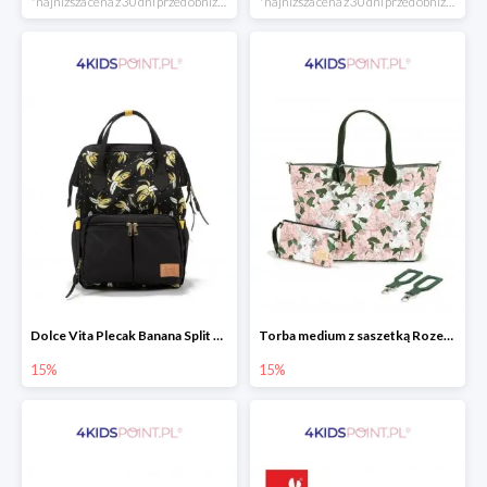
*najniższa cena z 30 dni przed obniżką
*najniższa cena z 30 dni przed obniżką
Dolce Vita Plecak Banana Split Black La Millou
Torba medium z saszetką Rozenek Lady Peony Premium Zip La Millou
15%
15%