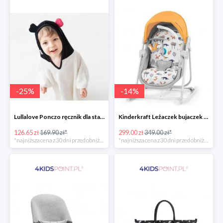
-
25
%
-
14
%
Lullalove Ponczo ręcznik dla starszych dzieci MRB
Kinderkraft Leżaczek bujaczek krzesełko Unimo Forest Yellow 5w1
126.65 zł
169.90 zł*
299.00 zł
349.00 zł*
*najniższa cena z 30 dni przed obniżką
*najniższa cena z 30 dni przed obniżką