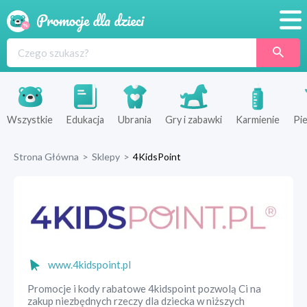
Promocje
Produkty
Sklepy
Wszystkie
Edukacja
Ubrania
Gry i zabawki
Karmienie
Pie
Blog
Strona Główna
>
Sklepy
>
4KidsPoint
Wyprawka
www.4kidspoint.pl
Promocje i kody rabatowe 4kidspoint pozwolą Ci na
zakup niezbędnych rzeczy dla dziecka w niższych