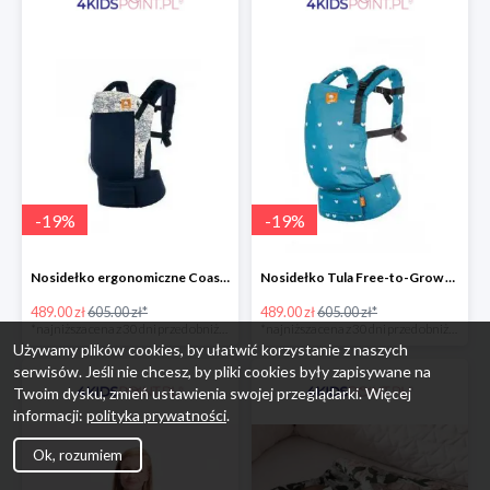
-
19
%
-
19
%
Nosidełko ergonomiczne Coast Navigator Tula
Nosidełko Tula Free-to-Grow Playdate Tula
489.00 zł
605.00 zł*
489.00 zł
605.00 zł*
*najniższa cena z 30 dni przed obniżką
*najniższa cena z 30 dni przed obniżką
Używamy plików cookies, by ułatwić korzystanie z naszych
serwisów. Jeśli nie chcesz, by pliki cookies były zapisywane na
Twoim dysku, zmień ustawienia swojej przeglądarki. Więcej
informacji:
polityka prywatności
.
Ok, rozumiem