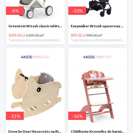
-
8
%
-
10
%
Greentom Wózek classic white-sand
Easywalker Wózek spacerowy z osłonką przeciwdeszczową Buggy XS Minnie Ornament Disney
1099.00 zł
1199.00 zł*
899.00 zł
999.00 zł*
*najniższa cena z 30 dni przed obniżką
*najniższa cena z 30 dni przed obniżką
-
21
%
-
16
%
Done by Deer Nosorożec na Biegunach
Childhome Krzesełko do karmienia Lambda 3 ceglaste