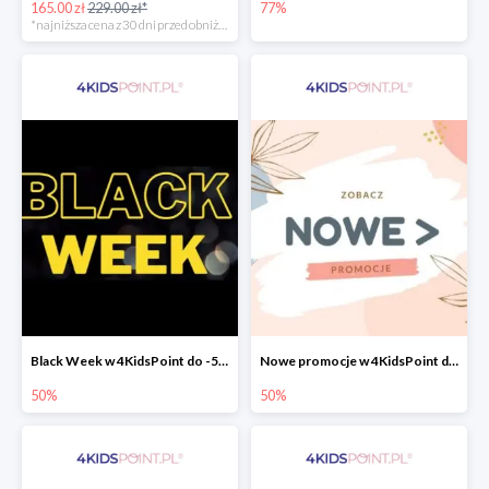
165.00 zł
229.00 zł*
77%
*najniższa cena z 30 dni przed obniżką
Black Week w 4KidsPoint do -50%
Nowe promocje w 4KidsPoint do -50%
50%
50%