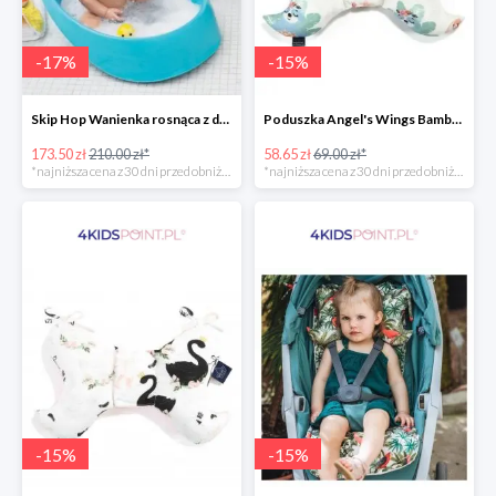
-
17
%
-
15
%
Skip Hop Wanienka rosnąca z dzieckiem Wielorybek
Poduszka Angel's Wings Bamboo Yoga candy sloths La Millou -15%
173.50 zł
210.00 zł*
58.65 zł
69.00 zł*
*najniższa cena z 30 dni przed obniżką
*najniższa cena z 30 dni przed obniżką
-
15
%
-
15
%