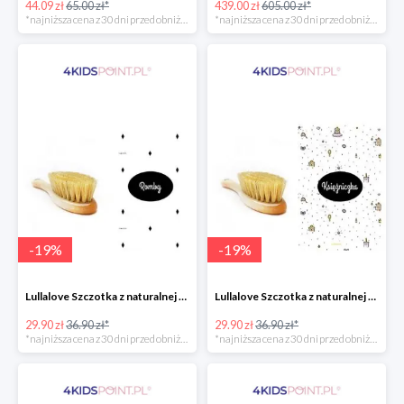
44.09 zł
65.00 zł*
439.00 zł
605.00 zł*
*najniższa cena z 30 dni przed obniżką
*najniższa cena z 30 dni przed obniżką
-
19
%
-
19
%
Lullalove Szczotka z naturalnej szczeciny z myjką muślinową "Romby"
Lullalove Szczotka z naturalnej szczeciny z myjką muślinową "Księżniczka"
29.90 zł
36.90 zł*
29.90 zł
36.90 zł*
*najniższa cena z 30 dni przed obniżką
*najniższa cena z 30 dni przed obniżką