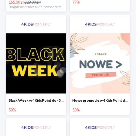
165.00 zł
229.00 zł*
77%
*najniższa cena z 30 dni przed obniżką
Black Week w 4KidsPoint do -50%
Nowe promocje w 4KidsPoint do -50%
50%
50%