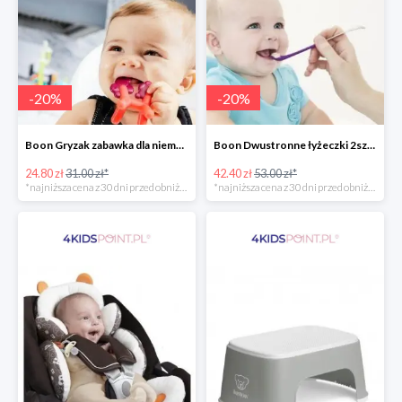
-
20
%
-
20
%
Boon Gryzak zabawka dla niemowlaka jednorożec Prance -20%
Boon Dwustronne łyżeczki 2szt. Orange -20%
24.80 zł
31.00 zł*
42.40 zł
53.00 zł*
*najniższa cena z 30 dni przed obniżką
*najniższa cena z 30 dni przed obniżką