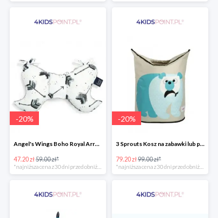
-
20
%
-
20
%
Angel's Wings Boho Royal Arrows Grey La Millou -20%
3 Sprouts Kosz na zabawki lub pranie Miś Polarny -20%
47.20 zł
59.00 zł*
79.20 zł
99.00 zł*
*najniższa cena z 30 dni przed obniżką
*najniższa cena z 30 dni przed obniżką