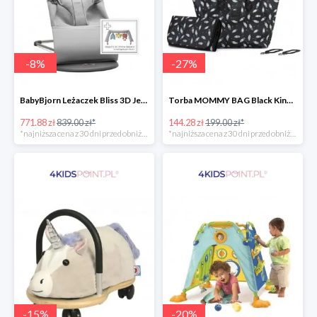
-
8
%
-
27
%
BabyBjorn Leżaczek Bliss 3D Jersey
Torba MOMMY BAG Black Kinderkraft
771.88 zł
839.00 zł*
144.28 zł
199.00 zł*
*najniższa cena z 30 dni przed obniżką
*najniższa cena z 30 dni przed obniżką
-
15
%
-
20
%