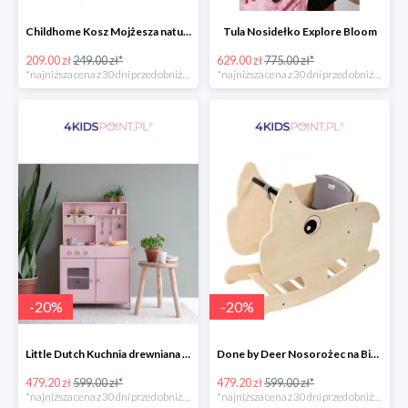
Childhome Kosz Mojżesza natural
Tula Nosidełko Explore Bloom
209.00 zł
249.00 zł*
629.00 zł
775.00 zł*
*najniższa cena z 30 dni przed obniżką
*najniższa cena z 30 dni przed obniżką
-
20
%
-
20
%
Little Dutch Kuchnia drewniana -20%
Done by Deer Nosorożec na Biegunach -20%
479.20 zł
599.00 zł*
479.20 zł
599.00 zł*
*najniższa cena z 30 dni przed obniżką
*najniższa cena z 30 dni przed obniżką