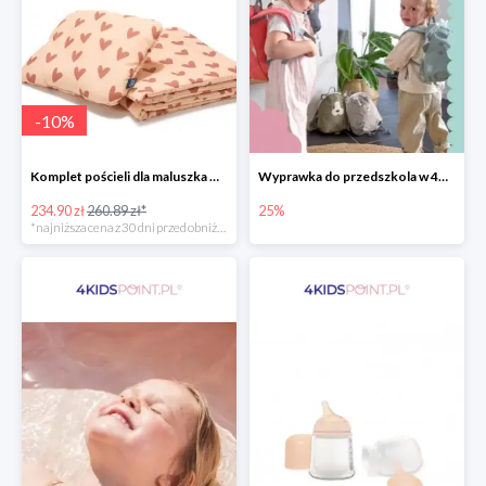
-
10
%
Komplet pościeli dla maluszka marki La Millou
Wyprawka do przedszkola w 4KidsPoint do -25%
234.90 zł
260.89 zł*
25%
*najniższa cena z 30 dni przed obniżką