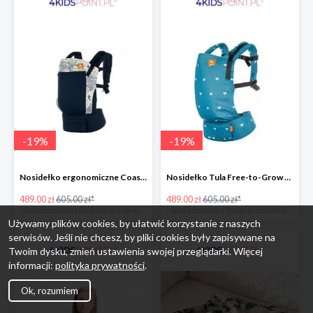
-
19
%
-
19
%
Nosidełko ergonomiczne Coast Navigator Tula
Nosidełko Tula Free-to-Grow Playdate Tula
489.00 zł
605.00 zł*
489.00 zł
605.00 zł*
*najniższa cena z 30 dni przed obniżką
*najniższa cena z 30 dni przed obniżką
Używamy plików cookies, by ułatwić korzystanie z naszych
serwisów. Jeśli nie chcesz, by pliki cookies były zapisywane na
Twoim dysku, zmień ustawienia swojej przeglądarki. Więcej
informacji:
polityka prywatności
.
Ok, rozumiem