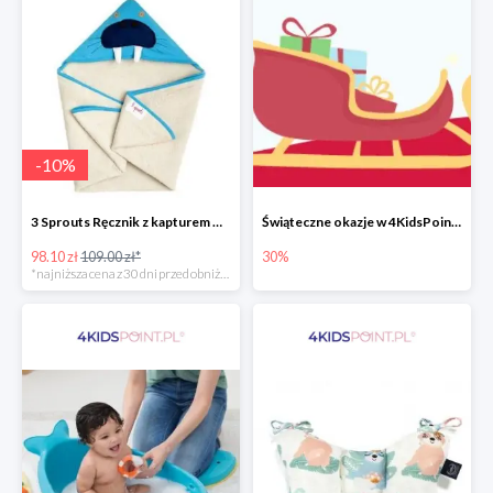
-
10
%
3 Sprouts Ręcznik z kapturem Mors -10%
Świąteczne okazje w 4KidsPoint do -30%
98.10 zł
109.00 zł*
30%
*najniższa cena z 30 dni przed obniżką