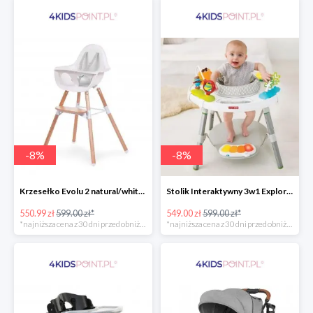
-
8
%
-
8
%
Krzesełko Evolu 2 natural/white Childhome
Stolik Interaktywny 3w1 Explore & More Skip Hop
550.99 zł
599.00 zł*
549.00 zł
599.00 zł*
*najniższa cena z 30 dni przed obniżką
*najniższa cena z 30 dni przed obniżką