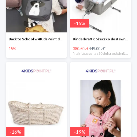
-
15
%
Back to School w 4KidsPoint do -15%
Kinderkraft Łóżeczko dostawne aluminiowe Uno 2w1
15%
380.50 zł
449.00 zł*
*najniższa cena z 30 dni przed obniżką
-
16
%
-
19
%