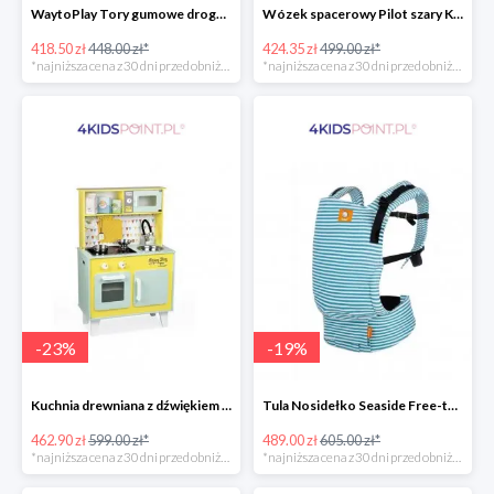
WaytoPlay Tory gumowe droga do układnia dla dzieci 40 elem.
Wózek spacerowy Pilot szary Kinderkraft
418.50 zł
448.00 zł*
424.35 zł
499.00 zł*
*najniższa cena z 30 dni przed obniżką
*najniższa cena z 30 dni przed obniżką
-
23
%
-
19
%
Kuchnia drewniana z dźwiękiem i z 7 akcesoriami Happy Day Janod
Tula Nosidełko Seaside Free-to-Grow
462.90 zł
599.00 zł*
489.00 zł
605.00 zł*
*najniższa cena z 30 dni przed obniżką
*najniższa cena z 30 dni przed obniżką