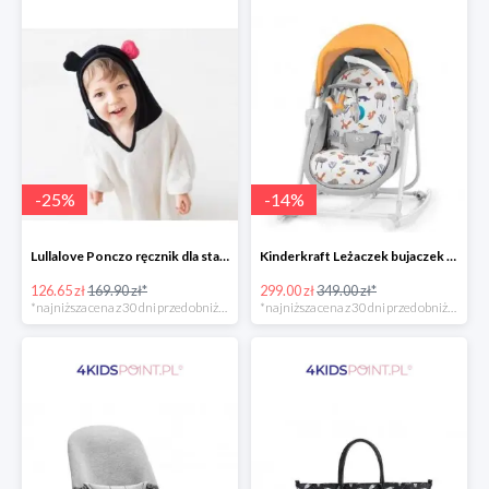
-
25
%
-
14
%
Lullalove Ponczo ręcznik dla starszych dzieci MRB
Kinderkraft Leżaczek bujaczek krzesełko Unimo Forest Yellow 5w1
126.65 zł
169.90 zł*
299.00 zł
349.00 zł*
*najniższa cena z 30 dni przed obniżką
*najniższa cena z 30 dni przed obniżką