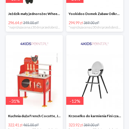
Jeździk mały jednorożec Wheely Bug
Yookidoo Domek Zabaw Odkrywczy
296.64 zł
349.00 zł*
294.99 zł
369.00 zł*
*najniższa cena z 30 dni przed obniżką
*najniższa cena z 30 dni przed obniżką
-
31
%
-
12
%
Kuchnia duża French Cocotte, Janod
Krzesełko do karmienia Fini czarne 2w1 Kinderkraft
322.41 zł
465.00 zł*
323.92 zł
369.00 zł*