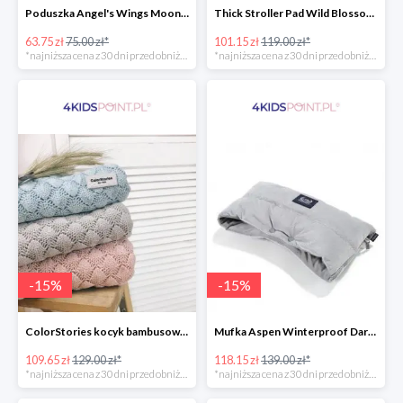
Poduszka Angel's Wings Moonlight Swan Powder Pink La Millou -15%
Thick Stroller Pad Wild Blossom Powder Pink Velvet Collection La Millou -15%
63.75 zł
75.00 zł*
101.15 zł
119.00 zł*
*najniższa cena z 30 dni przed obniżką
*najniższa cena z 30 dni przed obniżką
-
15
%
-
15
%
ColorStories kocyk bambusowy soft bamboo jasny szary -15%
Mufka Aspen Winterproof Dark Grey La Millou -15%
109.65 zł
129.00 zł*
118.15 zł
139.00 zł*
*najniższa cena z 30 dni przed obniżką
*najniższa cena z 30 dni przed obniżką