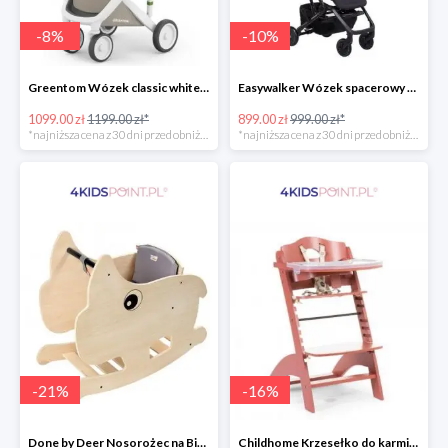
-
8
%
-
10
%
Greentom Wózek classic white-sand
Easywalker Wózek spacerowy z osłonką przeciwdeszczową Buggy XS Minnie Ornament Disney
1099.00 zł
1199.00 zł*
899.00 zł
999.00 zł*
*najniższa cena z 30 dni przed obniżką
*najniższa cena z 30 dni przed obniżką
-
21
%
-
16
%
Done by Deer Nosorożec na Biegunach
Childhome Krzesełko do karmienia Lambda 3 ceglaste