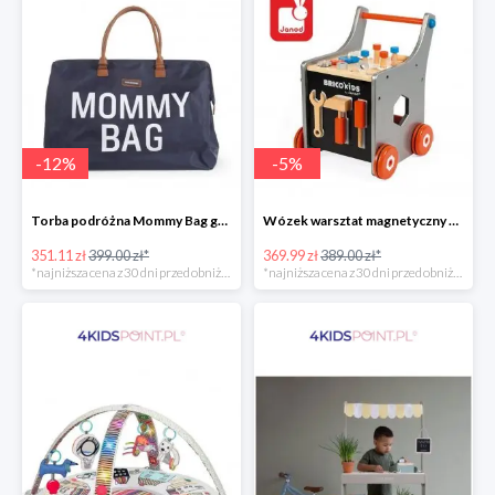
-
12
%
-
5
%
Torba podróżna Mommy Bag grant Childhome
Wózek warsztat magnetyczny z narzędziami Brico ‘Kids kolekcja 2018, Janod
351.11 zł
399.00 zł*
369.99 zł
389.00 zł*
*najniższa cena z 30 dni przed obniżką
*najniższa cena z 30 dni przed obniżką