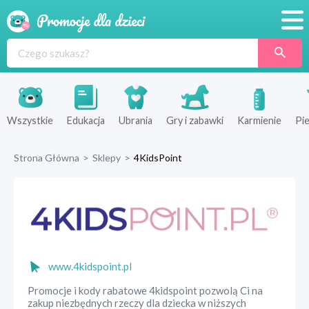
Promocje
Produkty
Sklepy
Wszystkie
Edukacja
Ubrania
Gry i zabawki
Karmienie
Pie
Blog
Strona Główna
>
Sklepy
>
4KidsPoint
Wyprawka
www.4kidspoint.pl
Promocje i kody rabatowe 4kidspoint pozwolą Ci na
zakup niezbędnych rzeczy dla dziecka w niższych