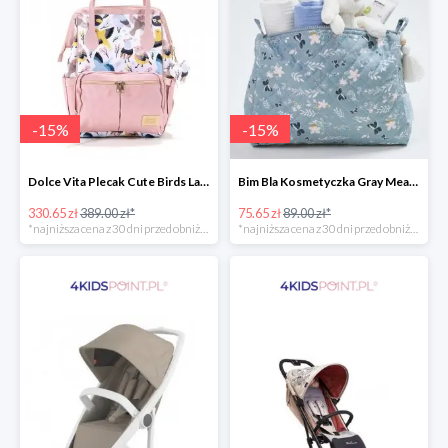
-
15
%
-
15
%
Dolce Vita Plecak Cute Birds La Millou -15%
Bim Bla Kosmetyczka Gray Meadow -15%
330.65 zł
389.00 zł*
75.65 zł
89.00 zł*
*najniższa cena z 30 dni przed obniżką
*najniższa cena z 30 dni przed obniżką