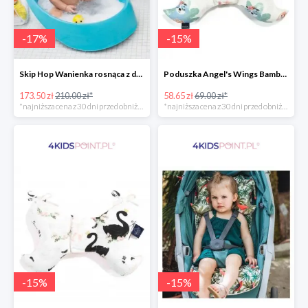
-
17
%
-
15
%
Skip Hop Wanienka rosnąca z dzieckiem Wielorybek
Poduszka Angel's Wings Bamboo Yoga candy sloths La Millou -15%
173.50 zł
210.00 zł*
58.65 zł
69.00 zł*
*najniższa cena z 30 dni przed obniżką
*najniższa cena z 30 dni przed obniżką
-
15
%
-
15
%