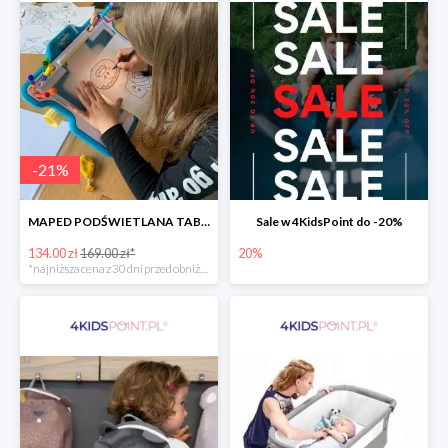
-
21
%
MAPED PODŚWIETLANA TABLICA DO RYSOWANIA LUMI BOARD CREATIV -21%
Sale w 4KidsPoint do -20%
134.00 zł
169.00 zł*
20%
*najniższa cena z 30 dni przed obniżką