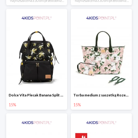
*najniższa cena z 30 dni przed obniżką
*najniższa cena z 30 dni przed obniżką
Dolce Vita Plecak Banana Split Black La Millou
Torba medium z saszetką Rozenek Lady Peony Premium Zip La Millou
15%
15%