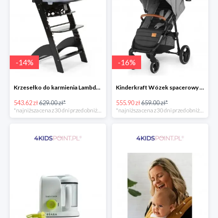
-
14
%
-
16
%
Krzesełko do karmienia Lambda 3 Black Childhome
Kinderkraft Wózek spacerowy Grande LX
543.62 zł
629.00 zł*
555.90 zł
659.00 zł*
*najniższa cena z 30 dni przed obniżką
*najniższa cena z 30 dni przed obniżką