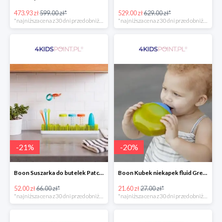
473.93 zł
599.00 zł*
529.00 zł
629.00 zł*
*najniższa cena z 30 dni przed obniżką
*najniższa cena z 30 dni przed obniżką
-
21
%
-
20
%
Boon Suszarka do butelek Patch -20%
Boon Kubek niekapek fluid Green/Blue -20%
52.00 zł
66.00 zł*
21.60 zł
27.00 zł*
*najniższa cena z 30 dni przed obniżką
*najniższa cena z 30 dni przed obniżką