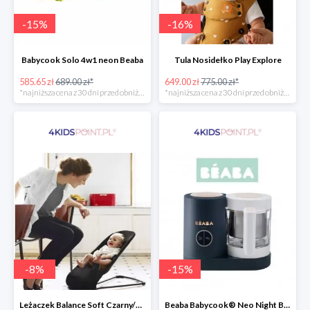
-
15
%
-
16
%
Babycook Solo 4w1 neon Beaba
Tula Nosidełko Play Explore
585.65 zł
689.00 zł*
649.00 zł
775.00 zł*
*najniższa cena z 30 dni przed obniżką
*najniższa cena z 30 dni przed obniżką
-
8
%
-
15
%
Leżaczek Balance Soft Czarny/Ciemnoszary + Zabawka BabyBjorn
Beaba Babycook® Neo Night Blue