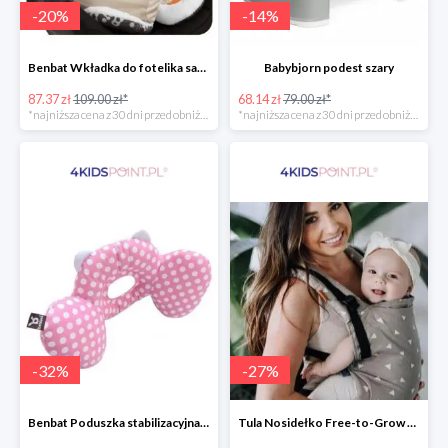
-
20
%
-
14
%
Benbat Wkładka do fotelika samochodowego
Babybjorn podest szary
87.37 zł
109.00 zł*
68.14 zł
79.00 zł*
*najniższa cena z 30 dni przed obniżką
*najniższa cena z 30 dni przed obniżką
-
32
%
-
27
%
Benbat Poduszka stabilizacyjna Pink/Dots
Tula Nosidełko Free-to-Grow Sleepy Dust