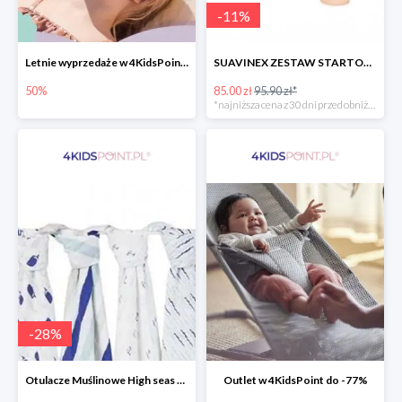
-
11
%
Letnie wyprzedaże w 4KidsPoint do -50%
SUAVINEX ZESTAW STARTOWY BUTELKA ZERO ZERO 180 ML
50%
85.00 zł
95.90 zł*
*najniższa cena z 30 dni przed obniżką
-
28
%
Otulacze Muślinowe High seas 4 szt.
Outlet w 4KidsPoint do -77%