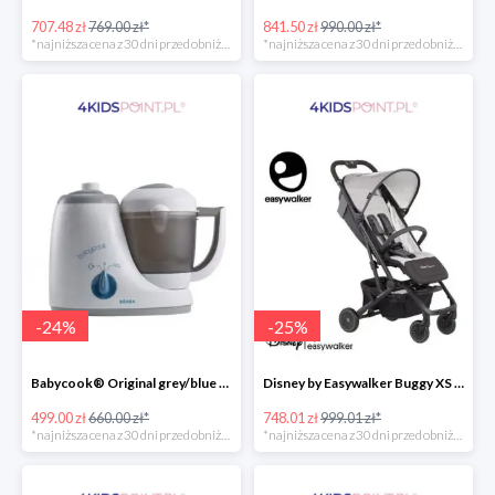
707.48 zł
769.00 zł*
841.50 zł
990.00 zł*
*najniższa cena z 30 dni przed obniżką
*najniższa cena z 30 dni przed obniżką
-
24
%
-
25
%
Babycook® Original grey/blue Beaba
Disney by Easywalker Buggy XS Wózek spacerowy z osłonką przeciwdeszczową Mickey Shield
499.00 zł
660.00 zł*
748.01 zł
999.01 zł*
*najniższa cena z 30 dni przed obniżką
*najniższa cena z 30 dni przed obniżką