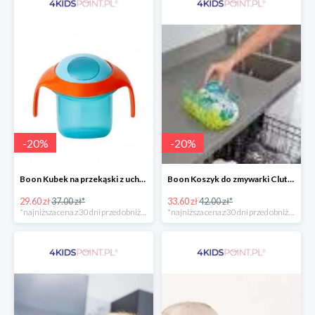
-
20
%
-
20
%
Boon Kubek na przekąski z uchwytami -20%
Boon Koszyk do zmywarki Clutch -20%
29.60 zł
37.00 zł*
33.60 zł
42.00 zł*
*najniższa cena z 30 dni przed obniżką
*najniższa cena z 30 dni przed obniżką