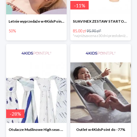
-
11
%
Letnie wyprzedaże w 4KidsPoint do -50%
SUAVINEX ZESTAW STARTOWY BUTELKA ZERO ZERO 180 ML
50%
85.00 zł
95.90 zł*
*najniższa cena z 30 dni przed obniżką
-
28
%
Otulacze Muślinowe High seas 4 szt.
Outlet w 4KidsPoint do -77%