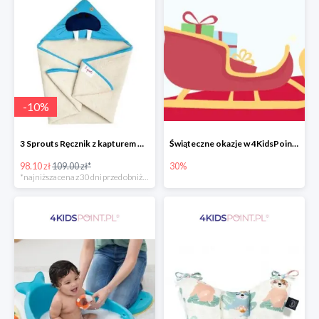
-
10
%
3 Sprouts Ręcznik z kapturem Mors -10%
Świąteczne okazje w 4KidsPoint do -30%
98.10 zł
109.00 zł*
30%
*najniższa cena z 30 dni przed obniżką