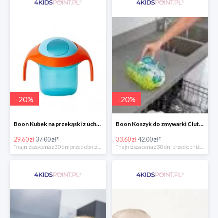
-
20
%
-
20
%
Boon Kubek na przekąski z uchwytami -20%
Boon Koszyk do zmywarki Clutch -20%
29.60 zł
37.00 zł*
33.60 zł
42.00 zł*
*najniższa cena z 30 dni przed obniżką
*najniższa cena z 30 dni przed obniżką