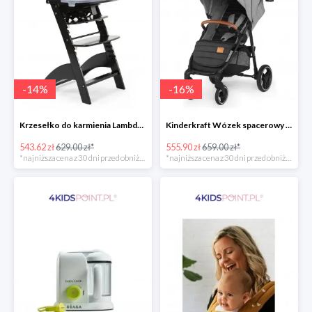
-
14
%
-
16
%
Krzesełko do karmienia Lambda 3 Black Childhome
Kinderkraft Wózek spacerowy Grande LX
543.62 zł
629.00 zł*
555.90 zł
659.00 zł*
*najniższa cena z 30 dni przed obniżką
*najniższa cena z 30 dni przed obniżką