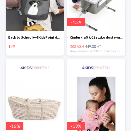
-
15
%
Back to School w 4KidsPoint do -15%
Kinderkraft Łóżeczko dostawne aluminiowe Uno 2w1
15%
380.50 zł
449.00 zł*
*najniższa cena z 30 dni przed obniżką
-
16
%
-
19
%