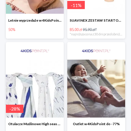
-
11
%
Letnie wyprzedaże w 4KidsPoint do -50%
SUAVINEX ZESTAW STARTOWY BUTELKA ZERO ZERO 180 ML
50%
85.00 zł
95.90 zł*
*najniższa cena z 30 dni przed obniżką
-
28
%
Otulacze Muślinowe High seas 4 szt.
Outlet w 4KidsPoint do -77%