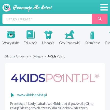
Promocje
Produkty
Sklepy
Wszystkie
Edukacja
Ubrania
Gry i zabawki
Karmienie
Pie
Blog
Strona Główna
>
Sklepy
>
4KidsPoint
Wyprawka
www.4kidspoint.pl
Promocje i kody rabatowe 4kidspoint pozwolą Ci na
zakup niezbędnych rzeczy dla dziecka w niższych