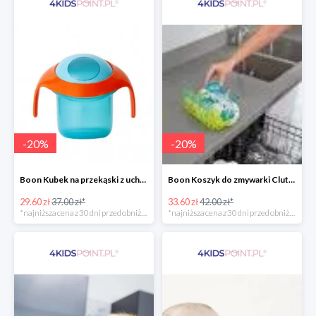
-
20
%
-
20
%
Boon Kubek na przekąski z uchwytami -20%
Boon Koszyk do zmywarki Clutch -20%
29.60 zł
37.00 zł*
33.60 zł
42.00 zł*
*najniższa cena z 30 dni przed obniżką
*najniższa cena z 30 dni przed obniżką