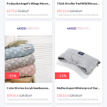
Poduszka Angel's Wings Moonlight Swan Powder Pink La Millou -15%
Thick Stroller Pad Wild Blossom Powder Pink Velvet Collection La Millou -15%
63.75 zł
75.00 zł*
101.15 zł
119.00 zł*
*najniższa cena z 30 dni przed obniżką
*najniższa cena z 30 dni przed obniżką
-
15
%
-
15
%
ColorStories kocyk bambusowy soft bamboo jasny szary -15%
Mufka Aspen Winterproof Dark Grey La Millou -15%
109.65 zł
129.00 zł*
118.15 zł
139.00 zł*
*najniższa cena z 30 dni przed obniżką
*najniższa cena z 30 dni przed obniżką