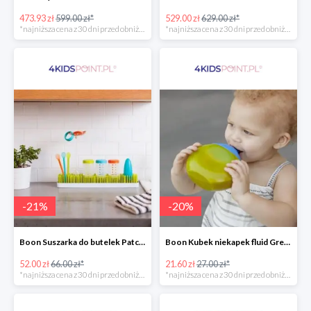
473.93 zł
599.00 zł*
529.00 zł
629.00 zł*
*najniższa cena z 30 dni przed obniżką
*najniższa cena z 30 dni przed obniżką
-
21
%
-
20
%
Boon Suszarka do butelek Patch -20%
Boon Kubek niekapek fluid Green/Blue -20%
52.00 zł
66.00 zł*
21.60 zł
27.00 zł*
*najniższa cena z 30 dni przed obniżką
*najniższa cena z 30 dni przed obniżką