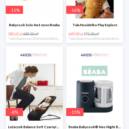
-
15
%
-
16
%
Babycook Solo 4w1 neon Beaba
Tula Nosidełko Play Explore
585.65 zł
689.00 zł*
649.00 zł
775.00 zł*
*najniższa cena z 30 dni przed obniżką
*najniższa cena z 30 dni przed obniżką
-
8
%
-
15
%
Leżaczek Balance Soft Czarny/Ciemnoszary + Zabawka BabyBjorn
Beaba Babycook® Neo Night Blue