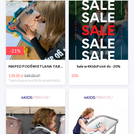
-
21
%
MAPED PODŚWIETLANA TABLICA DO RYSOWANIA LUMI BOARD CREATIV -21%
Sale w 4KidsPoint do -20%
134.00 zł
169.00 zł*
20%
*najniższa cena z 30 dni przed obniżką