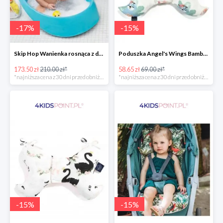
-
17
%
-
15
%
Skip Hop Wanienka rosnąca z dzieckiem Wielorybek
Poduszka Angel's Wings Bamboo Yoga candy sloths La Millou -15%
173.50 zł
210.00 zł*
58.65 zł
69.00 zł*
*najniższa cena z 30 dni przed obniżką
*najniższa cena z 30 dni przed obniżką
-
15
%
-
15
%