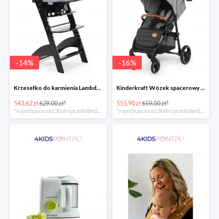
-
14
%
-
16
%
Krzesełko do karmienia Lambda 3 Black Childhome
Kinderkraft Wózek spacerowy Grande LX
543.62 zł
629.00 zł*
555.90 zł
659.00 zł*
*najniższa cena z 30 dni przed obniżką
*najniższa cena z 30 dni przed obniżką