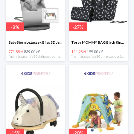
-
8
%
-
27
%
BabyBjorn Leżaczek Bliss 3D Jersey
Torba MOMMY BAG Black Kinderkraft
771.88 zł
839.00 zł*
144.28 zł
199.00 zł*
*najniższa cena z 30 dni przed obniżką
*najniższa cena z 30 dni przed obniżką
-
15
%
-
20
%