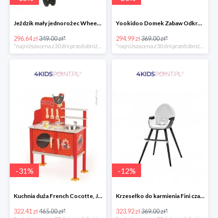
Jeździk mały jednorożec Wheely Bug
Yookidoo Domek Zabaw Odkrywczy
296.64 zł
349.00 zł*
294.99 zł
369.00 zł*
*najniższa cena z 30 dni przed obniżką
*najniższa cena z 30 dni przed obniżką
-
31
%
-
12
%
Kuchnia duża French Cocotte, Janod
Krzesełko do karmienia Fini czarne 2w1 Kinderkraft
322.41 zł
465.00 zł*
323.92 zł
369.00 zł*