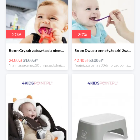
-
20
%
-
20
%
Boon Gryzak zabawka dla niemowlaka jednorożec Prance -20%
Boon Dwustronne łyżeczki 2szt. Orange -20%
24.80 zł
31.00 zł*
42.40 zł
53.00 zł*
*najniższa cena z 30 dni przed obniżką
*najniższa cena z 30 dni przed obniżką