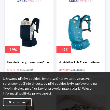
-
19
%
-
19
%
Nosidełko ergonomiczne Coast Navigator Tula
Nosidełko Tula Free-to-Grow Playdate Tula
489.00 zł
605.00 zł*
489.00 zł
605.00 zł*
*najniższa cena z 30 dni przed obniżką
*najniższa cena z 30 dni przed obniżką
Używamy plików cookies, by ułatwić korzystanie z naszych
serwisów. Jeśli nie chcesz, by pliki cookies były zapisywane na
Twoim dysku, zmień ustawienia swojej przeglądarki. Więcej
informacji:
polityka prywatności
.
Ok, rozumiem