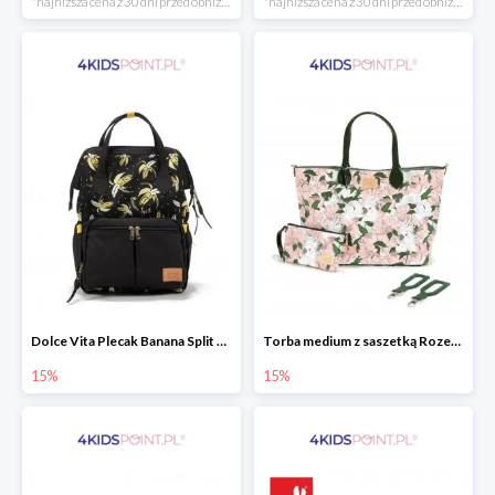
*najniższa cena z 30 dni przed obniżką
*najniższa cena z 30 dni przed obniżką
Dolce Vita Plecak Banana Split Black La Millou
Torba medium z saszetką Rozenek Lady Peony Premium Zip La Millou
15%
15%