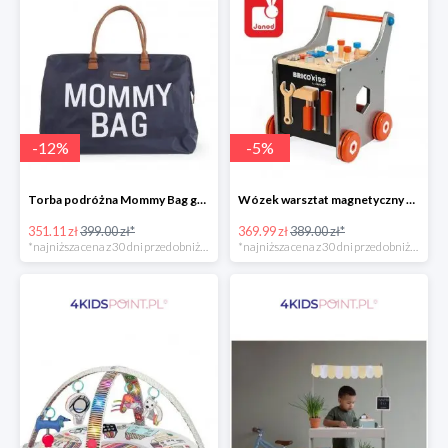
-
12
%
-
5
%
Torba podróżna Mommy Bag grant Childhome
Wózek warsztat magnetyczny z narzędziami Brico ‘Kids kolekcja 2018, Janod
351.11 zł
399.00 zł*
369.99 zł
389.00 zł*
*najniższa cena z 30 dni przed obniżką
*najniższa cena z 30 dni przed obniżką