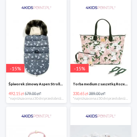
-
15
%
-
15
%
Śpiworek zimowy Aspen Stroller Bag Combo Boho Royal Arrows Dark & Rafaello La Millou -15%
Torba medium z saszetką Rozenek Lady Peony Premium Zip La Millou -15%
492.15 zł
579.00 zł*
330.65 zł
389.00 zł*
*najniższa cena z 30 dni przed obniżką
*najniższa cena z 30 dni przed obniżką