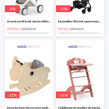
-
8
%
-
10
%
Greentom Wózek classic white-sand
Easywalker Wózek spacerowy z osłonką przeciwdeszczową Buggy XS Minnie Ornament Disney
1099.00 zł
1199.00 zł*
899.00 zł
999.00 zł*
*najniższa cena z 30 dni przed obniżką
*najniższa cena z 30 dni przed obniżką
-
21
%
-
16
%
Done by Deer Nosorożec na Biegunach
Childhome Krzesełko do karmienia Lambda 3 ceglaste