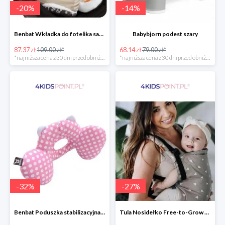
-
20
%
-
14
%
Benbat Wkładka do fotelika samochodowego
Babybjorn podest szary
87.37 zł
109.00 zł*
68.14 zł
79.00 zł*
*najniższa cena z 30 dni przed obniżką
*najniższa cena z 30 dni przed obniżką
-
32
%
-
27
%
Benbat Poduszka stabilizacyjna Pink/Dots
Tula Nosidełko Free-to-Grow Sleepy Dust