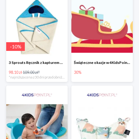
-
10
%
3 Sprouts Ręcznik z kapturem Mors -10%
Świąteczne okazje w 4KidsPoint do -30%
98.10 zł
109.00 zł*
30%
*najniższa cena z 30 dni przed obniżką