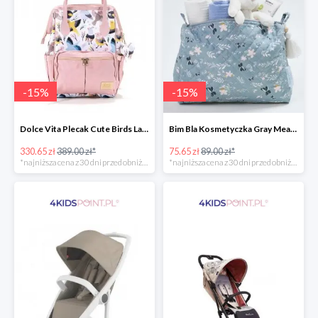
-
15
%
-
15
%
Dolce Vita Plecak Cute Birds La Millou -15%
Bim Bla Kosmetyczka Gray Meadow -15%
330.65 zł
389.00 zł*
75.65 zł
89.00 zł*
*najniższa cena z 30 dni przed obniżką
*najniższa cena z 30 dni przed obniżką