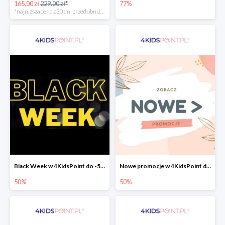
165.00 zł
229.00 zł*
77%
*najniższa cena z 30 dni przed obniżką
Black Week w 4KidsPoint do -50%
Nowe promocje w 4KidsPoint do -50%
50%
50%