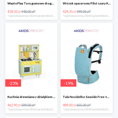
WaytoPlay Tory gumowe droga do układnia dla dzieci 40 elem.
Wózek spacerowy Pilot szary Kinderkraft
418.50 zł
448.00 zł*
424.35 zł
499.00 zł*
*najniższa cena z 30 dni przed obniżką
*najniższa cena z 30 dni przed obniżką
-
23
%
-
19
%
Kuchnia drewniana z dźwiękiem i z 7 akcesoriami Happy Day Janod
Tula Nosidełko Seaside Free-to-Grow
462.90 zł
599.00 zł*
489.00 zł
605.00 zł*
*najniższa cena z 30 dni przed obniżką
*najniższa cena z 30 dni przed obniżką