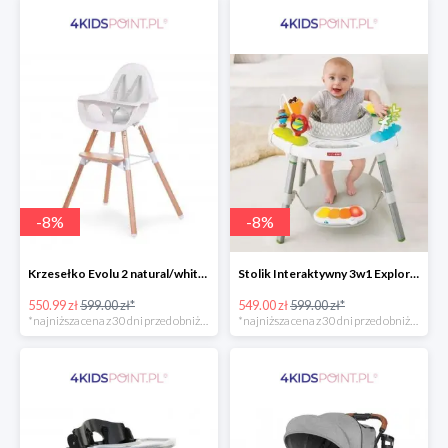
-
8
%
-
8
%
Krzesełko Evolu 2 natural/white Childhome
Stolik Interaktywny 3w1 Explore & More Skip Hop
550.99 zł
599.00 zł*
549.00 zł
599.00 zł*
*najniższa cena z 30 dni przed obniżką
*najniższa cena z 30 dni przed obniżką