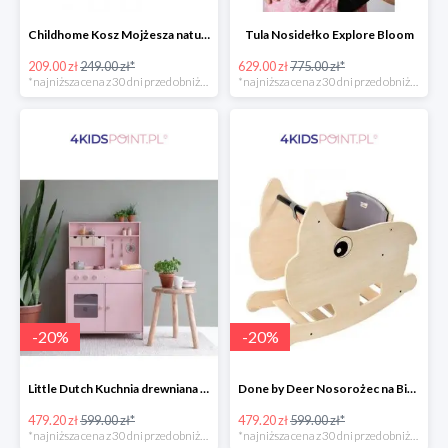
Childhome Kosz Mojżesza natural
Tula Nosidełko Explore Bloom
209.00 zł
249.00 zł*
629.00 zł
775.00 zł*
*najniższa cena z 30 dni przed obniżką
*najniższa cena z 30 dni przed obniżką
-
20
%
-
20
%
Little Dutch Kuchnia drewniana -20%
Done by Deer Nosorożec na Biegunach -20%
479.20 zł
599.00 zł*
479.20 zł
599.00 zł*
*najniższa cena z 30 dni przed obniżką
*najniższa cena z 30 dni przed obniżką