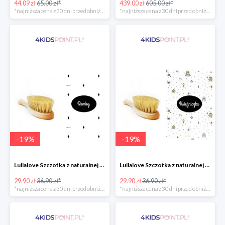
44.09 zł
65.00 zł*
439.00 zł
605.00 zł*
*najniższa cena z 30 dni przed obniżką
*najniższa cena z 30 dni przed obniżką
-
19
%
-
19
%
Lullalove Szczotka z naturalnej szczeciny z myjką muślinową "Romby"
Lullalove Szczotka z naturalnej szczeciny z myjką muślinową "Księżniczka"
29.90 zł
36.90 zł*
29.90 zł
36.90 zł*
*najniższa cena z 30 dni przed obniżką
*najniższa cena z 30 dni przed obniżką