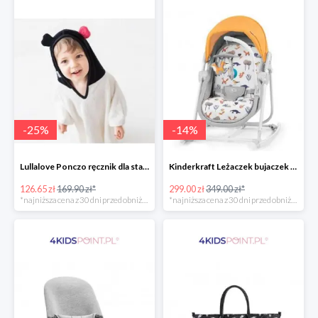
-
25
%
-
14
%
Lullalove Ponczo ręcznik dla starszych dzieci MRB
Kinderkraft Leżaczek bujaczek krzesełko Unimo Forest Yellow 5w1
126.65 zł
169.90 zł*
299.00 zł
349.00 zł*
*najniższa cena z 30 dni przed obniżką
*najniższa cena z 30 dni przed obniżką