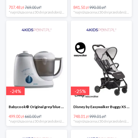
707.48 zł
769.00 zł*
841.50 zł
990.00 zł*
*najniższa cena z 30 dni przed obniżką
*najniższa cena z 30 dni przed obniżką
-
24
%
-
25
%
Babycook® Original grey/blue Beaba
Disney by Easywalker Buggy XS Wózek spacerowy z osłonką przeciwdeszczową Mickey Shield
499.00 zł
660.00 zł*
748.01 zł
999.01 zł*
*najniższa cena z 30 dni przed obniżką
*najniższa cena z 30 dni przed obniżką