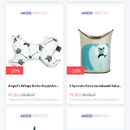
-
20
%
-
20
%
Angel's Wings Boho Royal Arrows Grey La Millou -20%
3 Sprouts Kosz na zabawki lub pranie Miś Polarny -20%
47.20 zł
59.00 zł*
79.20 zł
99.00 zł*
*najniższa cena z 30 dni przed obniżką
*najniższa cena z 30 dni przed obniżką