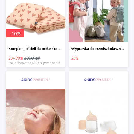
-
10
%
Komplet pościeli dla maluszka marki La Millou
Wyprawka do przedszkola w 4KidsPoint do -25%
234.90 zł
260.89 zł*
25%
*najniższa cena z 30 dni przed obniżką