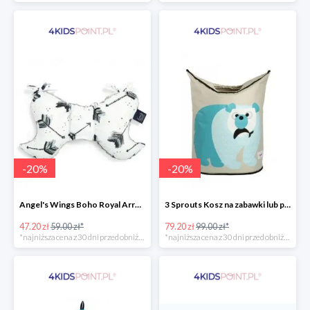
-
20
%
-
20
%
Angel's Wings Boho Royal Arrows Grey La Millou -20%
3 Sprouts Kosz na zabawki lub pranie Miś Polarny -20%
47.20 zł
59.00 zł*
79.20 zł
99.00 zł*
*najniższa cena z 30 dni przed obniżką
*najniższa cena z 30 dni przed obniżką