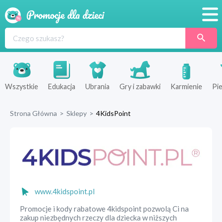
Promocje
Produkty
Sklepy
Wszystkie
Edukacja
Ubrania
Gry i zabawki
Karmienie
Pie
Blog
Strona Główna
>
Sklepy
>
4KidsPoint
Wyprawka
www.4kidspoint.pl
Promocje i kody rabatowe 4kidspoint pozwolą Ci na
zakup niezbędnych rzeczy dla dziecka w niższych