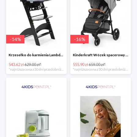
-
14
%
-
16
%
Krzesełko do karmienia Lambda 3 Black Childhome
Kinderkraft Wózek spacerowy Grande LX
543.62 zł
629.00 zł*
555.90 zł
659.00 zł*
*najniższa cena z 30 dni przed obniżką
*najniższa cena z 30 dni przed obniżką