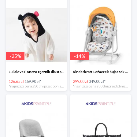
-
25
%
-
14
%
Lullalove Ponczo ręcznik dla starszych dzieci MRB
Kinderkraft Leżaczek bujaczek krzesełko Unimo Forest Yellow 5w1
126.65 zł
169.90 zł*
299.00 zł
349.00 zł*
*najniższa cena z 30 dni przed obniżką
*najniższa cena z 30 dni przed obniżką