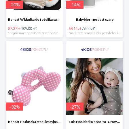
-
20
%
-
14
%
Benbat Wkładka do fotelika samochodowego
Babybjorn podest szary
87.37 zł
109.00 zł*
68.14 zł
79.00 zł*
*najniższa cena z 30 dni przed obniżką
*najniższa cena z 30 dni przed obniżką
-
32
%
-
27
%
Benbat Poduszka stabilizacyjna Pink/Dots
Tula Nosidełko Free-to-Grow Sleepy Dust