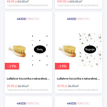
44.09 zł
65.00 zł*
439.00 zł
605.00 zł*
*najniższa cena z 30 dni przed obniżką
*najniższa cena z 30 dni przed obniżką
-
19
%
-
19
%
Lullalove Szczotka z naturalnej szczeciny z myjką muślinową "Romby"
Lullalove Szczotka z naturalnej szczeciny z myjką muślinową "Księżniczka"
29.90 zł
36.90 zł*
29.90 zł
36.90 zł*
*najniższa cena z 30 dni przed obniżką
*najniższa cena z 30 dni przed obniżką