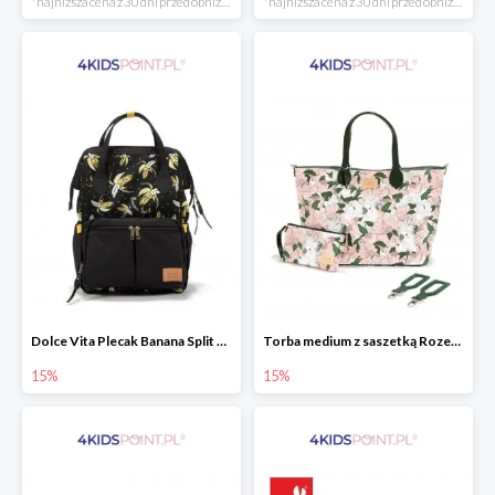
*najniższa cena z 30 dni przed obniżką
*najniższa cena z 30 dni przed obniżką
Dolce Vita Plecak Banana Split Black La Millou
Torba medium z saszetką Rozenek Lady Peony Premium Zip La Millou
15%
15%