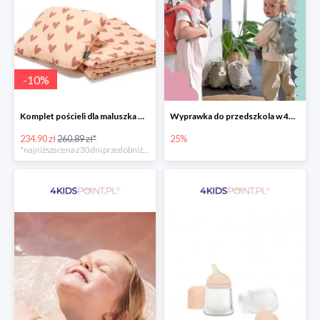
-
10
%
Komplet pościeli dla maluszka marki La Millou
Wyprawka do przedszkola w 4KidsPoint do -25%
234.90 zł
260.89 zł*
25%
*najniższa cena z 30 dni przed obniżką