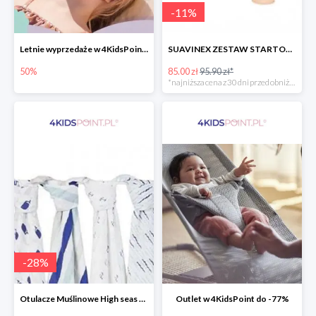
-
11
%
Letnie wyprzedaże w 4KidsPoint do -50%
SUAVINEX ZESTAW STARTOWY BUTELKA ZERO ZERO 180 ML
50%
85.00 zł
95.90 zł*
*najniższa cena z 30 dni przed obniżką
-
28
%
Otulacze Muślinowe High seas 4 szt.
Outlet w 4KidsPoint do -77%