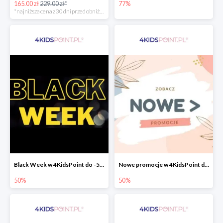
165.00 zł
229.00 zł*
77%
*najniższa cena z 30 dni przed obniżką
Black Week w 4KidsPoint do -50%
Nowe promocje w 4KidsPoint do -50%
50%
50%