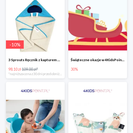
-
10
%
3 Sprouts Ręcznik z kapturem Mors -10%
Świąteczne okazje w 4KidsPoint do -30%
98.10 zł
109.00 zł*
30%
*najniższa cena z 30 dni przed obniżką