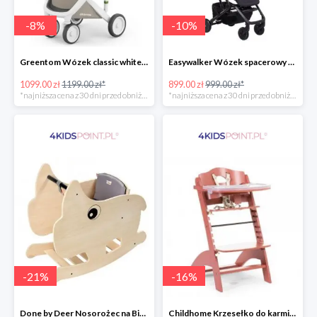
-
8
%
-
10
%
Greentom Wózek classic white-sand
Easywalker Wózek spacerowy z osłonką przeciwdeszczową Buggy XS Minnie Ornament Disney
1099.00 zł
1199.00 zł*
899.00 zł
999.00 zł*
*najniższa cena z 30 dni przed obniżką
*najniższa cena z 30 dni przed obniżką
-
21
%
-
16
%
Done by Deer Nosorożec na Biegunach
Childhome Krzesełko do karmienia Lambda 3 ceglaste