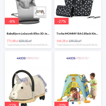
-
8
%
-
27
%
BabyBjorn Leżaczek Bliss 3D Jersey
Torba MOMMY BAG Black Kinderkraft
771.88 zł
839.00 zł*
144.28 zł
199.00 zł*
*najniższa cena z 30 dni przed obniżką
*najniższa cena z 30 dni przed obniżką
-
15
%
-
20
%