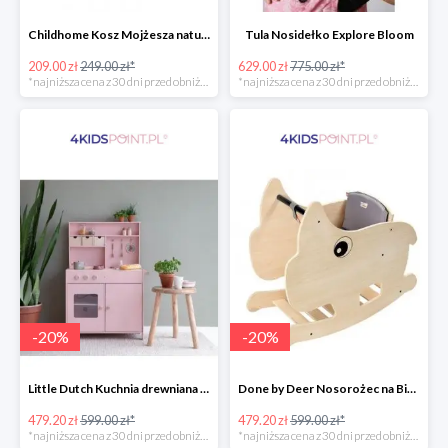
Childhome Kosz Mojżesza natural
Tula Nosidełko Explore Bloom
209.00 zł
249.00 zł*
629.00 zł
775.00 zł*
*najniższa cena z 30 dni przed obniżką
*najniższa cena z 30 dni przed obniżką
-
20
%
-
20
%
Little Dutch Kuchnia drewniana -20%
Done by Deer Nosorożec na Biegunach -20%
479.20 zł
599.00 zł*
479.20 zł
599.00 zł*
*najniższa cena z 30 dni przed obniżką
*najniższa cena z 30 dni przed obniżką