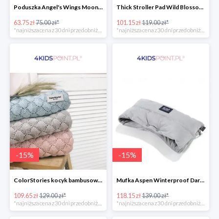
Poduszka Angel's Wings Moonlight Swan Powder Pink La Millou -15%
Thick Stroller Pad Wild Blossom Powder Pink Velvet Collection La Millou -15%
63.75 zł
75.00 zł*
101.15 zł
119.00 zł*
*najniższa cena z 30 dni przed obniżką
*najniższa cena z 30 dni przed obniżką
-
15
%
-
15
%
ColorStories kocyk bambusowy soft bamboo jasny szary -15%
Mufka Aspen Winterproof Dark Grey La Millou -15%
109.65 zł
129.00 zł*
118.15 zł
139.00 zł*
*najniższa cena z 30 dni przed obniżką
*najniższa cena z 30 dni przed obniżką