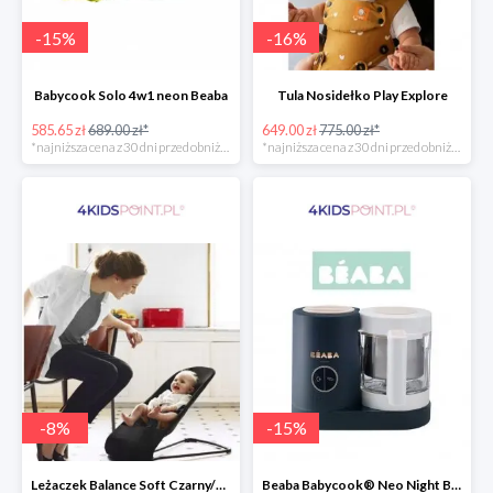
-
15
%
-
16
%
Babycook Solo 4w1 neon Beaba
Tula Nosidełko Play Explore
585.65 zł
689.00 zł*
649.00 zł
775.00 zł*
*najniższa cena z 30 dni przed obniżką
*najniższa cena z 30 dni przed obniżką
-
8
%
-
15
%
Leżaczek Balance Soft Czarny/Ciemnoszary + Zabawka BabyBjorn
Beaba Babycook® Neo Night Blue