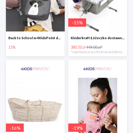
-
15
%
Back to School w 4KidsPoint do -15%
Kinderkraft Łóżeczko dostawne aluminiowe Uno 2w1
15%
380.50 zł
449.00 zł*
*najniższa cena z 30 dni przed obniżką
-
16
%
-
19
%