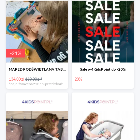
-
21
%
MAPED PODŚWIETLANA TABLICA DO RYSOWANIA LUMI BOARD CREATIV -21%
Sale w 4KidsPoint do -20%
134.00 zł
169.00 zł*
20%
*najniższa cena z 30 dni przed obniżką