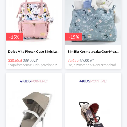
-
15
%
-
15
%
Dolce Vita Plecak Cute Birds La Millou -15%
Bim Bla Kosmetyczka Gray Meadow -15%
330.65 zł
389.00 zł*
75.65 zł
89.00 zł*
*najniższa cena z 30 dni przed obniżką
*najniższa cena z 30 dni przed obniżką