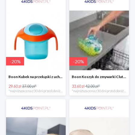
-
20
%
-
20
%
Boon Kubek na przekąski z uchwytami -20%
Boon Koszyk do zmywarki Clutch -20%
29.60 zł
37.00 zł*
33.60 zł
42.00 zł*
*najniższa cena z 30 dni przed obniżką
*najniższa cena z 30 dni przed obniżką