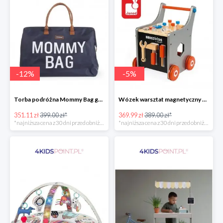
-
12
%
-
5
%
Torba podróżna Mommy Bag grant Childhome
Wózek warsztat magnetyczny z narzędziami Brico ‘Kids kolekcja 2018, Janod
351.11 zł
399.00 zł*
369.99 zł
389.00 zł*
*najniższa cena z 30 dni przed obniżką
*najniższa cena z 30 dni przed obniżką