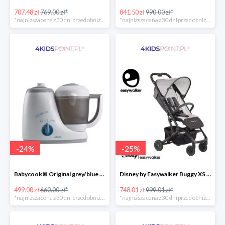
707.48 zł
769.00 zł*
841.50 zł
990.00 zł*
*najniższa cena z 30 dni przed obniżką
*najniższa cena z 30 dni przed obniżką
-
24
%
-
25
%
Babycook® Original grey/blue Beaba
Disney by Easywalker Buggy XS Wózek spacerowy z osłonką przeciwdeszczową Mickey Shield
499.00 zł
660.00 zł*
748.01 zł
999.01 zł*
*najniższa cena z 30 dni przed obniżką
*najniższa cena z 30 dni przed obniżką