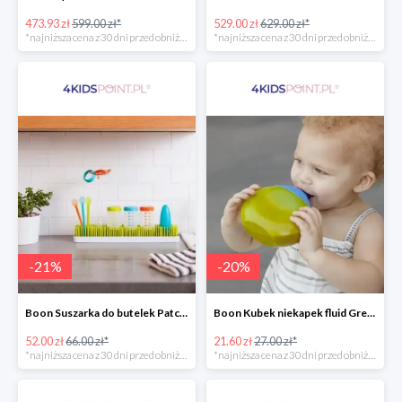
473.93 zł
599.00 zł*
529.00 zł
629.00 zł*
*najniższa cena z 30 dni przed obniżką
*najniższa cena z 30 dni przed obniżką
-
21
%
-
20
%
Boon Suszarka do butelek Patch -20%
Boon Kubek niekapek fluid Green/Blue -20%
52.00 zł
66.00 zł*
21.60 zł
27.00 zł*
*najniższa cena z 30 dni przed obniżką
*najniższa cena z 30 dni przed obniżką