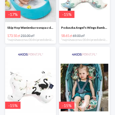
-
17
%
-
15
%
Skip Hop Wanienka rosnąca z dzieckiem Wielorybek
Poduszka Angel's Wings Bamboo Yoga candy sloths La Millou -15%
173.50 zł
210.00 zł*
58.65 zł
69.00 zł*
*najniższa cena z 30 dni przed obniżką
*najniższa cena z 30 dni przed obniżką
-
15
%
-
15
%