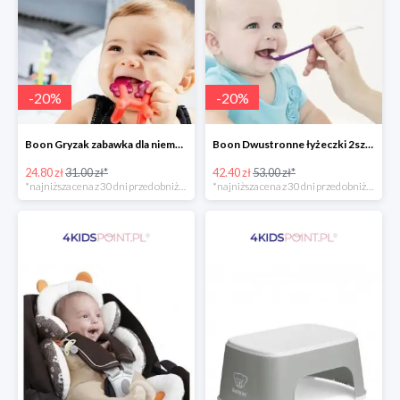
-
20
%
-
20
%
Boon Gryzak zabawka dla niemowlaka jednorożec Prance -20%
Boon Dwustronne łyżeczki 2szt. Orange -20%
24.80 zł
31.00 zł*
42.40 zł
53.00 zł*
*najniższa cena z 30 dni przed obniżką
*najniższa cena z 30 dni przed obniżką