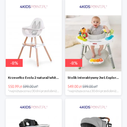
-
8
%
-
8
%
Krzesełko Evolu 2 natural/white Childhome
Stolik Interaktywny 3w1 Explore & More Skip Hop
550.99 zł
599.00 zł*
549.00 zł
599.00 zł*
*najniższa cena z 30 dni przed obniżką
*najniższa cena z 30 dni przed obniżką