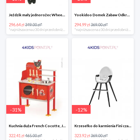
Jeździk mały jednorożec Wheely Bug
Yookidoo Domek Zabaw Odkrywczy
296.64 zł
349.00 zł*
294.99 zł
369.00 zł*
*najniższa cena z 30 dni przed obniżką
*najniższa cena z 30 dni przed obniżką
-
31
%
-
12
%
Kuchnia duża French Cocotte, Janod
Krzesełko do karmienia Fini czarne 2w1 Kinderkraft
322.41 zł
465.00 zł*
323.92 zł
369.00 zł*