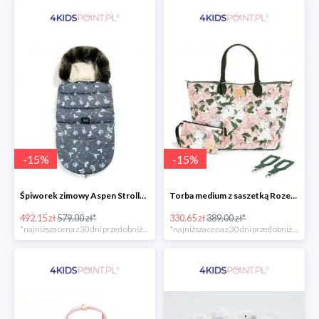
-
15
%
-
15
%
Śpiworek zimowy Aspen Stroller Bag Combo Boho Royal Arrows Dark & Rafaello La Millou -15%
Torba medium z saszetką Rozenek Lady Peony Premium Zip La Millou -15%
492.15 zł
579.00 zł*
330.65 zł
389.00 zł*
*najniższa cena z 30 dni przed obniżką
*najniższa cena z 30 dni przed obniżką