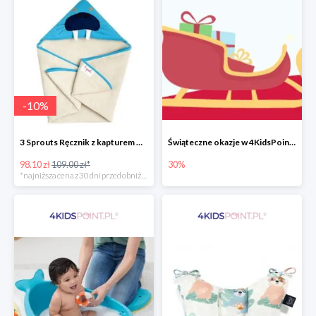
-
10
%
3 Sprouts Ręcznik z kapturem Mors -10%
Świąteczne okazje w 4KidsPoint do -30%
98.10 zł
109.00 zł*
30%
*najniższa cena z 30 dni przed obniżką