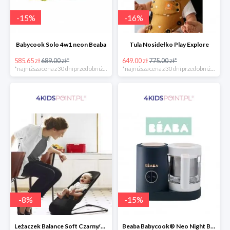
-
15
%
-
16
%
Babycook Solo 4w1 neon Beaba
Tula Nosidełko Play Explore
585.65 zł
689.00 zł*
649.00 zł
775.00 zł*
*najniższa cena z 30 dni przed obniżką
*najniższa cena z 30 dni przed obniżką
-
8
%
-
15
%
Leżaczek Balance Soft Czarny/Ciemnoszary + Zabawka BabyBjorn
Beaba Babycook® Neo Night Blue