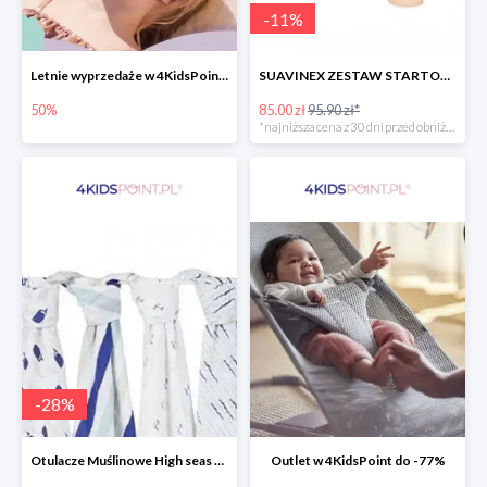
-
11
%
Letnie wyprzedaże w 4KidsPoint do -50%
SUAVINEX ZESTAW STARTOWY BUTELKA ZERO ZERO 180 ML
50%
85.00 zł
95.90 zł*
*najniższa cena z 30 dni przed obniżką
-
28
%
Otulacze Muślinowe High seas 4 szt.
Outlet w 4KidsPoint do -77%