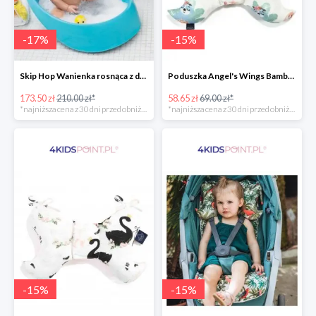
-
17
%
-
15
%
Skip Hop Wanienka rosnąca z dzieckiem Wielorybek
Poduszka Angel's Wings Bamboo Yoga candy sloths La Millou -15%
173.50 zł
210.00 zł*
58.65 zł
69.00 zł*
*najniższa cena z 30 dni przed obniżką
*najniższa cena z 30 dni przed obniżką
-
15
%
-
15
%