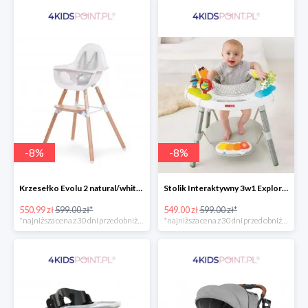
-
8
%
-
8
%
Krzesełko Evolu 2 natural/white Childhome
Stolik Interaktywny 3w1 Explore & More Skip Hop
550.99 zł
599.00 zł*
549.00 zł
599.00 zł*
*najniższa cena z 30 dni przed obniżką
*najniższa cena z 30 dni przed obniżką