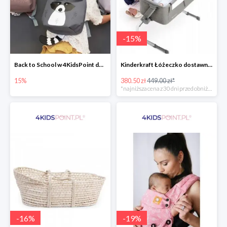
-
15
%
Back to School w 4KidsPoint do -15%
Kinderkraft Łóżeczko dostawne aluminiowe Uno 2w1
15%
380.50 zł
449.00 zł*
*najniższa cena z 30 dni przed obniżką
-
16
%
-
19
%