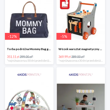
-
12
%
-
5
%
Torba podróżna Mommy Bag grant Childhome
Wózek warsztat magnetyczny z narzędziami Brico ‘Kids kolekcja 2018, Janod
351.11 zł
399.00 zł*
369.99 zł
389.00 zł*
*najniższa cena z 30 dni przed obniżką
*najniższa cena z 30 dni przed obniżką