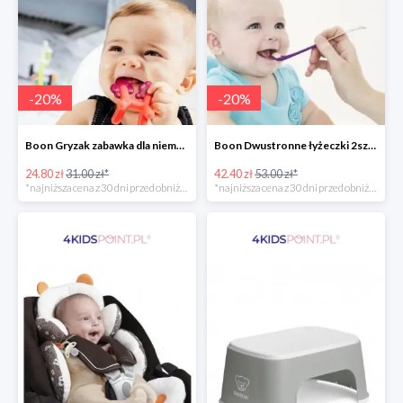
-
20
%
-
20
%
Boon Gryzak zabawka dla niemowlaka jednorożec Prance -20%
Boon Dwustronne łyżeczki 2szt. Orange -20%
24.80 zł
31.00 zł*
42.40 zł
53.00 zł*
*najniższa cena z 30 dni przed obniżką
*najniższa cena z 30 dni przed obniżką