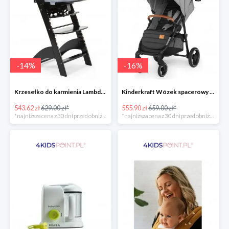
-
14
%
-
16
%
Krzesełko do karmienia Lambda 3 Black Childhome
Kinderkraft Wózek spacerowy Grande LX
543.62 zł
629.00 zł*
555.90 zł
659.00 zł*
*najniższa cena z 30 dni przed obniżką
*najniższa cena z 30 dni przed obniżką