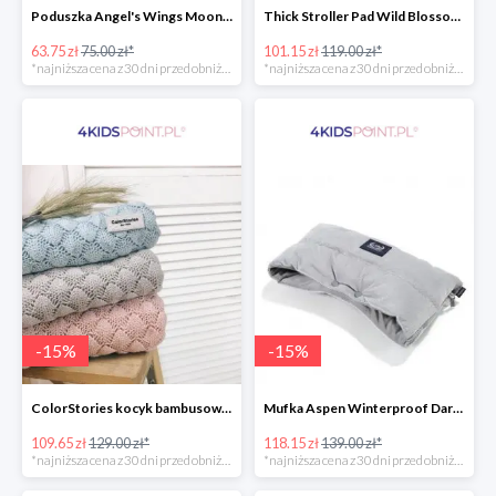
Poduszka Angel's Wings Moonlight Swan Powder Pink La Millou -15%
Thick Stroller Pad Wild Blossom Powder Pink Velvet Collection La Millou -15%
63.75 zł
75.00 zł*
101.15 zł
119.00 zł*
*najniższa cena z 30 dni przed obniżką
*najniższa cena z 30 dni przed obniżką
-
15
%
-
15
%
ColorStories kocyk bambusowy soft bamboo jasny szary -15%
Mufka Aspen Winterproof Dark Grey La Millou -15%
109.65 zł
129.00 zł*
118.15 zł
139.00 zł*
*najniższa cena z 30 dni przed obniżką
*najniższa cena z 30 dni przed obniżką