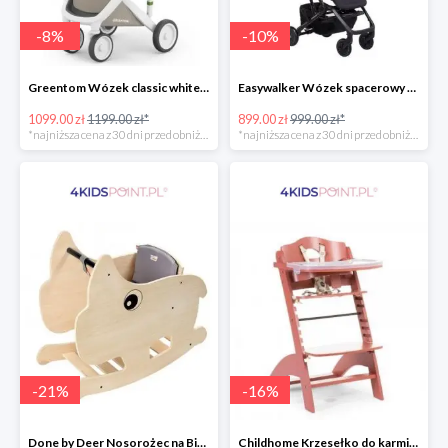
-
8
%
-
10
%
Greentom Wózek classic white-sand
Easywalker Wózek spacerowy z osłonką przeciwdeszczową Buggy XS Minnie Ornament Disney
1099.00 zł
1199.00 zł*
899.00 zł
999.00 zł*
*najniższa cena z 30 dni przed obniżką
*najniższa cena z 30 dni przed obniżką
-
21
%
-
16
%
Done by Deer Nosorożec na Biegunach
Childhome Krzesełko do karmienia Lambda 3 ceglaste