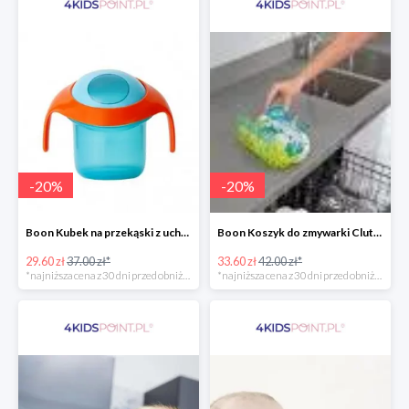
-
20
%
-
20
%
Boon Kubek na przekąski z uchwytami -20%
Boon Koszyk do zmywarki Clutch -20%
29.60 zł
37.00 zł*
33.60 zł
42.00 zł*
*najniższa cena z 30 dni przed obniżką
*najniższa cena z 30 dni przed obniżką