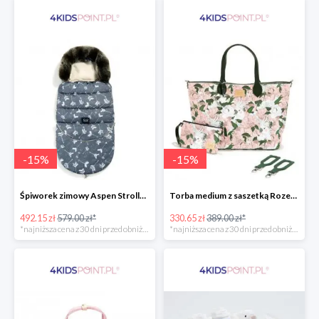
-
15
%
-
15
%
Śpiworek zimowy Aspen Stroller Bag Combo Boho Royal Arrows Dark & Rafaello La Millou -15%
Torba medium z saszetką Rozenek Lady Peony Premium Zip La Millou -15%
492.15 zł
579.00 zł*
330.65 zł
389.00 zł*
*najniższa cena z 30 dni przed obniżką
*najniższa cena z 30 dni przed obniżką