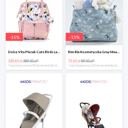
-
15
%
-
15
%
Dolce Vita Plecak Cute Birds La Millou -15%
Bim Bla Kosmetyczka Gray Meadow -15%
330.65 zł
389.00 zł*
75.65 zł
89.00 zł*
*najniższa cena z 30 dni przed obniżką
*najniższa cena z 30 dni przed obniżką