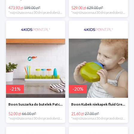
473.93 zł
599.00 zł*
529.00 zł
629.00 zł*
*najniższa cena z 30 dni przed obniżką
*najniższa cena z 30 dni przed obniżką
-
21
%
-
20
%
Boon Suszarka do butelek Patch -20%
Boon Kubek niekapek fluid Green/Blue -20%
52.00 zł
66.00 zł*
21.60 zł
27.00 zł*
*najniższa cena z 30 dni przed obniżką
*najniższa cena z 30 dni przed obniżką