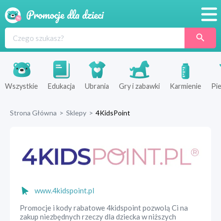
Promocje
Produkty
Sklepy
Wszystkie
Edukacja
Ubrania
Gry i zabawki
Karmienie
Pie
Blog
Strona Główna
>
Sklepy
>
4KidsPoint
Wyprawka
www.4kidspoint.pl
Promocje i kody rabatowe 4kidspoint pozwolą Ci na
zakup niezbędnych rzeczy dla dziecka w niższych