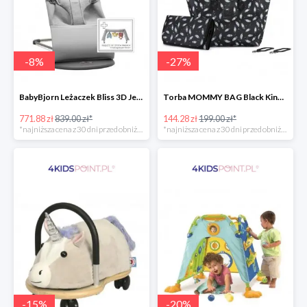
-
8
%
-
27
%
BabyBjorn Leżaczek Bliss 3D Jersey
Torba MOMMY BAG Black Kinderkraft
771.88 zł
839.00 zł*
144.28 zł
199.00 zł*
*najniższa cena z 30 dni przed obniżką
*najniższa cena z 30 dni przed obniżką
-
15
%
-
20
%