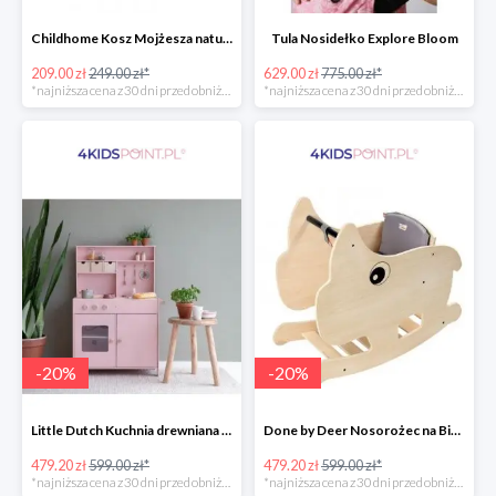
Childhome Kosz Mojżesza natural
Tula Nosidełko Explore Bloom
209.00 zł
249.00 zł*
629.00 zł
775.00 zł*
*najniższa cena z 30 dni przed obniżką
*najniższa cena z 30 dni przed obniżką
-
20
%
-
20
%
Little Dutch Kuchnia drewniana -20%
Done by Deer Nosorożec na Biegunach -20%
479.20 zł
599.00 zł*
479.20 zł
599.00 zł*
*najniższa cena z 30 dni przed obniżką
*najniższa cena z 30 dni przed obniżką