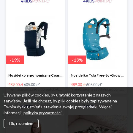
-
19
%
-
19
%
Nosidełko ergonomiczne Coast Navigator Tula
Nosidełko Tula Free-to-Grow Playdate Tula
489.00 zł
605.00 zł*
489.00 zł
605.00 zł*
*najniższa cena z 30 dni przed obniżką
*najniższa cena z 30 dni przed obniżką
Używamy plików cookies, by ułatwić korzystanie z naszych
serwisów. Jeśli nie chcesz, by pliki cookies były zapisywane na
Twoim dysku, zmień ustawienia swojej przeglądarki. Więcej
informacji:
polityka prywatności
.
Ok, rozumiem