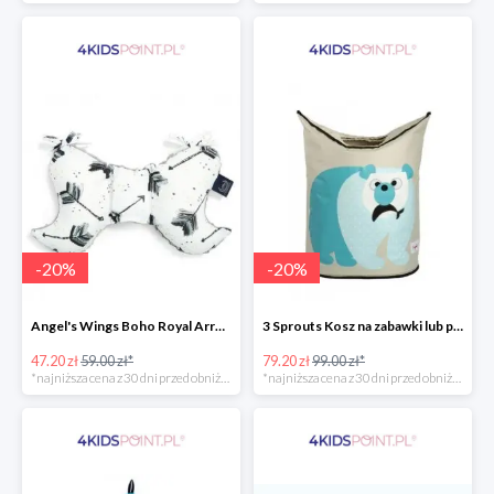
-
20
%
-
20
%
Angel's Wings Boho Royal Arrows Grey La Millou -20%
3 Sprouts Kosz na zabawki lub pranie Miś Polarny -20%
47.20 zł
59.00 zł*
79.20 zł
99.00 zł*
*najniższa cena z 30 dni przed obniżką
*najniższa cena z 30 dni przed obniżką