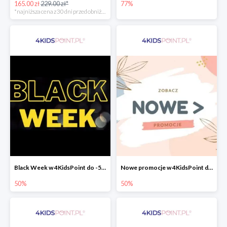
165.00 zł
229.00 zł*
77%
*najniższa cena z 30 dni przed obniżką
Black Week w 4KidsPoint do -50%
Nowe promocje w 4KidsPoint do -50%
50%
50%