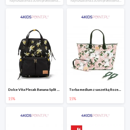
*najniższa cena z 30 dni przed obniżką
*najniższa cena z 30 dni przed obniżką
Dolce Vita Plecak Banana Split Black La Millou
Torba medium z saszetką Rozenek Lady Peony Premium Zip La Millou
15%
15%