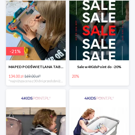
-
21
%
MAPED PODŚWIETLANA TABLICA DO RYSOWANIA LUMI BOARD CREATIV -21%
Sale w 4KidsPoint do -20%
134.00 zł
169.00 zł*
20%
*najniższa cena z 30 dni przed obniżką