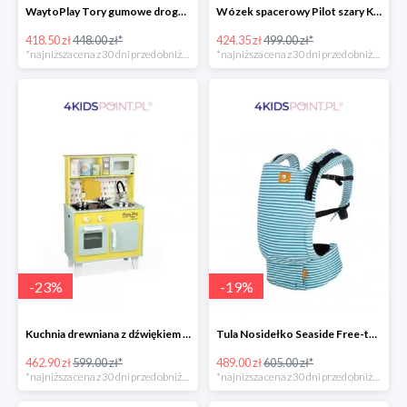
WaytoPlay Tory gumowe droga do układnia dla dzieci 40 elem.
Wózek spacerowy Pilot szary Kinderkraft
418.50 zł
448.00 zł*
424.35 zł
499.00 zł*
*najniższa cena z 30 dni przed obniżką
*najniższa cena z 30 dni przed obniżką
-
23
%
-
19
%
Kuchnia drewniana z dźwiękiem i z 7 akcesoriami Happy Day Janod
Tula Nosidełko Seaside Free-to-Grow
462.90 zł
599.00 zł*
489.00 zł
605.00 zł*
*najniższa cena z 30 dni przed obniżką
*najniższa cena z 30 dni przed obniżką