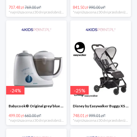
707.48 zł
769.00 zł*
841.50 zł
990.00 zł*
*najniższa cena z 30 dni przed obniżką
*najniższa cena z 30 dni przed obniżką
-
24
%
-
25
%
Babycook® Original grey/blue Beaba
Disney by Easywalker Buggy XS Wózek spacerowy z osłonką przeciwdeszczową Mickey Shield
499.00 zł
660.00 zł*
748.01 zł
999.01 zł*
*najniższa cena z 30 dni przed obniżką
*najniższa cena z 30 dni przed obniżką