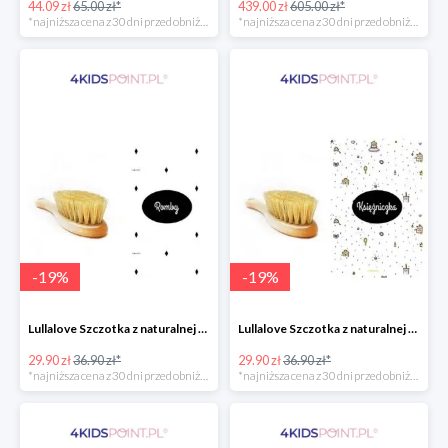
44.09 zł
65.00 zł*
439.00 zł
605.00 zł*
*najniższa cena z 30 dni przed obniżką
*najniższa cena z 30 dni przed obniżką
-
19
%
-
19
%
Lullalove Szczotka z naturalnej szczeciny z myjką muślinową "Romby"
Lullalove Szczotka z naturalnej szczeciny z myjką muślinową "Księżniczka"
29.90 zł
36.90 zł*
29.90 zł
36.90 zł*
*najniższa cena z 30 dni przed obniżką
*najniższa cena z 30 dni przed obniżką