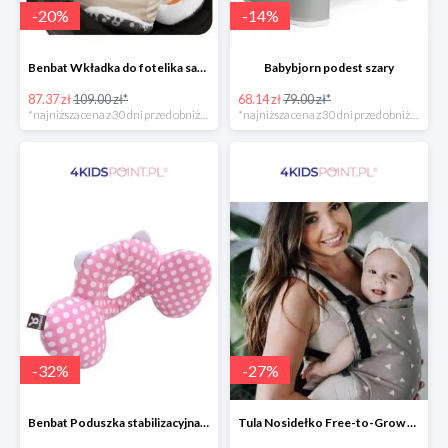
-
20
%
-
14
%
Benbat Wkładka do fotelika samochodowego
Babybjorn podest szary
87.37 zł
109.00 zł*
68.14 zł
79.00 zł*
*najniższa cena z 30 dni przed obniżką
*najniższa cena z 30 dni przed obniżką
-
32
%
-
27
%
Benbat Poduszka stabilizacyjna Pink/Dots
Tula Nosidełko Free-to-Grow Sleepy Dust