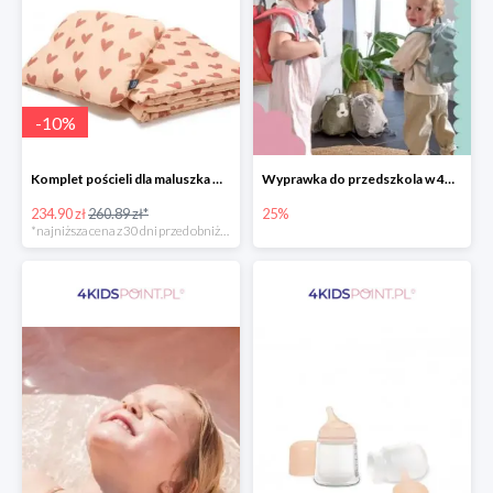
-
10
%
Komplet pościeli dla maluszka marki La Millou
Wyprawka do przedszkola w 4KidsPoint do -25%
234.90 zł
260.89 zł*
25%
*najniższa cena z 30 dni przed obniżką