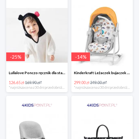
-
25
%
-
14
%
Lullalove Ponczo ręcznik dla starszych dzieci MRB
Kinderkraft Leżaczek bujaczek krzesełko Unimo Forest Yellow 5w1
126.65 zł
169.90 zł*
299.00 zł
349.00 zł*
*najniższa cena z 30 dni przed obniżką
*najniższa cena z 30 dni przed obniżką