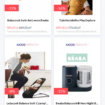
-
15
%
-
16
%
Babycook Solo 4w1 neon Beaba
Tula Nosidełko Play Explore
585.65 zł
689.00 zł*
649.00 zł
775.00 zł*
*najniższa cena z 30 dni przed obniżką
*najniższa cena z 30 dni przed obniżką
-
8
%
-
15
%
Leżaczek Balance Soft Czarny/Ciemnoszary + Zabawka BabyBjorn
Beaba Babycook® Neo Night Blue