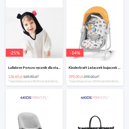
-
25
%
-
14
%
Lullalove Ponczo ręcznik dla starszych dzieci MRB
Kinderkraft Leżaczek bujaczek krzesełko Unimo Forest Yellow 5w1
126.65 zł
169.90 zł*
299.00 zł
349.00 zł*
*najniższa cena z 30 dni przed obniżką
*najniższa cena z 30 dni przed obniżką