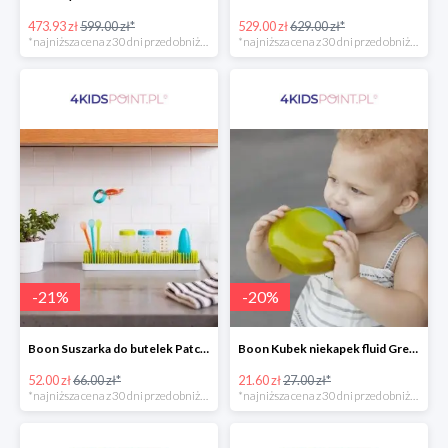
473.93 zł
599.00 zł*
529.00 zł
629.00 zł*
*najniższa cena z 30 dni przed obniżką
*najniższa cena z 30 dni przed obniżką
-
21
%
-
20
%
Boon Suszarka do butelek Patch -20%
Boon Kubek niekapek fluid Green/Blue -20%
52.00 zł
66.00 zł*
21.60 zł
27.00 zł*
*najniższa cena z 30 dni przed obniżką
*najniższa cena z 30 dni przed obniżką