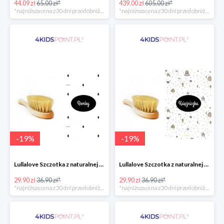
44.09 zł
65.00 zł*
439.00 zł
605.00 zł*
*najniższa cena z 30 dni przed obniżką
*najniższa cena z 30 dni przed obniżką
-
19
%
-
19
%
Lullalove Szczotka z naturalnej szczeciny z myjką muślinową "Romby"
Lullalove Szczotka z naturalnej szczeciny z myjką muślinową "Księżniczka"
29.90 zł
36.90 zł*
29.90 zł
36.90 zł*
*najniższa cena z 30 dni przed obniżką
*najniższa cena z 30 dni przed obniżką