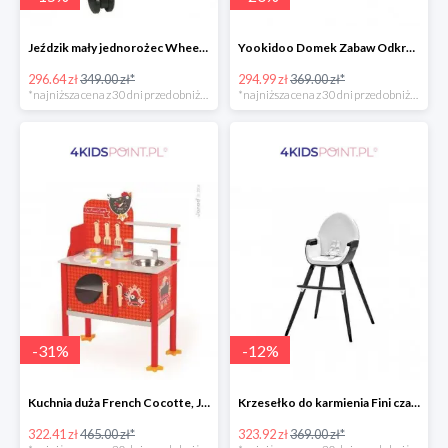
Jeździk mały jednorożec Wheely Bug
Yookidoo Domek Zabaw Odkrywczy
296.64 zł
349.00 zł*
294.99 zł
369.00 zł*
*najniższa cena z 30 dni przed obniżką
*najniższa cena z 30 dni przed obniżką
-
31
%
-
12
%
Kuchnia duża French Cocotte, Janod
Krzesełko do karmienia Fini czarne 2w1 Kinderkraft
322.41 zł
465.00 zł*
323.92 zł
369.00 zł*