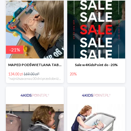
-
21
%
MAPED PODŚWIETLANA TABLICA DO RYSOWANIA LUMI BOARD CREATIV -21%
Sale w 4KidsPoint do -20%
134.00 zł
169.00 zł*
20%
*najniższa cena z 30 dni przed obniżką