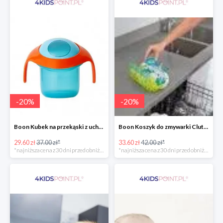
-
20
%
-
20
%
Boon Kubek na przekąski z uchwytami -20%
Boon Koszyk do zmywarki Clutch -20%
29.60 zł
37.00 zł*
33.60 zł
42.00 zł*
*najniższa cena z 30 dni przed obniżką
*najniższa cena z 30 dni przed obniżką