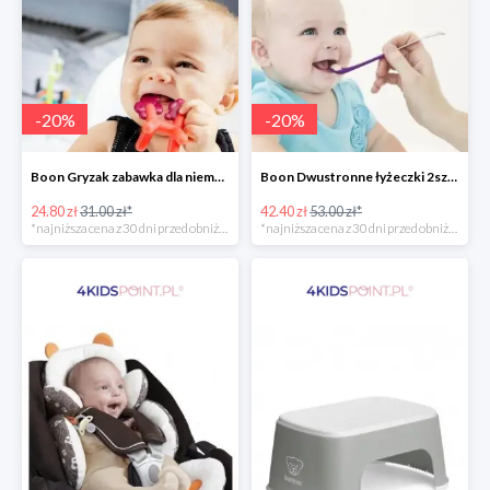
-
20
%
-
20
%
Boon Gryzak zabawka dla niemowlaka jednorożec Prance -20%
Boon Dwustronne łyżeczki 2szt. Orange -20%
24.80 zł
31.00 zł*
42.40 zł
53.00 zł*
*najniższa cena z 30 dni przed obniżką
*najniższa cena z 30 dni przed obniżką