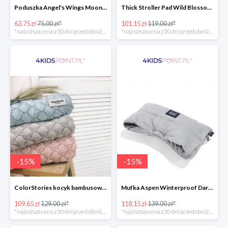
Poduszka Angel's Wings Moonlight Swan Powder Pink La Millou -15%
Thick Stroller Pad Wild Blossom Powder Pink Velvet Collection La Millou -15%
63.75 zł
75.00 zł*
101.15 zł
119.00 zł*
*najniższa cena z 30 dni przed obniżką
*najniższa cena z 30 dni przed obniżką
-
15
%
-
15
%
ColorStories kocyk bambusowy soft bamboo jasny szary -15%
Mufka Aspen Winterproof Dark Grey La Millou -15%
109.65 zł
129.00 zł*
118.15 zł
139.00 zł*
*najniższa cena z 30 dni przed obniżką
*najniższa cena z 30 dni przed obniżką