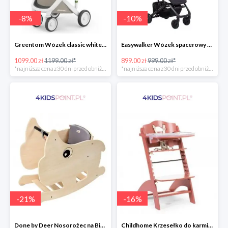
-
8
%
-
10
%
Greentom Wózek classic white-sand
Easywalker Wózek spacerowy z osłonką przeciwdeszczową Buggy XS Minnie Ornament Disney
1099.00 zł
1199.00 zł*
899.00 zł
999.00 zł*
*najniższa cena z 30 dni przed obniżką
*najniższa cena z 30 dni przed obniżką
-
21
%
-
16
%
Done by Deer Nosorożec na Biegunach
Childhome Krzesełko do karmienia Lambda 3 ceglaste