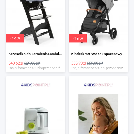
-
14
%
-
16
%
Krzesełko do karmienia Lambda 3 Black Childhome
Kinderkraft Wózek spacerowy Grande LX
543.62 zł
629.00 zł*
555.90 zł
659.00 zł*
*najniższa cena z 30 dni przed obniżką
*najniższa cena z 30 dni przed obniżką