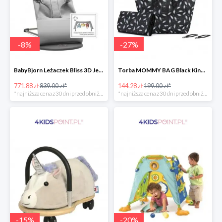
-
8
%
-
27
%
BabyBjorn Leżaczek Bliss 3D Jersey
Torba MOMMY BAG Black Kinderkraft
771.88 zł
839.00 zł*
144.28 zł
199.00 zł*
*najniższa cena z 30 dni przed obniżką
*najniższa cena z 30 dni przed obniżką
-
15
%
-
20
%