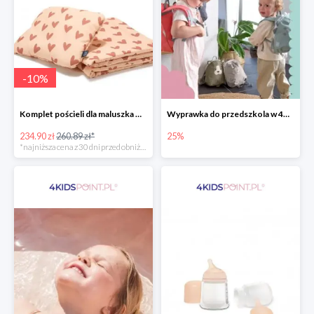
-
10
%
Komplet pościeli dla maluszka marki La Millou
Wyprawka do przedszkola w 4KidsPoint do -25%
234.90 zł
260.89 zł*
25%
*najniższa cena z 30 dni przed obniżką