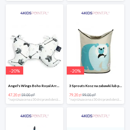
-
20
%
-
20
%
Angel's Wings Boho Royal Arrows Grey La Millou -20%
3 Sprouts Kosz na zabawki lub pranie Miś Polarny -20%
47.20 zł
59.00 zł*
79.20 zł
99.00 zł*
*najniższa cena z 30 dni przed obniżką
*najniższa cena z 30 dni przed obniżką