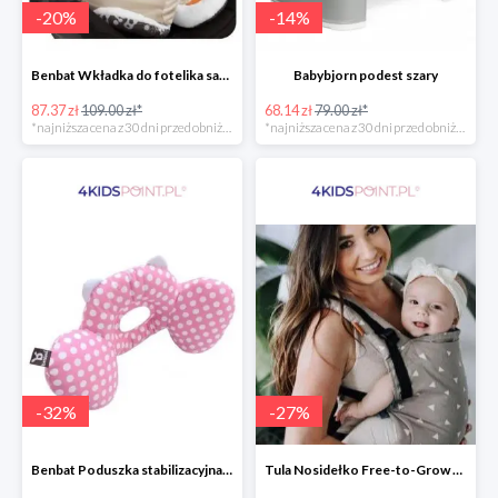
-
20
%
-
14
%
Benbat Wkładka do fotelika samochodowego
Babybjorn podest szary
87.37 zł
109.00 zł*
68.14 zł
79.00 zł*
*najniższa cena z 30 dni przed obniżką
*najniższa cena z 30 dni przed obniżką
-
32
%
-
27
%
Benbat Poduszka stabilizacyjna Pink/Dots
Tula Nosidełko Free-to-Grow Sleepy Dust