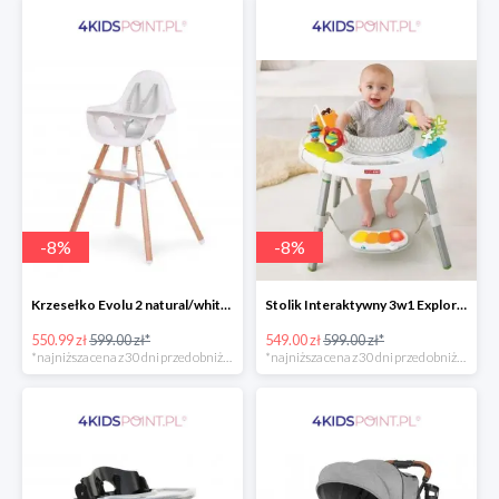
-
8
%
-
8
%
Krzesełko Evolu 2 natural/white Childhome
Stolik Interaktywny 3w1 Explore & More Skip Hop
550.99 zł
599.00 zł*
549.00 zł
599.00 zł*
*najniższa cena z 30 dni przed obniżką
*najniższa cena z 30 dni przed obniżką