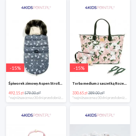
-
15
%
-
15
%
Śpiworek zimowy Aspen Stroller Bag Combo Boho Royal Arrows Dark & Rafaello La Millou -15%
Torba medium z saszetką Rozenek Lady Peony Premium Zip La Millou -15%
492.15 zł
579.00 zł*
330.65 zł
389.00 zł*
*najniższa cena z 30 dni przed obniżką
*najniższa cena z 30 dni przed obniżką