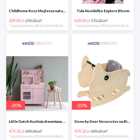
Childhome Kosz Mojżesza natural
Tula Nosidełko Explore Bloom
209.00 zł
249.00 zł*
629.00 zł
775.00 zł*
*najniższa cena z 30 dni przed obniżką
*najniższa cena z 30 dni przed obniżką
-
20
%
-
20
%
Little Dutch Kuchnia drewniana -20%
Done by Deer Nosorożec na Biegunach -20%
479.20 zł
599.00 zł*
479.20 zł
599.00 zł*
*najniższa cena z 30 dni przed obniżką
*najniższa cena z 30 dni przed obniżką