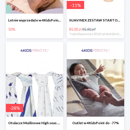
-
11
%
Letnie wyprzedaże w 4KidsPoint do -50%
SUAVINEX ZESTAW STARTOWY BUTELKA ZERO ZERO 180 ML
50%
85.00 zł
95.90 zł*
*najniższa cena z 30 dni przed obniżką
-
28
%
Otulacze Muślinowe High seas 4 szt.
Outlet w 4KidsPoint do -77%