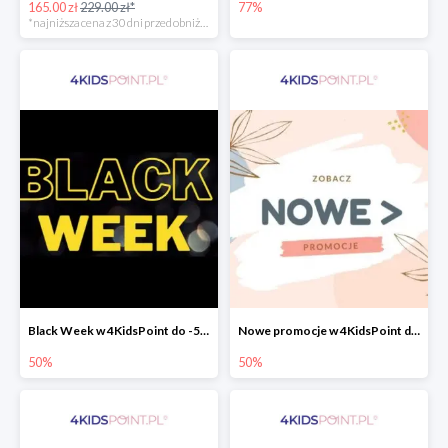
165.00 zł
229.00 zł*
77%
*najniższa cena z 30 dni przed obniżką
Black Week w 4KidsPoint do -50%
Nowe promocje w 4KidsPoint do -50%
50%
50%