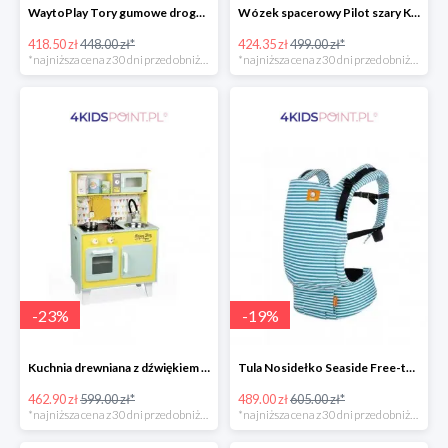
WaytoPlay Tory gumowe droga do układnia dla dzieci 40 elem.
Wózek spacerowy Pilot szary Kinderkraft
418.50 zł
448.00 zł*
424.35 zł
499.00 zł*
*najniższa cena z 30 dni przed obniżką
*najniższa cena z 30 dni przed obniżką
-
23
%
-
19
%
Kuchnia drewniana z dźwiękiem i z 7 akcesoriami Happy Day Janod
Tula Nosidełko Seaside Free-to-Grow
462.90 zł
599.00 zł*
489.00 zł
605.00 zł*
*najniższa cena z 30 dni przed obniżką
*najniższa cena z 30 dni przed obniżką