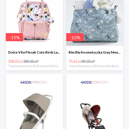
-
15
%
-
15
%
Dolce Vita Plecak Cute Birds La Millou -15%
Bim Bla Kosmetyczka Gray Meadow -15%
330.65 zł
389.00 zł*
75.65 zł
89.00 zł*
*najniższa cena z 30 dni przed obniżką
*najniższa cena z 30 dni przed obniżką