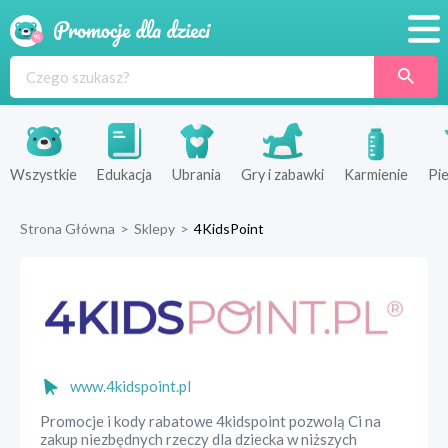
Promocje
Produkty
Sklepy
Wszystkie
Edukacja
Ubrania
Gry i zabawki
Karmienie
Pie
Blog
Strona Główna
>
Sklepy
>
4KidsPoint
Wyprawka
www.4kidspoint.pl
Promocje i kody rabatowe 4kidspoint pozwolą Ci na
zakup niezbędnych rzeczy dla dziecka w niższych