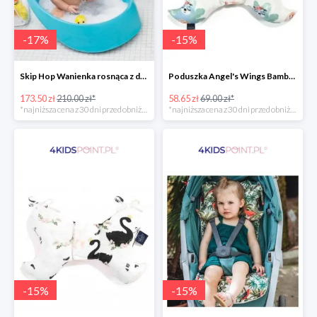
-
17
%
-
15
%
Skip Hop Wanienka rosnąca z dzieckiem Wielorybek
Poduszka Angel's Wings Bamboo Yoga candy sloths La Millou -15%
173.50 zł
210.00 zł*
58.65 zł
69.00 zł*
*najniższa cena z 30 dni przed obniżką
*najniższa cena z 30 dni przed obniżką
-
15
%
-
15
%