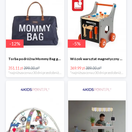
-
12
%
-
5
%
Torba podróżna Mommy Bag grant Childhome
Wózek warsztat magnetyczny z narzędziami Brico ‘Kids kolekcja 2018, Janod
351.11 zł
399.00 zł*
369.99 zł
389.00 zł*
*najniższa cena z 30 dni przed obniżką
*najniższa cena z 30 dni przed obniżką