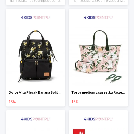
*najniższa cena z 30 dni przed obniżką
*najniższa cena z 30 dni przed obniżką
Dolce Vita Plecak Banana Split Black La Millou
Torba medium z saszetką Rozenek Lady Peony Premium Zip La Millou
15%
15%