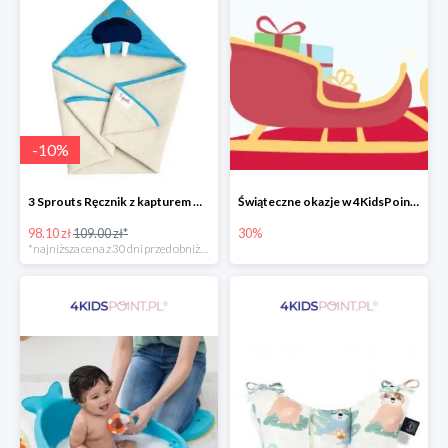
-
10
%
3 Sprouts Ręcznik z kapturem Mors -10%
Świąteczne okazje w 4KidsPoint do -30%
98.10 zł
109.00 zł*
30%
*najniższa cena z 30 dni przed obniżką