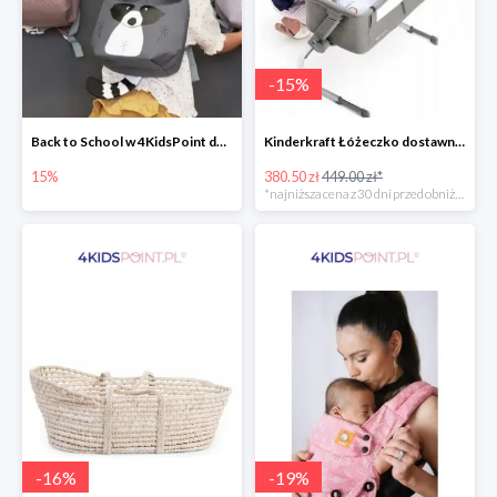
-
15
%
Back to School w 4KidsPoint do -15%
Kinderkraft Łóżeczko dostawne aluminiowe Uno 2w1
15%
380.50 zł
449.00 zł*
*najniższa cena z 30 dni przed obniżką
-
16
%
-
19
%