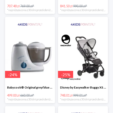
707.48 zł
769.00 zł*
841.50 zł
990.00 zł*
*najniższa cena z 30 dni przed obniżką
*najniższa cena z 30 dni przed obniżką
-
24
%
-
25
%
Babycook® Original grey/blue Beaba
Disney by Easywalker Buggy XS Wózek spacerowy z osłonką przeciwdeszczową Mickey Shield
499.00 zł
660.00 zł*
748.01 zł
999.01 zł*
*najniższa cena z 30 dni przed obniżką
*najniższa cena z 30 dni przed obniżką