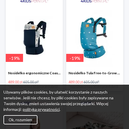
-
19
%
-
19
%
Nosidełko ergonomiczne Coast Navigator Tula
Nosidełko Tula Free-to-Grow Playdate Tula
489.00 zł
605.00 zł*
489.00 zł
605.00 zł*
*najniższa cena z 30 dni przed obniżką
*najniższa cena z 30 dni przed obniżką
Używamy plików cookies, by ułatwić korzystanie z naszych
serwisów. Jeśli nie chcesz, by pliki cookies były zapisywane na
Twoim dysku, zmień ustawienia swojej przeglądarki. Więcej
informacji:
polityka prywatności
.
Ok, rozumiem