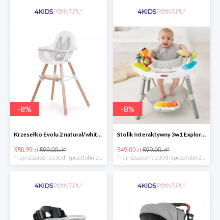
-
8
%
-
8
%
Krzesełko Evolu 2 natural/white Childhome
Stolik Interaktywny 3w1 Explore & More Skip Hop
550.99 zł
599.00 zł*
549.00 zł
599.00 zł*
*najniższa cena z 30 dni przed obniżką
*najniższa cena z 30 dni przed obniżką