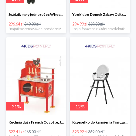
Jeździk mały jednorożec Wheely Bug
Yookidoo Domek Zabaw Odkrywczy
296.64 zł
349.00 zł*
294.99 zł
369.00 zł*
*najniższa cena z 30 dni przed obniżką
*najniższa cena z 30 dni przed obniżką
-
31
%
-
12
%
Kuchnia duża French Cocotte, Janod
Krzesełko do karmienia Fini czarne 2w1 Kinderkraft
322.41 zł
465.00 zł*
323.92 zł
369.00 zł*