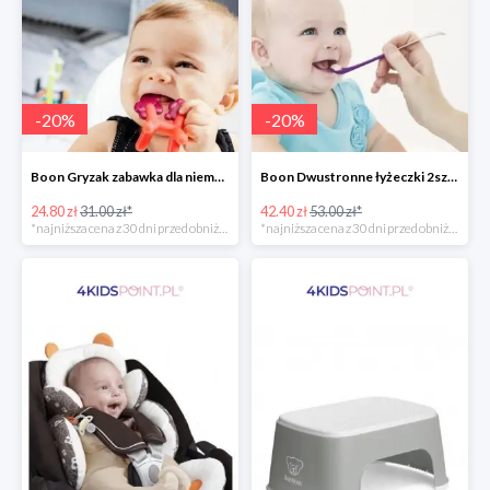
-
20
%
-
20
%
Boon Gryzak zabawka dla niemowlaka jednorożec Prance -20%
Boon Dwustronne łyżeczki 2szt. Orange -20%
24.80 zł
31.00 zł*
42.40 zł
53.00 zł*
*najniższa cena z 30 dni przed obniżką
*najniższa cena z 30 dni przed obniżką