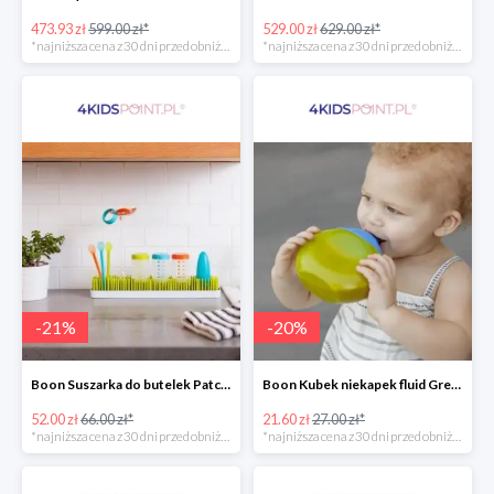
473.93 zł
599.00 zł*
529.00 zł
629.00 zł*
*najniższa cena z 30 dni przed obniżką
*najniższa cena z 30 dni przed obniżką
-
21
%
-
20
%
Boon Suszarka do butelek Patch -20%
Boon Kubek niekapek fluid Green/Blue -20%
52.00 zł
66.00 zł*
21.60 zł
27.00 zł*
*najniższa cena z 30 dni przed obniżką
*najniższa cena z 30 dni przed obniżką