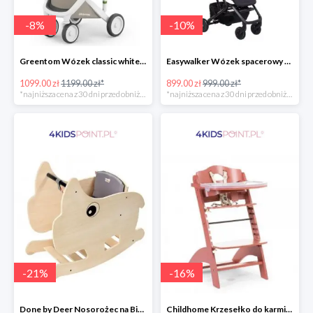
-
8
%
-
10
%
Greentom Wózek classic white-sand
Easywalker Wózek spacerowy z osłonką przeciwdeszczową Buggy XS Minnie Ornament Disney
1099.00 zł
1199.00 zł*
899.00 zł
999.00 zł*
*najniższa cena z 30 dni przed obniżką
*najniższa cena z 30 dni przed obniżką
-
21
%
-
16
%
Done by Deer Nosorożec na Biegunach
Childhome Krzesełko do karmienia Lambda 3 ceglaste