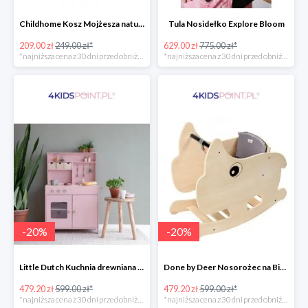
Childhome Kosz Mojżesza natural
Tula Nosidełko Explore Bloom
209.00 zł
249.00 zł*
629.00 zł
775.00 zł*
*najniższa cena z 30 dni przed obniżką
*najniższa cena z 30 dni przed obniżką
-
20
%
-
20
%
Little Dutch Kuchnia drewniana -20%
Done by Deer Nosorożec na Biegunach -20%
479.20 zł
599.00 zł*
479.20 zł
599.00 zł*
*najniższa cena z 30 dni przed obniżką
*najniższa cena z 30 dni przed obniżką