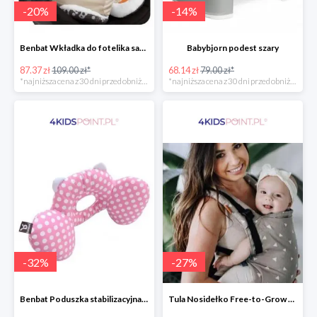
-
20
%
-
14
%
Benbat Wkładka do fotelika samochodowego
Babybjorn podest szary
87.37 zł
109.00 zł*
68.14 zł
79.00 zł*
*najniższa cena z 30 dni przed obniżką
*najniższa cena z 30 dni przed obniżką
-
32
%
-
27
%
Benbat Poduszka stabilizacyjna Pink/Dots
Tula Nosidełko Free-to-Grow Sleepy Dust