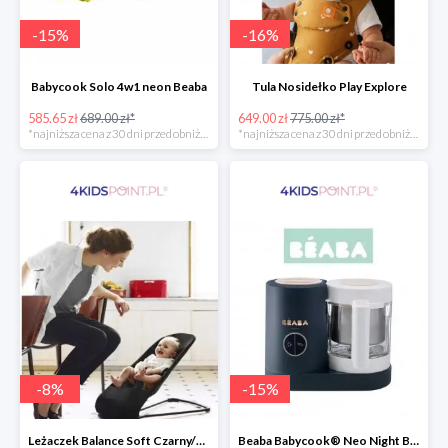
-
15
%
-
16
%
Babycook Solo 4w1 neon Beaba
Tula Nosidełko Play Explore
585.65 zł
689.00 zł*
649.00 zł
775.00 zł*
*najniższa cena z 30 dni przed obniżką
*najniższa cena z 30 dni przed obniżką
-
8
%
-
15
%
Leżaczek Balance Soft Czarny/Ciemnoszary + Zabawka BabyBjorn
Beaba Babycook® Neo Night Blue