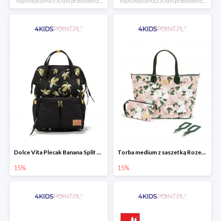
*najniższa cena z 30 dni przed obniżką
*najniższa cena z 30 dni przed obniżką
Dolce Vita Plecak Banana Split Black La Millou
Torba medium z saszetką Rozenek Lady Peony Premium Zip La Millou
15%
15%