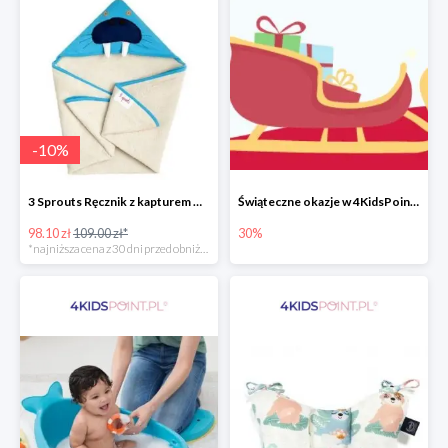
-
10
%
3 Sprouts Ręcznik z kapturem Mors -10%
Świąteczne okazje w 4KidsPoint do -30%
98.10 zł
109.00 zł*
30%
*najniższa cena z 30 dni przed obniżką