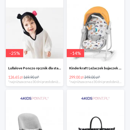
-
25
%
-
14
%
Lullalove Ponczo ręcznik dla starszych dzieci MRB
Kinderkraft Leżaczek bujaczek krzesełko Unimo Forest Yellow 5w1
126.65 zł
169.90 zł*
299.00 zł
349.00 zł*
*najniższa cena z 30 dni przed obniżką
*najniższa cena z 30 dni przed obniżką