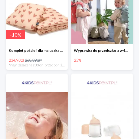
-
10
%
Komplet pościeli dla maluszka marki La Millou
Wyprawka do przedszkola w 4KidsPoint do -25%
234.90 zł
260.89 zł*
25%
*najniższa cena z 30 dni przed obniżką