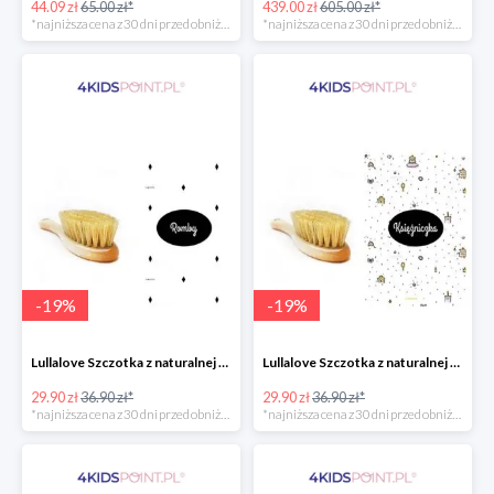
44.09 zł
65.00 zł*
439.00 zł
605.00 zł*
*najniższa cena z 30 dni przed obniżką
*najniższa cena z 30 dni przed obniżką
-
19
%
-
19
%
Lullalove Szczotka z naturalnej szczeciny z myjką muślinową "Romby"
Lullalove Szczotka z naturalnej szczeciny z myjką muślinową "Księżniczka"
29.90 zł
36.90 zł*
29.90 zł
36.90 zł*
*najniższa cena z 30 dni przed obniżką
*najniższa cena z 30 dni przed obniżką