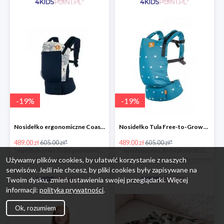
-
19
%
-
19
%
Nosidełko ergonomiczne Coast Navigator Tula
Nosidełko Tula Free-to-Grow Playdate Tula
489.00 zł
605.00 zł*
489.00 zł
605.00 zł*
*najniższa cena z 30 dni przed obniżką
*najniższa cena z 30 dni przed obniżką
Używamy plików cookies, by ułatwić korzystanie z naszych
serwisów. Jeśli nie chcesz, by pliki cookies były zapisywane na
Twoim dysku, zmień ustawienia swojej przeglądarki. Więcej
informacji:
polityka prywatności
.
Ok, rozumiem