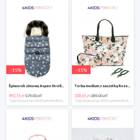
-
15
%
-
15
%
Śpiworek zimowy Aspen Stroller Bag Combo Boho Royal Arrows Dark & Rafaello La Millou -15%
Torba medium z saszetką Rozenek Lady Peony Premium Zip La Millou -15%
492.15 zł
579.00 zł*
330.65 zł
389.00 zł*
*najniższa cena z 30 dni przed obniżką
*najniższa cena z 30 dni przed obniżką