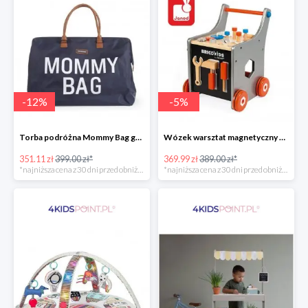
-
12
%
-
5
%
Torba podróżna Mommy Bag grant Childhome
Wózek warsztat magnetyczny z narzędziami Brico ‘Kids kolekcja 2018, Janod
351.11 zł
399.00 zł*
369.99 zł
389.00 zł*
*najniższa cena z 30 dni przed obniżką
*najniższa cena z 30 dni przed obniżką