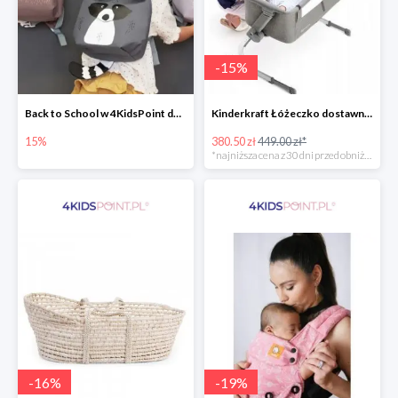
-
15
%
Back to School w 4KidsPoint do -15%
Kinderkraft Łóżeczko dostawne aluminiowe Uno 2w1
15%
380.50 zł
449.00 zł*
*najniższa cena z 30 dni przed obniżką
-
16
%
-
19
%