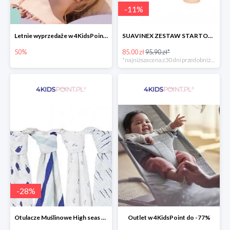
-
11
%
Letnie wyprzedaże w 4KidsPoint do -50%
SUAVINEX ZESTAW STARTOWY BUTELKA ZERO ZERO 180 ML
50%
85.00 zł
95.90 zł*
*najniższa cena z 30 dni przed obniżką
-
28
%
Otulacze Muślinowe High seas 4 szt.
Outlet w 4KidsPoint do -77%