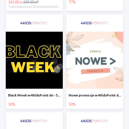
165.00 zł
229.00 zł*
77%
*najniższa cena z 30 dni przed obniżką
Black Week w 4KidsPoint do -50%
Nowe promocje w 4KidsPoint do -50%
50%
50%