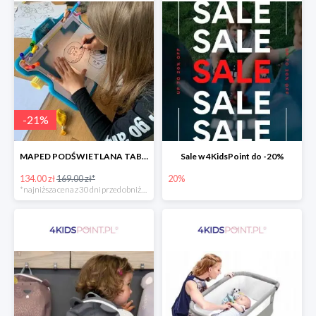
-
21
%
MAPED PODŚWIETLANA TABLICA DO RYSOWANIA LUMI BOARD CREATIV -21%
Sale w 4KidsPoint do -20%
134.00 zł
169.00 zł*
20%
*najniższa cena z 30 dni przed obniżką