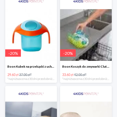
-
20
%
-
20
%
Boon Kubek na przekąski z uchwytami -20%
Boon Koszyk do zmywarki Clutch -20%
29.60 zł
37.00 zł*
33.60 zł
42.00 zł*
*najniższa cena z 30 dni przed obniżką
*najniższa cena z 30 dni przed obniżką