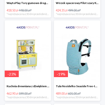
WaytoPlay Tory gumowe droga do układnia dla dzieci 40 elem.
Wózek spacerowy Pilot szary Kinderkraft
418.50 zł
448.00 zł*
424.35 zł
499.00 zł*
*najniższa cena z 30 dni przed obniżką
*najniższa cena z 30 dni przed obniżką
-
23
%
-
19
%
Kuchnia drewniana z dźwiękiem i z 7 akcesoriami Happy Day Janod
Tula Nosidełko Seaside Free-to-Grow
462.90 zł
599.00 zł*
489.00 zł
605.00 zł*
*najniższa cena z 30 dni przed obniżką
*najniższa cena z 30 dni przed obniżką