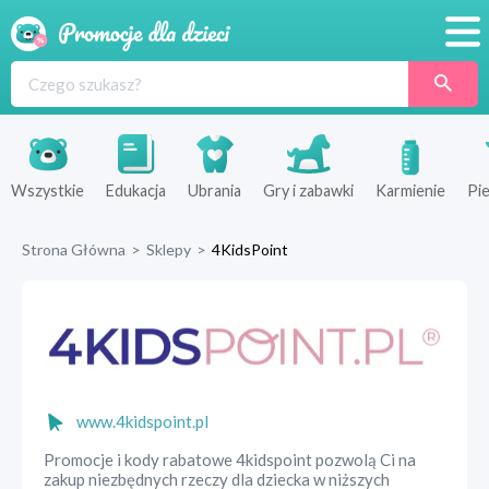
Promocje
Produkty
Sklepy
Wszystkie
Edukacja
Ubrania
Gry i zabawki
Karmienie
Pie
Blog
Strona Główna
>
Sklepy
>
4KidsPoint
Wyprawka
www.4kidspoint.pl
Promocje i kody rabatowe 4kidspoint pozwolą Ci na
zakup niezbędnych rzeczy dla dziecka w niższych