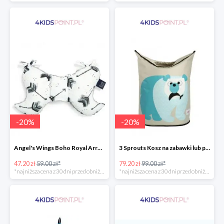
-
20
%
-
20
%
Angel's Wings Boho Royal Arrows Grey La Millou -20%
3 Sprouts Kosz na zabawki lub pranie Miś Polarny -20%
47.20 zł
59.00 zł*
79.20 zł
99.00 zł*
*najniższa cena z 30 dni przed obniżką
*najniższa cena z 30 dni przed obniżką