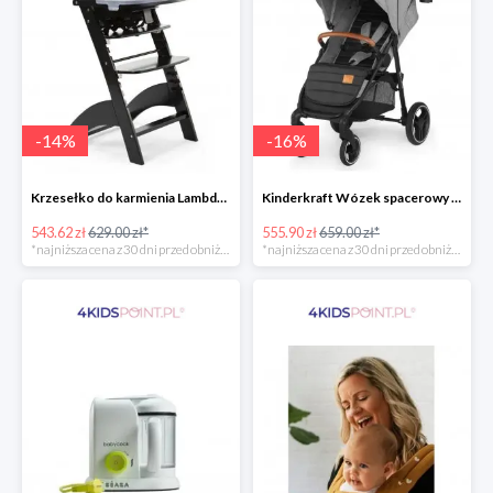
-
14
%
-
16
%
Krzesełko do karmienia Lambda 3 Black Childhome
Kinderkraft Wózek spacerowy Grande LX
543.62 zł
629.00 zł*
555.90 zł
659.00 zł*
*najniższa cena z 30 dni przed obniżką
*najniższa cena z 30 dni przed obniżką