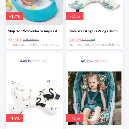
-
17
%
-
15
%
Skip Hop Wanienka rosnąca z dzieckiem Wielorybek
Poduszka Angel's Wings Bamboo Yoga candy sloths La Millou -15%
173.50 zł
210.00 zł*
58.65 zł
69.00 zł*
*najniższa cena z 30 dni przed obniżką
*najniższa cena z 30 dni przed obniżką
-
15
%
-
15
%