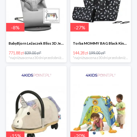
-
8
%
-
27
%
BabyBjorn Leżaczek Bliss 3D Jersey
Torba MOMMY BAG Black Kinderkraft
771.88 zł
839.00 zł*
144.28 zł
199.00 zł*
*najniższa cena z 30 dni przed obniżką
*najniższa cena z 30 dni przed obniżką
-
15
%
-
20
%