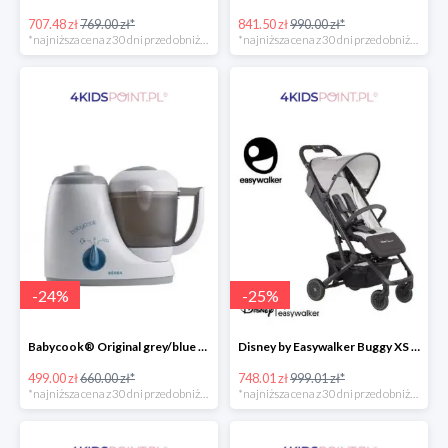
707.48 zł
769.00 zł*
841.50 zł
990.00 zł*
*najniższa cena z 30 dni przed obniżką
*najniższa cena z 30 dni przed obniżką
-
24
%
-
25
%
Babycook® Original grey/blue Beaba
Disney by Easywalker Buggy XS Wózek spacerowy z osłonką przeciwdeszczową Mickey Shield
499.00 zł
660.00 zł*
748.01 zł
999.01 zł*
*najniższa cena z 30 dni przed obniżką
*najniższa cena z 30 dni przed obniżką