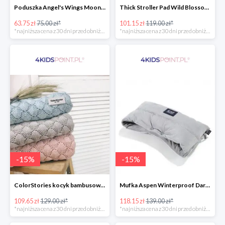
Poduszka Angel's Wings Moonlight Swan Powder Pink La Millou -15%
Thick Stroller Pad Wild Blossom Powder Pink Velvet Collection La Millou -15%
63.75 zł
75.00 zł*
101.15 zł
119.00 zł*
*najniższa cena z 30 dni przed obniżką
*najniższa cena z 30 dni przed obniżką
-
15
%
-
15
%
ColorStories kocyk bambusowy soft bamboo jasny szary -15%
Mufka Aspen Winterproof Dark Grey La Millou -15%
109.65 zł
129.00 zł*
118.15 zł
139.00 zł*
*najniższa cena z 30 dni przed obniżką
*najniższa cena z 30 dni przed obniżką