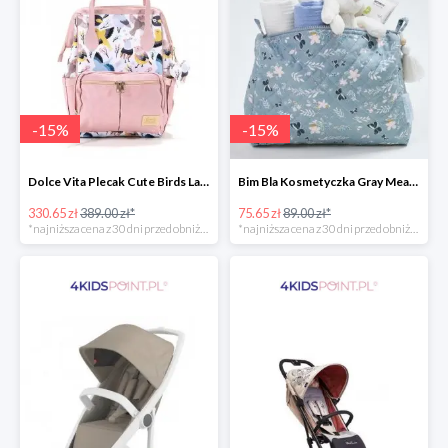
-
15
%
-
15
%
Dolce Vita Plecak Cute Birds La Millou -15%
Bim Bla Kosmetyczka Gray Meadow -15%
330.65 zł
389.00 zł*
75.65 zł
89.00 zł*
*najniższa cena z 30 dni przed obniżką
*najniższa cena z 30 dni przed obniżką