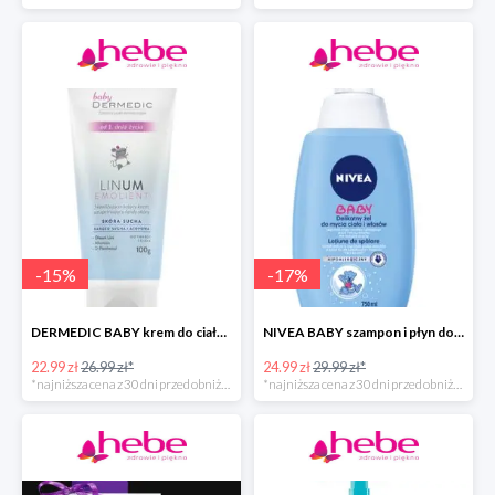
-
15
%
-
17
%
DERMEDIC BABY krem do ciała dla dzieci
NIVEA BABY szampon i płyn do kąpieli dla dziecka
22.99 zł
26.99 zł*
24.99 zł
29.99 zł*
*najniższa cena z 30 dni przed obniżką
*najniższa cena z 30 dni przed obniżką