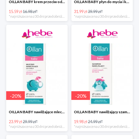
OILLAN BABY krem przeciw odparzeniom, 40 ml
OILLAN BABY płyn do mycia i kąpieli dla dzieci od pierwszych dni życia, 400 ml
15.59 zł
16.98 zł*
31.99 zł
39.99 zł*
*najniższa cena z 30 dni przed obniżką
*najniższa cena z 30 dni przed obniżką
-
20
%
-
20
%
OILLAN BABY nawilżające mleczko do ciała, 200 ml
OILLAN BABY nawilżający szampon do włosów, 200 ml
23.99 zł
29.99 zł*
19.98 zł
24.99 zł*
*najniższa cena z 30 dni przed obniżką
*najniższa cena z 30 dni przed obniżką