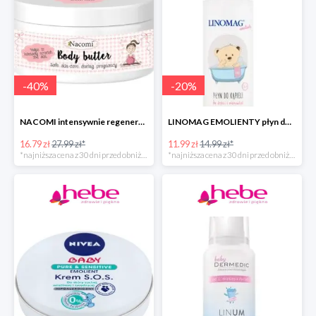
-
40
%
-
20
%
NACOMI intensywnie regenerujące masło do ciała dla kobiet w ciąży
LINOMAG EMOLIENTY płyn do kąpieli dla dzieci i niemowląt
16.79 zł
27.99 zł*
11.99 zł
14.99 zł*
*najniższa cena z 30 dni przed obniżką
*najniższa cena z 30 dni przed obniżką