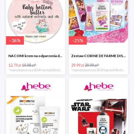
-
36
%
-
25
%
NACOMI krem na odparzenia dla dzieci
Zestaw CORINE DE FARME DISNEY PRINCESS
12.79 zł
19.98 zł*
29.99 zł
39.99 zł*
*najniższa cena z 30 dni przed obniżką
*najniższa cena z 30 dni przed obniżką