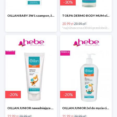
-
30
%
OILLAN BABY 3W1 szampon, żel do kąpieli i pod prysznic
TOŁPA DERMO BODY MUM olejek do ciała przeciw rozstępom
20.99 zł
29.99 zł*
*najniższa cena z 30 dni przed obniżką
-
20
%
-
20
%
OILLAN JUNIOR nawadniająca emulsja do ciała
OILLAN JUNIOR żel do mycia ciała i włosów
23.99 zł
29.99 zł*
31.99 zł
39.99 zł*