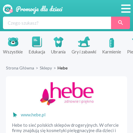
Promocje
Produkty
Sklepy
Wszystkie
Edukacja
Ubrania
Gry i zabawki
Karmienie
Pie
Blog
Strona Główna
>
Sklepy
>
Hebe
Wyprawka
www.hebe.pl
Hebe to sieć polskich sklepów drogeryjnych. W ofercie
firmy znajdują się kosmetyki pielęgnacyjne dla dzieci i