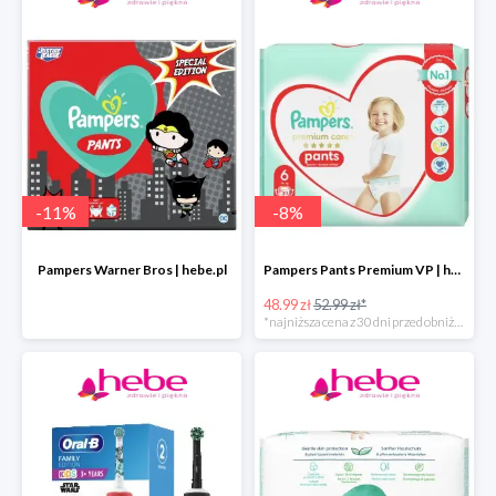
-
11
%
-
8
%
Pampers Warner Bros | hebe.pl
Pampers Pants Premium VP | hebe.pl
48.99 zł
52.99 zł*
*najniższa cena z 30 dni przed obniżką