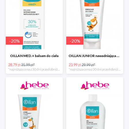
-
20
%
-
20
%
OILLAN MED.+ balsam do ciała
OILLAN JUNIOR nawadniająca emulsja do ciała, 200 ml
28.79 zł
35.99 zł*
23.99 zł
29.99 zł*
*najniższa cena z 30 dni przed obniżką
*najniższa cena z 30 dni przed obniżką