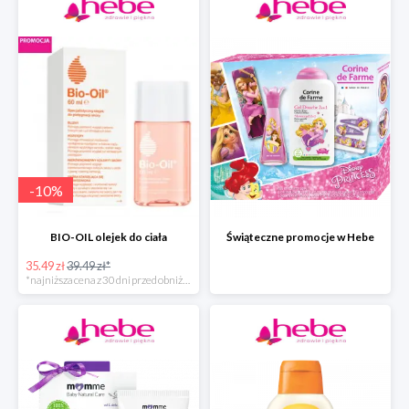
-
10
%
BIO-OIL olejek do ciała
Świąteczne promocje w Hebe
35.49 zł
39.49 zł*
*najniższa cena z 30 dni przed obniżką