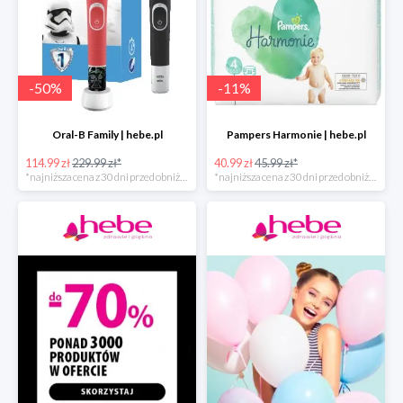
-
50
%
-
11
%
Oral-B Family | hebe.pl
Pampers Harmonie | hebe.pl
114.99 zł
229.99 zł*
40.99 zł
45.99 zł*
*najniższa cena z 30 dni przed obniżką
*najniższa cena z 30 dni przed obniżką