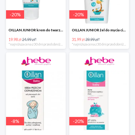
-
20
%
-
20
%
OILLAN JUNIOR krem do twarzy i ciała, 75 ml
OILLAN JUNIOR żel do mycia ciała i włosów, 400 ml
19.98 zł
24.99 zł*
31.99 zł
39.99 zł*
*najniższa cena z 30 dni przed obniżką
*najniższa cena z 30 dni przed obniżką
-
8
%
-
20
%