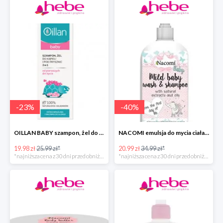
-
23
%
-
40
%
OILLAN BABY szampon, żel do kąpieli i pod prysznic, 200 ml
NACOMI emulsja do mycia ciała dla dzieci
19.98 zł
25.99 zł*
20.99 zł
34.99 zł*
*najniższa cena z 30 dni przed obniżką
*najniższa cena z 30 dni przed obniżką