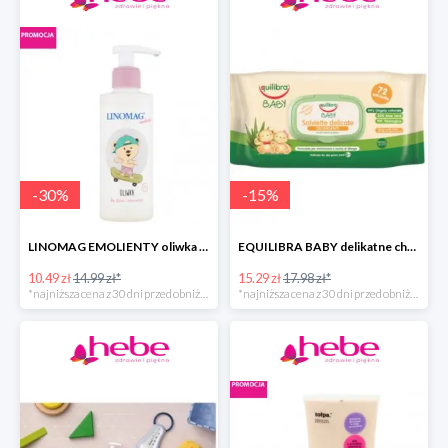
-
30
%
-
15
%
LINOMAG EMOLIENTY oliwka do ciała dla dzieci i niemowląt
EQUILIBRA BABY delikatne chusteczki oczyszczające
10.49 zł
14.99 zł*
15.29 zł
17.98 zł*
*najniższa cena z 30 dni przed obniżką
*najniższa cena z 30 dni przed obniżką