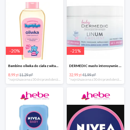
-
20
%
-
21
%
Bambino oliwka do ciała z witaminą F
DERMEDIC masło intensywnie natłuszczające do twarzy i ciała
8.99 zł
11.29 zł*
32.99 zł
41.99 zł*
*najniższa cena z 30 dni przed obniżką
*najniższa cena z 30 dni przed obniżką