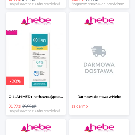
*najniższa cena z 30 dni przed obniżką
*najniższa cena z 30 dni przed obniżką
-
20
%
OILLAN MED+ natłuszczająca emulsja do kąpieli, 500 ml
Darmowa dostawa w Hebe
31.99 zł
39.99 zł*
za darmo
*najniższa cena z 30 dni przed obniżką