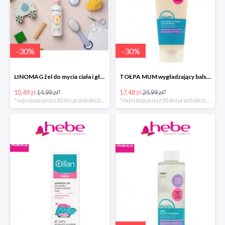
-
30
%
-
30
%
LINOMAG żel do mycia ciała i głowy dla dzieci i niemowląt
TOŁPA MUM wygładzający balsam antycellulitowy do ciała
10.49 zł
14.99 zł*
17.48 zł
24.99 zł*
*najniższa cena z 30 dni przed obniżką
*najniższa cena z 30 dni przed obniżką