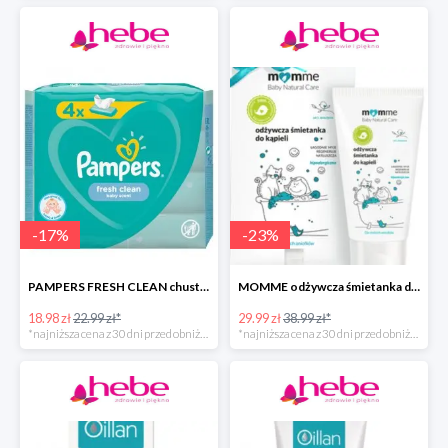
-
17
%
-
23
%
PAMPERS FRESH CLEAN chusteczki nawilżane
MOMME odżywcza śmietanka do kąpieli
18.98 zł
22.99 zł*
29.99 zł
38.99 zł*
*najniższa cena z 30 dni przed obniżką
*najniższa cena z 30 dni przed obniżką