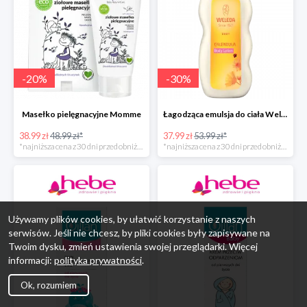
-
20
%
-
30
%
Masełko pielęgnacyjne Momme
Łagodząca emulsja do ciała Weleda
38.99 zł
48.99 zł*
37.99 zł
53.99 zł*
*najniższa cena z 30 dni przed obniżką
*najniższa cena z 30 dni przed obniżką
Używamy plików cookies, by ułatwić korzystanie z naszych
serwisów. Jeśli nie chcesz, by pliki cookies były zapisywane na
Twoim dysku, zmień ustawienia swojej przeglądarki. Więcej
informacji:
polityka prywatności
.
Ok, rozumiem