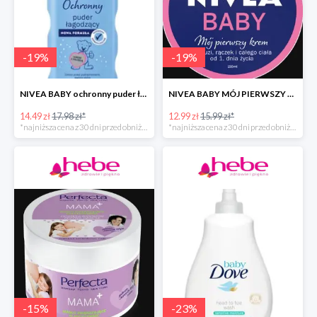
-
19
%
-
19
%
NIVEA BABY ochronny puder łagodzący dla dzieci
NIVEA BABY MÓJ PIERWSZY KREM
14.49 zł
17.98 zł*
12.99 zł
15.99 zł*
*najniższa cena z 30 dni przed obniżką
*najniższa cena z 30 dni przed obniżką
-
15
%
-
23
%