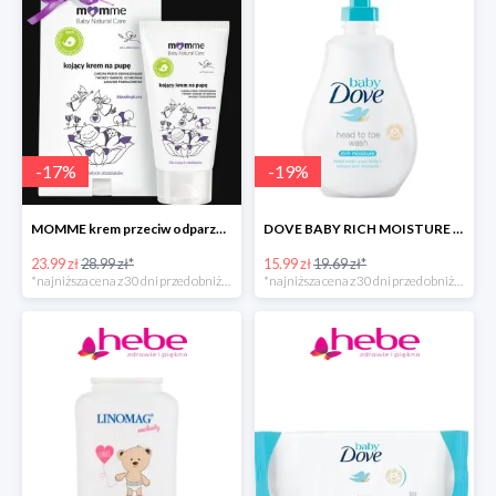
-
17
%
-
19
%
MOMME krem przeciw odparzeniom
DOVE BABY RICH MOISTURE emulsja do mycia ciała i włosów -40%
23.99 zł
28.99 zł*
15.99 zł
19.69 zł*
*najniższa cena z 30 dni przed obniżką
*najniższa cena z 30 dni przed obniżką