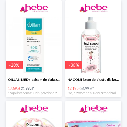
-
20
%
-
36
%
OILLAN MED+ balsam do ciała z kompleksem natłuszczającym
NACOMI krem do biustu dla kobiet w ciąży
17.59 zł
21.99 zł*
17.19 zł
26.99 zł*
*najniższa cena z 30 dni przed obniżką
*najniższa cena z 30 dni przed obniżką