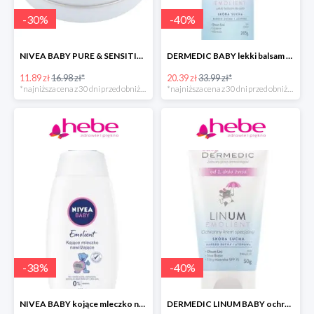
-
30
%
-
40
%
NIVEA BABY PURE & SENSITIVE krem dla dzieci
DERMEDIC BABY lekki balsam do ciała
11.89 zł
16.98 zł*
20.39 zł
33.99 zł*
*najniższa cena z 30 dni przed obniżką
*najniższa cena z 30 dni przed obniżką
-
38
%
-
40
%
NIVEA BABY kojące mleczko nawilżające do ciała dla dzieci
DERMEDIC LINUM BABY ochronny krem specjalny