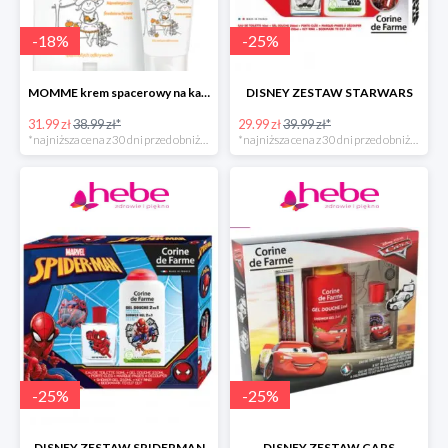
-
18
%
-
25
%
MOMME krem spacerowy na każdą pogodę do ciała
DISNEY ZESTAW STARWARS
31.99 zł
38.99 zł*
29.99 zł
39.99 zł*
*najniższa cena z 30 dni przed obniżką
*najniższa cena z 30 dni przed obniżką
-
25
%
-
25
%
DISNEY ZESTAW SPIDERMAN
DISNEY ZESTAW CARS