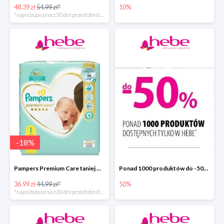
48.39 zł
54.99 zł*
10%
*najniższa cena z 30 dni przed obniżką
-
18
%
Pampers Premium Care taniej w hebe.pl
Ponad 1000 produktów do -50% taniej
36.99 zł
44.99 zł*
50%
*najniższa cena z 30 dni przed obniżką