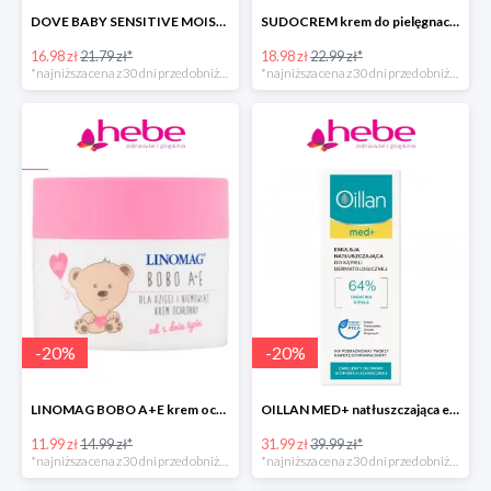
DOVE BABY SENSITIVE MOISTURE emulsja do mycia ciała i włosów -40%
SUDOCREM krem do pielęgnacji delikatnej skóry dziecka
16.98 zł
21.79 zł*
18.98 zł
22.99 zł*
*najniższa cena z 30 dni przed obniżką
*najniższa cena z 30 dni przed obniżką
-
20
%
-
20
%
LINOMAG BOBO A+E krem ochronny dla dzieci i niemowląt od 1. dnia życia
OILLAN MED+ natłuszczająca emulsja do kąpieli
11.99 zł
14.99 zł*
31.99 zł
39.99 zł*
*najniższa cena z 30 dni przed obniżką
*najniższa cena z 30 dni przed obniżką