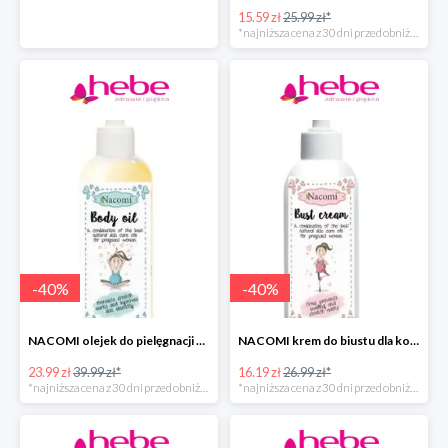
15.59 zł
25.99 zł*
*najniższa cena z 30 dni przed obniżką
-
40
%
-
40
%
NACOMI olejek do pielęgnacji skóry kobiet w ciąży
NACOMI krem do biustu dla kobiet w ciąży w super cenie
23.99 zł
39.99 zł*
16.19 zł
26.99 zł*
*najniższa cena z 30 dni przed obniżką
*najniższa cena z 30 dni przed obniżką