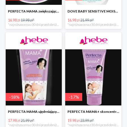
PERFECTA MAMA zwiększające elastyczność skóry masło do ciała
DOVE BABY SENSITIVE MOISTURE emulsja do mycia ciała i włosów
16.98 zł
19.98 zł*
16.98 zł
21.99 zł*
*najniższa cena z 30 dni przed obniżką
*najniższa cena z 30 dni przed obniżką
-
18
%
-
17
%
PERFECTA MAMA ujędrniający balsam do ciała
PERFECTA MAMA+ skoncentrowane serum przeciw rozstępom
17.98 zł
21.99 zł*
19.98 zł
23.99 zł*
*najniższa cena z 30 dni przed obniżką
*najniższa cena z 30 dni przed obniżką