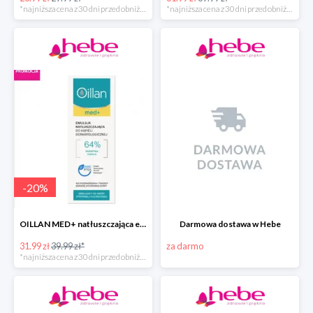
*najniższa cena z 30 dni przed obniżką
*najniższa cena z 30 dni przed obniżką
-
20
%
OILLAN MED+ natłuszczająca emulsja do kąpieli, 500 ml
Darmowa dostawa w Hebe
31.99 zł
39.99 zł*
za darmo
*najniższa cena z 30 dni przed obniżką