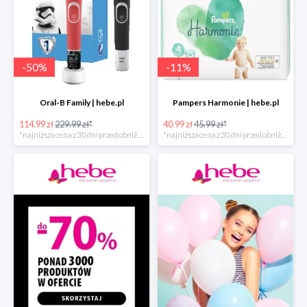
-
50
%
-
11
%
Oral-B Family | hebe.pl
Pampers Harmonie | hebe.pl
114.99 zł
229.99 zł*
40.99 zł
45.99 zł*
*najniższa cena z 30 dni przed obniżką
*najniższa cena z 30 dni przed obniżką