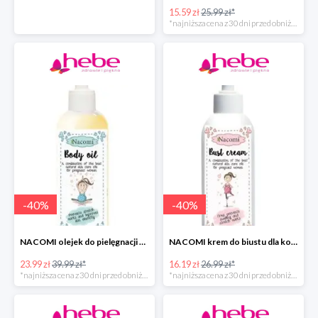
15.59 zł
25.99 zł*
*najniższa cena z 30 dni przed obniżką
-
40
%
-
40
%
NACOMI olejek do pielęgnacji skóry kobiet w ciąży
NACOMI krem do biustu dla kobiet w ciąży w super cenie
23.99 zł
39.99 zł*
16.19 zł
26.99 zł*
*najniższa cena z 30 dni przed obniżką
*najniższa cena z 30 dni przed obniżką