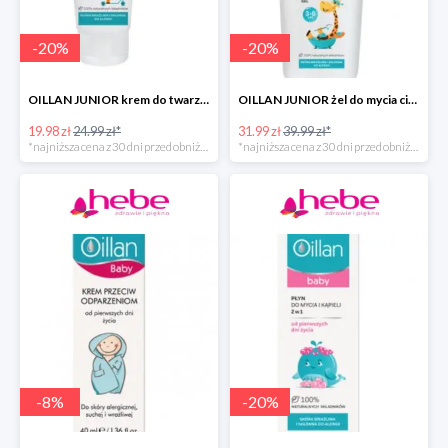
-
20
%
-
20
%
OILLAN JUNIOR krem do twarzy i ciała, 75 ml
OILLAN JUNIOR żel do mycia ciała i włosów, 400 ml
19.98 zł
24.99 zł*
31.99 zł
39.99 zł*
*najniższa cena z 30 dni przed obniżką
*najniższa cena z 30 dni przed obniżką
-
8
%
-
20
%