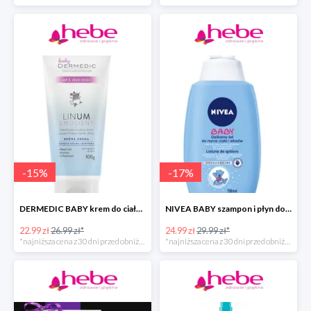
-
15
%
-
17
%
DERMEDIC BABY krem do ciała dla dzieci
NIVEA BABY szampon i płyn do kąpieli dla dziecka
22.99 zł
26.99 zł*
24.99 zł
29.99 zł*
*najniższa cena z 30 dni przed obniżką
*najniższa cena z 30 dni przed obniżką