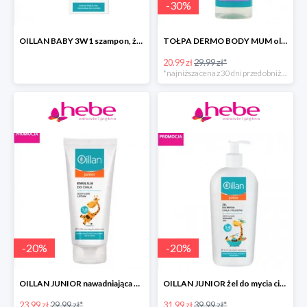
-
30
%
OILLAN BABY 3W1 szampon, żel do kąpieli i pod prysznic
TOŁPA DERMO BODY MUM olejek do ciała przeciw rozstępom
20.99 zł
29.99 zł*
*najniższa cena z 30 dni przed obniżką
-
20
%
-
20
%
OILLAN JUNIOR nawadniająca emulsja do ciała
OILLAN JUNIOR żel do mycia ciała i włosów
23.99 zł
29.99 zł*
31.99 zł
39.99 zł*