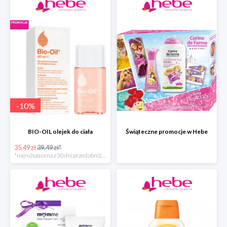
-
10
%
BIO-OIL olejek do ciała
Świąteczne promocje w Hebe
35.49 zł
39.49 zł*
*najniższa cena z 30 dni przed obniżką