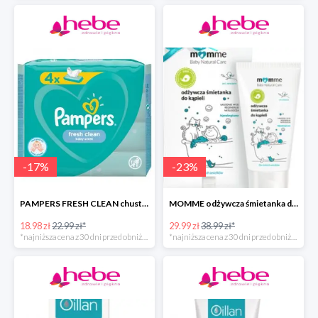
-
17
%
-
23
%
PAMPERS FRESH CLEAN chusteczki nawilżane
MOMME odżywcza śmietanka do kąpieli
18.98 zł
22.99 zł*
29.99 zł
38.99 zł*
*najniższa cena z 30 dni przed obniżką
*najniższa cena z 30 dni przed obniżką