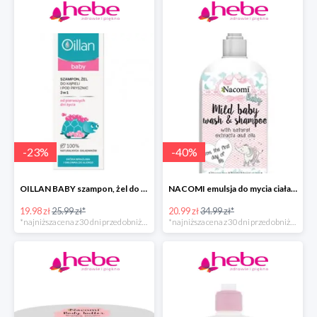
-
23
%
-
40
%
OILLAN BABY szampon, żel do kąpieli i pod prysznic, 200 ml
NACOMI emulsja do mycia ciała dla dzieci
19.98 zł
25.99 zł*
20.99 zł
34.99 zł*
*najniższa cena z 30 dni przed obniżką
*najniższa cena z 30 dni przed obniżką