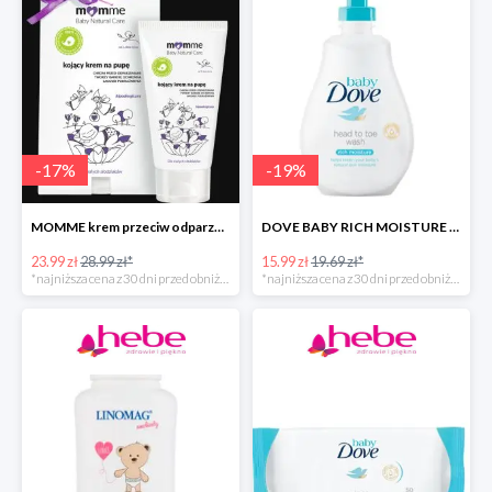
-
17
%
-
19
%
MOMME krem przeciw odparzeniom
DOVE BABY RICH MOISTURE emulsja do mycia ciała i włosów -40%
23.99 zł
28.99 zł*
15.99 zł
19.69 zł*
*najniższa cena z 30 dni przed obniżką
*najniższa cena z 30 dni przed obniżką