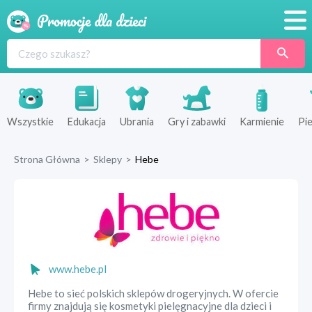
Promocje
Produkty
Sklepy
Wszystkie
Edukacja
Ubrania
Gry i zabawki
Karmienie
Pie
Blog
Strona Główna
>
Sklepy
>
Hebe
Wyprawka
www.hebe.pl
Hebe to sieć polskich sklepów drogeryjnych. W ofercie
firmy znajdują się kosmetyki pielęgnacyjne dla dzieci i