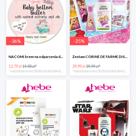
-
36
%
-
25
%
NACOMI krem na odparzenia dla dzieci
Zestaw CORINE DE FARME DISNEY PRINCESS
12.79 zł
19.98 zł*
29.99 zł
39.99 zł*
*najniższa cena z 30 dni przed obniżką
*najniższa cena z 30 dni przed obniżką