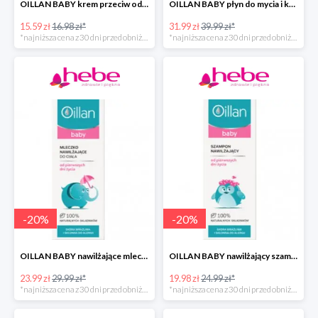
OILLAN BABY krem przeciw odparzeniom, 40 ml
OILLAN BABY płyn do mycia i kąpieli dla dzieci od pierwszych dni życia, 400 ml
15.59 zł
16.98 zł*
31.99 zł
39.99 zł*
*najniższa cena z 30 dni przed obniżką
*najniższa cena z 30 dni przed obniżką
-
20
%
-
20
%
OILLAN BABY nawilżające mleczko do ciała, 200 ml
OILLAN BABY nawilżający szampon do włosów, 200 ml
23.99 zł
29.99 zł*
19.98 zł
24.99 zł*
*najniższa cena z 30 dni przed obniżką
*najniższa cena z 30 dni przed obniżką