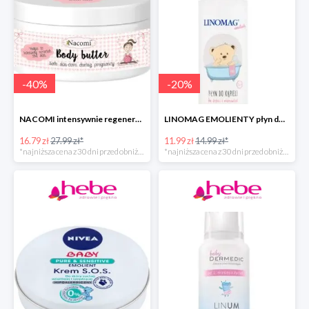
-
40
%
-
20
%
NACOMI intensywnie regenerujące masło do ciała dla kobiet w ciąży
LINOMAG EMOLIENTY płyn do kąpieli dla dzieci i niemowląt
16.79 zł
27.99 zł*
11.99 zł
14.99 zł*
*najniższa cena z 30 dni przed obniżką
*najniższa cena z 30 dni przed obniżką