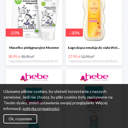
-
20
%
-
30
%
Masełko pielęgnacyjne Momme
Łagodząca emulsja do ciała Weleda
38.99 zł
48.99 zł*
37.99 zł
53.99 zł*
*najniższa cena z 30 dni przed obniżką
*najniższa cena z 30 dni przed obniżką
Używamy plików cookies, by ułatwić korzystanie z naszych
serwisów. Jeśli nie chcesz, by pliki cookies były zapisywane na
Twoim dysku, zmień ustawienia swojej przeglądarki. Więcej
informacji:
polityka prywatności
.
Ok, rozumiem