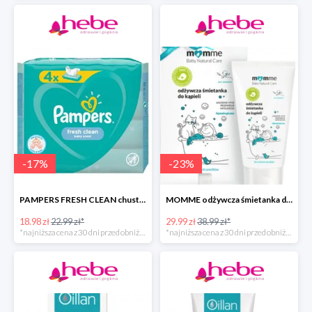
-
17
%
-
23
%
PAMPERS FRESH CLEAN chusteczki nawilżane
MOMME odżywcza śmietanka do kąpieli
18.98 zł
22.99 zł*
29.99 zł
38.99 zł*
*najniższa cena z 30 dni przed obniżką
*najniższa cena z 30 dni przed obniżką