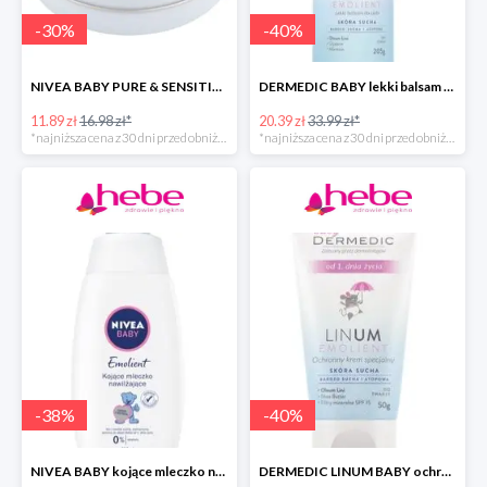
-
30
%
-
40
%
NIVEA BABY PURE & SENSITIVE krem dla dzieci
DERMEDIC BABY lekki balsam do ciała
11.89 zł
16.98 zł*
20.39 zł
33.99 zł*
*najniższa cena z 30 dni przed obniżką
*najniższa cena z 30 dni przed obniżką
-
38
%
-
40
%
NIVEA BABY kojące mleczko nawilżające do ciała dla dzieci
DERMEDIC LINUM BABY ochronny krem specjalny