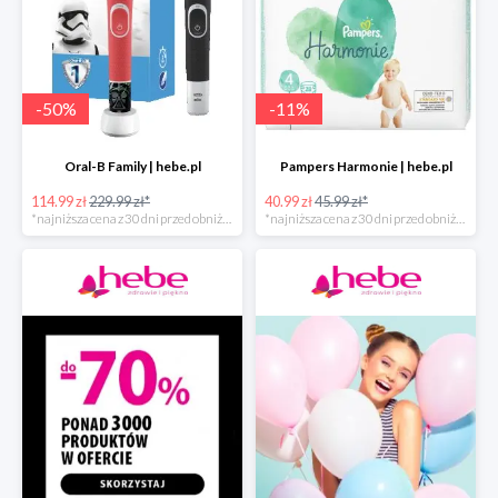
-
50
%
-
11
%
Oral-B Family | hebe.pl
Pampers Harmonie | hebe.pl
114.99 zł
229.99 zł*
40.99 zł
45.99 zł*
*najniższa cena z 30 dni przed obniżką
*najniższa cena z 30 dni przed obniżką