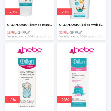
-
20
%
-
20
%
OILLAN JUNIOR krem do twarzy i ciała, 75 ml
OILLAN JUNIOR żel do mycia ciała i włosów, 400 ml
19.98 zł
24.99 zł*
31.99 zł
39.99 zł*
*najniższa cena z 30 dni przed obniżką
*najniższa cena z 30 dni przed obniżką
-
8
%
-
20
%