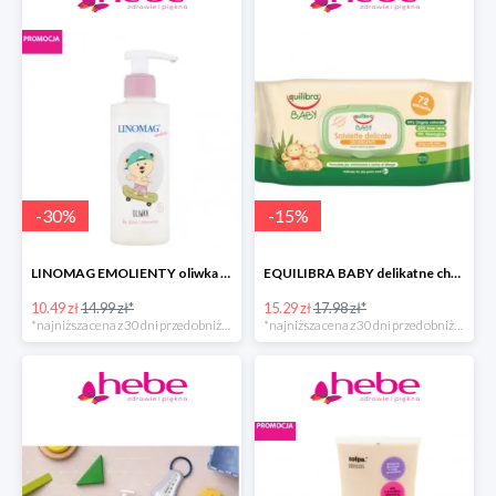
-
30
%
-
15
%
LINOMAG EMOLIENTY oliwka do ciała dla dzieci i niemowląt
EQUILIBRA BABY delikatne chusteczki oczyszczające
10.49 zł
14.99 zł*
15.29 zł
17.98 zł*
*najniższa cena z 30 dni przed obniżką
*najniższa cena z 30 dni przed obniżką