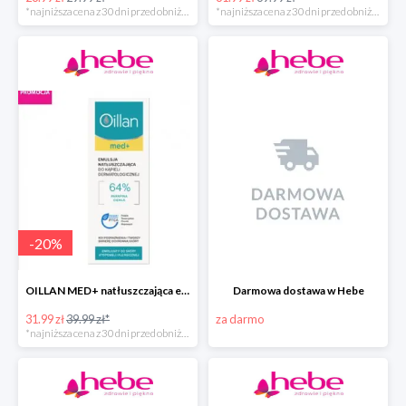
*najniższa cena z 30 dni przed obniżką
*najniższa cena z 30 dni przed obniżką
-
20
%
OILLAN MED+ natłuszczająca emulsja do kąpieli, 500 ml
Darmowa dostawa w Hebe
31.99 zł
39.99 zł*
za darmo
*najniższa cena z 30 dni przed obniżką