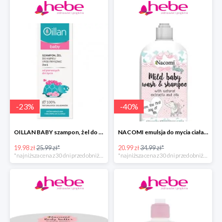
-
23
%
-
40
%
OILLAN BABY szampon, żel do kąpieli i pod prysznic, 200 ml
NACOMI emulsja do mycia ciała dla dzieci
19.98 zł
25.99 zł*
20.99 zł
34.99 zł*
*najniższa cena z 30 dni przed obniżką
*najniższa cena z 30 dni przed obniżką