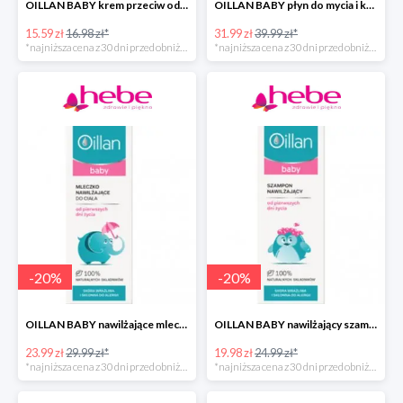
OILLAN BABY krem przeciw odparzeniom, 40 ml
OILLAN BABY płyn do mycia i kąpieli dla dzieci od pierwszych dni życia, 400 ml
15.59 zł
16.98 zł*
31.99 zł
39.99 zł*
*najniższa cena z 30 dni przed obniżką
*najniższa cena z 30 dni przed obniżką
-
20
%
-
20
%
OILLAN BABY nawilżające mleczko do ciała, 200 ml
OILLAN BABY nawilżający szampon do włosów, 200 ml
23.99 zł
29.99 zł*
19.98 zł
24.99 zł*
*najniższa cena z 30 dni przed obniżką
*najniższa cena z 30 dni przed obniżką