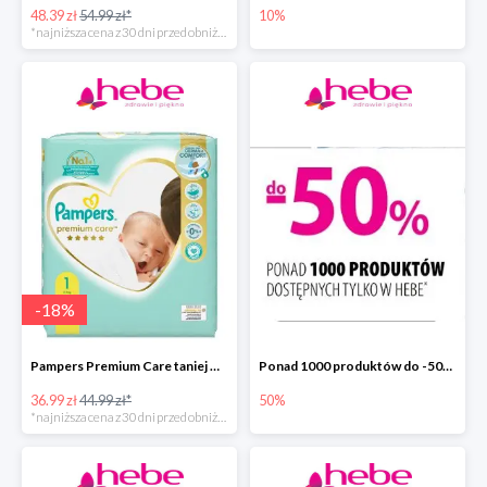
48.39 zł
54.99 zł*
10%
*najniższa cena z 30 dni przed obniżką
-
18
%
Pampers Premium Care taniej w hebe.pl
Ponad 1000 produktów do -50% taniej
36.99 zł
44.99 zł*
50%
*najniższa cena z 30 dni przed obniżką