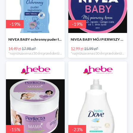
-
19
%
-
19
%
NIVEA BABY ochronny puder łagodzący dla dzieci
NIVEA BABY MÓJ PIERWSZY KREM
14.49 zł
17.98 zł*
12.99 zł
15.99 zł*
*najniższa cena z 30 dni przed obniżką
*najniższa cena z 30 dni przed obniżką
-
15
%
-
23
%