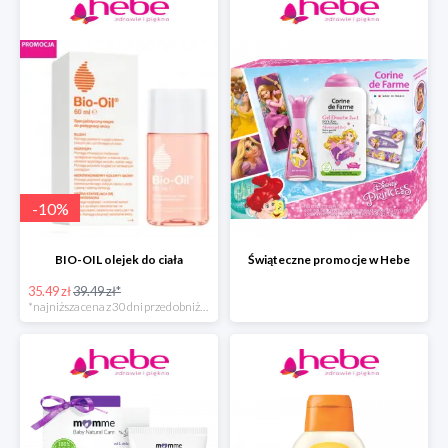
-
10
%
BIO-OIL olejek do ciała
Świąteczne promocje w Hebe
35.49 zł
39.49 zł*
*najniższa cena z 30 dni przed obniżką