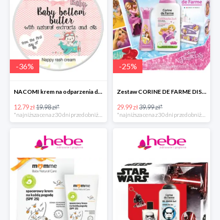
-
36
%
-
25
%
NACOMI krem na odparzenia dla dzieci
Zestaw CORINE DE FARME DISNEY PRINCESS
12.79 zł
19.98 zł*
29.99 zł
39.99 zł*
*najniższa cena z 30 dni przed obniżką
*najniższa cena z 30 dni przed obniżką