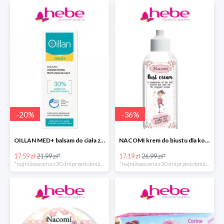
-
20
%
-
36
%
OILLAN MED+ balsam do ciała z kompleksem natłuszczającym
NACOMI krem do biustu dla kobiet w ciąży
17.59 zł
21.99 zł*
17.19 zł
26.99 zł*
*najniższa cena z 30 dni przed obniżką
*najniższa cena z 30 dni przed obniżką