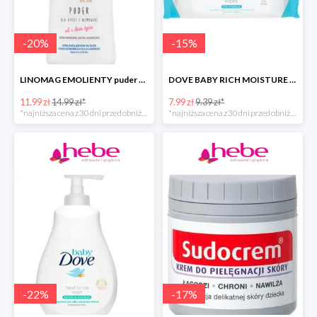
-
20
%
-
15
%
LINOMAG EMOLIENTY puder dla dzieci i niemowląt od 1. dnia życia -40%
DOVE BABY RICH MOISTURE chusteczki pielęgnacyjne -40%
11.99 zł
14.99 zł*
7.99 zł
9.39 zł*
*najniższa cena z 30 dni przed obniżką
*najniższa cena z 30 dni przed obniżką
-
22
%
-
17
%