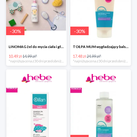
-
30
%
-
30
%
LINOMAG żel do mycia ciała i głowy dla dzieci i niemowląt
TOŁPA MUM wygładzający balsam antycellulitowy do ciała
10.49 zł
14.99 zł*
17.48 zł
24.99 zł*
*najniższa cena z 30 dni przed obniżką
*najniższa cena z 30 dni przed obniżką