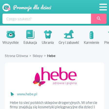
Promocje
Produkty
Sklepy
Wszystkie
Edukacja
Ubrania
Gry i zabawki
Karmienie
Pie
Blog
Strona Główna
>
Sklepy
>
Hebe
Wyprawka
www.hebe.pl
Hebe to sieć polskich sklepów drogeryjnych. W ofercie
firmy znajdują się kosmetyki pielęgnacyjne dla dzieci i