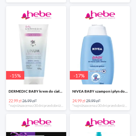
-
15
%
-
17
%
DERMEDIC BABY krem do ciała dla dzieci
NIVEA BABY szampon i płyn do kąpieli dla dziecka
22.99 zł
26.99 zł*
24.99 zł
29.99 zł*
*najniższa cena z 30 dni przed obniżką
*najniższa cena z 30 dni przed obniżką