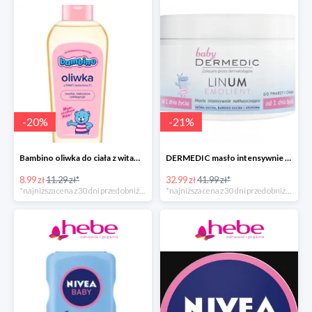
-
20
%
-
21
%
Bambino oliwka do ciała z witaminą F
DERMEDIC masło intensywnie natłuszczające do twarzy i ciała
8.99 zł
11.29 zł*
32.99 zł
41.99 zł*
*najniższa cena z 30 dni przed obniżką
*najniższa cena z 30 dni przed obniżką