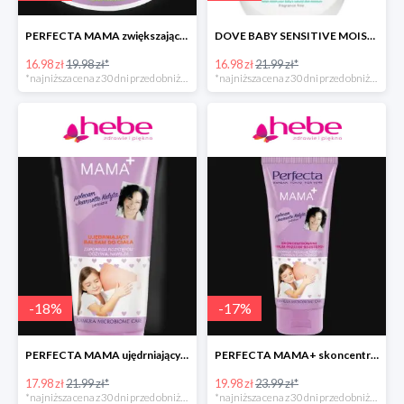
PERFECTA MAMA zwiększające elastyczność skóry masło do ciała
DOVE BABY SENSITIVE MOISTURE emulsja do mycia ciała i włosów
16.98 zł
19.98 zł*
16.98 zł
21.99 zł*
*najniższa cena z 30 dni przed obniżką
*najniższa cena z 30 dni przed obniżką
-
18
%
-
17
%
PERFECTA MAMA ujędrniający balsam do ciała
PERFECTA MAMA+ skoncentrowane serum przeciw rozstępom
17.98 zł
21.99 zł*
19.98 zł
23.99 zł*
*najniższa cena z 30 dni przed obniżką
*najniższa cena z 30 dni przed obniżką