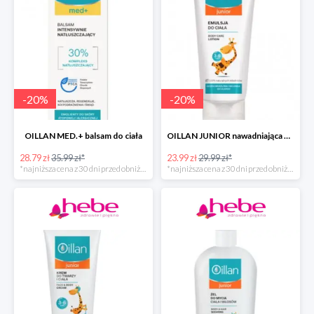
-
20
%
-
20
%
OILLAN MED.+ balsam do ciała
OILLAN JUNIOR nawadniająca emulsja do ciała, 200 ml
28.79 zł
35.99 zł*
23.99 zł
29.99 zł*
*najniższa cena z 30 dni przed obniżką
*najniższa cena z 30 dni przed obniżką