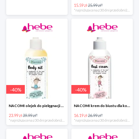
15.59 zł
25.99 zł*
*najniższa cena z 30 dni przed obniżką
-
40
%
-
40
%
NACOMI olejek do pielęgnacji skóry kobiet w ciąży
NACOMI krem do biustu dla kobiet w ciąży w super cenie
23.99 zł
39.99 zł*
16.19 zł
26.99 zł*
*najniższa cena z 30 dni przed obniżką
*najniższa cena z 30 dni przed obniżką