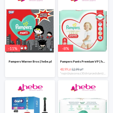
-
11
%
-
8
%
Pampers Warner Bros | hebe.pl
Pampers Pants Premium VP | hebe.pl
48.99 zł
52.99 zł*
*najniższa cena z 30 dni przed obniżką