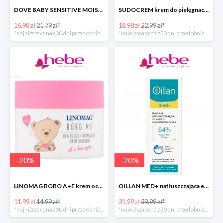
DOVE BABY SENSITIVE MOISTURE emulsja do mycia ciała i włosów -40%
SUDOCREM krem do pielęgnacji delikatnej skóry dziecka
16.98 zł
21.79 zł*
18.98 zł
22.99 zł*
*najniższa cena z 30 dni przed obniżką
*najniższa cena z 30 dni przed obniżką
-
20
%
-
20
%
LINOMAG BOBO A+E krem ochronny dla dzieci i niemowląt od 1. dnia życia
OILLAN MED+ natłuszczająca emulsja do kąpieli
11.99 zł
14.99 zł*
31.99 zł
39.99 zł*
*najniższa cena z 30 dni przed obniżką
*najniższa cena z 30 dni przed obniżką