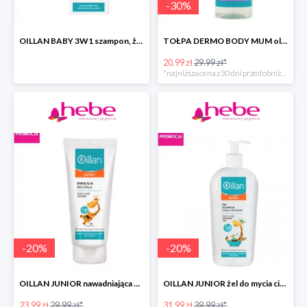
-
30
%
OILLAN BABY 3W1 szampon, żel do kąpieli i pod prysznic
TOŁPA DERMO BODY MUM olejek do ciała przeciw rozstępom
20.99 zł
29.99 zł*
*najniższa cena z 30 dni przed obniżką
-
20
%
-
20
%
OILLAN JUNIOR nawadniająca emulsja do ciała
OILLAN JUNIOR żel do mycia ciała i włosów
23.99 zł
29.99 zł*
31.99 zł
39.99 zł*