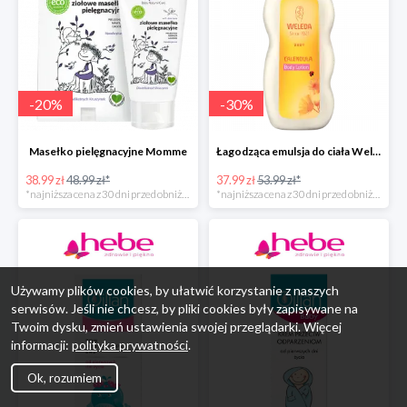
-
20
%
-
30
%
Masełko pielęgnacyjne Momme
Łagodząca emulsja do ciała Weleda
38.99 zł
48.99 zł*
37.99 zł
53.99 zł*
*najniższa cena z 30 dni przed obniżką
*najniższa cena z 30 dni przed obniżką
Używamy plików cookies, by ułatwić korzystanie z naszych
serwisów. Jeśli nie chcesz, by pliki cookies były zapisywane na
Twoim dysku, zmień ustawienia swojej przeglądarki. Więcej
informacji:
polityka prywatności
.
Ok, rozumiem