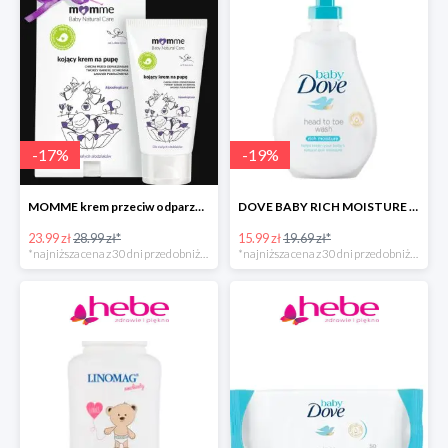
-
17
%
-
19
%
MOMME krem przeciw odparzeniom
DOVE BABY RICH MOISTURE emulsja do mycia ciała i włosów -40%
23.99 zł
28.99 zł*
15.99 zł
19.69 zł*
*najniższa cena z 30 dni przed obniżką
*najniższa cena z 30 dni przed obniżką