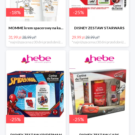
-
18
%
-
25
%
MOMME krem spacerowy na każdą pogodę do ciała
DISNEY ZESTAW STARWARS
31.99 zł
38.99 zł*
29.99 zł
39.99 zł*
*najniższa cena z 30 dni przed obniżką
*najniższa cena z 30 dni przed obniżką
-
25
%
-
25
%
DISNEY ZESTAW SPIDERMAN
DISNEY ZESTAW CARS