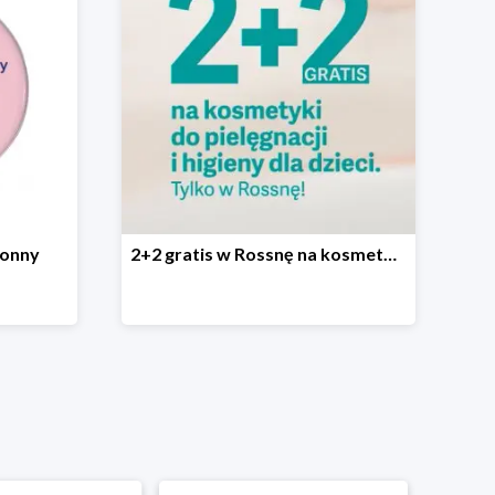
ronny
2+2 gratis w Rossnę na kosmetyki do pielęgnacji i higieny dla dzieci