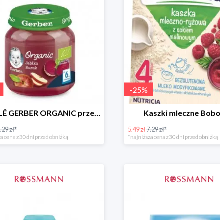
-
25
%
NESTLÉ GERBER ORGANIC przeciery i deserki owocowe
Kaszki mleczne Bobo
.29 zł*
5.49 zł
7.29 zł*
a cena z 30 dni przed obniżką
*najniższa cena z 30 dni przed obniżką