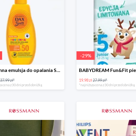
-
29
%
Rodzinna emulsja do opalania SPF 50
37.99 zł*
19.98 zł
27.99 zł*
a cena z 30 dni przed obniżką
*najniższa cena z 30 dni przed obniżką