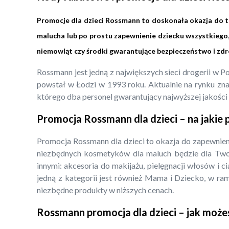
Promocje dla dzieci Rossmann to doskonała okazja do teg
malucha lub po prostu zapewnienie dziecku wszystkiego
niemowląt czy środki gwarantujące bezpieczeństwo i zd
Rossmann jest jedną z największych sieci drogerii w 
powstał w Łodzi w 1993 roku. Aktualnie na rynku znaj
którego dba personel gwarantujący najwyższej jakości o
Promocja Rossmann dla dzieci – na jakie
Promocja Rossmann dla dzieci to okazja do zapewnieni
niezbędnych kosmetyków dla maluch będzie dla Tw
innymi: akcesoria do makijażu, pielęgnacji włosów i c
jedną z kategorii jest również Mama i Dziecko, w ra
niezbędne produkty w niższych cenach.
Rossmann promocja dla dzieci – jak może