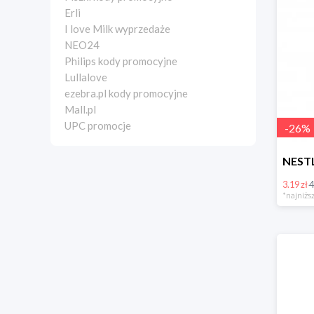
Erli
I love Milk wyprzedaże
NEO24
Philips kody promocyjne
Lullalove
ezebra.pl kody promocyjne
Mall.pl
UPC promocje
-
26
%
3.19 zł
4
*najniższ