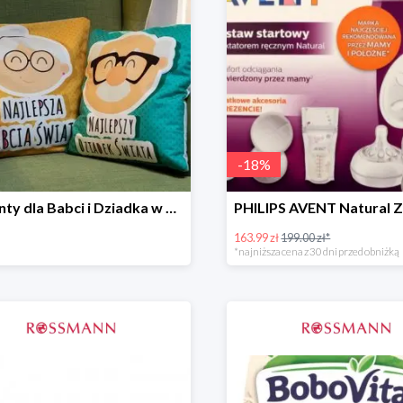
-
18
%
Prezenty dla Babci i Dziadka w Rossmannie do -30%
163.99 zł
199.00 zł*
*najniższa cena z 30 dni przed obniżką