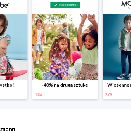
ystko!!
-40% na drugą sztukę
Wiosenne r
40%
25%
ssmann