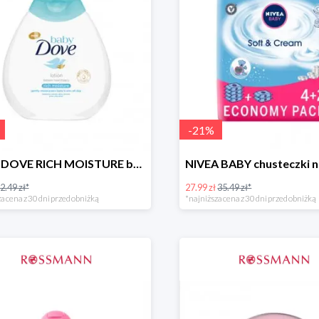
-
21
%
BABY DOVE RICH MOISTURE balsam nawilżający
2.49 zł*
27.99 zł
35.49 zł*
a cena z 30 dni przed obniżką
*najniższa cena z 30 dni przed obniżką