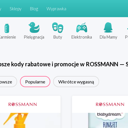
y
Sklepy
Blog
Wyprawka
armienie
Pielęgnacja
Buty
Elektronika
Dla Mamy
P
psze kody rabatowe i promocje w
ROSSMANN
—
owsze
Popularne
Wkrótce wygasną