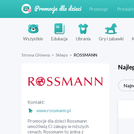
Promocje
Produkt
Wszystkie
Edukacja
Ubrania
Gry i zabawki
K
Strona Główna
>
Sklepy
>
ROSSMANN
Najle
Najn
Kontakt:
www.rossmann.pl
Promocje dla dzieci Rossmann
umożliwią Ci zakupy w niższych
cenach. Rossmann to jedna z