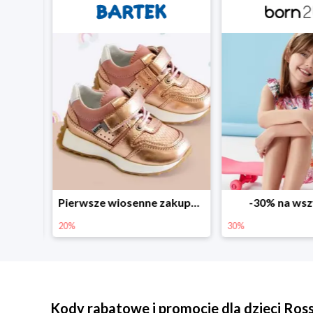
Sezonowe obniżki do -50% w Zalando
Pierwsze wiosenne zakupy -20%
-30% na wsz
20%
30%
Kody rabatowe i promocje dla dzieci Ro