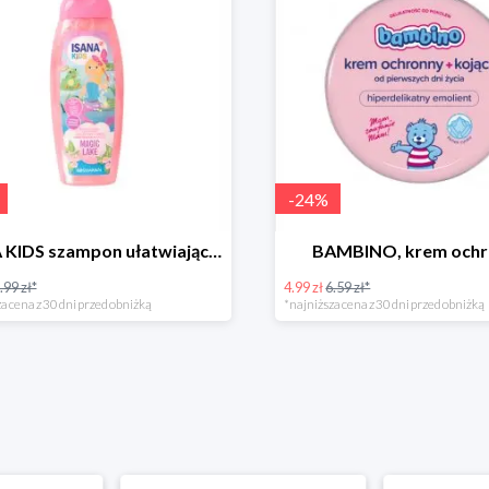
-
24
%
ISANA KIDS szampon ułatwiający rozczesywanie 200 ml
BAMBINO, krem och
.99 zł*
4.99 zł
6.59 zł*
a cena z 30 dni przed obniżką
*najniższa cena z 30 dni przed obniżką