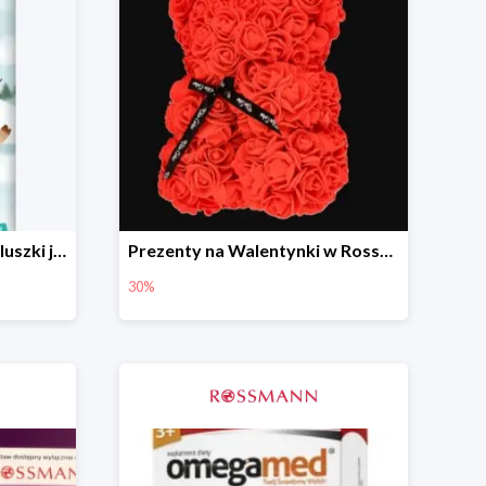
BABYDREAM Fun&Fit pieluszki jednorazowe Junior 5
Prezenty na Walentynki w Rossmannie do -30%
30%