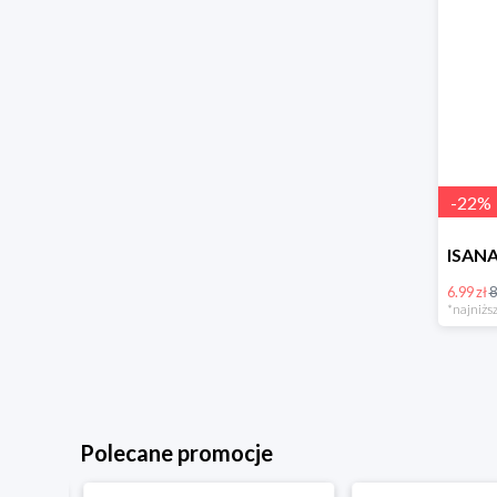
-
22
%
6.99 zł
8
*najniższ
Polecane promocje