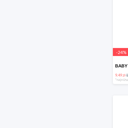
-
24
%
9.49 zł
1
*najniższ