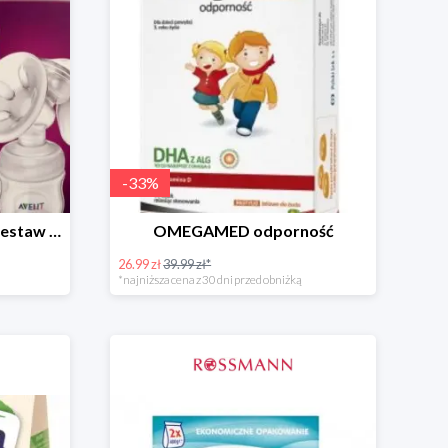
-
33
%
PHILIPS AVENT Natural Zestaw Startowy
OMEGAMED odporność
26.99 zł
39.99 zł*
*najniższa cena z 30 dni przed obniżką