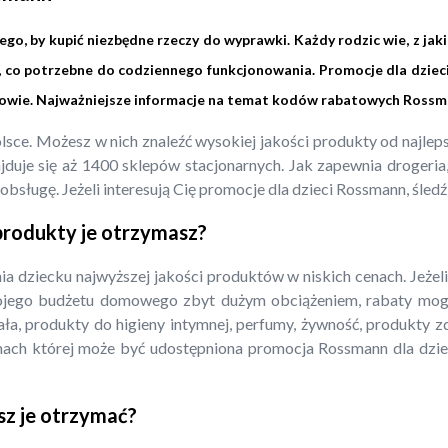
o, by kupić niezbędne rzeczy do wyprawki. Każdy rodzic wie, z jak
, co potrzebne do codziennego funkcjonowania. Promocje dla dziec
rowie. Najważniejsze informacje na temat kodów rabatowych Rossm
Polsce. Możesz w nich znaleźć wysokiej jakości produkty od najl
duje się aż 1400 sklepów stacjonarnych. Jak zapewnia drogeria, w
bsługę. Jeżeli interesują Cię promocje dla dzieci Rossmann, śledź
 produkty je otrzymasz?
a dziecku najwyższej jakości produktów w niskich cenach. Jeże
ojego budżetu domowego zbyt dużym obciążeniem, rabaty mogą
iała, produkty do higieny intymnej, perfumy, żywność, produkty 
mach której może być udostępniona promocja Rossmann dla dzie
sz je otrzymać?