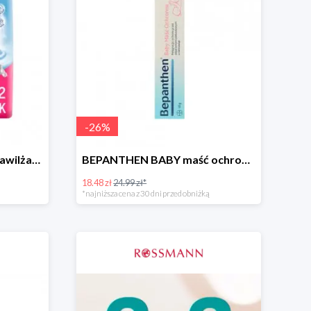
-
26
%
NIVEA BABY chusteczki nawilżane
BEPANTHEN BABY maść ochronna
18.48 zł
24.99 zł*
*najniższa cena z 30 dni przed obniżką