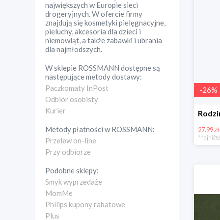
największych w Europie sieci
drogeryjnych. W ofercie firmy
znajdują się kosmetyki pielęgnacyjne,
pieluchy, akcesoria dla dzieci i
niemowląt, a także zabawki i ubrania
dla najmłodszych.
W sklepie
ROSSMANN
dostępne są
następujące metody dostawy:
Paczkomaty InPost
-
26
%
Odbiór osobisty
Kurier
Metody płatności w
ROSSMANN
:
27.99 zł
*najniższ
Przelew on-line
Przy odbiorze
Podobne sklepy:
Smyk wyprzedaże
MomMe
Philips kupony rabatowe
Plus