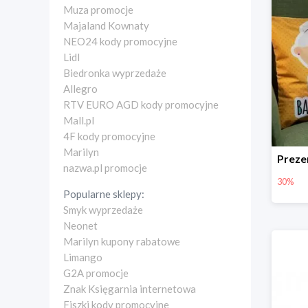
Muza promocje
Majaland Kownaty
NEO24 kody promocyjne
Lidl
Biedronka wyprzedaże
Allegro
RTV EURO AGD kody promocyjne
Mall.pl
4F kody promocyjne
Marilyn
nazwa.pl promocje
30%
Popularne sklepy:
Smyk wyprzedaże
Neonet
Marilyn kupony rabatowe
Limango
G2A promocje
Znak Księgarnia internetowa
Fiszki kody promocyjne