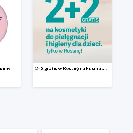
ronny
2+2 gratis w Rossnę na kosmetyki do pielęgnacji i higieny dla dzieci