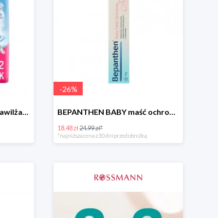
-
26
%
NIVEA BABY chusteczki nawilżane
BEPANTHEN BABY maść ochronna
18.48 zł
24.99 zł*
*najniższa cena z 30 dni przed obniżką