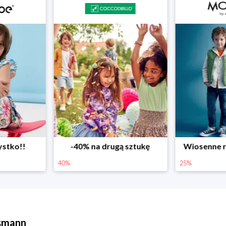
ystko!!
-40% na drugą sztukę
Wiosenne r
40%
25%
ssmann