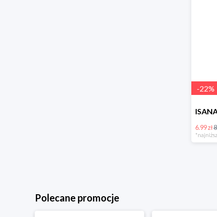
-
22
%
6.99 zł
8
*najniższ
Polecane promocje