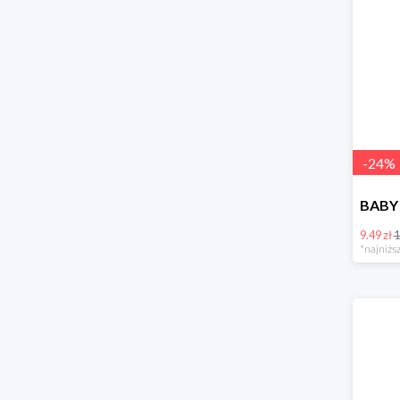
-
24
%
9.49 zł
1
*najniższ