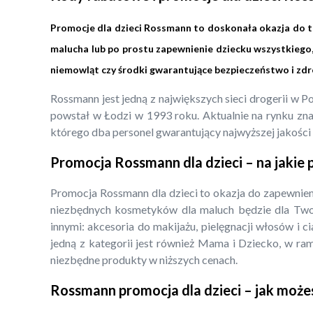
Promocje dla dzieci Rossmann to doskonała okazja do teg
malucha lub po prostu zapewnienie dziecku wszystkiego
niemowląt czy środki gwarantujące bezpieczeństwo i zd
Rossmann jest jedną z największych sieci drogerii w 
powstał w Łodzi w 1993 roku. Aktualnie na rynku znaj
którego dba personel gwarantujący najwyższej jakości o
Promocja Rossmann dla dzieci – na jakie
Promocja Rossmann dla dzieci to okazja do zapewnieni
niezbędnych kosmetyków dla maluch będzie dla Tw
innymi: akcesoria do makijażu, pielęgnacji włosów i c
jedną z kategorii jest również Mama i Dziecko, w ra
niezbędne produkty w niższych cenach.
Rossmann promocja dla dzieci – jak może