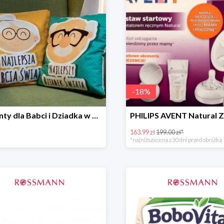
-
18
%
Prezenty dla Babci i Dziadka w Rossmannie do -30%
163.99 zł
199.00 zł*
*najniższa cena z 30 dni przed obniżką