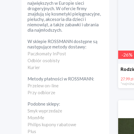
największych w Europie sieci
drogeryjnych. W ofercie firmy
znajdują się kosmetyki pielęgnacyjne,
pieluchy, akcesoria dla dzieci i
niemowląt, a także zabawki i ubrania
dla najmłodszych.
W sklepie
ROSSMANN
dostępne są
następujące metody dostawy:
Paczkomaty InPost
-
26
%
Odbiór osobisty
Kurier
Metody płatności w
ROSSMANN
:
27.99 zł
*najniższ
Przelew on-line
Przy odbiorze
Podobne sklepy:
Smyk wyprzedaże
MomMe
Philips kupony rabatowe
Plus