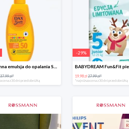
-
29
%
Rodzinna emulsja do opalania SPF 50
37.99 zł*
19.98 zł
27.99 zł*
a cena z 30 dni przed obniżką
*najniższa cena z 30 dni przed obniżką