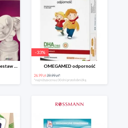
-
33
%
PHILIPS AVENT Natural Zestaw Startowy
OMEGAMED odporność
26.99 zł
39.99 zł*
*najniższa cena z 30 dni przed obniżką