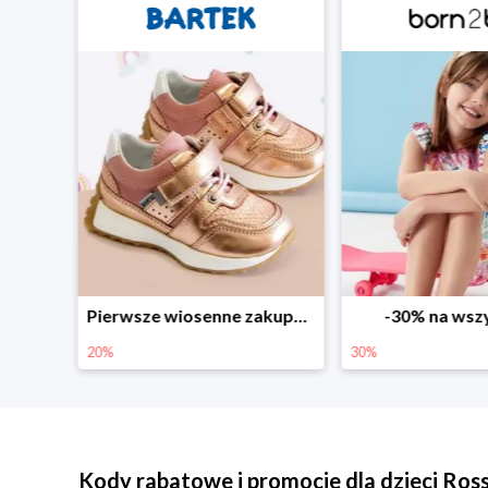
Sezonowe obniżki do -50% w Zalando
Pierwsze wiosenne zakupy -20%
-30% na wsz
20%
30%
Kody rabatowe i promocje dla dzieci Ro