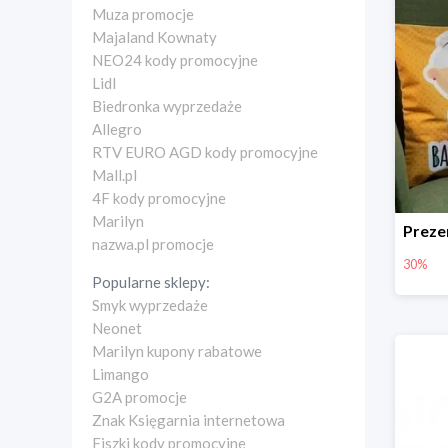
Muza promocje
Majaland Kownaty
NEO24 kody promocyjne
Lidl
Biedronka wyprzedaże
Allegro
RTV EURO AGD kody promocyjne
Mall.pl
4F kody promocyjne
Marilyn
nazwa.pl promocje
30%
Popularne sklepy:
Smyk wyprzedaże
Neonet
Marilyn kupony rabatowe
Limango
G2A promocje
Znak Księgarnia internetowa
Fiszki kody promocyjne