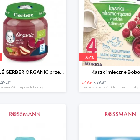
-
25
%
NESTLÉ GERBER ORGANIC przeciery i deserki owocowe
Kaszki mleczne Bobo
.29 zł*
5.49 zł
7.29 zł*
a cena z 30 dni przed obniżką
*najniższa cena z 30 dni przed obniżką