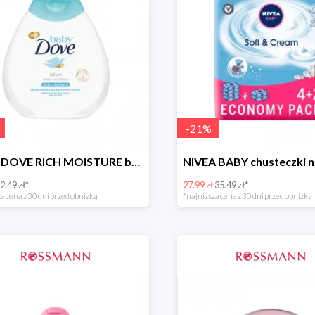
-
21
%
BABY DOVE RICH MOISTURE balsam nawilżający
2.49 zł*
27.99 zł
35.49 zł*
a cena z 30 dni przed obniżką
*najniższa cena z 30 dni przed obniżką