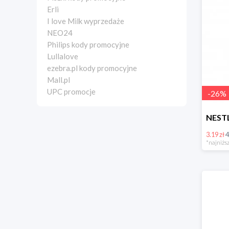
Erli
I love Milk wyprzedaże
NEO24
Philips kody promocyjne
Lullalove
ezebra.pl kody promocyjne
Mall.pl
UPC promocje
-
26
%
3.19 zł
4
*najniższ