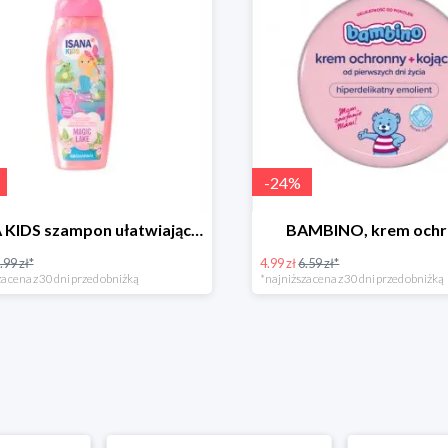
-
24
%
ISANA KIDS szampon ułatwiający rozczesywanie 200 ml
BAMBINO, krem och
.99 zł*
4.99 zł
6.59 zł*
a cena z 30 dni przed obniżką
*najniższa cena z 30 dni przed obniżką