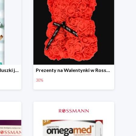
BABYDREAM Fun&Fit pieluszki jednorazowe Junior 5
Prezenty na Walentynki w Rossmannie do -30%
30%