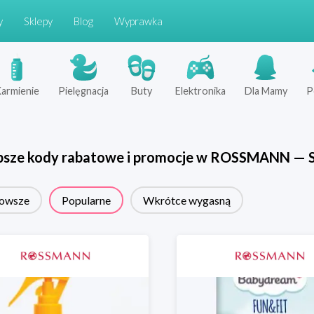
y
Sklepy
Blog
Wyprawka
armienie
Pielęgnacja
Buty
Elektronika
Dla Mamy
P
psze kody rabatowe i promocje w
ROSSMANN
—
owsze
Popularne
Wkrótce wygasną