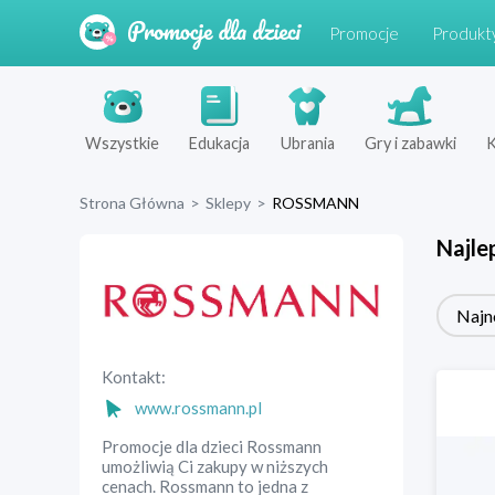
Promocje
Produkt
Wszystkie
Edukacja
Ubrania
Gry i zabawki
K
Strona Główna
>
Sklepy
>
ROSSMANN
Najle
Najn
Kontakt:
www.rossmann.pl
Promocje dla dzieci Rossmann
umożliwią Ci zakupy w niższych
cenach. Rossmann to jedna z