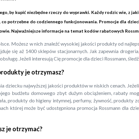
o, by kupić niezbędne rzeczy do wyprawki. Każdy rodzic wie, z jak
, co potrzebne do codziennego funkcjonowania. Promocje dla dziec
rowie. Najważniejsze informacje na temat kodów rabatowych Rossm
Polsce. Możesz w nich znaleźć wysokiej jakości produkty od najl
duje się aż 1400 sklepów stacjonarnych. Jak zapewnia drogeria, w
bsługę. Jeżeli interesują Cię promocje dla dzieci Rossmann, śledź
 produkty je otrzymasz?
a dziecku najwyższej jakości produktów w niskich cenach. Jeże
ojego budżetu domowego zbyt dużym obciążeniem, rabaty mogą
iała, produkty do higieny intymnej, perfumy, żywność, produkty 
mach której może być udostępniona promocja Rossmann dla dzie
sz je otrzymać?