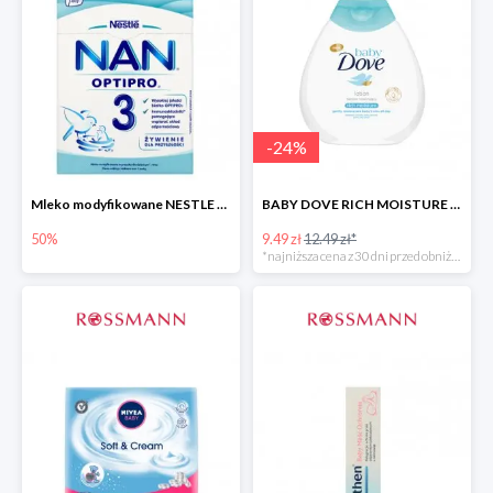
-
24
%
Mleko modyfikowane NESTLE NAN OPTIPRO 3 -50%
BABY DOVE RICH MOISTURE balsam nawilżający
50%
9.49 zł
12.49 zł*
*najniższa cena z 30 dni przed obniżką