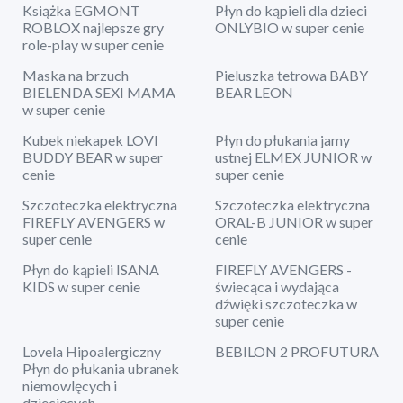
Książka EGMONT
Płyn do kąpieli dla dzieci
ROBLOX najlepsze gry
ONLYBIO w super cenie
role-play w super cenie
Maska na brzuch
Pieluszka tetrowa BABY
BIELENDA SEXI MAMA
BEAR LEON
w super cenie
Kubek niekapek LOVI
Płyn do płukania jamy
BUDDY BEAR w super
ustnej ELMEX JUNIOR w
cenie
super cenie
Szczoteczka elektryczna
Szczoteczka elektryczna
FIREFLY AVENGERS w
ORAL-B JUNIOR w super
super cenie
cenie
Płyn do kąpieli ISANA
FIREFLY AVENGERS -
KIDS w super cenie
świecąca i wydająca
dźwięki szczoteczka w
super cenie
Lovela Hipoalergiczny
BEBILON 2 PROFUTURA
Płyn do płukania ubranek
niemowlęcych i
dziecięcych