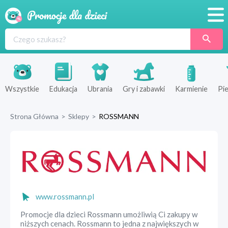
Promocje
Produkty
Sklepy
Wszystkie
Edukacja
Ubrania
Gry i zabawki
Karmienie
Pie
Blog
Strona Główna
>
Sklepy
>
ROSSMANN
Wyprawka
www.rossmann.pl
Promocje dla dzieci Rossmann umożliwią Ci zakupy w
niższych cenach. Rossmann to jedna z największych w