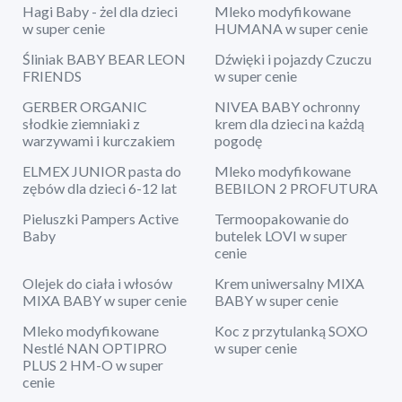
Hagi Baby - żel dla dzieci
Mleko modyfikowane
w super cenie
HUMANA w super cenie
Śliniak BABY BEAR LEON
Dźwięki i pojazdy Czuczu
FRIENDS
w super cenie
GERBER ORGANIC
NIVEA BABY ochronny
słodkie ziemniaki z
krem dla dzieci na każdą
warzywami i kurczakiem
pogodę
ELMEX JUNIOR pasta do
Mleko modyfikowane
zębów dla dzieci 6-12 lat
BEBILON 2 PROFUTURA
Pieluszki Pampers Active
Termoopakowanie do
Baby
butelek LOVI w super
cenie
Olejek do ciała i włosów
Krem uniwersalny MIXA
MIXA BABY w super cenie
BABY w super cenie
Mleko modyfikowane
Koc z przytulanką SOXO
Nestlé NAN OPTIPRO
w super cenie
PLUS 2 HM-O w super
cenie