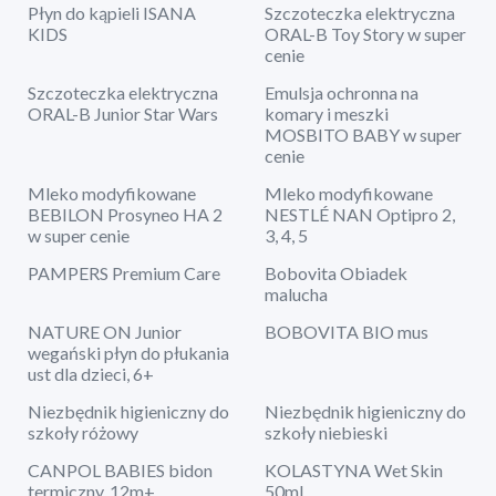
Płyn do kąpieli ISANA
Szczoteczka elektryczna
KIDS
ORAL-B Toy Story w super
cenie
Szczoteczka elektryczna
Emulsja ochronna na
ORAL-B Junior Star Wars
komary i meszki
MOSBITO BABY w super
cenie
Mleko modyfikowane
Mleko modyfikowane
BEBILON Prosyneo HA 2
NESTLÉ NAN Optipro 2,
w super cenie
3, 4, 5
PAMPERS Premium Care
Bobovita Obiadek
malucha
NATURE ON Junior
BOBOVITA BIO mus
wegański płyn do płukania
ust dla dzieci, 6+
Niezbędnik higieniczny do
Niezbędnik higieniczny do
szkoły różowy
szkoły niebieski
CANPOL BABIES bidon
KOLASTYNA Wet Skin
termiczny, 12m+
50ml