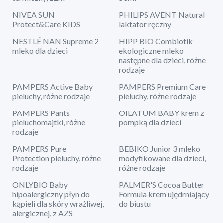
NIVEA SUN
PHILIPS AVENT Natural
Protect&Care KIDS
laktator ręczny
NESTLÉ NAN Supreme 2
HIPP BIO Combiotik
mleko dla dzieci
ekologiczne mleko
następne dla dzieci, różne
rodzaje
PAMPERS Active Baby
PAMPERS Premium Care
pieluchy, różne rodzaje
pieluchy, różne rodzaje
PAMPERS Pants
OILATUM BABY krem z
pieluchomajtki, różne
pompką dla dzieci
rodzaje
PAMPERS Pure
BEBIKO Junior 3 mleko
Protection pieluchy, różne
modyfikowane dla dzieci,
rodzaje
różne rodzaje
ONLYBIO Baby
PALMER'S Cocoa Butter
hipoalergiczny płyn do
Formula krem ujędrniający
kąpieli dla skóry wrażliwej,
do biustu
alergicznej, z AZS