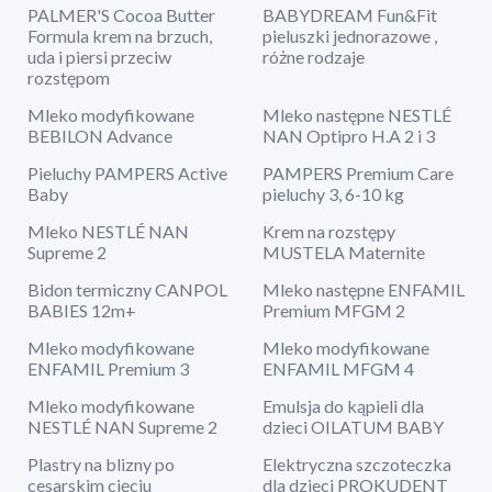
PALMER'S Cocoa Butter
BABYDREAM Fun&Fit
Formula krem na brzuch,
pieluszki jednorazowe ,
uda i piersi przeciw
różne rodzaje
rozstępom
Mleko modyfikowane
Mleko następne NESTLÉ
BEBILON Advance
NAN Optipro H.A 2 i 3
Pieluchy PAMPERS Active
PAMPERS Premium Care
Baby
pieluchy 3, 6-10 kg
Mleko NESTLÉ NAN
Krem na rozstępy
Supreme 2
MUSTELA Maternite
Bidon termiczny CANPOL
Mleko następne ENFAMIL
BABIES 12m+
Premium MFGM 2
Mleko modyfikowane
Mleko modyfikowane
ENFAMIL Premium 3
ENFAMIL MFGM 4
Mleko modyfikowane
Emulsja do kąpieli dla
NESTLÉ NAN Supreme 2
dzieci OILATUM BABY
Plastry na blizny po
Elektryczna szczoteczka
cesarskim cięciu
dla dzieci PROKUDENT