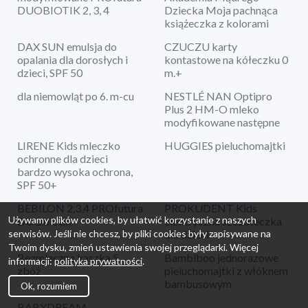
DUOBIOTIK 2, 3, 4
Dziecka Moja pachnąca
książeczka z kolorami
DAX SUN emulsja do
CZUCZU karty
opalania dla dorosłych i
kontastowe na kółeczku 0
dzieci, SPF 50
m.+
dla niemowląt po 6. m-cu
NESTLÉ NAN Optipro
Plus 2 HM-O mleko
modyfikowane następne
LIRENE Kids mleczko
HUGGIES pieluchomajtki
ochronne dla dzieci
bardzo wysoka ochrona,
SPF 50+
BEBILON 2,3,4 PROfutura
PROKUDENT Kids
Używamy plików cookies, by ułatwić korzystanie z naszych
DUObiotik
elektryczna szczoteczka
dla dzieci
serwisów. Jeśli nie chcesz, by pliki cookies były zapisywane na
Twoim dysku, zmień ustawienia swojej przeglądarki. Więcej
Bezmleczna kaszka 5
Bambiboo jednorazowe
informacji:
polityka prywatności
.
zbóż
pieluchomajtki z włóknem
bambusowym
Ok, rozumiem
BABYDREAM