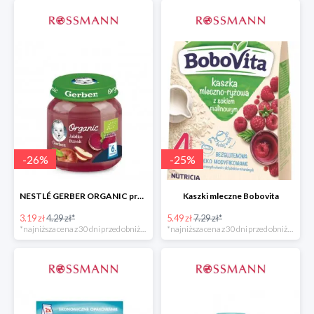
-
26
%
-
25
%
NESTLÉ GERBER ORGANIC przeciery i deserki owocowe
Kaszki mleczne Bobovita
3.19 zł
4.29 zł*
5.49 zł
7.29 zł*
*najniższa cena z 30 dni przed obniżką
*najniższa cena z 30 dni przed obniżką