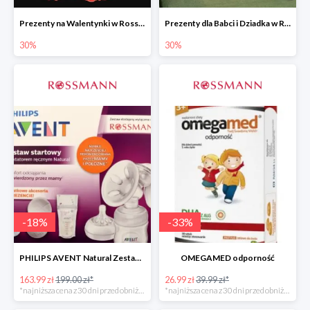
Prezenty na Walentynki w Rossmannie do -30%
Prezenty dla Babci i Dziadka w Rossmannie do -30%
30%
30%
-
18
%
-
33
%
PHILIPS AVENT Natural Zestaw Startowy
OMEGAMED odporność
163.99 zł
199.00 zł*
26.99 zł
39.99 zł*
*najniższa cena z 30 dni przed obniżką
*najniższa cena z 30 dni przed obniżką