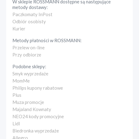
W sklepie
ROSSMANN
dostępne są następujące
metody dostawy:
Paczkomaty InPost
Odbiór osobisty
Kurier
Metody płatności w
ROSSMANN
:
Przelew on-line
Przy odbiorze
Podobne sklepy:
Smyk wyprzedaże
MomMe
Philips kupony rabatowe
Plus
Muza promocje
Majaland Kownaty
NEO24 kody promocyjne
Lidl
Biedronka wyprzedaże
Allegro