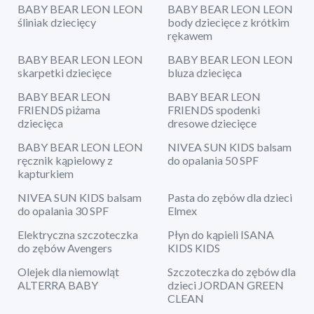
BABY BEAR LEON LEON
BABY BEAR LEON LEON
śliniak dziecięcy
body dziecięce z krótkim
rękawem
BABY BEAR LEON LEON
BABY BEAR LEON LEON
skarpetki dziecięce
bluza dziecięca
BABY BEAR LEON
BABY BEAR LEON
FRIENDS piżama
FRIENDS spodenki
dziecięca
dresowe dziecięce
BABY BEAR LEON LEON
NIVEA SUN KIDS balsam
ręcznik kąpielowy z
do opalania 50 SPF
kapturkiem
NIVEA SUN KIDS balsam
Pasta do zębów dla dzieci
do opalania 30 SPF
Elmex
Elektryczna szczoteczka
Płyn do kąpieli ISANA
do zębów Avengers
KIDS KIDS
Olejek dla niemowląt
Szczoteczka do zębów dla
ALTERRA BABY
dzieci JORDAN GREEN
CLEAN