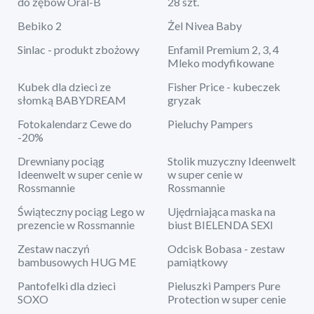
do zębów Oral-B
28 szt.
Bebiko 2
Żel Nivea Baby
Sinlac - produkt zbożowy
Enfamil Premium 2, 3, 4
Mleko modyfikowane
Kubek dla dzieci ze
Fisher Price - kubeczek
słomką BABYDREAM
gryzak
Fotokalendarz Cewe do
Pieluchy Pampers
-20%
Drewniany pociąg
Stolik muzyczny Ideenwelt
Ideenwelt w super cenie w
w super cenie w
Rossmannie
Rossmannie
Świąteczny pociąg Lego w
Ujędrniająca maska na
prezencie w Rossmannie
biust BIELENDA SEXI
Zestaw naczyń
Odcisk Bobasa - zestaw
bambusowych HUG ME
pamiątkowy
Pantofelki dla dzieci
Pieluszki Pampers Pure
SOXO
Protection w super cenie