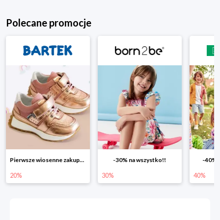
Polecane promocje
Pierwsze wiosenne zakupy -20%
-30% na wszystko!!
-40% n
20%
30%
40%