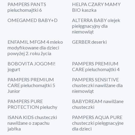
PAMPERS PANTS
HELPA CZARY MAMY
pieluchomajtki 6
BIO kaszka
OMEGAMED BABY+D
ALTERRA BABY olejek
pielęgnacyjny dla
niemowląt
ENFAMIL MFGM 4 mleko
GERBER deserki
modyfikowane dla dzieci
powyżej 2. roku życia
BOBOVITA JOGOMI!
PAMPERS PREMIUM
jogurt
CARE pieluchomajtki 4
PAMPERS PREMIUM
PAMPERS SENSITIVE
CARE pieluchomajtki 5
chusteczki nawilżane dla
Junior
niemowląt
PAMPERS PURE
BABYDREAM nawilżane
PROTECTION pieluchy
chusteczki
ISANA KIDS chusteczki
PAMPERS AQUA PURE
nawilżane o zapachu
chusteczki pielęgnacyjne
jabłka
dla dzieci