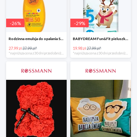
-
26
%
-
29
%
Rodzinna emulsja do opalania SPF 50
BABYDREAM Fun&Fit pieluszki jednorazowe Junior 5
27.99 zł
37.99 zł*
19.98 zł
27.99 zł*
*najniższa cena z 30 dni przed obniżką
*najniższa cena z 30 dni przed obniżką