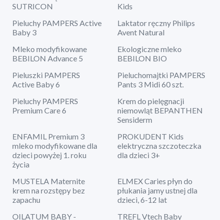
SUTRICON
Kids
Pieluchy PAMPERS Active
Laktator ręczny Philips
Baby 3
Avent Natural
Mleko modyfikowane
Ekologiczne mleko
BEBILON Advance 5
BEBILON BIO
Pieluszki PAMPERS
Pieluchomajtki PAMPERS
Active Baby 6
Pants 3 Midi 60 szt.
Pieluchy PAMPERS
Krem do pielęgnacji
Premium Care 6
niemowląt BEPANTHEN
Sensiderm
ENFAMIL Premium 3
PROKUDENT Kids
mleko modyfikowane dla
elektryczna szczoteczka
dzieci powyżej 1. roku
dla dzieci 3+
życia
MUSTELA Maternite
ELMEX Caries płyn do
krem na rozstępy bez
płukania jamy ustnej dla
zapachu
dzieci, 6-12 lat
OILATUM BABY -
TREFL Vtech Baby