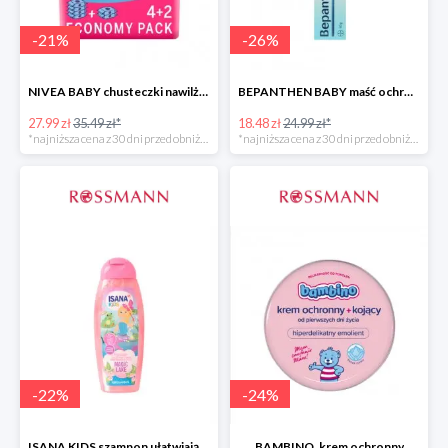
-
21
%
-
26
%
NIVEA BABY chusteczki nawilżane
BEPANTHEN BABY maść ochronna
27.99 zł
35.49 zł*
18.48 zł
24.99 zł*
*najniższa cena z 30 dni przed obniżką
*najniższa cena z 30 dni przed obniżką
-
22
%
-
24
%
ISANA KIDS szampon ułatwiający rozczesywanie 200 ml
BAMBINO, krem ochronny