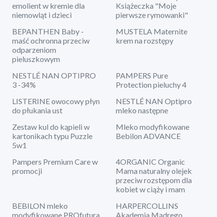
emolient w kremie dla
Książeczka "Moje
niemowląt i dzieci
pierwsze rymowanki"
BEPANTHEN Baby -
MUSTELA Maternite
maść ochronna przeciw
krem na rozstępy
odparzeniom
pieluszkowym
NESTLÉ NAN OPTIPRO
PAMPERS Pure
3 -34%
Protection pieluchy 4
LISTERINE owocowy płyn
NESTLÉ NAN Optipro
do płukania ust
mleko następne
Zestaw kul do kąpieli w
Mleko modyfikowane
kartonikach typu Puzzle
Bebilon ADVANCE
5w1
Pampers Premium Care w
4ORGANIC Organic
promocji
Mama naturalny olejek
przeciw rozstępom dla
kobiet w ciąży i mam
BEBILON mleko
HARPERCOLLINS
modyfikowane PROfutura
Akademia Mądrego