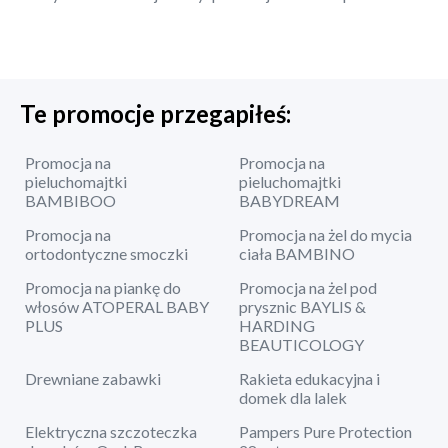
Te promocje przegapiłeś:
Promocja na
Promocja na
pieluchomajtki
pieluchomajtki
BAMBIBOO
BABYDREAM
Promocja na
Promocja na żel do mycia
ortodontyczne smoczki
ciała BAMBINO
Promocja na piankę do
Promocja na żel pod
włosów ATOPERAL BABY
prysznic BAYLIS &
PLUS
HARDING
BEAUTICOLOGY
Drewniane zabawki
Rakieta edukacyjna i
domek dla lalek
Elektryczna szczoteczka
Pampers Pure Protection