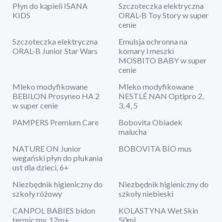
Płyn do kąpieli ISANA
Szczoteczka elektryczna
KIDS
ORAL-B Toy Story w super
cenie
Szczoteczka elektryczna
Emulsja ochronna na
ORAL-B Junior Star Wars
komary i meszki
MOSBITO BABY w super
cenie
Mleko modyfikowane
Mleko modyfikowane
BEBILON Prosyneo HA 2
NESTLÉ NAN Optipro 2,
w super cenie
3, 4, 5
PAMPERS Premium Care
Bobovita Obiadek
malucha
NATURE ON Junior
BOBOVITA BIO mus
wegański płyn do płukania
ust dla dzieci, 6+
Niezbędnik higieniczny do
Niezbędnik higieniczny do
szkoły różowy
szkoły niebieski
CANPOL BABIES bidon
KOLASTYNA Wet Skin
termiczny, 12m+
50ml