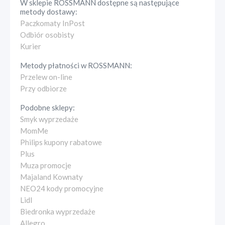
W sklepie
ROSSMANN
dostępne są następujące
metody dostawy:
Paczkomaty InPost
Odbiór osobisty
Kurier
Metody płatności w
ROSSMANN
:
Przelew on-line
Przy odbiorze
Podobne sklepy:
Smyk wyprzedaże
MomMe
Philips kupony rabatowe
Plus
Muza promocje
Majaland Kownaty
NEO24 kody promocyjne
Lidl
Biedronka wyprzedaże
Allegro