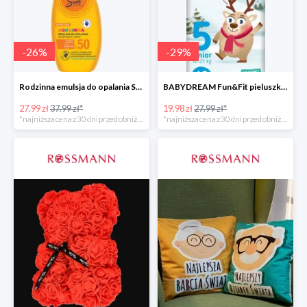
-
26
%
-
29
%
Rodzinna emulsja do opalania SPF 50
BABYDREAM Fun&Fit pieluszki jednorazowe Junior 5
27.99 zł
37.99 zł*
19.98 zł
27.99 zł*
*najniższa cena z 30 dni przed obniżką
*najniższa cena z 30 dni przed obniżką