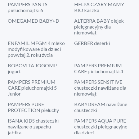
PAMPERS PANTS
HELPA CZARY MAMY
pieluchomajtki 6
BIO kaszka
OMEGAMED BABY+D
ALTERRA BABY olejek
pielęgnacyjny dla
niemowląt
ENFAMIL MFGM 4 mleko
GERBER deserki
modyfikowane dla dzieci
powyżej 2. roku życia
BOBOVITA JOGOMI!
PAMPERS PREMIUM
jogurt
CARE pieluchomajtki 4
PAMPERS PREMIUM
PAMPERS SENSITIVE
CARE pieluchomajtki 5
chusteczki nawilżane dla
Junior
niemowląt
PAMPERS PURE
BABYDREAM nawilżane
PROTECTION pieluchy
chusteczki
ISANA KIDS chusteczki
PAMPERS AQUA PURE
nawilżane o zapachu
chusteczki pielęgnacyjne
jabłka
dla dzieci