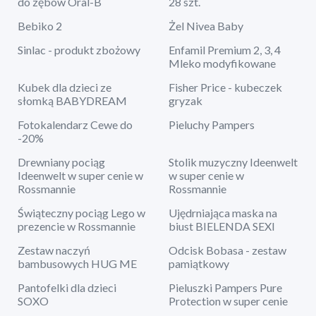
do zębów Oral-B
28 szt.
Bebiko 2
Żel Nivea Baby
Sinlac - produkt zbożowy
Enfamil Premium 2, 3, 4
Mleko modyfikowane
Kubek dla dzieci ze
Fisher Price - kubeczek
słomką BABYDREAM
gryzak
Fotokalendarz Cewe do
Pieluchy Pampers
-20%
Drewniany pociąg
Stolik muzyczny Ideenwelt
Ideenwelt w super cenie w
w super cenie w
Rossmannie
Rossmannie
Świąteczny pociąg Lego w
Ujędrniająca maska na
prezencie w Rossmannie
biust BIELENDA SEXI
Zestaw naczyń
Odcisk Bobasa - zestaw
bambusowych HUG ME
pamiątkowy
Pantofelki dla dzieci
Pieluszki Pampers Pure
SOXO
Protection w super cenie