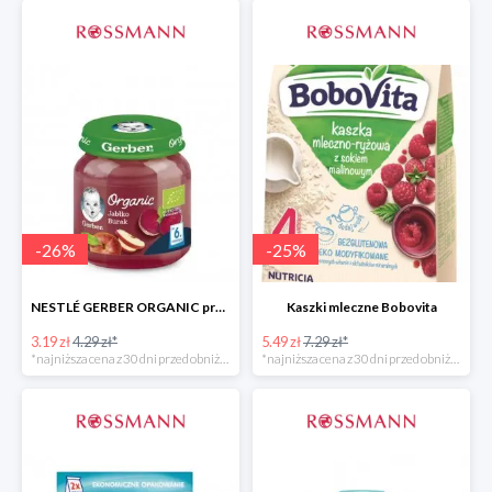
-
26
%
-
25
%
NESTLÉ GERBER ORGANIC przeciery i deserki owocowe
Kaszki mleczne Bobovita
3.19 zł
4.29 zł*
5.49 zł
7.29 zł*
*najniższa cena z 30 dni przed obniżką
*najniższa cena z 30 dni przed obniżką