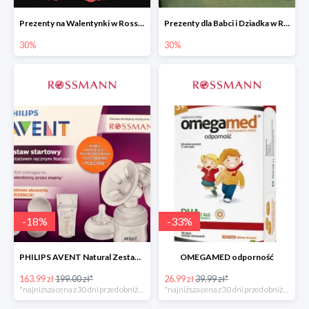
Prezenty na Walentynki w Rossmannie do -30%
Prezenty dla Babci i Dziadka w Rossmannie do -30%
30%
30%
-
18
%
-
33
%
PHILIPS AVENT Natural Zestaw Startowy
OMEGAMED odporność
163.99 zł
199.00 zł*
26.99 zł
39.99 zł*
*najniższa cena z 30 dni przed obniżką
*najniższa cena z 30 dni przed obniżką