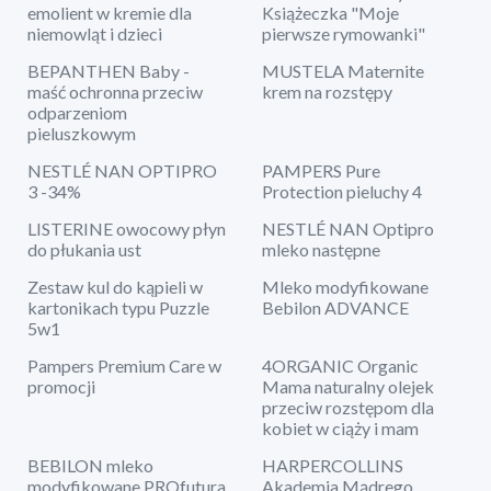
emolient w kremie dla
Książeczka "Moje
niemowląt i dzieci
pierwsze rymowanki"
BEPANTHEN Baby -
MUSTELA Maternite
maść ochronna przeciw
krem na rozstępy
odparzeniom
pieluszkowym
NESTLÉ NAN OPTIPRO
PAMPERS Pure
3 -34%
Protection pieluchy 4
LISTERINE owocowy płyn
NESTLÉ NAN Optipro
do płukania ust
mleko następne
Zestaw kul do kąpieli w
Mleko modyfikowane
kartonikach typu Puzzle
Bebilon ADVANCE
5w1
Pampers Premium Care w
4ORGANIC Organic
promocji
Mama naturalny olejek
przeciw rozstępom dla
kobiet w ciąży i mam
BEBILON mleko
HARPERCOLLINS
modyfikowane PROfutura
Akademia Mądrego