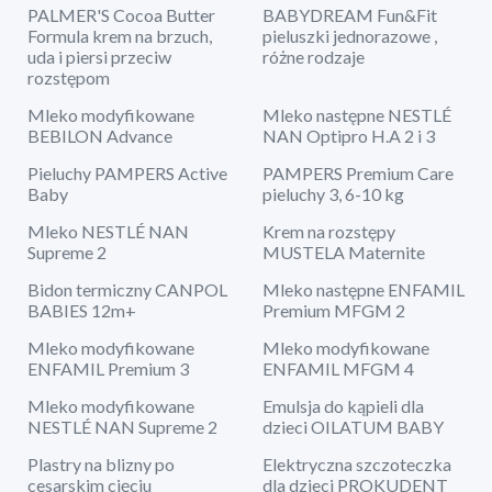
PALMER'S Cocoa Butter
BABYDREAM Fun&Fit
Formula krem na brzuch,
pieluszki jednorazowe ,
uda i piersi przeciw
różne rodzaje
rozstępom
Mleko modyfikowane
Mleko następne NESTLÉ
BEBILON Advance
NAN Optipro H.A 2 i 3
Pieluchy PAMPERS Active
PAMPERS Premium Care
Baby
pieluchy 3, 6-10 kg
Mleko NESTLÉ NAN
Krem na rozstępy
Supreme 2
MUSTELA Maternite
Bidon termiczny CANPOL
Mleko następne ENFAMIL
BABIES 12m+
Premium MFGM 2
Mleko modyfikowane
Mleko modyfikowane
ENFAMIL Premium 3
ENFAMIL MFGM 4
Mleko modyfikowane
Emulsja do kąpieli dla
NESTLÉ NAN Supreme 2
dzieci OILATUM BABY
Plastry na blizny po
Elektryczna szczoteczka
cesarskim cięciu
dla dzieci PROKUDENT