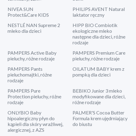
NIVEA SUN
PHILIPS AVENT Natural
Protect&Care KIDS
laktator ręczny
NESTLÉ NAN Supreme 2
HIPP BIO Combiotik
mleko dla dzieci
ekologiczne mleko
następne dla dzieci, różne
rodzaje
PAMPERS Active Baby
PAMPERS Premium Care
pieluchy, różne rodzaje
pieluchy, różne rodzaje
PAMPERS Pants
OILATUM BABY krem z
pieluchomajtki, różne
pompką dla dzieci
rodzaje
PAMPERS Pure
BEBIKO Junior 3 mleko
Protection pieluchy, różne
modyfikowane dla dzieci,
rodzaje
różne rodzaje
ONLYBIO Baby
PALMER'S Cocoa Butter
hipoalergiczny płyn do
Formula krem ujędrniający
kąpieli dla skóry wrażliwej,
do biustu
alergicznej, z AZS