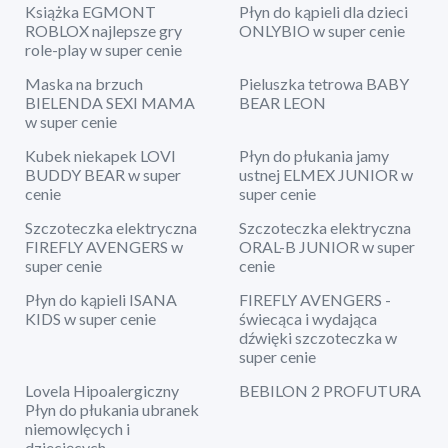
Książka EGMONT
Płyn do kąpieli dla dzieci
ROBLOX najlepsze gry
ONLYBIO w super cenie
role-play w super cenie
Maska na brzuch
Pieluszka tetrowa BABY
BIELENDA SEXI MAMA
BEAR LEON
w super cenie
Kubek niekapek LOVI
Płyn do płukania jamy
BUDDY BEAR w super
ustnej ELMEX JUNIOR w
cenie
super cenie
Szczoteczka elektryczna
Szczoteczka elektryczna
FIREFLY AVENGERS w
ORAL-B JUNIOR w super
super cenie
cenie
Płyn do kąpieli ISANA
FIREFLY AVENGERS -
KIDS w super cenie
świecąca i wydająca
dźwięki szczoteczka w
super cenie
Lovela Hipoalergiczny
BEBILON 2 PROFUTURA
Płyn do płukania ubranek
niemowlęcych i
dziecięcych