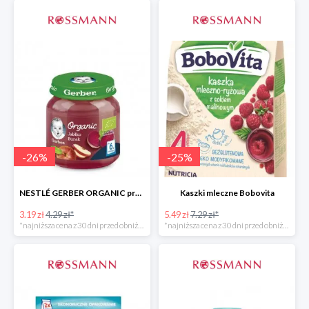
-
26
%
-
25
%
NESTLÉ GERBER ORGANIC przeciery i deserki owocowe
Kaszki mleczne Bobovita
3.19 zł
4.29 zł*
5.49 zł
7.29 zł*
*najniższa cena z 30 dni przed obniżką
*najniższa cena z 30 dni przed obniżką