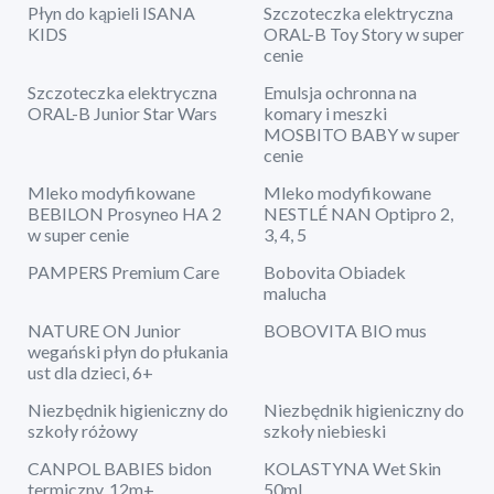
Płyn do kąpieli ISANA
Szczoteczka elektryczna
KIDS
ORAL-B Toy Story w super
cenie
Szczoteczka elektryczna
Emulsja ochronna na
ORAL-B Junior Star Wars
komary i meszki
MOSBITO BABY w super
cenie
Mleko modyfikowane
Mleko modyfikowane
BEBILON Prosyneo HA 2
NESTLÉ NAN Optipro 2,
w super cenie
3, 4, 5
PAMPERS Premium Care
Bobovita Obiadek
malucha
NATURE ON Junior
BOBOVITA BIO mus
wegański płyn do płukania
ust dla dzieci, 6+
Niezbędnik higieniczny do
Niezbędnik higieniczny do
szkoły różowy
szkoły niebieski
CANPOL BABIES bidon
KOLASTYNA Wet Skin
termiczny, 12m+
50ml