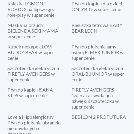
Książka EGMONT
Płyn do kąpieli dla dzieci
ROBLOX najlepsze gry
ONLYBIO w super cenie
role-play w super cenie
Maska na brzuch
Pieluszka tetrowa BABY
BIELENDA SEXI MAMA
BEAR LEON
w super cenie
Kubek niekapek LOVI
Płyn do płukania jamy
BUDDY BEAR w super
ustnej ELMEX JUNIOR w
cenie
super cenie
Szczoteczka elektryczna
Szczoteczka elektryczna
FIREFLY AVENGERS w
ORAL-B JUNIOR w super
super cenie
cenie
Płyn do kąpieli ISANA
FIREFLY AVENGERS -
KIDS w super cenie
świecąca i wydająca
dźwięki szczoteczka w
super cenie
Lovela Hipoalergiczny
BEBILON 2 PROFUTURA
Płyn do płukania ubranek
niemowlęcych i
dziecięcych