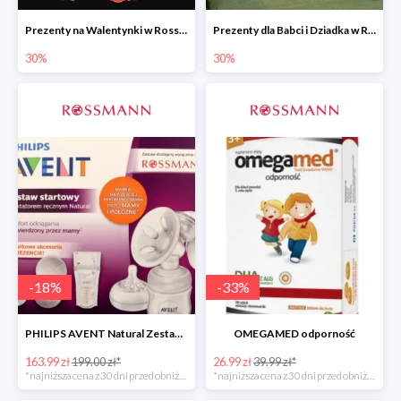
Prezenty na Walentynki w Rossmannie do -30%
Prezenty dla Babci i Dziadka w Rossmannie do -30%
30%
30%
-
18
%
-
33
%
PHILIPS AVENT Natural Zestaw Startowy
OMEGAMED odporność
163.99 zł
199.00 zł*
26.99 zł
39.99 zł*
*najniższa cena z 30 dni przed obniżką
*najniższa cena z 30 dni przed obniżką