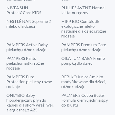
NIVEA SUN
PHILIPS AVENT Natural
Protect&Care KIDS
laktator ręczny
NESTLÉ NAN Supreme 2
HIPP BIO Combiotik
mleko dla dzieci
ekologiczne mleko
następne dla dzieci, różne
rodzaje
PAMPERS Active Baby
PAMPERS Premium Care
pieluchy, różne rodzaje
pieluchy, różne rodzaje
PAMPERS Pants
OILATUM BABY krem z
pieluchomajtki, różne
pompką dla dzieci
rodzaje
PAMPERS Pure
BEBIKO Junior 3 mleko
Protection pieluchy, różne
modyfikowane dla dzieci,
rodzaje
różne rodzaje
ONLYBIO Baby
PALMER'S Cocoa Butter
hipoalergiczny płyn do
Formula krem ujędrniający
kąpieli dla skóry wrażliwej,
do biustu
alergicznej, z AZS