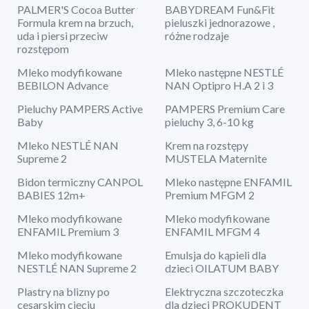
PALMER'S Cocoa Butter
BABYDREAM Fun&Fit
Formula krem na brzuch,
pieluszki jednorazowe ,
uda i piersi przeciw
różne rodzaje
rozstępom
Mleko modyfikowane
Mleko następne NESTLÉ
BEBILON Advance
NAN Optipro H.A 2 i 3
Pieluchy PAMPERS Active
PAMPERS Premium Care
Baby
pieluchy 3, 6-10 kg
Mleko NESTLÉ NAN
Krem na rozstępy
Supreme 2
MUSTELA Maternite
Bidon termiczny CANPOL
Mleko następne ENFAMIL
BABIES 12m+
Premium MFGM 2
Mleko modyfikowane
Mleko modyfikowane
ENFAMIL Premium 3
ENFAMIL MFGM 4
Mleko modyfikowane
Emulsja do kąpieli dla
NESTLÉ NAN Supreme 2
dzieci OILATUM BABY
Plastry na blizny po
Elektryczna szczoteczka
cesarskim cięciu
dla dzieci PROKUDENT