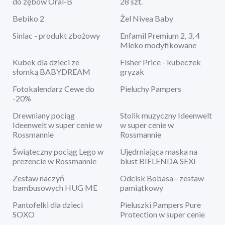
do zębów Oral-B
28 szt.
Bebiko 2
Żel Nivea Baby
Sinlac - produkt zbożowy
Enfamil Premium 2, 3, 4
Mleko modyfikowane
Kubek dla dzieci ze
Fisher Price - kubeczek
słomką BABYDREAM
gryzak
Fotokalendarz Cewe do
Pieluchy Pampers
-20%
Drewniany pociąg
Stolik muzyczny Ideenwelt
Ideenwelt w super cenie w
w super cenie w
Rossmannie
Rossmannie
Świąteczny pociąg Lego w
Ujędrniająca maska na
prezencie w Rossmannie
biust BIELENDA SEXI
Zestaw naczyń
Odcisk Bobasa - zestaw
bambusowych HUG ME
pamiątkowy
Pantofelki dla dzieci
Pieluszki Pampers Pure
SOXO
Protection w super cenie