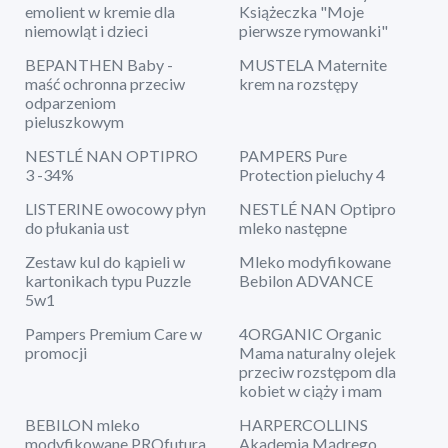
emolient w kremie dla
Książeczka "Moje
niemowląt i dzieci
pierwsze rymowanki"
BEPANTHEN Baby -
MUSTELA Maternite
maść ochronna przeciw
krem na rozstępy
odparzeniom
pieluszkowym
NESTLÉ NAN OPTIPRO
PAMPERS Pure
3 -34%
Protection pieluchy 4
LISTERINE owocowy płyn
NESTLÉ NAN Optipro
do płukania ust
mleko następne
Zestaw kul do kąpieli w
Mleko modyfikowane
kartonikach typu Puzzle
Bebilon ADVANCE
5w1
Pampers Premium Care w
4ORGANIC Organic
promocji
Mama naturalny olejek
przeciw rozstępom dla
kobiet w ciąży i mam
BEBILON mleko
HARPERCOLLINS
modyfikowane PROfutura
Akademia Mądrego