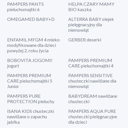
PAMPERS PANTS
HELPA CZARY MAMY
pieluchomajtki 6
BIO kaszka
OMEGAMED BABY+D
ALTERRA BABY olejek
pielęgnacyjny dla
niemowląt
ENFAMIL MFGM 4 mleko
GERBER deserki
modyfikowane dla dzieci
powyżej 2. roku życia
BOBOVITA JOGOMI!
PAMPERS PREMIUM
jogurt
CARE pieluchomajtki 4
PAMPERS PREMIUM
PAMPERS SENSITIVE
CARE pieluchomajtki 5
chusteczki nawilżane dla
Junior
niemowląt
PAMPERS PURE
BABYDREAM nawilżane
PROTECTION pieluchy
chusteczki
ISANA KIDS chusteczki
PAMPERS AQUA PURE
nawilżane o zapachu
chusteczki pielęgnacyjne
jabłka
dla dzieci