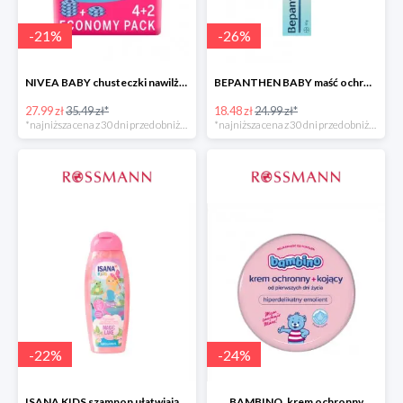
-
21
%
-
26
%
NIVEA BABY chusteczki nawilżane
BEPANTHEN BABY maść ochronna
27.99 zł
35.49 zł*
18.48 zł
24.99 zł*
*najniższa cena z 30 dni przed obniżką
*najniższa cena z 30 dni przed obniżką
-
22
%
-
24
%
ISANA KIDS szampon ułatwiający rozczesywanie 200 ml
BAMBINO, krem ochronny