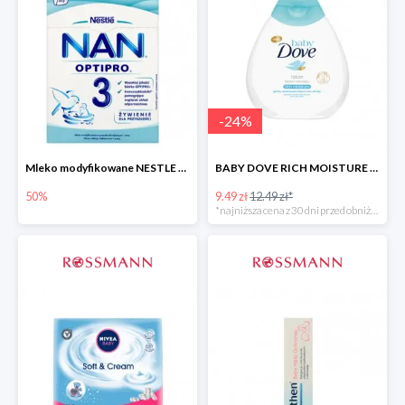
-
24
%
Mleko modyfikowane NESTLE NAN OPTIPRO 3 -50%
BABY DOVE RICH MOISTURE balsam nawilżający
50%
9.49 zł
12.49 zł*
*najniższa cena z 30 dni przed obniżką