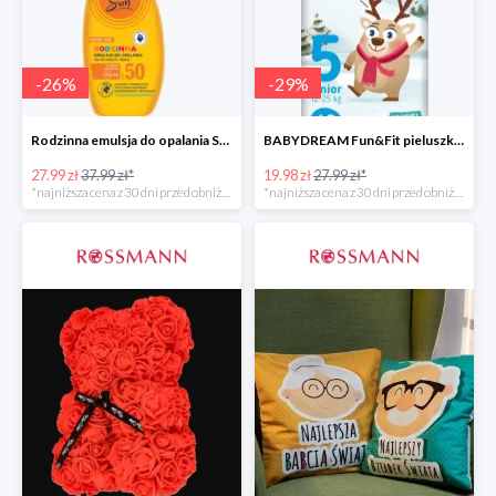
-
26
%
-
29
%
Rodzinna emulsja do opalania SPF 50
BABYDREAM Fun&Fit pieluszki jednorazowe Junior 5
27.99 zł
37.99 zł*
19.98 zł
27.99 zł*
*najniższa cena z 30 dni przed obniżką
*najniższa cena z 30 dni przed obniżką