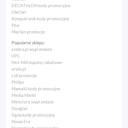
DECATHLON kody promocyjne
OleOle!
Komputronik kody promocyjne
Plus
Marilyn promocje
Popularne sklepy:
ezebra.pl wyprzedaże
UPC
Moi-Mili kupony rabatowe
urwis.pl
Lidl promocje
Philips
Mamaiti kody promocyjne
Media Markt
Ministore wyprzedaże
Douglas
Squla kody promocyjne
Nowa Era