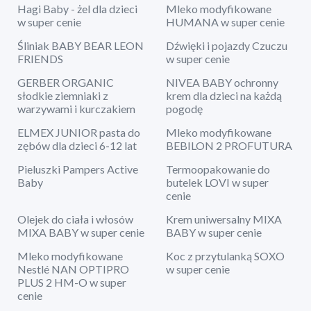
Hagi Baby - żel dla dzieci
Mleko modyfikowane
w super cenie
HUMANA w super cenie
Śliniak BABY BEAR LEON
Dźwięki i pojazdy Czuczu
FRIENDS
w super cenie
GERBER ORGANIC
NIVEA BABY ochronny
słodkie ziemniaki z
krem dla dzieci na każdą
warzywami i kurczakiem
pogodę
ELMEX JUNIOR pasta do
Mleko modyfikowane
zębów dla dzieci 6-12 lat
BEBILON 2 PROFUTURA
Pieluszki Pampers Active
Termoopakowanie do
Baby
butelek LOVI w super
cenie
Olejek do ciała i włosów
Krem uniwersalny MIXA
MIXA BABY w super cenie
BABY w super cenie
Mleko modyfikowane
Koc z przytulanką SOXO
Nestlé NAN OPTIPRO
w super cenie
PLUS 2 HM-O w super
cenie