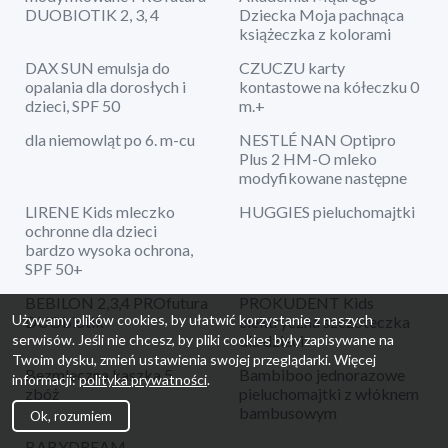
DUOBIOTIK 2, 3, 4
Dziecka Moja pachnąca
książeczka z kolorami
DAX SUN emulsja do
CZUCZU karty
opalania dla dorosłych i
kontastowe na kółeczku 0
dzieci, SPF 50
m.+
dla niemowląt po 6. m-cu
NESTLÉ NAN Optipro
Plus 2 HM-O mleko
modyfikowane następne
LIRENE Kids mleczko
HUGGIES pieluchomajtki
ochronne dla dzieci
bardzo wysoka ochrona,
SPF 50+
BEBILON 2,3,4 PROfutura
PROKUDENT Kids
Używamy plików cookies, by ułatwić korzystanie z naszych
DUObiotik
elektryczna szczoteczka
dla dzieci
serwisów. Jeśli nie chcesz, by pliki cookies były zapisywane na
Twoim dysku, zmień ustawienia swojej przeglądarki. Więcej
Bezmleczna kaszka 5
Bambiboo jednorazowe
informacji:
polityka prywatności
.
zbóż
pieluchomajtki z włóknem
bambusowym
Ok, rozumiem
BABYDREAM