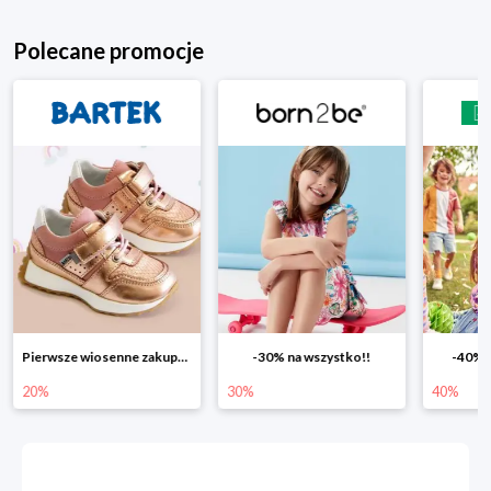
Polecane promocje
Pierwsze wiosenne zakupy -20%
-30% na wszystko!!
-40% n
20%
30%
40%