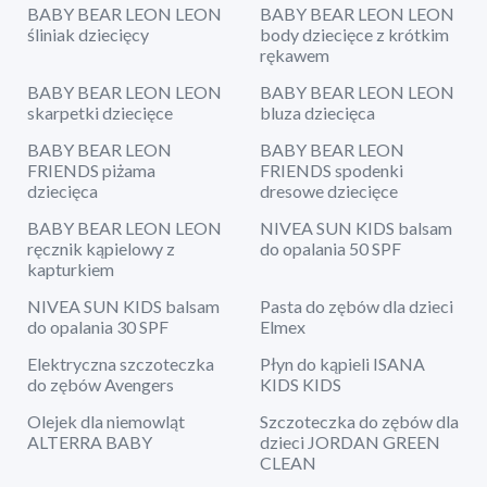
BABY BEAR LEON LEON
BABY BEAR LEON LEON
śliniak dziecięcy
body dziecięce z krótkim
rękawem
BABY BEAR LEON LEON
BABY BEAR LEON LEON
skarpetki dziecięce
bluza dziecięca
BABY BEAR LEON
BABY BEAR LEON
FRIENDS piżama
FRIENDS spodenki
dziecięca
dresowe dziecięce
BABY BEAR LEON LEON
NIVEA SUN KIDS balsam
ręcznik kąpielowy z
do opalania 50 SPF
kapturkiem
NIVEA SUN KIDS balsam
Pasta do zębów dla dzieci
do opalania 30 SPF
Elmex
Elektryczna szczoteczka
Płyn do kąpieli ISANA
do zębów Avengers
KIDS KIDS
Olejek dla niemowląt
Szczoteczka do zębów dla
ALTERRA BABY
dzieci JORDAN GREEN
CLEAN