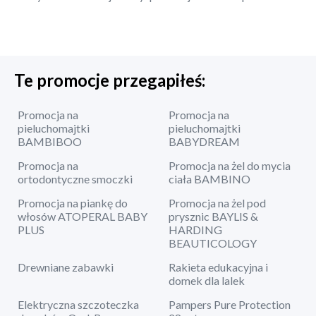
Te promocje przegapiłeś:
Promocja na
Promocja na
pieluchomajtki
pieluchomajtki
BAMBIBOO
BABYDREAM
Promocja na
Promocja na żel do mycia
ortodontyczne smoczki
ciała BAMBINO
Promocja na piankę do
Promocja na żel pod
włosów ATOPERAL BABY
prysznic BAYLIS &
PLUS
HARDING
BEAUTICOLOGY
Drewniane zabawki
Rakieta edukacyjna i
domek dla lalek
Elektryczna szczoteczka
Pampers Pure Protection