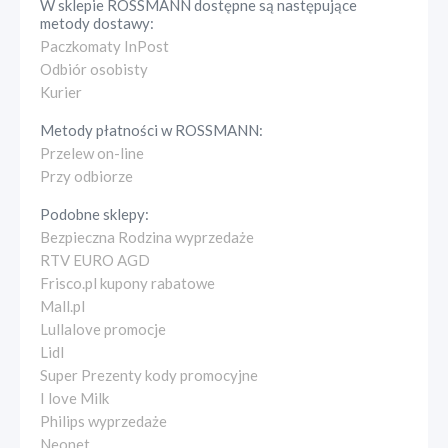
W sklepie
ROSSMANN
dostępne są następujące
metody dostawy:
Paczkomaty InPost
Odbiór osobisty
Kurier
Metody płatności w
ROSSMANN
:
Przelew on-line
Przy odbiorze
Podobne sklepy:
Bezpieczna Rodzina wyprzedaże
RTV EURO AGD
Frisco.pl kupony rabatowe
Mall.pl
Lullalove promocje
Lidl
Super Prezenty kody promocyjne
I love Milk
Philips wyprzedaże
Neonet