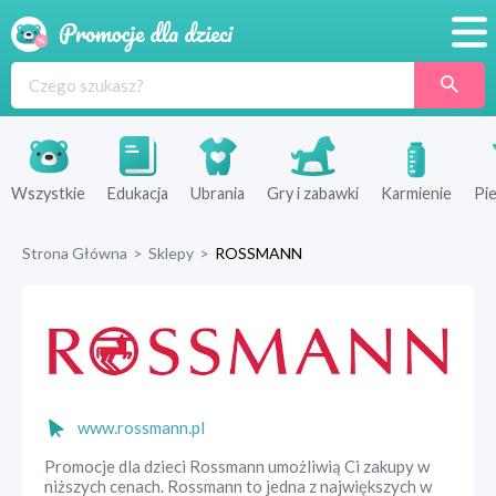
Promocje
Produkty
Sklepy
Wszystkie
Edukacja
Ubrania
Gry i zabawki
Karmienie
Pie
Blog
Strona Główna
>
Sklepy
>
ROSSMANN
Wyprawka
www.rossmann.pl
Promocje dla dzieci Rossmann umożliwią Ci zakupy w
niższych cenach. Rossmann to jedna z największych w