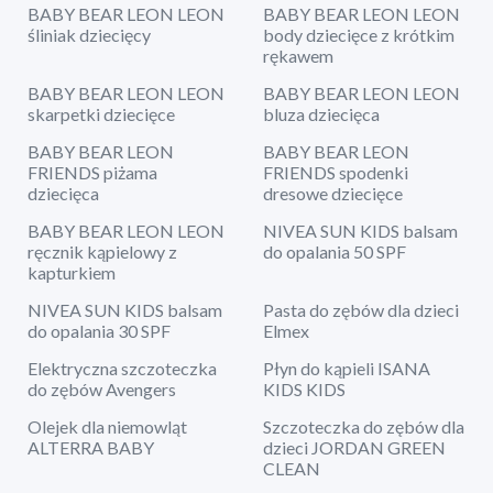
BABY BEAR LEON LEON
BABY BEAR LEON LEON
śliniak dziecięcy
body dziecięce z krótkim
rękawem
BABY BEAR LEON LEON
BABY BEAR LEON LEON
skarpetki dziecięce
bluza dziecięca
BABY BEAR LEON
BABY BEAR LEON
FRIENDS piżama
FRIENDS spodenki
dziecięca
dresowe dziecięce
BABY BEAR LEON LEON
NIVEA SUN KIDS balsam
ręcznik kąpielowy z
do opalania 50 SPF
kapturkiem
NIVEA SUN KIDS balsam
Pasta do zębów dla dzieci
do opalania 30 SPF
Elmex
Elektryczna szczoteczka
Płyn do kąpieli ISANA
do zębów Avengers
KIDS KIDS
Olejek dla niemowląt
Szczoteczka do zębów dla
ALTERRA BABY
dzieci JORDAN GREEN
CLEAN