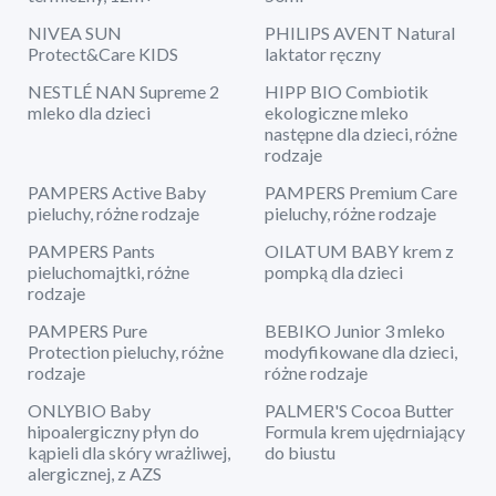
NIVEA SUN
PHILIPS AVENT Natural
Protect&Care KIDS
laktator ręczny
NESTLÉ NAN Supreme 2
HIPP BIO Combiotik
mleko dla dzieci
ekologiczne mleko
następne dla dzieci, różne
rodzaje
PAMPERS Active Baby
PAMPERS Premium Care
pieluchy, różne rodzaje
pieluchy, różne rodzaje
PAMPERS Pants
OILATUM BABY krem z
pieluchomajtki, różne
pompką dla dzieci
rodzaje
PAMPERS Pure
BEBIKO Junior 3 mleko
Protection pieluchy, różne
modyfikowane dla dzieci,
rodzaje
różne rodzaje
ONLYBIO Baby
PALMER'S Cocoa Butter
hipoalergiczny płyn do
Formula krem ujędrniający
kąpieli dla skóry wrażliwej,
do biustu
alergicznej, z AZS