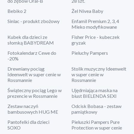
do zębów Oral-B
28 szt.
Bebiko 2
Żel Nivea Baby
Sinlac - produkt zbożowy
Enfamil Premium 2, 3, 4
Mleko modyfikowane
Kubek dla dzieci ze
Fisher Price - kubeczek
słomką BABYDREAM
gryzak
Fotokalendarz Cewe do
Pieluchy Pampers
-20%
Drewniany pociąg
Stolik muzyczny Ideenwelt
Ideenwelt w super cenie w
w super cenie w
Rossmannie
Rossmannie
Świąteczny pociąg Lego w
Ujędrniająca maska na
prezencie w Rossmannie
biust BIELENDA SEXI
Zestaw naczyń
Odcisk Bobasa - zestaw
bambusowych HUG ME
pamiątkowy
Pantofelki dla dzieci
Pieluszki Pampers Pure
SOXO
Protection w super cenie