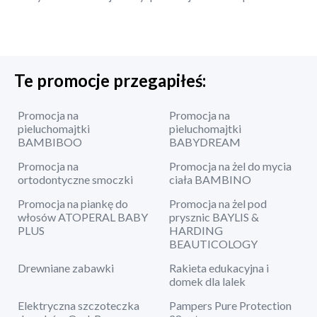
Te promocje przegapiłeś:
Promocja na
Promocja na
pieluchomajtki
pieluchomajtki
BAMBIBOO
BABYDREAM
Promocja na
Promocja na żel do mycia
ortodontyczne smoczki
ciała BAMBINO
Promocja na piankę do
Promocja na żel pod
włosów ATOPERAL BABY
prysznic BAYLIS &
PLUS
HARDING
BEAUTICOLOGY
Drewniane zabawki
Rakieta edukacyjna i
domek dla lalek
Elektryczna szczoteczka
Pampers Pure Protection