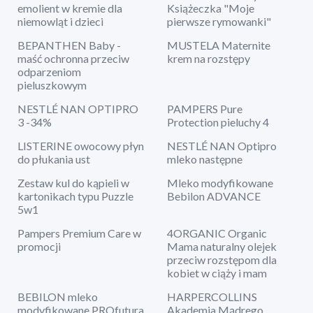
emolient w kremie dla
Książeczka "Moje
niemowląt i dzieci
pierwsze rymowanki"
BEPANTHEN Baby -
MUSTELA Maternite
maść ochronna przeciw
krem na rozstępy
odparzeniom
pieluszkowym
NESTLÉ NAN OPTIPRO
PAMPERS Pure
3 -34%
Protection pieluchy 4
LISTERINE owocowy płyn
NESTLÉ NAN Optipro
do płukania ust
mleko następne
Zestaw kul do kąpieli w
Mleko modyfikowane
kartonikach typu Puzzle
Bebilon ADVANCE
5w1
Pampers Premium Care w
4ORGANIC Organic
promocji
Mama naturalny olejek
przeciw rozstępom dla
kobiet w ciąży i mam
BEBILON mleko
HARPERCOLLINS
modyfikowane PROfutura
Akademia Mądrego