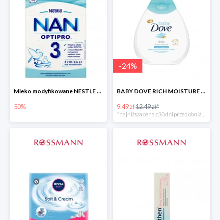
-
24
%
Mleko modyfikowane NESTLE NAN OPTIPRO 3 -50%
BABY DOVE RICH MOISTURE balsam nawilżający
50%
9.49 zł
12.49 zł*
*najniższa cena z 30 dni przed obniżką