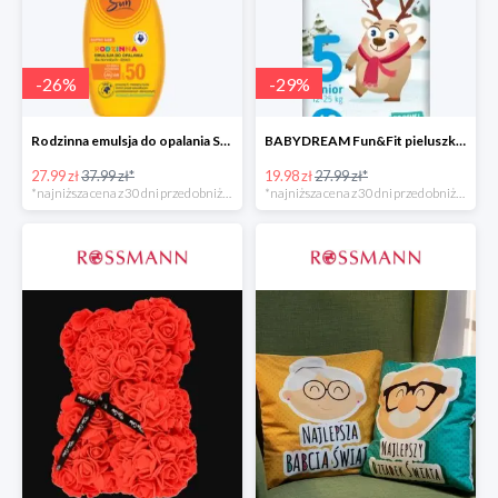
-
26
%
-
29
%
Rodzinna emulsja do opalania SPF 50
BABYDREAM Fun&Fit pieluszki jednorazowe Junior 5
27.99 zł
37.99 zł*
19.98 zł
27.99 zł*
*najniższa cena z 30 dni przed obniżką
*najniższa cena z 30 dni przed obniżką