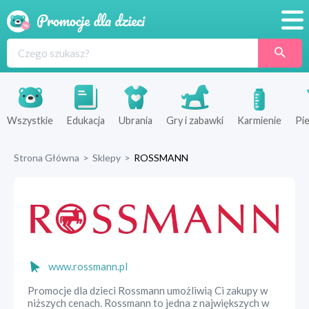
Promocje
Produkty
Sklepy
Wszystkie
Edukacja
Ubrania
Gry i zabawki
Karmienie
Pie
Blog
Strona Główna
>
Sklepy
>
ROSSMANN
Wyprawka
www.rossmann.pl
Promocje dla dzieci Rossmann umożliwią Ci zakupy w
niższych cenach. Rossmann to jedna z największych w