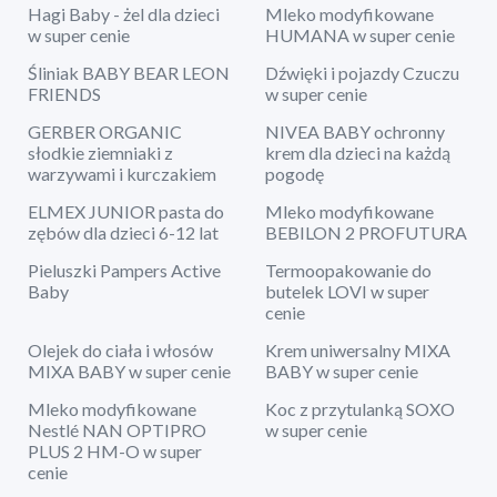
Hagi Baby - żel dla dzieci
Mleko modyfikowane
w super cenie
HUMANA w super cenie
Śliniak BABY BEAR LEON
Dźwięki i pojazdy Czuczu
FRIENDS
w super cenie
GERBER ORGANIC
NIVEA BABY ochronny
słodkie ziemniaki z
krem dla dzieci na każdą
warzywami i kurczakiem
pogodę
ELMEX JUNIOR pasta do
Mleko modyfikowane
zębów dla dzieci 6-12 lat
BEBILON 2 PROFUTURA
Pieluszki Pampers Active
Termoopakowanie do
Baby
butelek LOVI w super
cenie
Olejek do ciała i włosów
Krem uniwersalny MIXA
MIXA BABY w super cenie
BABY w super cenie
Mleko modyfikowane
Koc z przytulanką SOXO
Nestlé NAN OPTIPRO
w super cenie
PLUS 2 HM-O w super
cenie