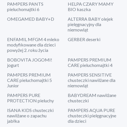
PAMPERS PANTS
HELPA CZARY MAMY
pieluchomajtki 6
BIO kaszka
OMEGAMED BABY+D
ALTERRA BABY olejek
pielęgnacyjny dla
niemowląt
ENFAMIL MFGM 4 mleko
GERBER deserki
modyfikowane dla dzieci
powyżej 2. roku życia
BOBOVITA JOGOMI!
PAMPERS PREMIUM
jogurt
CARE pieluchomajtki 4
PAMPERS PREMIUM
PAMPERS SENSITIVE
CARE pieluchomajtki 5
chusteczki nawilżane dla
Junior
niemowląt
PAMPERS PURE
BABYDREAM nawilżane
PROTECTION pieluchy
chusteczki
ISANA KIDS chusteczki
PAMPERS AQUA PURE
nawilżane o zapachu
chusteczki pielęgnacyjne
jabłka
dla dzieci