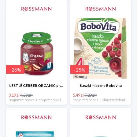
-
26
%
-
25
%
NESTLÉ GERBER ORGANIC przeciery i deserki owocowe
Kaszki mleczne Bobovita
3.19 zł
4.29 zł*
5.49 zł
7.29 zł*
*najniższa cena z 30 dni przed obniżką
*najniższa cena z 30 dni przed obniżką