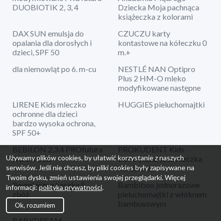
DUOBIOTIK 2, 3, 4
Dziecka Moja pachnąca
książeczka z kolorami
DAX SUN emulsja do
CZUCZU karty
opalania dla dorosłych i
kontastowe na kółeczku 0
dzieci, SPF 50
m.+
dla niemowląt po 6. m-cu
NESTLÉ NAN Optipro
Plus 2 HM-O mleko
modyfikowane następne
LIRENE Kids mleczko
HUGGIES pieluchomajtki
ochronne dla dzieci
bardzo wysoka ochrona,
SPF 50+
BEBILON 2,3,4 PROfutura
PROKUDENT Kids
Używamy plików cookies, by ułatwić korzystanie z naszych
DUObiotik
elektryczna szczoteczka
dla dzieci
serwisów. Jeśli nie chcesz, by pliki cookies były zapisywane na
Twoim dysku, zmień ustawienia swojej przeglądarki. Więcej
Bezmleczna kaszka 5
Bambiboo jednorazowe
informacji:
polityka prywatności
.
zbóż
pieluchomajtki z włóknem
bambusowym
Ok, rozumiem
BABYDREAM