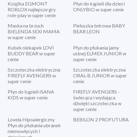
Książka EGMONT
Płyn do kąpieli dla dzieci
ROBLOX najlepsze gry
ONLYBIO w super cenie
role-play w super cenie
Maska na brzuch
Pieluszka tetrowa BABY
BIELENDA SEXI MAMA
BEAR LEON
w super cenie
Kubek niekapek LOVI
Płyn do płukania jamy
BUDDY BEAR w super
ustnej ELMEX JUNIOR w
cenie
super cenie
Szczoteczka elektryczna
Szczoteczka elektryczna
FIREFLY AVENGERS w
ORAL-B JUNIOR w super
super cenie
cenie
Płyn do kąpieli ISANA
FIREFLY AVENGERS -
KIDS w super cenie
świecąca i wydająca
dźwięki szczoteczka w
super cenie
Lovela Hipoalergiczny
BEBILON 2 PROFUTURA
Płyn do płukania ubranek
niemowlęcych i
dziecięcych