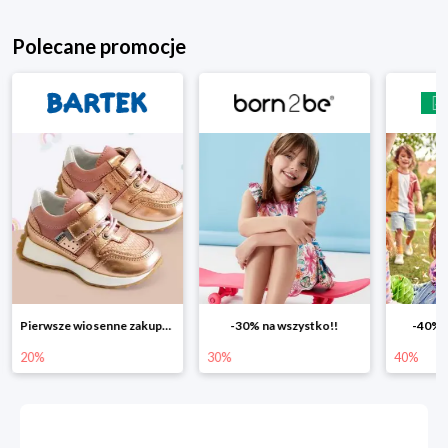
Polecane promocje
Pierwsze wiosenne zakupy -20%
-30% na wszystko!!
-40% n
20%
30%
40%