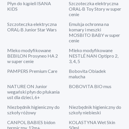
Płyn do kąpieli ISANA
Szczoteczka elektryczna
KIDS
ORAL-B Toy Story w super
cenie
Szczoteczka elektryczna
Emulsja ochronna na
ORAL-B Junior Star Wars
komary i meszki
MOSBITO BABY w super
cenie
Mleko modyfikowane
Mleko modyfikowane
BEBILON Prosyneo HA 2
NESTLÉ NAN Optipro 2,
w super cenie
3, 4, 5
PAMPERS Premium Care
Bobovita Obiadek
malucha
NATURE ON Junior
BOBOVITA BIO mus
wegański płyn do płukania
ust dla dzieci, 6+
Niezbędnik higieniczny do
Niezbędnik higieniczny do
szkoły różowy
szkoły niebieski
CANPOL BABIES bidon
KOLASTYNA Wet Skin
termiczny, 12m+
50ml