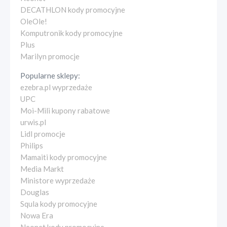
DECATHLON kody promocyjne
OleOle!
Komputronik kody promocyjne
Plus
Marilyn promocje
Popularne sklepy:
ezebra.pl wyprzedaże
UPC
Moi-Mili kupony rabatowe
urwis.pl
Lidl promocje
Philips
Mamaiti kody promocyjne
Media Markt
Ministore wyprzedaże
Douglas
Squla kody promocyjne
Nowa Era