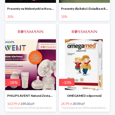
Prezenty na Walentynki w Rossmannie do -30%
Prezenty dla Babci i Dziadka w Rossmannie do -30%
30%
30%
-
18
%
-
33
%
PHILIPS AVENT Natural Zestaw Startowy
OMEGAMED odporność
163.99 zł
199.00 zł*
26.99 zł
39.99 zł*
*najniższa cena z 30 dni przed obniżką
*najniższa cena z 30 dni przed obniżką