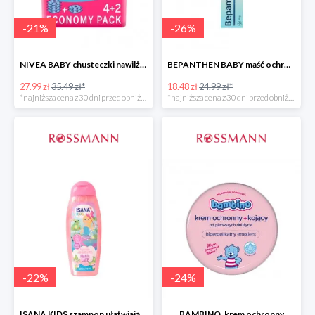
-
21
%
-
26
%
NIVEA BABY chusteczki nawilżane
BEPANTHEN BABY maść ochronna
27.99 zł
35.49 zł*
18.48 zł
24.99 zł*
*najniższa cena z 30 dni przed obniżką
*najniższa cena z 30 dni przed obniżką
-
22
%
-
24
%
ISANA KIDS szampon ułatwiający rozczesywanie 200 ml
BAMBINO, krem ochronny