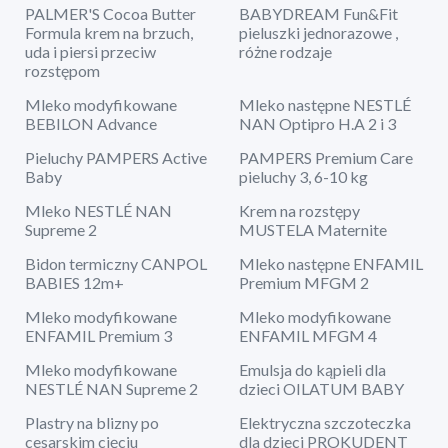
PALMER'S Cocoa Butter
BABYDREAM Fun&Fit
Formula krem na brzuch,
pieluszki jednorazowe ,
uda i piersi przeciw
różne rodzaje
rozstępom
Mleko modyfikowane
Mleko następne NESTLÉ
BEBILON Advance
NAN Optipro H.A 2 i 3
Pieluchy PAMPERS Active
PAMPERS Premium Care
Baby
pieluchy 3, 6-10 kg
Mleko NESTLÉ NAN
Krem na rozstępy
Supreme 2
MUSTELA Maternite
Bidon termiczny CANPOL
Mleko następne ENFAMIL
BABIES 12m+
Premium MFGM 2
Mleko modyfikowane
Mleko modyfikowane
ENFAMIL Premium 3
ENFAMIL MFGM 4
Mleko modyfikowane
Emulsja do kąpieli dla
NESTLÉ NAN Supreme 2
dzieci OILATUM BABY
Plastry na blizny po
Elektryczna szczoteczka
cesarskim cięciu
dla dzieci PROKUDENT