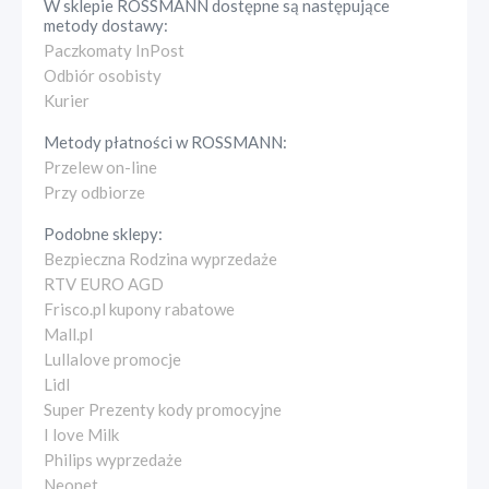
W sklepie
ROSSMANN
dostępne są następujące
metody dostawy:
Paczkomaty InPost
Odbiór osobisty
Kurier
Metody płatności w
ROSSMANN
:
Przelew on-line
Przy odbiorze
Podobne sklepy:
Bezpieczna Rodzina wyprzedaże
RTV EURO AGD
Frisco.pl kupony rabatowe
Mall.pl
Lullalove promocje
Lidl
Super Prezenty kody promocyjne
I love Milk
Philips wyprzedaże
Neonet