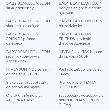
BABY BEAR LEON LEON
BABY BEAR LEON LEON
śliniak dziecięcy
body dziecięce z krótkim
rękawem
BABY BEAR LEON LEON
BABY BEAR LEON LEON
skarpetki dziecięce
bluza dziecięca
BABY BEAR LEON
BABY BEAR LEON
FRIENDS piżama
FRIENDS spodenki
dziecięca
dresowe dziecięce
BABY BEAR LEON LEON
NIVEA SUN KIDS balsam
ręcznik kąpielowy z
do opalania 50 SPF
kapturkiem
NIVEA SUN KIDS balsam
Pasta do zębów dla dzieci
do opalania 30 SPF
Elmex
Elektryczna szczoteczka
Płyn do kąpieli ISANA
do zębów Avengers
KIDS KIDS
Olejek dla niemowląt
Szczoteczka do zębów dla
ALTERRA BABY
dzieci JORDAN GREEN
CLEAN