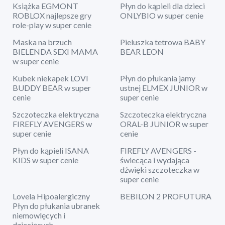
Książka EGMONT
Płyn do kąpieli dla dzieci
ROBLOX najlepsze gry
ONLYBIO w super cenie
role-play w super cenie
Maska na brzuch
Pieluszka tetrowa BABY
BIELENDA SEXI MAMA
BEAR LEON
w super cenie
Kubek niekapek LOVI
Płyn do płukania jamy
BUDDY BEAR w super
ustnej ELMEX JUNIOR w
cenie
super cenie
Szczoteczka elektryczna
Szczoteczka elektryczna
FIREFLY AVENGERS w
ORAL-B JUNIOR w super
super cenie
cenie
Płyn do kąpieli ISANA
FIREFLY AVENGERS -
KIDS w super cenie
świecąca i wydająca
dźwięki szczoteczka w
super cenie
Lovela Hipoalergiczny
BEBILON 2 PROFUTURA
Płyn do płukania ubranek
niemowlęcych i
dziecięcych