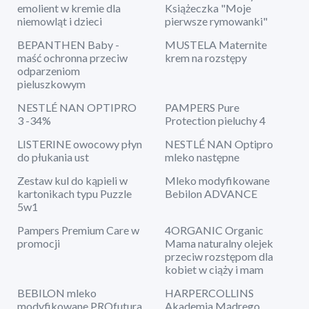
emolient w kremie dla
Książeczka "Moje
niemowląt i dzieci
pierwsze rymowanki"
BEPANTHEN Baby -
MUSTELA Maternite
maść ochronna przeciw
krem na rozstępy
odparzeniom
pieluszkowym
NESTLÉ NAN OPTIPRO
PAMPERS Pure
3 -34%
Protection pieluchy 4
LISTERINE owocowy płyn
NESTLÉ NAN Optipro
do płukania ust
mleko następne
Zestaw kul do kąpieli w
Mleko modyfikowane
kartonikach typu Puzzle
Bebilon ADVANCE
5w1
Pampers Premium Care w
4ORGANIC Organic
promocji
Mama naturalny olejek
przeciw rozstępom dla
kobiet w ciąży i mam
BEBILON mleko
HARPERCOLLINS
modyfikowane PROfutura
Akademia Mądrego