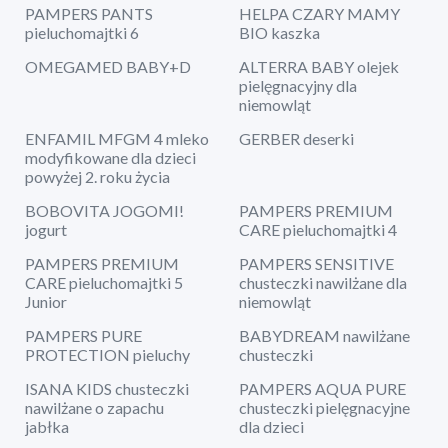
PAMPERS PANTS
HELPA CZARY MAMY
pieluchomajtki 6
BIO kaszka
OMEGAMED BABY+D
ALTERRA BABY olejek
pielęgnacyjny dla
niemowląt
ENFAMIL MFGM 4 mleko
GERBER deserki
modyfikowane dla dzieci
powyżej 2. roku życia
BOBOVITA JOGOMI!
PAMPERS PREMIUM
jogurt
CARE pieluchomajtki 4
PAMPERS PREMIUM
PAMPERS SENSITIVE
CARE pieluchomajtki 5
chusteczki nawilżane dla
Junior
niemowląt
PAMPERS PURE
BABYDREAM nawilżane
PROTECTION pieluchy
chusteczki
ISANA KIDS chusteczki
PAMPERS AQUA PURE
nawilżane o zapachu
chusteczki pielęgnacyjne
jabłka
dla dzieci