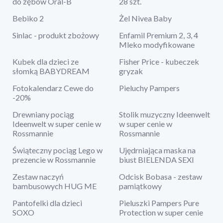
do zębów Oral-B
28 szt.
Bebiko 2
Żel Nivea Baby
Sinlac - produkt zbożowy
Enfamil Premium 2, 3, 4
Mleko modyfikowane
Kubek dla dzieci ze
Fisher Price - kubeczek
słomką BABYDREAM
gryzak
Fotokalendarz Cewe do
Pieluchy Pampers
-20%
Drewniany pociąg
Stolik muzyczny Ideenwelt
Ideenwelt w super cenie w
w super cenie w
Rossmannie
Rossmannie
Świąteczny pociąg Lego w
Ujędrniająca maska na
prezencie w Rossmannie
biust BIELENDA SEXI
Zestaw naczyń
Odcisk Bobasa - zestaw
bambusowych HUG ME
pamiątkowy
Pantofelki dla dzieci
Pieluszki Pampers Pure
SOXO
Protection w super cenie