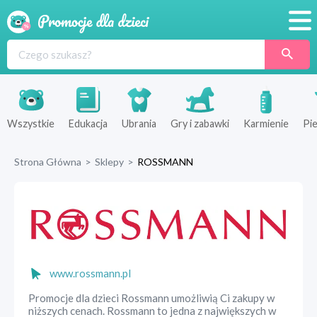
Promocje
Produkty
Sklepy
Wszystkie
Edukacja
Ubrania
Gry i zabawki
Karmienie
Pie
Blog
Strona Główna
>
Sklepy
>
ROSSMANN
Wyprawka
www.rossmann.pl
Promocje dla dzieci Rossmann umożliwią Ci zakupy w
niższych cenach. Rossmann to jedna z największych w