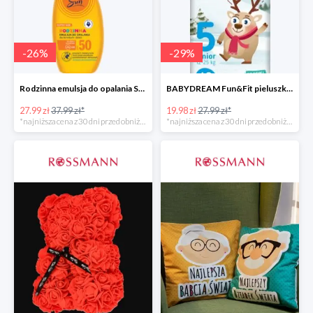
-
26
%
-
29
%
Rodzinna emulsja do opalania SPF 50
BABYDREAM Fun&Fit pieluszki jednorazowe Junior 5
27.99 zł
37.99 zł*
19.98 zł
27.99 zł*
*najniższa cena z 30 dni przed obniżką
*najniższa cena z 30 dni przed obniżką