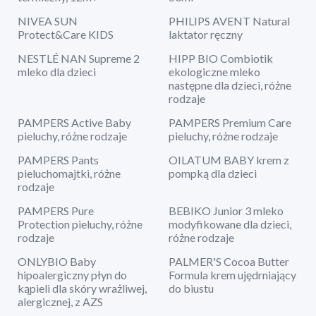
NIVEA SUN
PHILIPS AVENT Natural
Protect&Care KIDS
laktator ręczny
NESTLÉ NAN Supreme 2
HIPP BIO Combiotik
mleko dla dzieci
ekologiczne mleko
następne dla dzieci, różne
rodzaje
PAMPERS Active Baby
PAMPERS Premium Care
pieluchy, różne rodzaje
pieluchy, różne rodzaje
PAMPERS Pants
OILATUM BABY krem z
pieluchomajtki, różne
pompką dla dzieci
rodzaje
PAMPERS Pure
BEBIKO Junior 3 mleko
Protection pieluchy, różne
modyfikowane dla dzieci,
rodzaje
różne rodzaje
ONLYBIO Baby
PALMER'S Cocoa Butter
hipoalergiczny płyn do
Formula krem ujędrniający
kąpieli dla skóry wrażliwej,
do biustu
alergicznej, z AZS