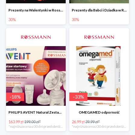
Prezenty na Walentynki w Rossmannie do -30%
Prezenty dla Babci i Dziadka w Rossmannie do -30%
30%
30%
-
18
%
-
33
%
PHILIPS AVENT Natural Zestaw Startowy
OMEGAMED odporność
163.99 zł
199.00 zł*
26.99 zł
39.99 zł*
*najniższa cena z 30 dni przed obniżką
*najniższa cena z 30 dni przed obniżką