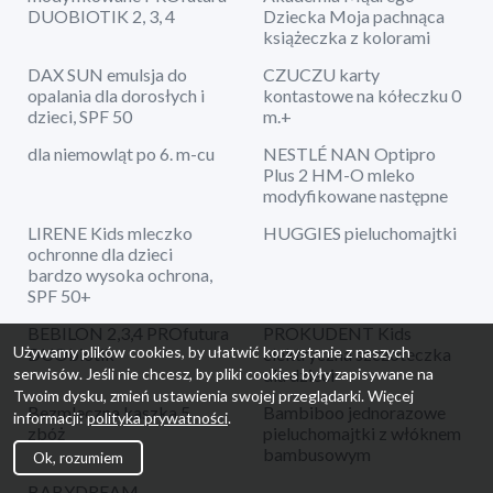
DUOBIOTIK 2, 3, 4
Dziecka Moja pachnąca
książeczka z kolorami
DAX SUN emulsja do
CZUCZU karty
opalania dla dorosłych i
kontastowe na kółeczku 0
dzieci, SPF 50
m.+
dla niemowląt po 6. m-cu
NESTLÉ NAN Optipro
Plus 2 HM-O mleko
modyfikowane następne
LIRENE Kids mleczko
HUGGIES pieluchomajtki
ochronne dla dzieci
bardzo wysoka ochrona,
SPF 50+
BEBILON 2,3,4 PROfutura
PROKUDENT Kids
Używamy plików cookies, by ułatwić korzystanie z naszych
DUObiotik
elektryczna szczoteczka
dla dzieci
serwisów. Jeśli nie chcesz, by pliki cookies były zapisywane na
Twoim dysku, zmień ustawienia swojej przeglądarki. Więcej
Bezmleczna kaszka 5
Bambiboo jednorazowe
informacji:
polityka prywatności
.
zbóż
pieluchomajtki z włóknem
bambusowym
Ok, rozumiem
BABYDREAM