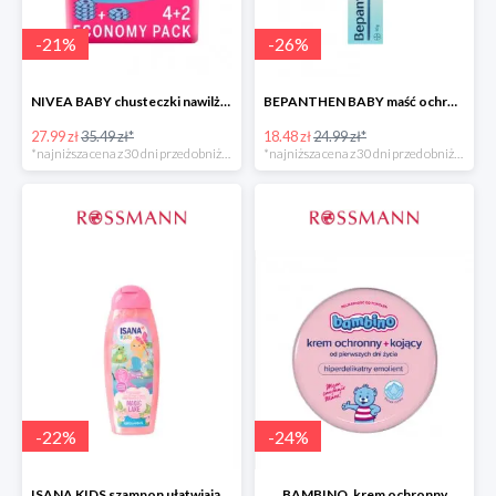
-
21
%
-
26
%
NIVEA BABY chusteczki nawilżane
BEPANTHEN BABY maść ochronna
27.99 zł
35.49 zł*
18.48 zł
24.99 zł*
*najniższa cena z 30 dni przed obniżką
*najniższa cena z 30 dni przed obniżką
-
22
%
-
24
%
ISANA KIDS szampon ułatwiający rozczesywanie 200 ml
BAMBINO, krem ochronny