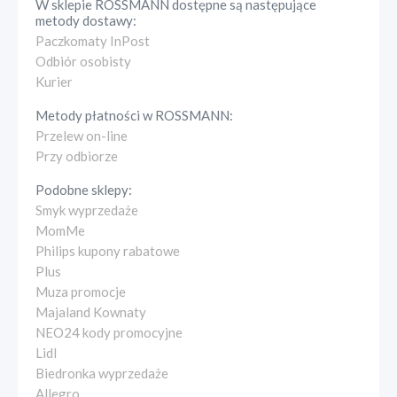
W sklepie
ROSSMANN
dostępne są następujące
metody dostawy:
Paczkomaty InPost
Odbiór osobisty
Kurier
Metody płatności w
ROSSMANN
:
Przelew on-line
Przy odbiorze
Podobne sklepy:
Smyk wyprzedaże
MomMe
Philips kupony rabatowe
Plus
Muza promocje
Majaland Kownaty
NEO24 kody promocyjne
Lidl
Biedronka wyprzedaże
Allegro