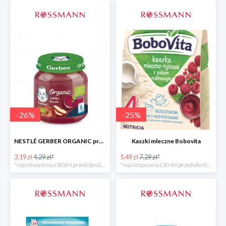
-
26
%
-
25
%
NESTLÉ GERBER ORGANIC przeciery i deserki owocowe
Kaszki mleczne Bobovita
3.19 zł
4.29 zł*
5.49 zł
7.29 zł*
*najniższa cena z 30 dni przed obniżką
*najniższa cena z 30 dni przed obniżką