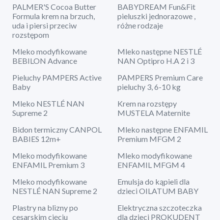
PALMER'S Cocoa Butter
BABYDREAM Fun&Fit
Formula krem na brzuch,
pieluszki jednorazowe ,
uda i piersi przeciw
różne rodzaje
rozstępom
Mleko modyfikowane
Mleko następne NESTLÉ
BEBILON Advance
NAN Optipro H.A 2 i 3
Pieluchy PAMPERS Active
PAMPERS Premium Care
Baby
pieluchy 3, 6-10 kg
Mleko NESTLÉ NAN
Krem na rozstępy
Supreme 2
MUSTELA Maternite
Bidon termiczny CANPOL
Mleko następne ENFAMIL
BABIES 12m+
Premium MFGM 2
Mleko modyfikowane
Mleko modyfikowane
ENFAMIL Premium 3
ENFAMIL MFGM 4
Mleko modyfikowane
Emulsja do kąpieli dla
NESTLÉ NAN Supreme 2
dzieci OILATUM BABY
Plastry na blizny po
Elektryczna szczoteczka
cesarskim cięciu
dla dzieci PROKUDENT