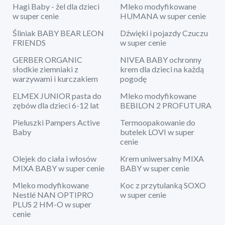
Hagi Baby - żel dla dzieci
Mleko modyfikowane
w super cenie
HUMANA w super cenie
Śliniak BABY BEAR LEON
Dźwięki i pojazdy Czuczu
FRIENDS
w super cenie
GERBER ORGANIC
NIVEA BABY ochronny
słodkie ziemniaki z
krem dla dzieci na każdą
warzywami i kurczakiem
pogodę
ELMEX JUNIOR pasta do
Mleko modyfikowane
zębów dla dzieci 6-12 lat
BEBILON 2 PROFUTURA
Pieluszki Pampers Active
Termoopakowanie do
Baby
butelek LOVI w super
cenie
Olejek do ciała i włosów
Krem uniwersalny MIXA
MIXA BABY w super cenie
BABY w super cenie
Mleko modyfikowane
Koc z przytulanką SOXO
Nestlé NAN OPTIPRO
w super cenie
PLUS 2 HM-O w super
cenie