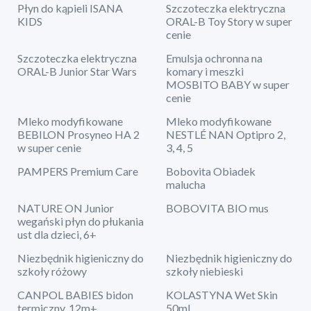
Płyn do kąpieli ISANA
Szczoteczka elektryczna
KIDS
ORAL-B Toy Story w super
cenie
Szczoteczka elektryczna
Emulsja ochronna na
ORAL-B Junior Star Wars
komary i meszki
MOSBITO BABY w super
cenie
Mleko modyfikowane
Mleko modyfikowane
BEBILON Prosyneo HA 2
NESTLÉ NAN Optipro 2,
w super cenie
3, 4, 5
PAMPERS Premium Care
Bobovita Obiadek
malucha
NATURE ON Junior
BOBOVITA BIO mus
wegański płyn do płukania
ust dla dzieci, 6+
Niezbędnik higieniczny do
Niezbędnik higieniczny do
szkoły różowy
szkoły niebieski
CANPOL BABIES bidon
KOLASTYNA Wet Skin
termiczny, 12m+
50ml