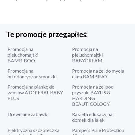
Te promocje przegapiłeś:
Promocja na
Promocja na
pieluchomajtki
pieluchomajtki
BAMBIBOO
BABYDREAM
Promocja na
Promocja na żel do mycia
ortodontyczne smoczki
ciała BAMBINO
Promocja na piankę do
Promocja na żel pod
włosów ATOPERAL BABY
prysznic BAYLIS &
PLUS
HARDING
BEAUTICOLOGY
Drewniane zabawki
Rakieta edukacyjna i
domek dla lalek
Elektryczna szczoteczka
Pampers Pure Protection