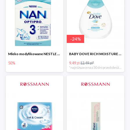
-
24
%
Mleko modyfikowane NESTLE NAN OPTIPRO 3 -50%
BABY DOVE RICH MOISTURE balsam nawilżający
50%
9.49 zł
12.49 zł*
*najniższa cena z 30 dni przed obniżką