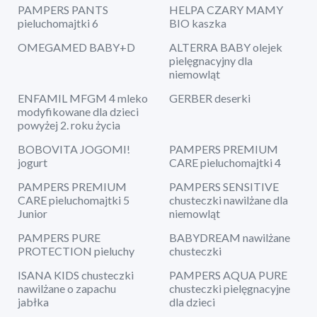
PAMPERS PANTS
HELPA CZARY MAMY
pieluchomajtki 6
BIO kaszka
OMEGAMED BABY+D
ALTERRA BABY olejek
pielęgnacyjny dla
niemowląt
ENFAMIL MFGM 4 mleko
GERBER deserki
modyfikowane dla dzieci
powyżej 2. roku życia
BOBOVITA JOGOMI!
PAMPERS PREMIUM
jogurt
CARE pieluchomajtki 4
PAMPERS PREMIUM
PAMPERS SENSITIVE
CARE pieluchomajtki 5
chusteczki nawilżane dla
Junior
niemowląt
PAMPERS PURE
BABYDREAM nawilżane
PROTECTION pieluchy
chusteczki
ISANA KIDS chusteczki
PAMPERS AQUA PURE
nawilżane o zapachu
chusteczki pielęgnacyjne
jabłka
dla dzieci