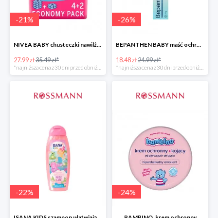
-
21
%
-
26
%
NIVEA BABY chusteczki nawilżane
BEPANTHEN BABY maść ochronna
27.99 zł
35.49 zł*
18.48 zł
24.99 zł*
*najniższa cena z 30 dni przed obniżką
*najniższa cena z 30 dni przed obniżką
-
22
%
-
24
%
ISANA KIDS szampon ułatwiający rozczesywanie 200 ml
BAMBINO, krem ochronny