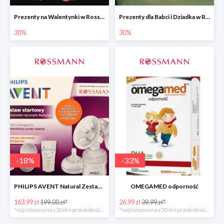
Prezenty na Walentynki w Rossmannie do -30%
Prezenty dla Babci i Dziadka w Rossmannie do -30%
30%
30%
-
18
%
-
33
%
PHILIPS AVENT Natural Zestaw Startowy
OMEGAMED odporność
163.99 zł
199.00 zł*
26.99 zł
39.99 zł*
*najniższa cena z 30 dni przed obniżką
*najniższa cena z 30 dni przed obniżką