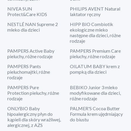
NIVEA SUN
PHILIPS AVENT Natural
Protect&Care KIDS
laktator ręczny
NESTLÉ NAN Supreme 2
HIPP BIO Combiotik
mleko dla dzieci
ekologiczne mleko
następne dla dzieci, różne
rodzaje
PAMPERS Active Baby
PAMPERS Premium Care
pieluchy, różne rodzaje
pieluchy, różne rodzaje
PAMPERS Pants
OILATUM BABY krem z
pieluchomajtki, różne
pompką dla dzieci
rodzaje
PAMPERS Pure
BEBIKO Junior 3 mleko
Protection pieluchy, różne
modyfikowane dla dzieci,
rodzaje
różne rodzaje
ONLYBIO Baby
PALMER'S Cocoa Butter
hipoalergiczny płyn do
Formula krem ujędrniający
kąpieli dla skóry wrażliwej,
do biustu
alergicznej, z AZS