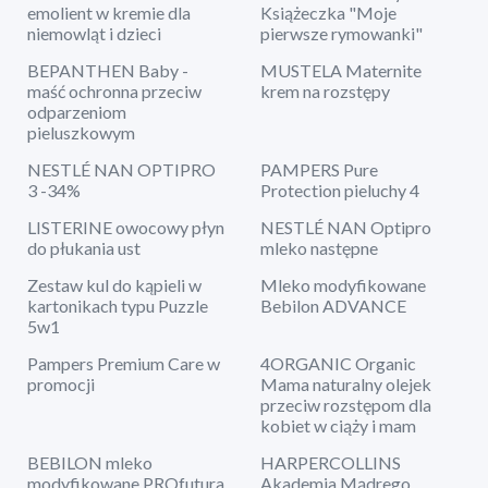
emolient w kremie dla
Książeczka "Moje
niemowląt i dzieci
pierwsze rymowanki"
BEPANTHEN Baby -
MUSTELA Maternite
maść ochronna przeciw
krem na rozstępy
odparzeniom
pieluszkowym
NESTLÉ NAN OPTIPRO
PAMPERS Pure
3 -34%
Protection pieluchy 4
LISTERINE owocowy płyn
NESTLÉ NAN Optipro
do płukania ust
mleko następne
Zestaw kul do kąpieli w
Mleko modyfikowane
kartonikach typu Puzzle
Bebilon ADVANCE
5w1
Pampers Premium Care w
4ORGANIC Organic
promocji
Mama naturalny olejek
przeciw rozstępom dla
kobiet w ciąży i mam
BEBILON mleko
HARPERCOLLINS
modyfikowane PROfutura
Akademia Mądrego