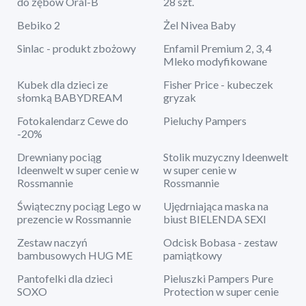
do zębów Oral-B
28 szt.
Bebiko 2
Żel Nivea Baby
Sinlac - produkt zbożowy
Enfamil Premium 2, 3, 4
Mleko modyfikowane
Kubek dla dzieci ze
Fisher Price - kubeczek
słomką BABYDREAM
gryzak
Fotokalendarz Cewe do
Pieluchy Pampers
-20%
Drewniany pociąg
Stolik muzyczny Ideenwelt
Ideenwelt w super cenie w
w super cenie w
Rossmannie
Rossmannie
Świąteczny pociąg Lego w
Ujędrniająca maska na
prezencie w Rossmannie
biust BIELENDA SEXI
Zestaw naczyń
Odcisk Bobasa - zestaw
bambusowych HUG ME
pamiątkowy
Pantofelki dla dzieci
Pieluszki Pampers Pure
SOXO
Protection w super cenie