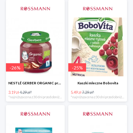
-
26
%
-
25
%
NESTLÉ GERBER ORGANIC przeciery i deserki owocowe
Kaszki mleczne Bobovita
3.19 zł
4.29 zł*
5.49 zł
7.29 zł*
*najniższa cena z 30 dni przed obniżką
*najniższa cena z 30 dni przed obniżką