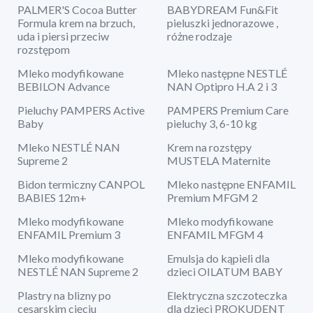
PALMER'S Cocoa Butter
BABYDREAM Fun&Fit
Formula krem na brzuch,
pieluszki jednorazowe ,
uda i piersi przeciw
różne rodzaje
rozstępom
Mleko modyfikowane
Mleko następne NESTLÉ
BEBILON Advance
NAN Optipro H.A 2 i 3
Pieluchy PAMPERS Active
PAMPERS Premium Care
Baby
pieluchy 3, 6-10 kg
Mleko NESTLÉ NAN
Krem na rozstępy
Supreme 2
MUSTELA Maternite
Bidon termiczny CANPOL
Mleko następne ENFAMIL
BABIES 12m+
Premium MFGM 2
Mleko modyfikowane
Mleko modyfikowane
ENFAMIL Premium 3
ENFAMIL MFGM 4
Mleko modyfikowane
Emulsja do kąpieli dla
NESTLÉ NAN Supreme 2
dzieci OILATUM BABY
Plastry na blizny po
Elektryczna szczoteczka
cesarskim cięciu
dla dzieci PROKUDENT