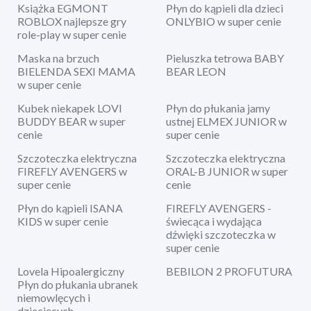
Książka EGMONT
Płyn do kąpieli dla dzieci
ROBLOX najlepsze gry
ONLYBIO w super cenie
role-play w super cenie
Maska na brzuch
Pieluszka tetrowa BABY
BIELENDA SEXI MAMA
BEAR LEON
w super cenie
Kubek niekapek LOVI
Płyn do płukania jamy
BUDDY BEAR w super
ustnej ELMEX JUNIOR w
cenie
super cenie
Szczoteczka elektryczna
Szczoteczka elektryczna
FIREFLY AVENGERS w
ORAL-B JUNIOR w super
super cenie
cenie
Płyn do kąpieli ISANA
FIREFLY AVENGERS -
KIDS w super cenie
świecąca i wydająca
dźwięki szczoteczka w
super cenie
Lovela Hipoalergiczny
BEBILON 2 PROFUTURA
Płyn do płukania ubranek
niemowlęcych i
dziecięcych