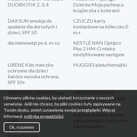
DUOBIOTIK 2, 3, 4
Dziecka Moja pachnąca
książeczka z kolorami
DAX SUN emulsja do
CZUCZU karty
opalania dla dorosłych i
kontastowe na kółeczku 0
dzieci, SPF 50
m.+
dla niemowląt po 6. m-cu
NESTLÉ NAN Optipro
Plus 2 HM-O mleko
modyfikowane następne
LIRENE Kids mleczko
HUGGIES pieluchomajtki
ochronne dla dzieci
bardzo wysoka ochrona,
SPF 50+
BEBILON 2,3,4 PROfutura
PROKUDENT Kids
Używamy plików cookies, by ułatwić korzystanie z naszych
DUObiotik
elektryczna szczoteczka
dla dzieci
serwisów. Jeśli nie chcesz, by pliki cookies były zapisywane na
Twoim dysku, zmień ustawienia swojej przeglądarki. Więcej
Bezmleczna kaszka 5
Bambiboo jednorazowe
informacji:
polityka prywatności
.
zbóż
pieluchomajtki z włóknem
bambusowym
Ok, rozumiem
BABYDREAM