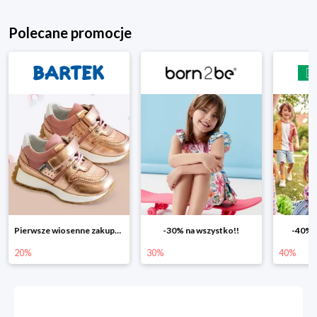
Polecane promocje
Pierwsze wiosenne zakupy -20%
-30% na wszystko!!
-40% n
20%
30%
40%