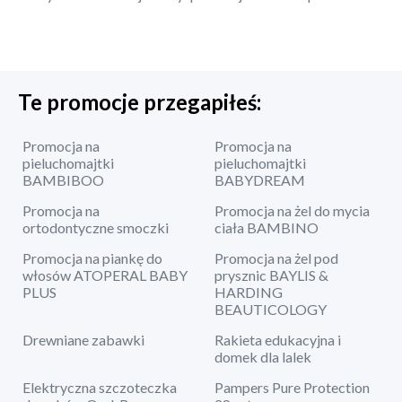
Te promocje przegapiłeś:
Promocja na
Promocja na
pieluchomajtki
pieluchomajtki
BAMBIBOO
BABYDREAM
Promocja na
Promocja na żel do mycia
ortodontyczne smoczki
ciała BAMBINO
Promocja na piankę do
Promocja na żel pod
włosów ATOPERAL BABY
prysznic BAYLIS &
PLUS
HARDING
BEAUTICOLOGY
Drewniane zabawki
Rakieta edukacyjna i
domek dla lalek
Elektryczna szczoteczka
Pampers Pure Protection