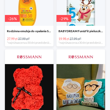
-
26
%
-
29
%
Rodzinna emulsja do opalania SPF 50
BABYDREAM Fun&Fit pieluszki jednorazowe Junior 5
27.99 zł
37.99 zł*
19.98 zł
27.99 zł*
*najniższa cena z 30 dni przed obniżką
*najniższa cena z 30 dni przed obniżką