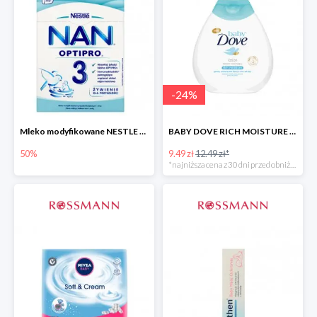
-
24
%
Mleko modyfikowane NESTLE NAN OPTIPRO 3 -50%
BABY DOVE RICH MOISTURE balsam nawilżający
50%
9.49 zł
12.49 zł*
*najniższa cena z 30 dni przed obniżką