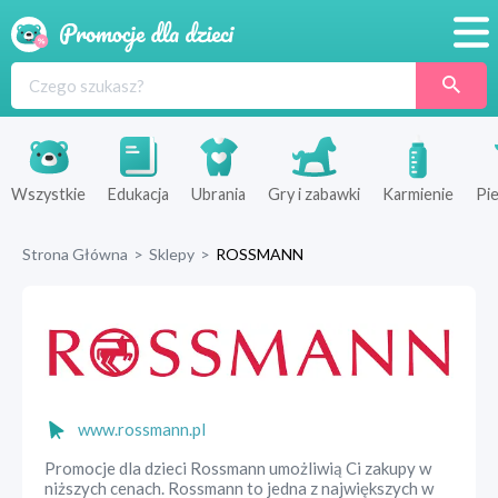
Promocje
Produkty
Sklepy
Wszystkie
Edukacja
Ubrania
Gry i zabawki
Karmienie
Pie
Blog
Strona Główna
>
Sklepy
>
ROSSMANN
Wyprawka
www.rossmann.pl
Promocje dla dzieci Rossmann umożliwią Ci zakupy w
niższych cenach. Rossmann to jedna z największych w