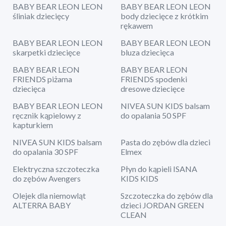
BABY BEAR LEON LEON
BABY BEAR LEON LEON
śliniak dziecięcy
body dziecięce z krótkim
rękawem
BABY BEAR LEON LEON
BABY BEAR LEON LEON
skarpetki dziecięce
bluza dziecięca
BABY BEAR LEON
BABY BEAR LEON
FRIENDS piżama
FRIENDS spodenki
dziecięca
dresowe dziecięce
BABY BEAR LEON LEON
NIVEA SUN KIDS balsam
ręcznik kąpielowy z
do opalania 50 SPF
kapturkiem
NIVEA SUN KIDS balsam
Pasta do zębów dla dzieci
do opalania 30 SPF
Elmex
Elektryczna szczoteczka
Płyn do kąpieli ISANA
do zębów Avengers
KIDS KIDS
Olejek dla niemowląt
Szczoteczka do zębów dla
ALTERRA BABY
dzieci JORDAN GREEN
CLEAN