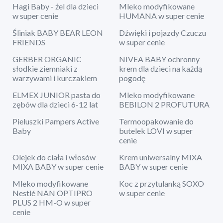
Hagi Baby - żel dla dzieci
Mleko modyfikowane
w super cenie
HUMANA w super cenie
Śliniak BABY BEAR LEON
Dźwięki i pojazdy Czuczu
FRIENDS
w super cenie
GERBER ORGANIC
NIVEA BABY ochronny
słodkie ziemniaki z
krem dla dzieci na każdą
warzywami i kurczakiem
pogodę
ELMEX JUNIOR pasta do
Mleko modyfikowane
zębów dla dzieci 6-12 lat
BEBILON 2 PROFUTURA
Pieluszki Pampers Active
Termoopakowanie do
Baby
butelek LOVI w super
cenie
Olejek do ciała i włosów
Krem uniwersalny MIXA
MIXA BABY w super cenie
BABY w super cenie
Mleko modyfikowane
Koc z przytulanką SOXO
Nestlé NAN OPTIPRO
w super cenie
PLUS 2 HM-O w super
cenie