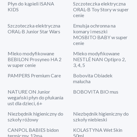
Płyn do kąpieli ISANA
Szczoteczka elektryczna
KIDS
ORAL-B Toy Story w super
cenie
Szczoteczka elektryczna
Emulsja ochronna na
ORAL-B Junior Star Wars
komary i meszki
MOSBITO BABY w super
cenie
Mleko modyfikowane
Mleko modyfikowane
BEBILON Prosyneo HA 2
NESTLÉ NAN Optipro 2,
w super cenie
3, 4, 5
PAMPERS Premium Care
Bobovita Obiadek
malucha
NATURE ON Junior
BOBOVITA BIO mus
wegański płyn do płukania
ust dla dzieci, 6+
Niezbędnik higieniczny do
Niezbędnik higieniczny do
szkoły różowy
szkoły niebieski
CANPOL BABIES bidon
KOLASTYNA Wet Skin
termiczny, 12m+
50ml