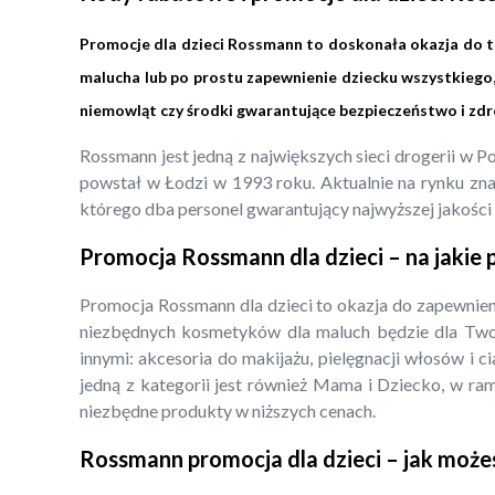
Promocje dla dzieci Rossmann to doskonała okazja do teg
malucha lub po prostu zapewnienie dziecku wszystkiego
niemowląt czy środki gwarantujące bezpieczeństwo i zd
Rossmann jest jedną z największych sieci drogerii w 
powstał w Łodzi w 1993 roku. Aktualnie na rynku znaj
którego dba personel gwarantujący najwyższej jakości o
Promocja Rossmann dla dzieci – na jakie
Promocja Rossmann dla dzieci to okazja do zapewnieni
niezbędnych kosmetyków dla maluch będzie dla Tw
innymi: akcesoria do makijażu, pielęgnacji włosów i c
jedną z kategorii jest również Mama i Dziecko, w ra
niezbędne produkty w niższych cenach.
Rossmann promocja dla dzieci – jak może