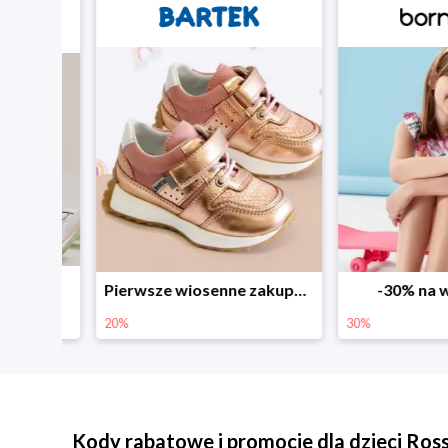
Sezonowe obniżki do -50% w Zalando
Pierwsze wiosenne zakupy -20%
-30% na wsz
20%
30%
Kody rabatowe i promocje dla dzieci Ro