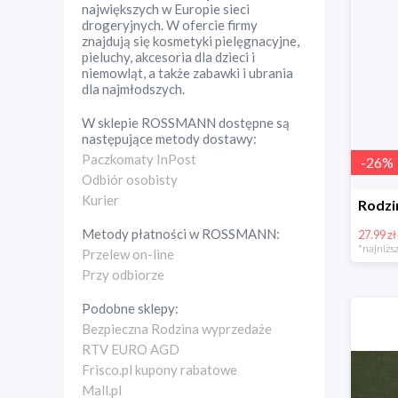
największych w Europie sieci
drogeryjnych. W ofercie firmy
znajdują się kosmetyki pielęgnacyjne,
pieluchy, akcesoria dla dzieci i
niemowląt, a także zabawki i ubrania
dla najmłodszych.
W sklepie
ROSSMANN
dostępne są
następujące metody dostawy:
Paczkomaty InPost
-
26
%
Odbiór osobisty
Kurier
Metody płatności w
ROSSMANN
:
27.99 zł
*najniższ
Przelew on-line
Przy odbiorze
Podobne sklepy:
Bezpieczna Rodzina wyprzedaże
RTV EURO AGD
Frisco.pl kupony rabatowe
Mall.pl