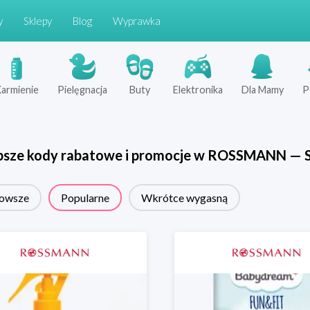
y
Sklepy
Blog
Wyprawka
armienie
Pielęgnacja
Buty
Elektronika
Dla Mamy
P
psze kody rabatowe i promocje w
ROSSMANN
—
owsze
Popularne
Wkrótce wygasną