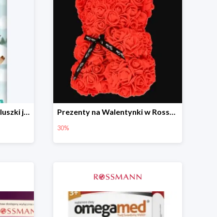
BABYDREAM Fun&Fit pieluszki jednorazowe Junior 5
Prezenty na Walentynki w Rossmannie do -30%
30%