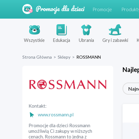
Promocje
Produkt
Wszystkie
Edukacja
Ubrania
Gry i zabawki
K
Strona Główna
>
Sklepy
>
ROSSMANN
Najle
Najn
Kontakt:
www.rossmann.pl
Promocje dla dzieci Rossmann
umożliwią Ci zakupy w niższych
cenach. Rossmann to jedna z