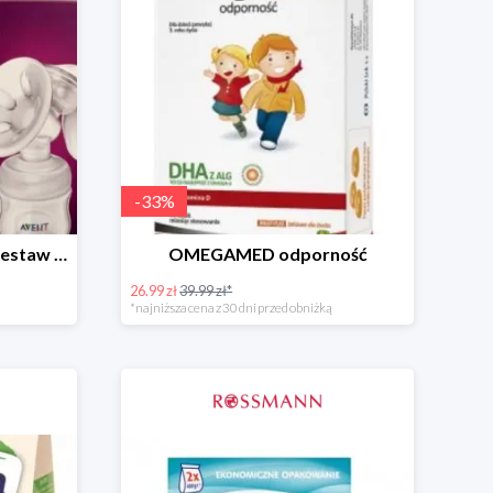
-
33
%
PHILIPS AVENT Natural Zestaw Startowy
OMEGAMED odporność
26.99 zł
39.99 zł*
*najniższa cena z 30 dni przed obniżką