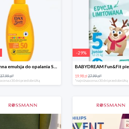
-
29
%
Rodzinna emulsja do opalania SPF 50
37.99 zł*
19.98 zł
27.99 zł*
a cena z 30 dni przed obniżką
*najniższa cena z 30 dni przed obniżką