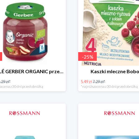
-
25
%
NESTLÉ GERBER ORGANIC przeciery i deserki owocowe
Kaszki mleczne Bobo
.29 zł*
5.49 zł
7.29 zł*
a cena z 30 dni przed obniżką
*najniższa cena z 30 dni przed obniżką