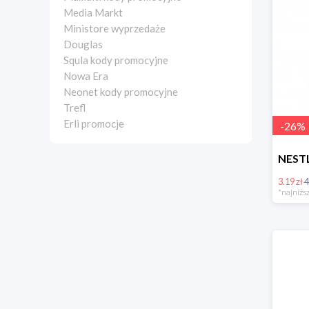
Media Markt
Ministore wyprzedaże
Douglas
Squla kody promocyjne
Nowa Era
Neonet kody promocyjne
Trefl
Erli promocje
-
26
%
3.19 zł
4
*najniższ