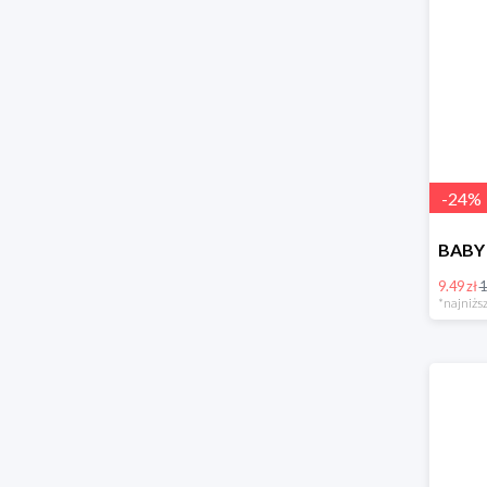
-
24
%
9.49 zł
1
*najniższ