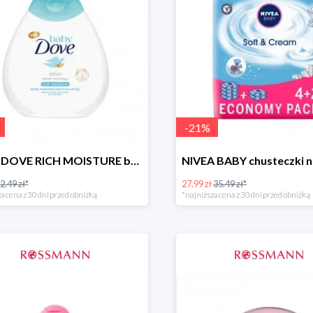
-
21
%
BABY DOVE RICH MOISTURE balsam nawilżający
2.49 zł*
27.99 zł
35.49 zł*
a cena z 30 dni przed obniżką
*najniższa cena z 30 dni przed obniżką