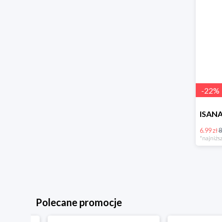
-
22
%
6.99 zł
8
*najniższ
Polecane promocje