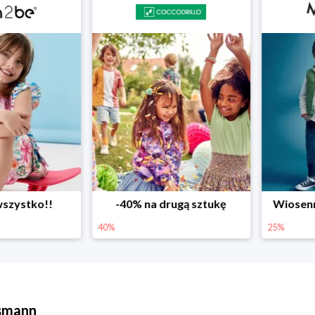
ystko!!
-40% na drugą sztukę
Wiosenne r
40%
25%
ssmann