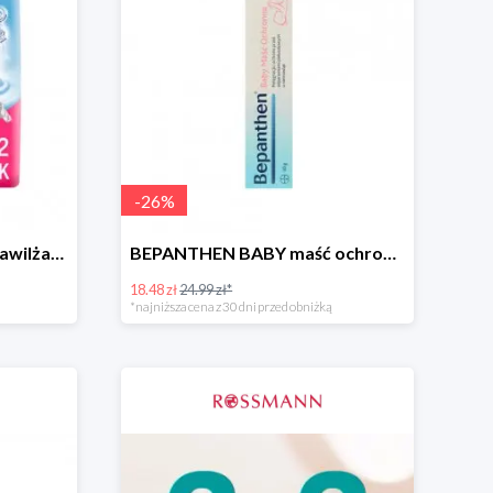
-
26
%
NIVEA BABY chusteczki nawilżane
BEPANTHEN BABY maść ochronna
18.48 zł
24.99 zł*
*najniższa cena z 30 dni przed obniżką