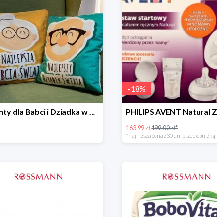
-
18
%
Prezenty dla Babci i Dziadka w Rossmannie do -30%
163.99 zł
199.00 zł*
*najniższa cena z 30 dni przed obniżką