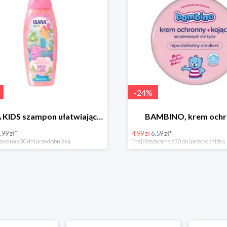
-
24
%
ISANA KIDS szampon ułatwiający rozczesywanie 200 ml
BAMBINO, krem och
.99 zł*
4.99 zł
6.59 zł*
a cena z 30 dni przed obniżką
*najniższa cena z 30 dni przed obniżką