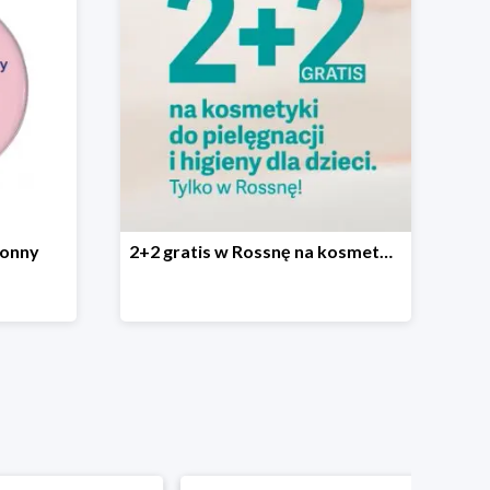
ronny
2+2 gratis w Rossnę na kosmetyki do pielęgnacji i higieny dla dzieci