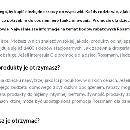
o, by kupić niezbędne rzeczy do wyprawki. Każdy rodzic wie, z jak
, co potrzebne do codziennego funkcjonowania. Promocje dla dziec
rowie. Najważniejsze informacje na temat kodów rabatowych Rossm
Polsce. Możesz w nich znaleźć wysokiej jakości produkty od najl
duje się aż 1400 sklepów stacjonarnych. Jak zapewnia drogeria, w
bsługę. Jeżeli interesują Cię promocje dla dzieci Rossmann, śledź
 produkty je otrzymasz?
a dziecku najwyższej jakości produktów w niskich cenach. Jeże
ojego budżetu domowego zbyt dużym obciążeniem, rabaty mogą
iała, produkty do higieny intymnej, perfumy, żywność, produkty 
mach której może być udostępniona promocja Rossmann dla dzie
sz je otrzymać?