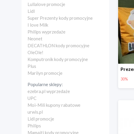
Lullalove promocje
Lidl
Super Prezenty kody promocyjne
I love Milk
Philips wyprzedaże
Neonet
DECATHLON kody promocyjne
OleOle!
Komputronik kody promocyjne
Plus
Marilyn promocje
30%
Popularne sklepy:
ezebra.pl wyprzedaże
UPC
Moi-Mili kupony rabatowe
urwis.pl
Lidl promocje
Philips
Mamaiti kody promocyjne