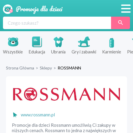
Promocje
Produkty
Sklepy
Wszystkie
Edukacja
Ubrania
Gry i zabawki
Karmienie
Pie
Blog
Strona Główna
>
Sklepy
>
ROSSMANN
Wyprawka
www.rossmann.pl
Promocje dla dzieci Rossmann umożliwią Ci zakupy w
niższych cenach. Rossmann to jedna z największych w