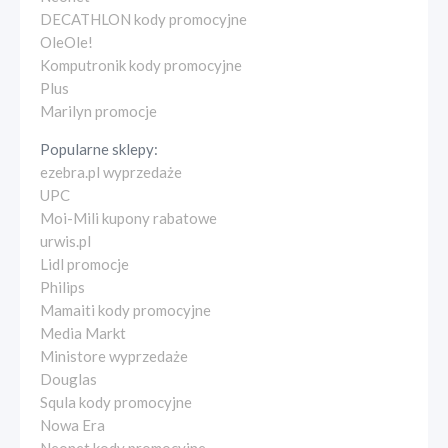
DECATHLON kody promocyjne
OleOle!
Komputronik kody promocyjne
Plus
Marilyn promocje
Popularne sklepy:
ezebra.pl wyprzedaże
UPC
Moi-Mili kupony rabatowe
urwis.pl
Lidl promocje
Philips
Mamaiti kody promocyjne
Media Markt
Ministore wyprzedaże
Douglas
Squla kody promocyjne
Nowa Era