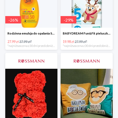
-
26
%
-
29
%
Rodzinna emulsja do opalania SPF 50
BABYDREAM Fun&Fit pieluszki jednorazowe Junior 5
27.99 zł
37.99 zł*
19.98 zł
27.99 zł*
*najniższa cena z 30 dni przed obniżką
*najniższa cena z 30 dni przed obniżką