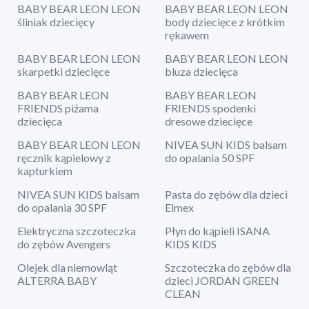
BABY BEAR LEON LEON
BABY BEAR LEON LEON
śliniak dziecięcy
body dziecięce z krótkim
rękawem
BABY BEAR LEON LEON
BABY BEAR LEON LEON
skarpetki dziecięce
bluza dziecięca
BABY BEAR LEON
BABY BEAR LEON
FRIENDS piżama
FRIENDS spodenki
dziecięca
dresowe dziecięce
BABY BEAR LEON LEON
NIVEA SUN KIDS balsam
ręcznik kąpielowy z
do opalania 50 SPF
kapturkiem
NIVEA SUN KIDS balsam
Pasta do zębów dla dzieci
do opalania 30 SPF
Elmex
Elektryczna szczoteczka
Płyn do kąpieli ISANA
do zębów Avengers
KIDS KIDS
Olejek dla niemowląt
Szczoteczka do zębów dla
ALTERRA BABY
dzieci JORDAN GREEN
CLEAN