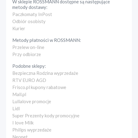
W sklepie
ROSSMANN
dostępne są następujące
metody dostawy:
Paczkomaty InPost
Odbiór osobisty
Kurier
Metody płatności w
ROSSMANN
:
Przelew on-line
Przy odbiorze
Podobne sklepy:
Bezpieczna Rodzina wyprzedaże
RTV EURO AGD
Frisco.pl kupony rabatowe
Mall.pl
Lullalove promocje
Lidl
Super Prezenty kody promocyjne
I love Milk
Philips wyprzedaże
Neonet