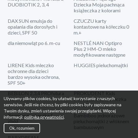
DUOBIOTIK 2, 3, 4
Dziecka Moja pachnąca
książeczka z kolorami
DAX SUN emulsja do
CZUCZU karty
opalania dla dorosłych i
kontastowe na kółeczku 0
dzieci, SPF 50
m.+
dla niemowląt po 6. m-cu
NESTLÉ NAN Optipro
Plus 2 HM-O mleko
modyfikowane następne
LIRENE Kids mleczko
HUGGIES pieluchomajtki
ochronne dla dzieci
bardzo wysoka ochrona,
SPF 50+
BEBILON 2,3,4 PROfutura
PROKUDENT Kids
Używamy plików cookies, by ułatwić korzystanie z naszych
DUObiotik
elektryczna szczoteczka
dla dzieci
serwisów. Jeśli nie chcesz, by pliki cookies były zapisywane na
Twoim dysku, zmień ustawienia swojej przeglądarki. Więcej
Bezmleczna kaszka 5
Bambiboo jednorazowe
informacji:
polityka prywatności
.
zbóż
pieluchomajtki z włóknem
bambusowym
Ok, rozumiem
BABYDREAM