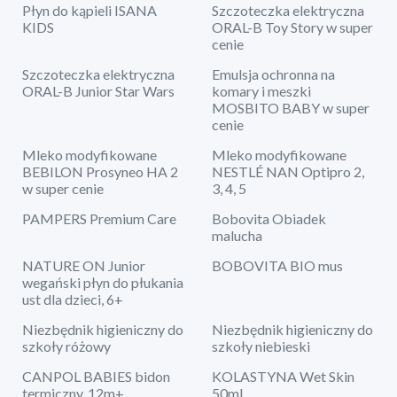
Płyn do kąpieli ISANA
Szczoteczka elektryczna
KIDS
ORAL-B Toy Story w super
cenie
Szczoteczka elektryczna
Emulsja ochronna na
ORAL-B Junior Star Wars
komary i meszki
MOSBITO BABY w super
cenie
Mleko modyfikowane
Mleko modyfikowane
BEBILON Prosyneo HA 2
NESTLÉ NAN Optipro 2,
w super cenie
3, 4, 5
PAMPERS Premium Care
Bobovita Obiadek
malucha
NATURE ON Junior
BOBOVITA BIO mus
wegański płyn do płukania
ust dla dzieci, 6+
Niezbędnik higieniczny do
Niezbędnik higieniczny do
szkoły różowy
szkoły niebieski
CANPOL BABIES bidon
KOLASTYNA Wet Skin
termiczny, 12m+
50ml