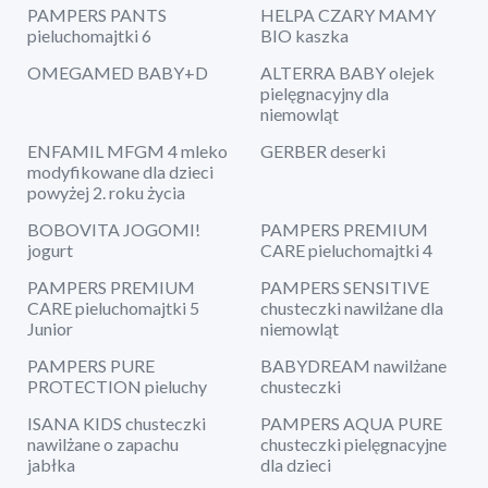
PAMPERS PANTS
HELPA CZARY MAMY
pieluchomajtki 6
BIO kaszka
OMEGAMED BABY+D
ALTERRA BABY olejek
pielęgnacyjny dla
niemowląt
ENFAMIL MFGM 4 mleko
GERBER deserki
modyfikowane dla dzieci
powyżej 2. roku życia
BOBOVITA JOGOMI!
PAMPERS PREMIUM
jogurt
CARE pieluchomajtki 4
PAMPERS PREMIUM
PAMPERS SENSITIVE
CARE pieluchomajtki 5
chusteczki nawilżane dla
Junior
niemowląt
PAMPERS PURE
BABYDREAM nawilżane
PROTECTION pieluchy
chusteczki
ISANA KIDS chusteczki
PAMPERS AQUA PURE
nawilżane o zapachu
chusteczki pielęgnacyjne
jabłka
dla dzieci