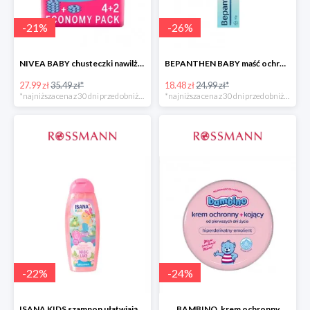
-
21
%
-
26
%
NIVEA BABY chusteczki nawilżane
BEPANTHEN BABY maść ochronna
27.99 zł
35.49 zł*
18.48 zł
24.99 zł*
*najniższa cena z 30 dni przed obniżką
*najniższa cena z 30 dni przed obniżką
-
22
%
-
24
%
ISANA KIDS szampon ułatwiający rozczesywanie 200 ml
BAMBINO, krem ochronny