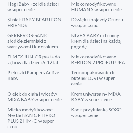
Hagi Baby - żel dla dzieci
Mleko modyfikowane
w super cenie
HUMANA w super cenie
Śliniak BABY BEAR LEON
Dźwięki i pojazdy Czuczu
FRIENDS
w super cenie
GERBER ORGANIC
NIVEA BABY ochronny
słodkie ziemniaki z
krem dla dzieci na każdą
warzywami i kurczakiem
pogodę
ELMEX JUNIOR pasta do
Mleko modyfikowane
zębów dla dzieci 6-12 lat
BEBILON 2 PROFUTURA
Pieluszki Pampers Active
Termoopakowanie do
Baby
butelek LOVI w super
cenie
Olejek do ciała i włosów
Krem uniwersalny MIXA
MIXA BABY w super cenie
BABY w super cenie
Mleko modyfikowane
Koc z przytulanką SOXO
Nestlé NAN OPTIPRO
w super cenie
PLUS 2 HM-O w super
cenie