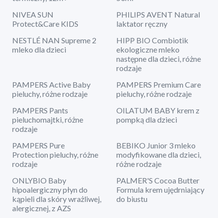
NIVEA SUN
PHILIPS AVENT Natural
Protect&Care KIDS
laktator ręczny
NESTLÉ NAN Supreme 2
HIPP BIO Combiotik
mleko dla dzieci
ekologiczne mleko
następne dla dzieci, różne
rodzaje
PAMPERS Active Baby
PAMPERS Premium Care
pieluchy, różne rodzaje
pieluchy, różne rodzaje
PAMPERS Pants
OILATUM BABY krem z
pieluchomajtki, różne
pompką dla dzieci
rodzaje
PAMPERS Pure
BEBIKO Junior 3 mleko
Protection pieluchy, różne
modyfikowane dla dzieci,
rodzaje
różne rodzaje
ONLYBIO Baby
PALMER'S Cocoa Butter
hipoalergiczny płyn do
Formula krem ujędrniający
kąpieli dla skóry wrażliwej,
do biustu
alergicznej, z AZS