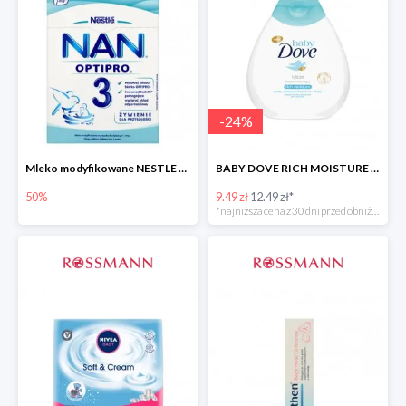
-
24
%
Mleko modyfikowane NESTLE NAN OPTIPRO 3 -50%
BABY DOVE RICH MOISTURE balsam nawilżający
50%
9.49 zł
12.49 zł*
*najniższa cena z 30 dni przed obniżką