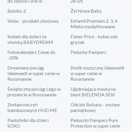
do zębów Oral-B
28 szt.
Bebiko 2
Żel Nivea Baby
Sinlac - produkt zbożowy
Enfamil Premium 2, 3, 4
Mleko modyfikowane
Kubek dla dzieci ze
Fisher Price - kubeczek
słomką BABYDREAM
gryzak
Fotokalendarz Cewe do
Pieluchy Pampers
-20%
Drewniany pociąg
Stolik muzyczny Ideenwelt
Ideenwelt w super cenie w
w super cenie w
Rossmannie
Rossmannie
Świąteczny pociąg Lego w
Ujędrniająca maska na
prezencie w Rossmannie
biust BIELENDA SEXI
Zestaw naczyń
Odcisk Bobasa - zestaw
bambusowych HUG ME
pamiątkowy
Pantofelki dla dzieci
Pieluszki Pampers Pure
SOXO
Protection w super cenie