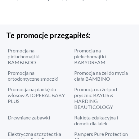
Te promocje przegapiłeś:
Promocja na
Promocja na
pieluchomajtki
pieluchomajtki
BAMBIBOO
BABYDREAM
Promocja na
Promocja na żel do mycia
ortodontyczne smoczki
ciała BAMBINO
Promocja na piankę do
Promocja na żel pod
włosów ATOPERAL BABY
prysznic BAYLIS &
PLUS
HARDING
BEAUTICOLOGY
Drewniane zabawki
Rakieta edukacyjna i
domek dla lalek
Elektryczna szczoteczka
Pampers Pure Protection