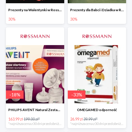
Prezenty na Walentynki w Rossmannie do -30%
Prezenty dla Babci i Dziadka w Rossmannie do -30%
30%
30%
-
18
%
-
33
%
PHILIPS AVENT Natural Zestaw Startowy
OMEGAMED odporność
163.99 zł
199.00 zł*
26.99 zł
39.99 zł*
*najniższa cena z 30 dni przed obniżką
*najniższa cena z 30 dni przed obniżką