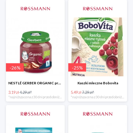
-
26
%
-
25
%
NESTLÉ GERBER ORGANIC przeciery i deserki owocowe
Kaszki mleczne Bobovita
3.19 zł
4.29 zł*
5.49 zł
7.29 zł*
*najniższa cena z 30 dni przed obniżką
*najniższa cena z 30 dni przed obniżką