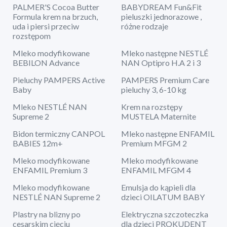
PALMER'S Cocoa Butter
BABYDREAM Fun&Fit
Formula krem na brzuch,
pieluszki jednorazowe ,
uda i piersi przeciw
różne rodzaje
rozstępom
Mleko modyfikowane
Mleko następne NESTLÉ
BEBILON Advance
NAN Optipro H.A 2 i 3
Pieluchy PAMPERS Active
PAMPERS Premium Care
Baby
pieluchy 3, 6-10 kg
Mleko NESTLÉ NAN
Krem na rozstępy
Supreme 2
MUSTELA Maternite
Bidon termiczny CANPOL
Mleko następne ENFAMIL
BABIES 12m+
Premium MFGM 2
Mleko modyfikowane
Mleko modyfikowane
ENFAMIL Premium 3
ENFAMIL MFGM 4
Mleko modyfikowane
Emulsja do kąpieli dla
NESTLÉ NAN Supreme 2
dzieci OILATUM BABY
Plastry na blizny po
Elektryczna szczoteczka
cesarskim cięciu
dla dzieci PROKUDENT