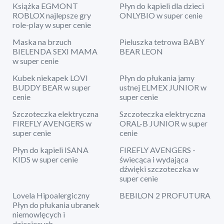
Książka EGMONT
Płyn do kąpieli dla dzieci
ROBLOX najlepsze gry
ONLYBIO w super cenie
role-play w super cenie
Maska na brzuch
Pieluszka tetrowa BABY
BIELENDA SEXI MAMA
BEAR LEON
w super cenie
Kubek niekapek LOVI
Płyn do płukania jamy
BUDDY BEAR w super
ustnej ELMEX JUNIOR w
cenie
super cenie
Szczoteczka elektryczna
Szczoteczka elektryczna
FIREFLY AVENGERS w
ORAL-B JUNIOR w super
super cenie
cenie
Płyn do kąpieli ISANA
FIREFLY AVENGERS -
KIDS w super cenie
świecąca i wydająca
dźwięki szczoteczka w
super cenie
Lovela Hipoalergiczny
BEBILON 2 PROFUTURA
Płyn do płukania ubranek
niemowlęcych i
dziecięcych