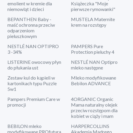
emolient w kremie dla
Książeczka "Moje
niemowląt i dzieci
pierwsze rymowanki"
BEPANTHEN Baby -
MUSTELA Maternite
maść ochronna przeciw
krem na rozstępy
odparzeniom
pieluszkowym
NESTLÉ NAN OPTIPRO
PAMPERS Pure
3 -34%
Protection pieluchy 4
LISTERINE owocowy płyn
NESTLÉ NAN Optipro
do płukania ust
mleko następne
Zestaw kul do kąpieli w
Mleko modyfikowane
kartonikach typu Puzzle
Bebilon ADVANCE
5w1
Pampers Premium Care w
4ORGANIC Organic
promocji
Mama naturalny olejek
przeciw rozstępom dla
kobiet w ciąży i mam
BEBILON mleko
HARPERCOLLINS
modyfikowane PROfutura
Akademia Mądrego