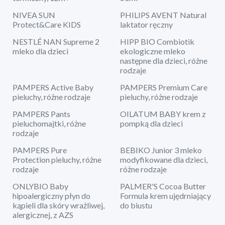
NIVEA SUN
PHILIPS AVENT Natural
Protect&Care KIDS
laktator ręczny
NESTLÉ NAN Supreme 2
HIPP BIO Combiotik
mleko dla dzieci
ekologiczne mleko
następne dla dzieci, różne
rodzaje
PAMPERS Active Baby
PAMPERS Premium Care
pieluchy, różne rodzaje
pieluchy, różne rodzaje
PAMPERS Pants
OILATUM BABY krem z
pieluchomajtki, różne
pompką dla dzieci
rodzaje
PAMPERS Pure
BEBIKO Junior 3 mleko
Protection pieluchy, różne
modyfikowane dla dzieci,
rodzaje
różne rodzaje
ONLYBIO Baby
PALMER'S Cocoa Butter
hipoalergiczny płyn do
Formula krem ujędrniający
kąpieli dla skóry wrażliwej,
do biustu
alergicznej, z AZS