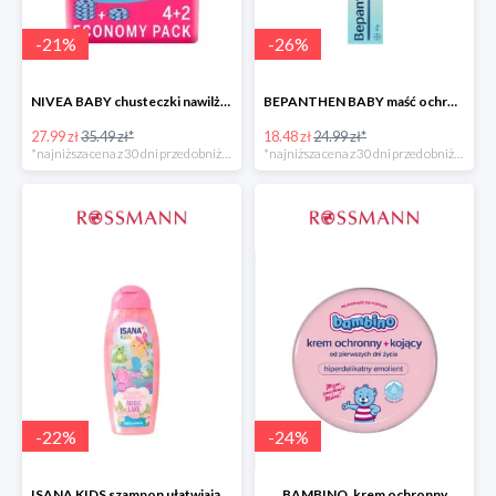
-
21
%
-
26
%
NIVEA BABY chusteczki nawilżane
BEPANTHEN BABY maść ochronna
27.99 zł
35.49 zł*
18.48 zł
24.99 zł*
*najniższa cena z 30 dni przed obniżką
*najniższa cena z 30 dni przed obniżką
-
22
%
-
24
%
ISANA KIDS szampon ułatwiający rozczesywanie 200 ml
BAMBINO, krem ochronny