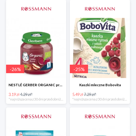
-
26
%
-
25
%
NESTLÉ GERBER ORGANIC przeciery i deserki owocowe
Kaszki mleczne Bobovita
3.19 zł
4.29 zł*
5.49 zł
7.29 zł*
*najniższa cena z 30 dni przed obniżką
*najniższa cena z 30 dni przed obniżką