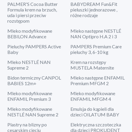
PALMER'S Cocoa Butter
BABYDREAM Fun&Fit
Formula krem na brzuch,
pieluszki jednorazowe ,
uda i piersi przeciw
różne rodzaje
rozstępom
Mleko modyfikowane
Mleko następne NESTLÉ
BEBILON Advance
NAN Optipro H.A 2 i 3
Pieluchy PAMPERS Active
PAMPERS Premium Care
Baby
pieluchy 3, 6-10 kg
Mleko NESTLÉ NAN
Krem na rozstępy
Supreme 2
MUSTELA Maternite
Bidon termiczny CANPOL
Mleko następne ENFAMIL
BABIES 12m+
Premium MFGM 2
Mleko modyfikowane
Mleko modyfikowane
ENFAMIL Premium 3
ENFAMIL MFGM 4
Mleko modyfikowane
Emulsja do kąpieli dla
NESTLÉ NAN Supreme 2
dzieci OILATUM BABY
Plastry na blizny po
Elektryczna szczoteczka
cesarskim cięciu
dla dzieci PROKUDENT