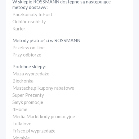
W sklepie
ROSSMANN
dostępne są następujące
metody dostawy:
Paczkomaty InPost
Odbiór osobisty
Kurier
Metody płatności w
ROSSMANN
:
Przelew on-line
Przy odbiorze
Podobne sklepy:
Muza wyprzedaże
Biedronka
Mustache.pl kupony rabatowe
Super Prezenty
Smyk promocje
4Home
Media Markt kody promocyjne
Lullalove
Frisco.pl wyprzedaże
MomMe