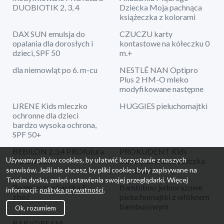
DUOBIOTIK 2, 3, 4
Dziecka Moja pachnąca
książeczka z kolorami
DAX SUN emulsja do
CZUCZU karty
opalania dla dorosłych i
kontastowe na kółeczku 0
dzieci, SPF 50
m.+
dla niemowląt po 6. m-cu
NESTLÉ NAN Optipro
Plus 2 HM-O mleko
modyfikowane następne
LIRENE Kids mleczko
HUGGIES pieluchomajtki
ochronne dla dzieci
bardzo wysoka ochrona,
SPF 50+
BEBILON 2,3,4 PROfutura
PROKUDENT Kids
Używamy plików cookies, by ułatwić korzystanie z naszych
DUObiotik
elektryczna szczoteczka
dla dzieci
serwisów. Jeśli nie chcesz, by pliki cookies były zapisywane na
Twoim dysku, zmień ustawienia swojej przeglądarki. Więcej
Bezmleczna kaszka 5
Bambiboo jednorazowe
informacji:
polityka prywatności
.
zbóż
pieluchomajtki z włóknem
bambusowym
Ok, rozumiem
BABYDREAM