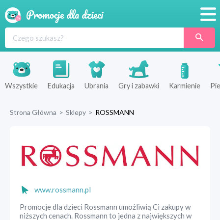
Promocje
Produkty
Sklepy
Wszystkie
Edukacja
Ubrania
Gry i zabawki
Karmienie
Pie
Blog
Strona Główna
>
Sklepy
>
ROSSMANN
Wyprawka
www.rossmann.pl
Promocje dla dzieci Rossmann umożliwią Ci zakupy w
niższych cenach. Rossmann to jedna z największych w