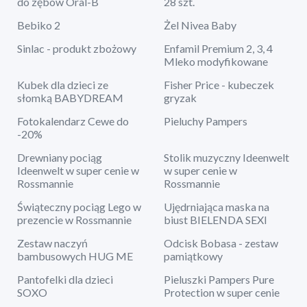
do zębów Oral-B
28 szt.
Bebiko 2
Żel Nivea Baby
Sinlac - produkt zbożowy
Enfamil Premium 2, 3, 4
Mleko modyfikowane
Kubek dla dzieci ze
Fisher Price - kubeczek
słomką BABYDREAM
gryzak
Fotokalendarz Cewe do
Pieluchy Pampers
-20%
Drewniany pociąg
Stolik muzyczny Ideenwelt
Ideenwelt w super cenie w
w super cenie w
Rossmannie
Rossmannie
Świąteczny pociąg Lego w
Ujędrniająca maska na
prezencie w Rossmannie
biust BIELENDA SEXI
Zestaw naczyń
Odcisk Bobasa - zestaw
bambusowych HUG ME
pamiątkowy
Pantofelki dla dzieci
Pieluszki Pampers Pure
SOXO
Protection w super cenie