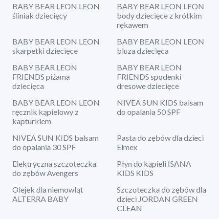
BABY BEAR LEON LEON
BABY BEAR LEON LEON
śliniak dziecięcy
body dziecięce z krótkim
rękawem
BABY BEAR LEON LEON
BABY BEAR LEON LEON
skarpetki dziecięce
bluza dziecięca
BABY BEAR LEON
BABY BEAR LEON
FRIENDS piżama
FRIENDS spodenki
dziecięca
dresowe dziecięce
BABY BEAR LEON LEON
NIVEA SUN KIDS balsam
ręcznik kąpielowy z
do opalania 50 SPF
kapturkiem
NIVEA SUN KIDS balsam
Pasta do zębów dla dzieci
do opalania 30 SPF
Elmex
Elektryczna szczoteczka
Płyn do kąpieli ISANA
do zębów Avengers
KIDS KIDS
Olejek dla niemowląt
Szczoteczka do zębów dla
ALTERRA BABY
dzieci JORDAN GREEN
CLEAN