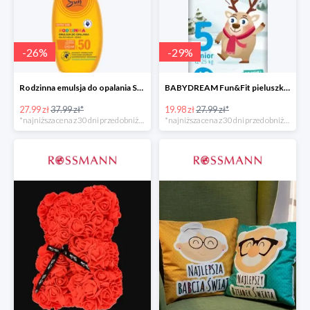
-
26
%
-
29
%
Rodzinna emulsja do opalania SPF 50
BABYDREAM Fun&Fit pieluszki jednorazowe Junior 5
27.99 zł
37.99 zł*
19.98 zł
27.99 zł*
*najniższa cena z 30 dni przed obniżką
*najniższa cena z 30 dni przed obniżką