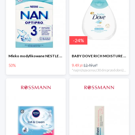
-
24
%
Mleko modyfikowane NESTLE NAN OPTIPRO 3 -50%
BABY DOVE RICH MOISTURE balsam nawilżający
50%
9.49 zł
12.49 zł*
*najniższa cena z 30 dni przed obniżką