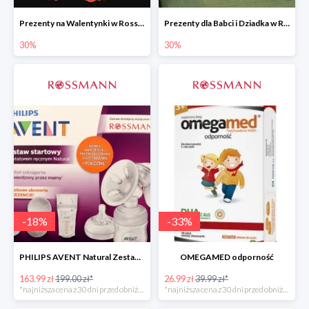
Prezenty na Walentynki w Rossmannie do -30%
Prezenty dla Babci i Dziadka w Rossmannie do -30%
30%
30%
-
18
%
-
33
%
PHILIPS AVENT Natural Zestaw Startowy
OMEGAMED odporność
163.99 zł
199.00 zł*
26.99 zł
39.99 zł*
*najniższa cena z 30 dni przed obniżką
*najniższa cena z 30 dni przed obniżką