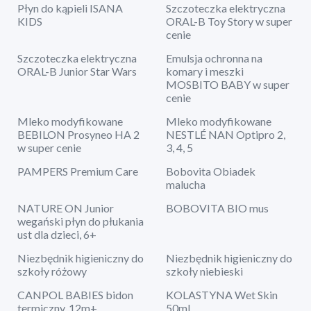
Płyn do kąpieli ISANA
Szczoteczka elektryczna
KIDS
ORAL-B Toy Story w super
cenie
Szczoteczka elektryczna
Emulsja ochronna na
ORAL-B Junior Star Wars
komary i meszki
MOSBITO BABY w super
cenie
Mleko modyfikowane
Mleko modyfikowane
BEBILON Prosyneo HA 2
NESTLÉ NAN Optipro 2,
w super cenie
3, 4, 5
PAMPERS Premium Care
Bobovita Obiadek
malucha
NATURE ON Junior
BOBOVITA BIO mus
wegański płyn do płukania
ust dla dzieci, 6+
Niezbędnik higieniczny do
Niezbędnik higieniczny do
szkoły różowy
szkoły niebieski
CANPOL BABIES bidon
KOLASTYNA Wet Skin
termiczny, 12m+
50ml