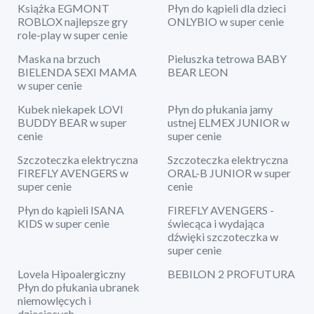
Książka EGMONT
Płyn do kąpieli dla dzieci
ROBLOX najlepsze gry
ONLYBIO w super cenie
role-play w super cenie
Maska na brzuch
Pieluszka tetrowa BABY
BIELENDA SEXI MAMA
BEAR LEON
w super cenie
Kubek niekapek LOVI
Płyn do płukania jamy
BUDDY BEAR w super
ustnej ELMEX JUNIOR w
cenie
super cenie
Szczoteczka elektryczna
Szczoteczka elektryczna
FIREFLY AVENGERS w
ORAL-B JUNIOR w super
super cenie
cenie
Płyn do kąpieli ISANA
FIREFLY AVENGERS -
KIDS w super cenie
świecąca i wydająca
dźwięki szczoteczka w
super cenie
Lovela Hipoalergiczny
BEBILON 2 PROFUTURA
Płyn do płukania ubranek
niemowlęcych i
dziecięcych