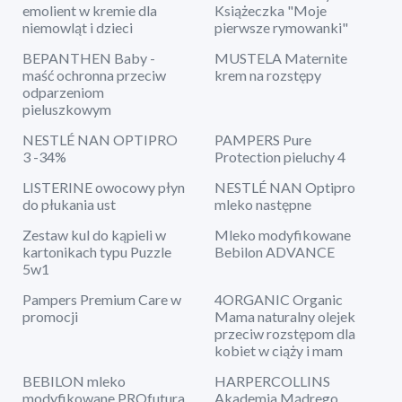
emolient w kremie dla
Książeczka "Moje
niemowląt i dzieci
pierwsze rymowanki"
BEPANTHEN Baby -
MUSTELA Maternite
maść ochronna przeciw
krem na rozstępy
odparzeniom
pieluszkowym
NESTLÉ NAN OPTIPRO
PAMPERS Pure
3 -34%
Protection pieluchy 4
LISTERINE owocowy płyn
NESTLÉ NAN Optipro
do płukania ust
mleko następne
Zestaw kul do kąpieli w
Mleko modyfikowane
kartonikach typu Puzzle
Bebilon ADVANCE
5w1
Pampers Premium Care w
4ORGANIC Organic
promocji
Mama naturalny olejek
przeciw rozstępom dla
kobiet w ciąży i mam
BEBILON mleko
HARPERCOLLINS
modyfikowane PROfutura
Akademia Mądrego