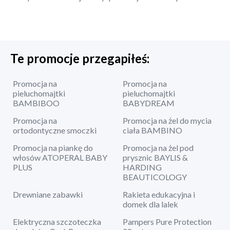
Te promocje przegapiłeś:
Promocja na
Promocja na
pieluchomajtki
pieluchomajtki
BAMBIBOO
BABYDREAM
Promocja na
Promocja na żel do mycia
ortodontyczne smoczki
ciała BAMBINO
Promocja na piankę do
Promocja na żel pod
włosów ATOPERAL BABY
prysznic BAYLIS &
PLUS
HARDING
BEAUTICOLOGY
Drewniane zabawki
Rakieta edukacyjna i
domek dla lalek
Elektryczna szczoteczka
Pampers Pure Protection