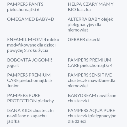
PAMPERS PANTS
HELPA CZARY MAMY
pieluchomajtki 6
BIO kaszka
OMEGAMED BABY+D
ALTERRA BABY olejek
pielęgnacyjny dla
niemowląt
ENFAMIL MFGM 4 mleko
GERBER deserki
modyfikowane dla dzieci
powyżej 2. roku życia
BOBOVITA JOGOMI!
PAMPERS PREMIUM
jogurt
CARE pieluchomajtki 4
PAMPERS PREMIUM
PAMPERS SENSITIVE
CARE pieluchomajtki 5
chusteczki nawilżane dla
Junior
niemowląt
PAMPERS PURE
BABYDREAM nawilżane
PROTECTION pieluchy
chusteczki
ISANA KIDS chusteczki
PAMPERS AQUA PURE
nawilżane o zapachu
chusteczki pielęgnacyjne
jabłka
dla dzieci