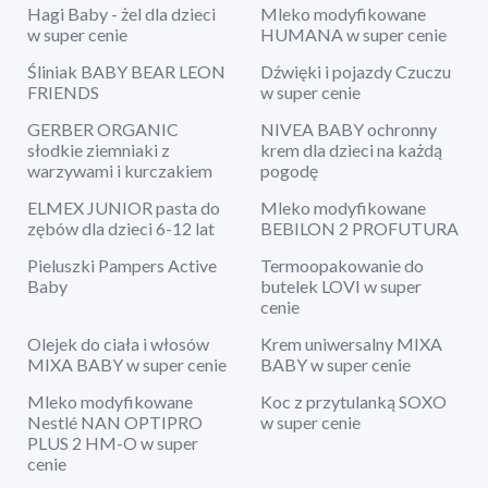
Hagi Baby - żel dla dzieci
Mleko modyfikowane
w super cenie
HUMANA w super cenie
Śliniak BABY BEAR LEON
Dźwięki i pojazdy Czuczu
FRIENDS
w super cenie
GERBER ORGANIC
NIVEA BABY ochronny
słodkie ziemniaki z
krem dla dzieci na każdą
warzywami i kurczakiem
pogodę
ELMEX JUNIOR pasta do
Mleko modyfikowane
zębów dla dzieci 6-12 lat
BEBILON 2 PROFUTURA
Pieluszki Pampers Active
Termoopakowanie do
Baby
butelek LOVI w super
cenie
Olejek do ciała i włosów
Krem uniwersalny MIXA
MIXA BABY w super cenie
BABY w super cenie
Mleko modyfikowane
Koc z przytulanką SOXO
Nestlé NAN OPTIPRO
w super cenie
PLUS 2 HM-O w super
cenie