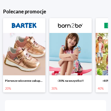
Polecane promocje
ierwsze wiosenne zakupy -20%
-30% na wszystko!!
-40% na drugą sztukę
Wio
30%
40%
25%