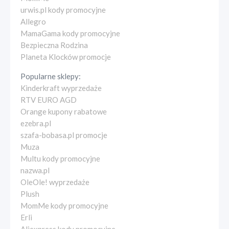
urwis.pl kody promocyjne
Allegro
MamaGama kody promocyjne
Bezpieczna Rodzina
Planeta Klocków promocje
Popularne sklepy:
Kinderkraft wyprzedaże
RTV EURO AGD
Orange kupony rabatowe
ezebra.pl
szafa-bobasa.pl promocje
Muza
Multu kody promocyjne
nazwa.pl
OleOle! wyprzedaże
Plush
MomMe kody promocyjne
Erli