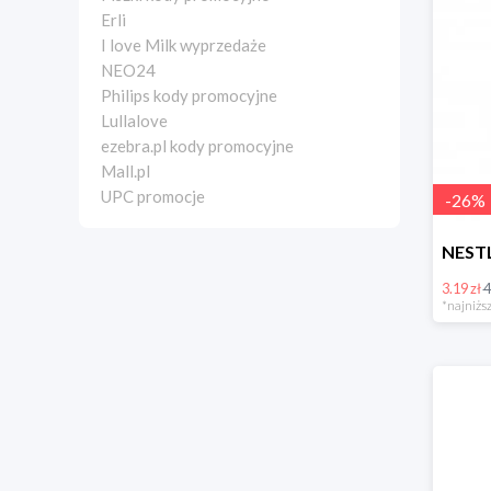
Erli
I love Milk wyprzedaże
NEO24
Philips kody promocyjne
Lullalove
ezebra.pl kody promocyjne
Mall.pl
UPC promocje
-
26
%
3.19 zł
4
*najniższ