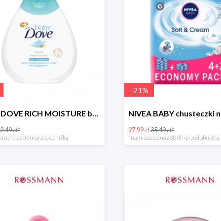
-
21
%
BABY DOVE RICH MOISTURE balsam nawilżający
2.49 zł*
27.99 zł
35.49 zł*
a cena z 30 dni przed obniżką
*najniższa cena z 30 dni przed obniżką