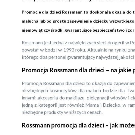
Promocje dla dzieci Rossmann to doskonała okazja do teg
malucha lub po prostu zapewnienie dziecku wszystkiego
niemowląt czy środki gwarantujące bezpieczeństwo i zd
Rossmann jest jedną z największych sieci drogerii w 
powstał w Łodzi w 1993 roku. Aktualnie na rynku znaj
którego dba personel gwarantujący najwyższej jakości o
Promocja Rossmann dla dzieci – na jakie
Promocja Rossmann dla dzieci to okazja do zapewnieni
niezbędnych kosmetyków dla maluch będzie dla Tw
innymi: akcesoria do makijażu, pielęgnacji włosów i c
jedną z kategorii jest również Mama i Dziecko, w ra
niezbędne produkty w niższych cenach.
Rossmann promocja dla dzieci – jak może