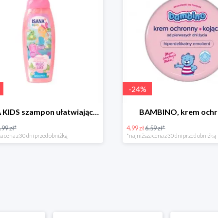
-
24
%
ISANA KIDS szampon ułatwiający rozczesywanie 200 ml
BAMBINO, krem och
.99 zł*
4.99 zł
6.59 zł*
a cena z 30 dni przed obniżką
*najniższa cena z 30 dni przed obniżką