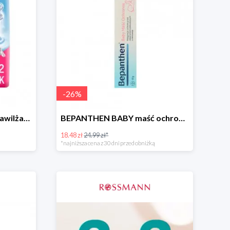
-
26
%
NIVEA BABY chusteczki nawilżane
BEPANTHEN BABY maść ochronna
18.48 zł
24.99 zł*
*najniższa cena z 30 dni przed obniżką