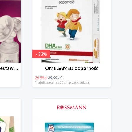
-
33
%
PHILIPS AVENT Natural Zestaw Startowy
OMEGAMED odporność
26.99 zł
39.99 zł*
*najniższa cena z 30 dni przed obniżką