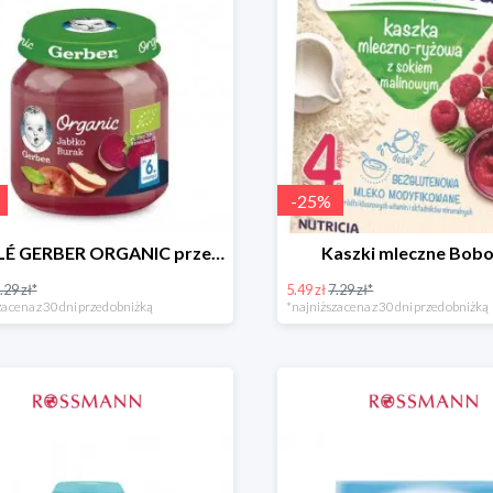
-
25
%
NESTLÉ GERBER ORGANIC przeciery i deserki owocowe
Kaszki mleczne Bobo
.29 zł*
5.49 zł
7.29 zł*
a cena z 30 dni przed obniżką
*najniższa cena z 30 dni przed obniżką