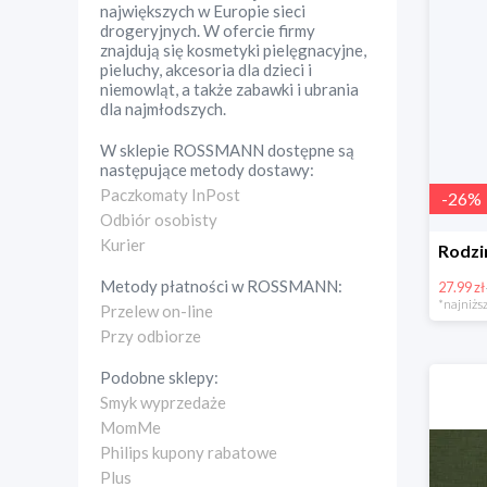
największych w Europie sieci
drogeryjnych. W ofercie firmy
znajdują się kosmetyki pielęgnacyjne,
pieluchy, akcesoria dla dzieci i
niemowląt, a także zabawki i ubrania
dla najmłodszych.
W sklepie
ROSSMANN
dostępne są
następujące metody dostawy:
Paczkomaty InPost
-
26
%
Odbiór osobisty
Kurier
Metody płatności w
ROSSMANN
:
27.99 zł
*najniższ
Przelew on-line
Przy odbiorze
Podobne sklepy:
Smyk wyprzedaże
MomMe
Philips kupony rabatowe
Plus