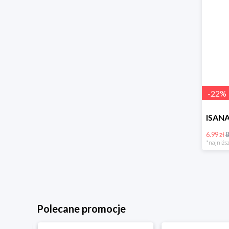
-
22
%
6.99 zł
8
*najniższ
Polecane promocje