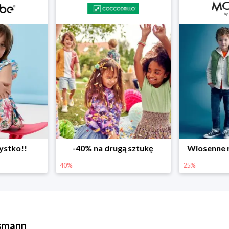
ystko!!
-40% na drugą sztukę
Wiosenne r
40%
25%
ssmann