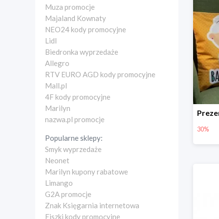
Muza promocje
Majaland Kownaty
NEO24 kody promocyjne
Lidl
Biedronka wyprzedaże
Allegro
RTV EURO AGD kody promocyjne
Mall.pl
4F kody promocyjne
Marilyn
nazwa.pl promocje
30%
Popularne sklepy:
Smyk wyprzedaże
Neonet
Marilyn kupony rabatowe
Limango
G2A promocje
Znak Księgarnia internetowa
Fiszki kody promocyjne