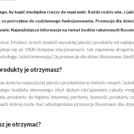
o, by kupić niezbędne rzeczy do wyprawki. Każdy rodzic wie, z jak
, co potrzebne do codziennego funkcjonowania. Promocje dla dziec
rowie. Najważniejsze informacje na temat kodów rabatowych Rossm
Polsce. Możesz w nich znaleźć wysokiej jakości produkty od najl
duje się aż 1400 sklepów stacjonarnych. Jak zapewnia drogeria, w
bsługę. Jeżeli interesują Cię promocje dla dzieci Rossmann, śledź
 produkty je otrzymasz?
a dziecku najwyższej jakości produktów w niskich cenach. Jeże
ojego budżetu domowego zbyt dużym obciążeniem, rabaty mogą
iała, produkty do higieny intymnej, perfumy, żywność, produkty 
mach której może być udostępniona promocja Rossmann dla dzie
sz je otrzymać?