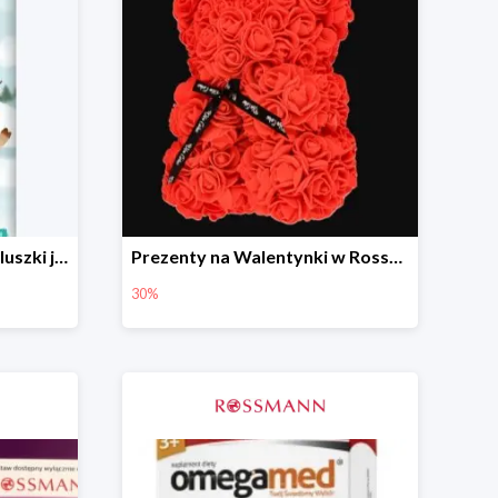
BABYDREAM Fun&Fit pieluszki jednorazowe Junior 5
Prezenty na Walentynki w Rossmannie do -30%
30%