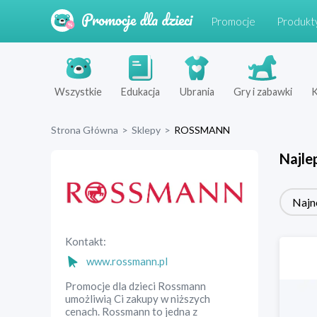
Promocje
Produkt
Wszystkie
Edukacja
Ubrania
Gry i zabawki
K
Strona Główna
>
Sklepy
>
ROSSMANN
Najle
Najn
Kontakt:
www.rossmann.pl
Promocje dla dzieci Rossmann
umożliwią Ci zakupy w niższych
cenach. Rossmann to jedna z