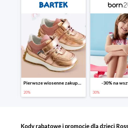
Sezonowe obniżki do -50% w Zalando
Pierwsze wiosenne zakupy -20%
-30% na wsz
20%
30%
Kody rabatowe i promocje dla dzieci Ro