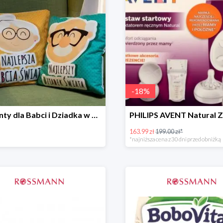
-
18
%
Prezenty dla Babci i Dziadka w Rossmannie do -30%
163.99 zł
199.00 zł*
*najniższa cena z 30 dni przed obniżką