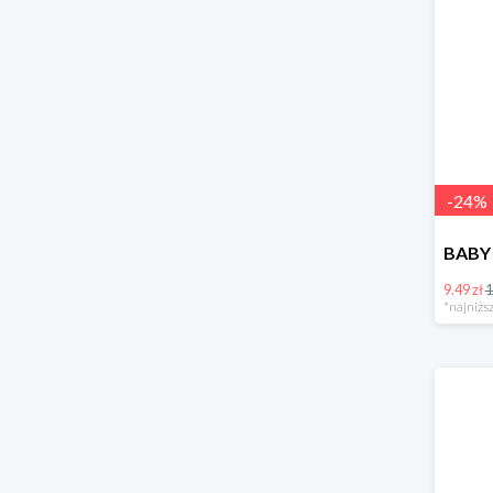
-
24
%
9.49 zł
1
*najniższ