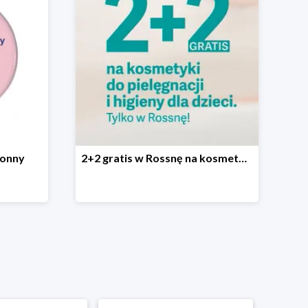
ronny
2+2 gratis w Rossnę na kosmetyki do pielęgnacji i higieny dla dzieci