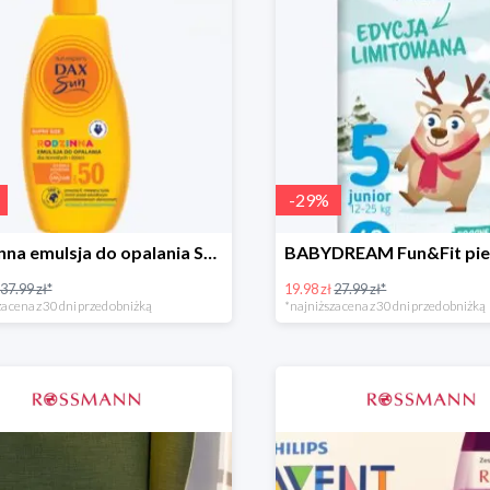
-
29
%
Rodzinna emulsja do opalania SPF 50
37.99 zł*
19.98 zł
27.99 zł*
a cena z 30 dni przed obniżką
*najniższa cena z 30 dni przed obniżką