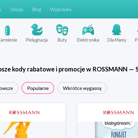
y
Sklepy
Blog
Wyprawka
armienie
Pielęgnacja
Buty
Elektronika
Dla Mamy
P
psze kody rabatowe i promocje w
ROSSMANN
—
owsze
Popularne
Wkrótce wygasną