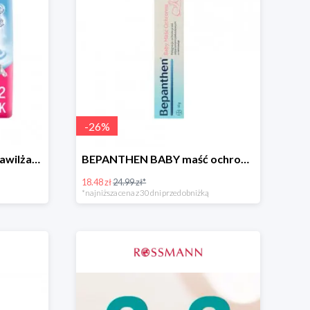
-
26
%
NIVEA BABY chusteczki nawilżane
BEPANTHEN BABY maść ochronna
18.48 zł
24.99 zł*
*najniższa cena z 30 dni przed obniżką