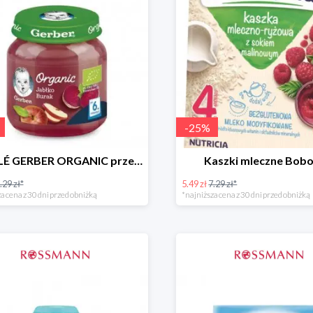
-
25
%
NESTLÉ GERBER ORGANIC przeciery i deserki owocowe
Kaszki mleczne Bobo
.29 zł*
5.49 zł
7.29 zł*
a cena z 30 dni przed obniżką
*najniższa cena z 30 dni przed obniżką