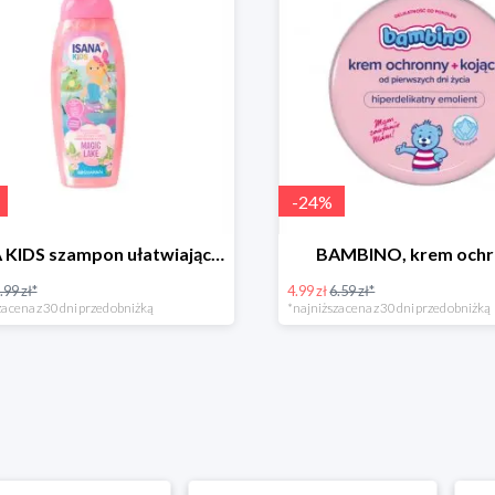
-
24
%
ISANA KIDS szampon ułatwiający rozczesywanie 200 ml
BAMBINO, krem och
.99 zł*
4.99 zł
6.59 zł*
a cena z 30 dni przed obniżką
*najniższa cena z 30 dni przed obniżką