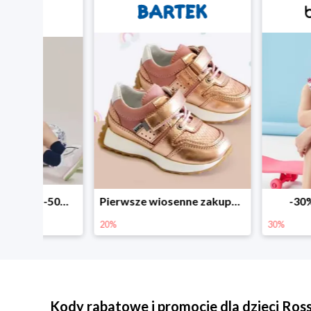
Sezonowe obniżki do -50% w Zalando
Pierwsze wiosenne zakupy -20%
-30% na wsz
20%
30%
Kody rabatowe i promocje dla dzieci Ro