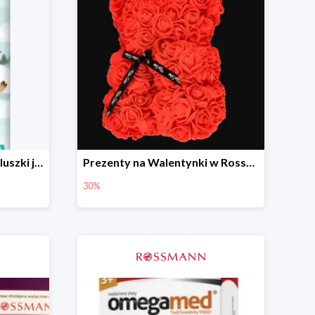
BABYDREAM Fun&Fit pieluszki jednorazowe Junior 5
Prezenty na Walentynki w Rossmannie do -30%
30%