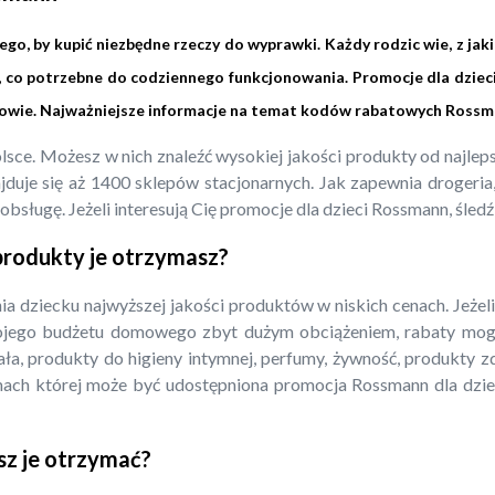
o, by kupić niezbędne rzeczy do wyprawki. Każdy rodzic wie, z jak
, co potrzebne do codziennego funkcjonowania. Promocje dla dziec
rowie. Najważniejsze informacje na temat kodów rabatowych Rossm
Polsce. Możesz w nich znaleźć wysokiej jakości produkty od najl
duje się aż 1400 sklepów stacjonarnych. Jak zapewnia drogeria, w
bsługę. Jeżeli interesują Cię promocje dla dzieci Rossmann, śledź
 produkty je otrzymasz?
a dziecku najwyższej jakości produktów w niskich cenach. Jeże
ojego budżetu domowego zbyt dużym obciążeniem, rabaty mogą
iała, produkty do higieny intymnej, perfumy, żywność, produkty 
mach której może być udostępniona promocja Rossmann dla dzie
sz je otrzymać?