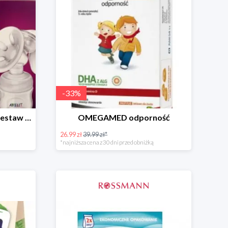
-
33
%
PHILIPS AVENT Natural Zestaw Startowy
OMEGAMED odporność
26.99 zł
39.99 zł*
*najniższa cena z 30 dni przed obniżką