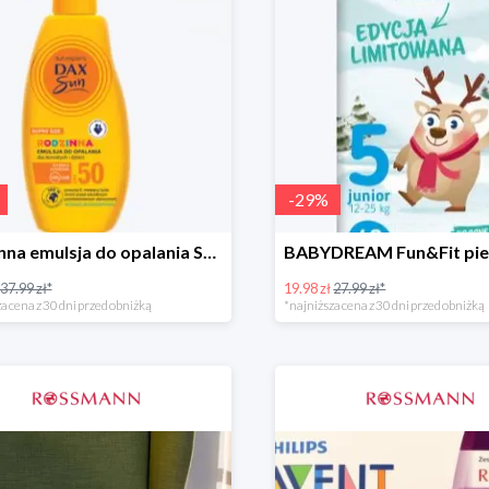
-
29
%
Rodzinna emulsja do opalania SPF 50
37.99 zł*
19.98 zł
27.99 zł*
a cena z 30 dni przed obniżką
*najniższa cena z 30 dni przed obniżką