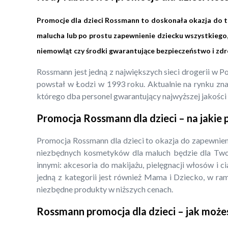
Promocje dla dzieci Rossmann to doskonała okazja do teg
malucha lub po prostu zapewnienie dziecku wszystkiego
niemowląt czy środki gwarantujące bezpieczeństwo i zd
Rossmann jest jedną z największych sieci drogerii w 
powstał w Łodzi w 1993 roku. Aktualnie na rynku znaj
którego dba personel gwarantujący najwyższej jakości o
Promocja Rossmann dla dzieci – na jakie
Promocja Rossmann dla dzieci to okazja do zapewnieni
niezbędnych kosmetyków dla maluch będzie dla Tw
innymi: akcesoria do makijażu, pielęgnacji włosów i c
jedną z kategorii jest również Mama i Dziecko, w ra
niezbędne produkty w niższych cenach.
Rossmann promocja dla dzieci – jak może