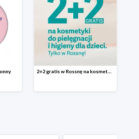
ronny
2+2 gratis w Rossnę na kosmetyki do pielęgnacji i higieny dla dzieci