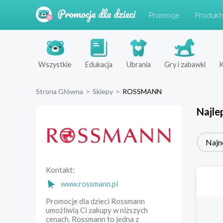
Promocje
Produkt
Wszystkie
Edukacja
Ubrania
Gry i zabawki
K
Strona Główna
>
Sklepy
>
ROSSMANN
Najle
Najn
Kontakt:
www.rossmann.pl
Promocje dla dzieci Rossmann
umożliwią Ci zakupy w niższych
cenach. Rossmann to jedna z