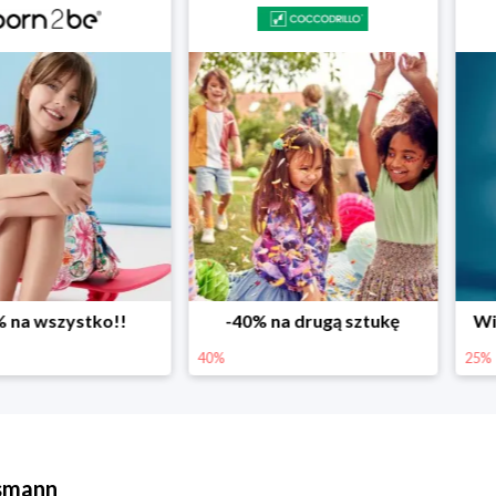
ystko!!
-40% na drugą sztukę
Wiosenne r
40%
25%
ssmann