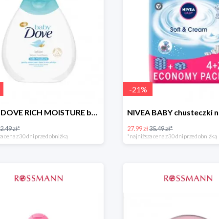
-
21
%
BABY DOVE RICH MOISTURE balsam nawilżający
2.49 zł*
27.99 zł
35.49 zł*
a cena z 30 dni przed obniżką
*najniższa cena z 30 dni przed obniżką