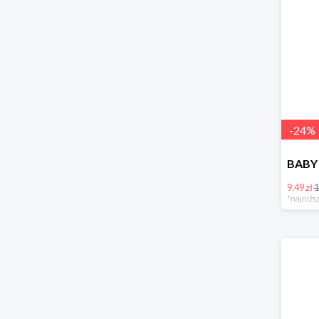
-
24
%
9.49 zł
1
*najniższ