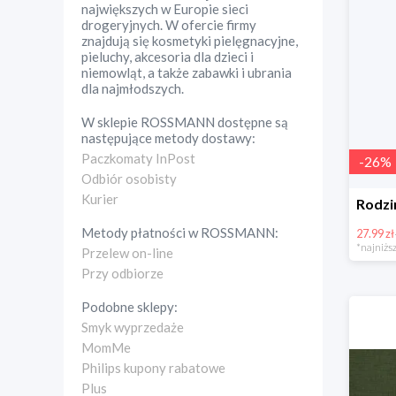
największych w Europie sieci
drogeryjnych. W ofercie firmy
znajdują się kosmetyki pielęgnacyjne,
pieluchy, akcesoria dla dzieci i
niemowląt, a także zabawki i ubrania
dla najmłodszych.
W sklepie
ROSSMANN
dostępne są
następujące metody dostawy:
Paczkomaty InPost
-
26
%
Odbiór osobisty
Kurier
Metody płatności w
ROSSMANN
:
27.99 zł
*najniższ
Przelew on-line
Przy odbiorze
Podobne sklepy:
Smyk wyprzedaże
MomMe
Philips kupony rabatowe
Plus