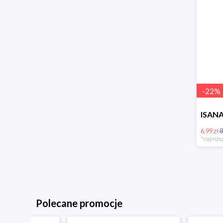
-
22
%
6.99 zł
8
*najniższ
Polecane promocje