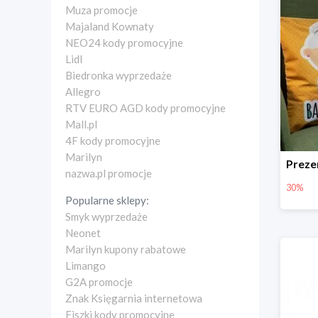
Muza promocje
Majaland Kownaty
NEO24 kody promocyjne
Lidl
Biedronka wyprzedaże
Allegro
RTV EURO AGD kody promocyjne
Mall.pl
4F kody promocyjne
Marilyn
nazwa.pl promocje
30%
Popularne sklepy:
Smyk wyprzedaże
Neonet
Marilyn kupony rabatowe
Limango
G2A promocje
Znak Księgarnia internetowa
Fiszki kody promocyjne