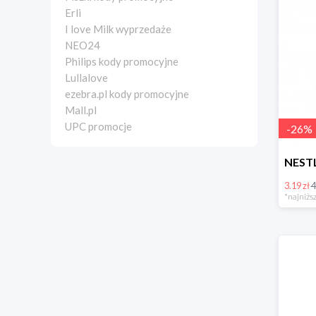
Erli
I love Milk wyprzedaże
NEO24
Philips kody promocyjne
Lullalove
ezebra.pl kody promocyjne
Mall.pl
UPC promocje
-
26
%
3.19 zł
4
*najniższ