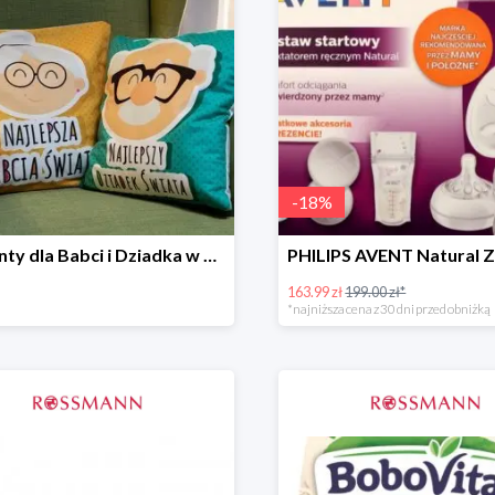
-
18
%
Prezenty dla Babci i Dziadka w Rossmannie do -30%
163.99 zł
199.00 zł*
*najniższa cena z 30 dni przed obniżką