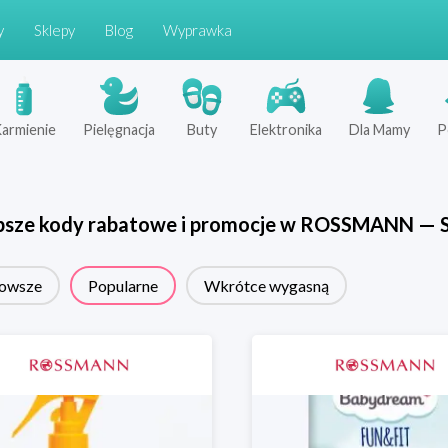
y
Sklepy
Blog
Wyprawka
armienie
Pielęgnacja
Buty
Elektronika
Dla Mamy
P
psze kody rabatowe i promocje w
ROSSMANN
—
owsze
Popularne
Wkrótce wygasną