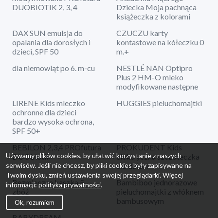
DUOBIOTIK 2, 3, 4
Dziecka Moja pachnąca
książeczka z kolorami
DAX SUN emulsja do
CZUCZU karty
opalania dla dorosłych i
kontastowe na kółeczku 0
dzieci, SPF 50
m.+
dla niemowląt po 6. m-cu
NESTLÉ NAN Optipro
Plus 2 HM-O mleko
modyfikowane następne
LIRENE Kids mleczko
HUGGIES pieluchomajtki
ochronne dla dzieci
bardzo wysoka ochrona,
SPF 50+
BEBILON 2,3,4 PROfutura
PROKUDENT Kids
Używamy plików cookies, by ułatwić korzystanie z naszych
DUObiotik
elektryczna szczoteczka
dla dzieci
serwisów. Jeśli nie chcesz, by pliki cookies były zapisywane na
Twoim dysku, zmień ustawienia swojej przeglądarki. Więcej
Bezmleczna kaszka 5
Bambiboo jednorazowe
informacji:
polityka prywatności
.
zbóż
pieluchomajtki z włóknem
bambusowym
Ok, rozumiem
BABYDREAM