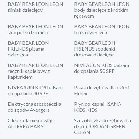
BABY BEAR LEON LEON
BABY BEAR LEON LEON
śliniak dziecięcy
body dziecięce z krótkim
rękawem
BABY BEAR LEON LEON
BABY BEAR LEON LEON
skarpetki dziecięce
bluza dziecięca
BABY BEAR LEON
BABY BEAR LEON
FRIENDS piżama
FRIENDS spodenki
dziecięca
dresowe dziecięce
BABY BEAR LEON LEON
NIVEA SUN KIDS balsam
ręcznik kąpielowy z
do opalania 50 SPF
kapturkiem
NIVEA SUN KIDS balsam
Pasta do zębów dla dzieci
do opalania 30 SPF
Elmex
Elektryczna szczoteczka
Płyn do kąpieli ISANA
do zębów Avengers
KIDS KIDS
Olejek dla niemowląt
Szczoteczka do zębów dla
ALTERRA BABY
dzieci JORDAN GREEN
CLEAN