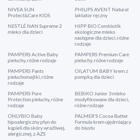
NIVEA SUN
PHILIPS AVENT Natural
Protect&Care KIDS
laktator ręczny
NESTLÉ NAN Supreme 2
HIPP BIO Combiotik
mleko dla dzieci
ekologiczne mleko
następne dla dzieci, różne
rodzaje
PAMPERS Active Baby
PAMPERS Premium Care
pieluchy, różne rodzaje
pieluchy, różne rodzaje
PAMPERS Pants
OILATUM BABY krem z
pieluchomajtki, różne
pompką dla dzieci
rodzaje
PAMPERS Pure
BEBIKO Junior 3 mleko
Protection pieluchy, różne
modyfikowane dla dzieci,
rodzaje
różne rodzaje
ONLYBIO Baby
PALMER'S Cocoa Butter
hipoalergiczny płyn do
Formula krem ujędrniający
kąpieli dla skóry wrażliwej,
do biustu
alergicznej, z AZS