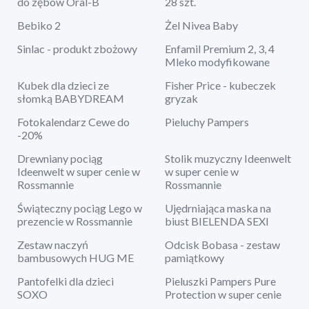
do zębów Oral-B
28 szt.
Bebiko 2
Żel Nivea Baby
Sinlac - produkt zbożowy
Enfamil Premium 2, 3, 4
Mleko modyfikowane
Kubek dla dzieci ze
Fisher Price - kubeczek
słomką BABYDREAM
gryzak
Fotokalendarz Cewe do
Pieluchy Pampers
-20%
Drewniany pociąg
Stolik muzyczny Ideenwelt
Ideenwelt w super cenie w
w super cenie w
Rossmannie
Rossmannie
Świąteczny pociąg Lego w
Ujędrniająca maska na
prezencie w Rossmannie
biust BIELENDA SEXI
Zestaw naczyń
Odcisk Bobasa - zestaw
bambusowych HUG ME
pamiątkowy
Pantofelki dla dzieci
Pieluszki Pampers Pure
SOXO
Protection w super cenie