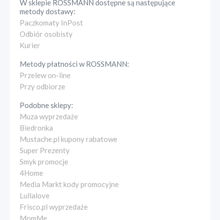
W sklepie
ROSSMANN
dostępne są następujące
metody dostawy:
Paczkomaty InPost
Odbiór osobisty
Kurier
Metody płatności w
ROSSMANN
:
Przelew on-line
Przy odbiorze
Podobne sklepy:
Muza wyprzedaże
Biedronka
Mustache.pl kupony rabatowe
Super Prezenty
Smyk promocje
4Home
Media Markt kody promocyjne
Lullalove
Frisco.pl wyprzedaże
MomMe