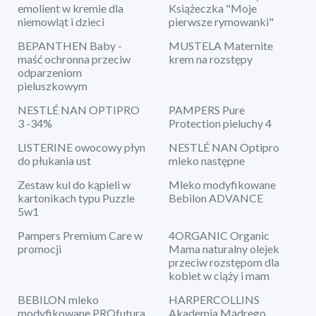
emolient w kremie dla
Książeczka "Moje
niemowląt i dzieci
pierwsze rymowanki"
BEPANTHEN Baby -
MUSTELA Maternite
maść ochronna przeciw
krem na rozstępy
odparzeniom
pieluszkowym
NESTLÉ NAN OPTIPRO
PAMPERS Pure
3 -34%
Protection pieluchy 4
LISTERINE owocowy płyn
NESTLÉ NAN Optipro
do płukania ust
mleko następne
Zestaw kul do kąpieli w
Mleko modyfikowane
kartonikach typu Puzzle
Bebilon ADVANCE
5w1
Pampers Premium Care w
4ORGANIC Organic
promocji
Mama naturalny olejek
przeciw rozstępom dla
kobiet w ciąży i mam
BEBILON mleko
HARPERCOLLINS
modyfikowane PROfutura
Akademia Mądrego