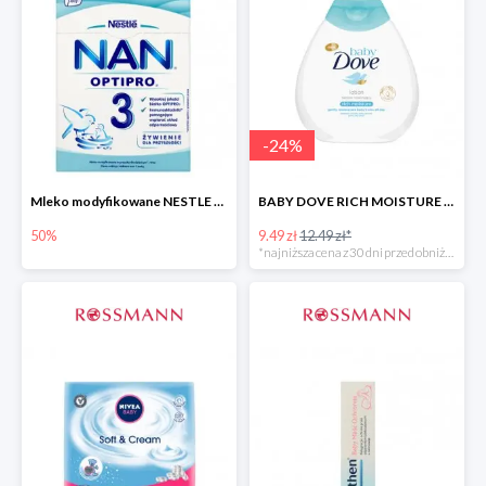
-
24
%
Mleko modyfikowane NESTLE NAN OPTIPRO 3 -50%
BABY DOVE RICH MOISTURE balsam nawilżający
50%
9.49 zł
12.49 zł*
*najniższa cena z 30 dni przed obniżką