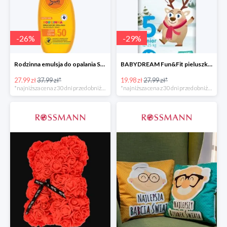
-
26
%
-
29
%
Rodzinna emulsja do opalania SPF 50
BABYDREAM Fun&Fit pieluszki jednorazowe Junior 5
27.99 zł
37.99 zł*
19.98 zł
27.99 zł*
*najniższa cena z 30 dni przed obniżką
*najniższa cena z 30 dni przed obniżką