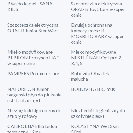
Płyn do kąpieli ISANA
Szczoteczka elektryczna
KIDS
ORAL-B Toy Story w super
cenie
Szczoteczka elektryczna
Emulsja ochronna na
ORAL-B Junior Star Wars
komary i meszki
MOSBITO BABY w super
cenie
Mleko modyfikowane
Mleko modyfikowane
BEBILON Prosyneo HA 2
NESTLÉ NAN Optipro 2,
w super cenie
3, 4, 5
PAMPERS Premium Care
Bobovita Obiadek
malucha
NATURE ON Junior
BOBOVITA BIO mus
wegański płyn do płukania
ust dla dzieci, 6+
Niezbędnik higieniczny do
Niezbędnik higieniczny do
szkoły różowy
szkoły niebieski
CANPOL BABIES bidon
KOLASTYNA Wet Skin
termiczny, 12m+
50ml