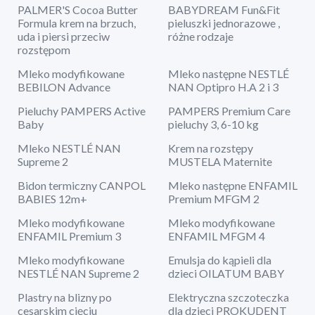
PALMER'S Cocoa Butter
BABYDREAM Fun&Fit
Formula krem na brzuch,
pieluszki jednorazowe ,
uda i piersi przeciw
różne rodzaje
rozstępom
Mleko modyfikowane
Mleko następne NESTLÉ
BEBILON Advance
NAN Optipro H.A 2 i 3
Pieluchy PAMPERS Active
PAMPERS Premium Care
Baby
pieluchy 3, 6-10 kg
Mleko NESTLÉ NAN
Krem na rozstępy
Supreme 2
MUSTELA Maternite
Bidon termiczny CANPOL
Mleko następne ENFAMIL
BABIES 12m+
Premium MFGM 2
Mleko modyfikowane
Mleko modyfikowane
ENFAMIL Premium 3
ENFAMIL MFGM 4
Mleko modyfikowane
Emulsja do kąpieli dla
NESTLÉ NAN Supreme 2
dzieci OILATUM BABY
Plastry na blizny po
Elektryczna szczoteczka
cesarskim cięciu
dla dzieci PROKUDENT