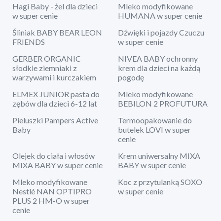
Hagi Baby - żel dla dzieci
Mleko modyfikowane
w super cenie
HUMANA w super cenie
Śliniak BABY BEAR LEON
Dźwięki i pojazdy Czuczu
FRIENDS
w super cenie
GERBER ORGANIC
NIVEA BABY ochronny
słodkie ziemniaki z
krem dla dzieci na każdą
warzywami i kurczakiem
pogodę
ELMEX JUNIOR pasta do
Mleko modyfikowane
zębów dla dzieci 6-12 lat
BEBILON 2 PROFUTURA
Pieluszki Pampers Active
Termoopakowanie do
Baby
butelek LOVI w super
cenie
Olejek do ciała i włosów
Krem uniwersalny MIXA
MIXA BABY w super cenie
BABY w super cenie
Mleko modyfikowane
Koc z przytulanką SOXO
Nestlé NAN OPTIPRO
w super cenie
PLUS 2 HM-O w super
cenie