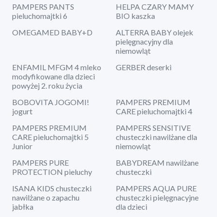
PAMPERS PANTS
HELPA CZARY MAMY
pieluchomajtki 6
BIO kaszka
OMEGAMED BABY+D
ALTERRA BABY olejek
pielęgnacyjny dla
niemowląt
ENFAMIL MFGM 4 mleko
GERBER deserki
modyfikowane dla dzieci
powyżej 2. roku życia
BOBOVITA JOGOMI!
PAMPERS PREMIUM
jogurt
CARE pieluchomajtki 4
PAMPERS PREMIUM
PAMPERS SENSITIVE
CARE pieluchomajtki 5
chusteczki nawilżane dla
Junior
niemowląt
PAMPERS PURE
BABYDREAM nawilżane
PROTECTION pieluchy
chusteczki
ISANA KIDS chusteczki
PAMPERS AQUA PURE
nawilżane o zapachu
chusteczki pielęgnacyjne
jabłka
dla dzieci