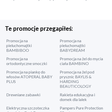
Te promocje przegapiłeś:
Promocja na
Promocja na
pieluchomajtki
pieluchomajtki
BAMBIBOO
BABYDREAM
Promocja na
Promocja na żel do mycia
ortodontyczne smoczki
ciała BAMBINO
Promocja na piankę do
Promocja na żel pod
włosów ATOPERAL BABY
prysznic BAYLIS &
PLUS
HARDING
BEAUTICOLOGY
Drewniane zabawki
Rakieta edukacyjna i
domek dla lalek
Elektryczna szczoteczka
Pampers Pure Protection