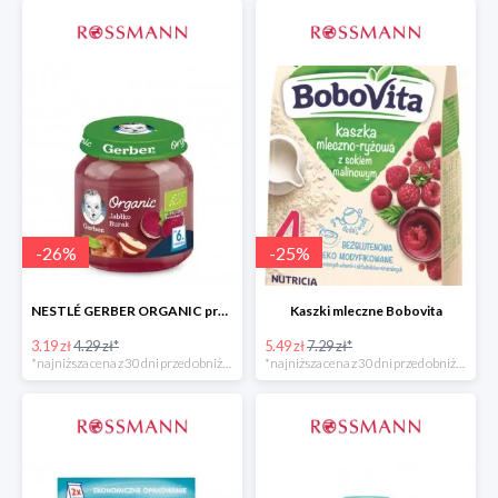
-
26
%
-
25
%
NESTLÉ GERBER ORGANIC przeciery i deserki owocowe
Kaszki mleczne Bobovita
3.19 zł
4.29 zł*
5.49 zł
7.29 zł*
*najniższa cena z 30 dni przed obniżką
*najniższa cena z 30 dni przed obniżką