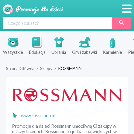
Promocje
Produkty
Sklepy
Wszystkie
Edukacja
Ubrania
Gry i zabawki
Karmienie
Pie
Blog
Strona Główna
>
Sklepy
>
ROSSMANN
Wyprawka
www.rossmann.pl
Promocje dla dzieci Rossmann umożliwią Ci zakupy w
niższych cenach. Rossmann to jedna z największych w