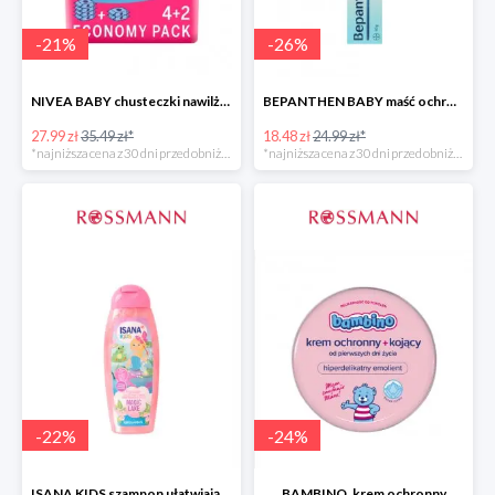
-
21
%
-
26
%
NIVEA BABY chusteczki nawilżane
BEPANTHEN BABY maść ochronna
27.99 zł
35.49 zł*
18.48 zł
24.99 zł*
*najniższa cena z 30 dni przed obniżką
*najniższa cena z 30 dni przed obniżką
-
22
%
-
24
%
ISANA KIDS szampon ułatwiający rozczesywanie 200 ml
BAMBINO, krem ochronny