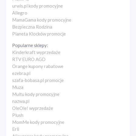
urwis.pl kody promocyjne
Allegro
MamaGama kody promocyjne
Bezpieczna Rodzina
Planeta Klocków promocje
Popularne sklepy:
Kinderkraft wyprzedaże
RTV EURO AGD
Orange kupony rabatowe
ezebra.pl
szafa-bobasa.pl promocje
Muza
Multu kody promocyjne
nazwa.pl
OleOle! wyprzedaże
Plush
MomMe kody promocyjne
Erli