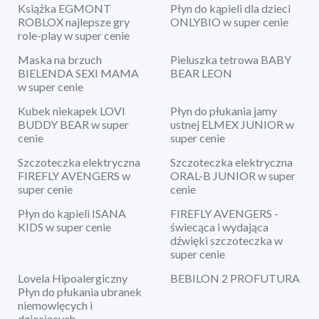
Książka EGMONT
Płyn do kąpieli dla dzieci
ROBLOX najlepsze gry
ONLYBIO w super cenie
role-play w super cenie
Maska na brzuch
Pieluszka tetrowa BABY
BIELENDA SEXI MAMA
BEAR LEON
w super cenie
Kubek niekapek LOVI
Płyn do płukania jamy
BUDDY BEAR w super
ustnej ELMEX JUNIOR w
cenie
super cenie
Szczoteczka elektryczna
Szczoteczka elektryczna
FIREFLY AVENGERS w
ORAL-B JUNIOR w super
super cenie
cenie
Płyn do kąpieli ISANA
FIREFLY AVENGERS -
KIDS w super cenie
świecąca i wydająca
dźwięki szczoteczka w
super cenie
Lovela Hipoalergiczny
BEBILON 2 PROFUTURA
Płyn do płukania ubranek
niemowlęcych i
dziecięcych