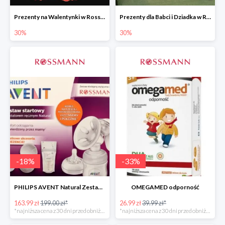
Prezenty na Walentynki w Rossmannie do -30%
Prezenty dla Babci i Dziadka w Rossmannie do -30%
30%
30%
-
18
%
-
33
%
PHILIPS AVENT Natural Zestaw Startowy
OMEGAMED odporność
163.99 zł
199.00 zł*
26.99 zł
39.99 zł*
*najniższa cena z 30 dni przed obniżką
*najniższa cena z 30 dni przed obniżką