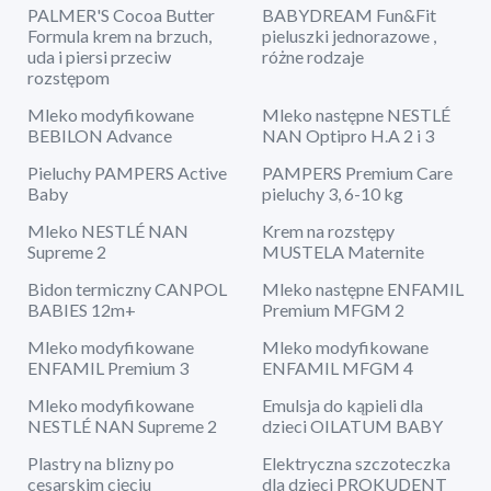
PALMER'S Cocoa Butter
BABYDREAM Fun&Fit
Formula krem na brzuch,
pieluszki jednorazowe ,
uda i piersi przeciw
różne rodzaje
rozstępom
Mleko modyfikowane
Mleko następne NESTLÉ
BEBILON Advance
NAN Optipro H.A 2 i 3
Pieluchy PAMPERS Active
PAMPERS Premium Care
Baby
pieluchy 3, 6-10 kg
Mleko NESTLÉ NAN
Krem na rozstępy
Supreme 2
MUSTELA Maternite
Bidon termiczny CANPOL
Mleko następne ENFAMIL
BABIES 12m+
Premium MFGM 2
Mleko modyfikowane
Mleko modyfikowane
ENFAMIL Premium 3
ENFAMIL MFGM 4
Mleko modyfikowane
Emulsja do kąpieli dla
NESTLÉ NAN Supreme 2
dzieci OILATUM BABY
Plastry na blizny po
Elektryczna szczoteczka
cesarskim cięciu
dla dzieci PROKUDENT