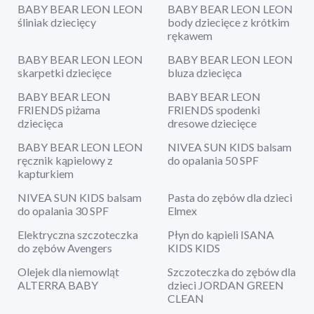
BABY BEAR LEON LEON
BABY BEAR LEON LEON
śliniak dziecięcy
body dziecięce z krótkim
rękawem
BABY BEAR LEON LEON
BABY BEAR LEON LEON
skarpetki dziecięce
bluza dziecięca
BABY BEAR LEON
BABY BEAR LEON
FRIENDS piżama
FRIENDS spodenki
dziecięca
dresowe dziecięce
BABY BEAR LEON LEON
NIVEA SUN KIDS balsam
ręcznik kąpielowy z
do opalania 50 SPF
kapturkiem
NIVEA SUN KIDS balsam
Pasta do zębów dla dzieci
do opalania 30 SPF
Elmex
Elektryczna szczoteczka
Płyn do kąpieli ISANA
do zębów Avengers
KIDS KIDS
Olejek dla niemowląt
Szczoteczka do zębów dla
ALTERRA BABY
dzieci JORDAN GREEN
CLEAN