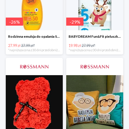
-
26
%
-
29
%
Rodzinna emulsja do opalania SPF 50
BABYDREAM Fun&Fit pieluszki jednorazowe Junior 5
27.99 zł
37.99 zł*
19.98 zł
27.99 zł*
*najniższa cena z 30 dni przed obniżką
*najniższa cena z 30 dni przed obniżką