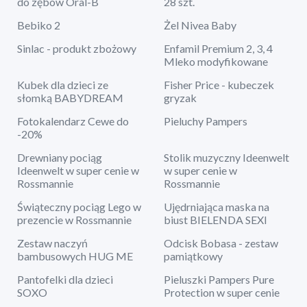
do zębów Oral-B
28 szt.
Bebiko 2
Żel Nivea Baby
Sinlac - produkt zbożowy
Enfamil Premium 2, 3, 4
Mleko modyfikowane
Kubek dla dzieci ze
Fisher Price - kubeczek
słomką BABYDREAM
gryzak
Fotokalendarz Cewe do
Pieluchy Pampers
-20%
Drewniany pociąg
Stolik muzyczny Ideenwelt
Ideenwelt w super cenie w
w super cenie w
Rossmannie
Rossmannie
Świąteczny pociąg Lego w
Ujędrniająca maska na
prezencie w Rossmannie
biust BIELENDA SEXI
Zestaw naczyń
Odcisk Bobasa - zestaw
bambusowych HUG ME
pamiątkowy
Pantofelki dla dzieci
Pieluszki Pampers Pure
SOXO
Protection w super cenie