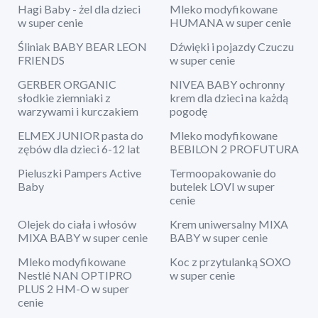
Hagi Baby - żel dla dzieci
Mleko modyfikowane
w super cenie
HUMANA w super cenie
Śliniak BABY BEAR LEON
Dźwięki i pojazdy Czuczu
FRIENDS
w super cenie
GERBER ORGANIC
NIVEA BABY ochronny
słodkie ziemniaki z
krem dla dzieci na każdą
warzywami i kurczakiem
pogodę
ELMEX JUNIOR pasta do
Mleko modyfikowane
zębów dla dzieci 6-12 lat
BEBILON 2 PROFUTURA
Pieluszki Pampers Active
Termoopakowanie do
Baby
butelek LOVI w super
cenie
Olejek do ciała i włosów
Krem uniwersalny MIXA
MIXA BABY w super cenie
BABY w super cenie
Mleko modyfikowane
Koc z przytulanką SOXO
Nestlé NAN OPTIPRO
w super cenie
PLUS 2 HM-O w super
cenie