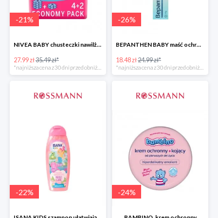
-
21
%
-
26
%
NIVEA BABY chusteczki nawilżane
BEPANTHEN BABY maść ochronna
27.99 zł
35.49 zł*
18.48 zł
24.99 zł*
*najniższa cena z 30 dni przed obniżką
*najniższa cena z 30 dni przed obniżką
-
22
%
-
24
%
ISANA KIDS szampon ułatwiający rozczesywanie 200 ml
BAMBINO, krem ochronny