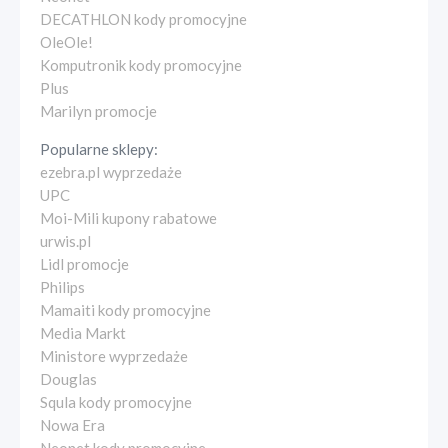
DECATHLON kody promocyjne
OleOle!
Komputronik kody promocyjne
Plus
Marilyn promocje
Popularne sklepy:
ezebra.pl wyprzedaże
UPC
Moi-Mili kupony rabatowe
urwis.pl
Lidl promocje
Philips
Mamaiti kody promocyjne
Media Markt
Ministore wyprzedaże
Douglas
Squla kody promocyjne
Nowa Era