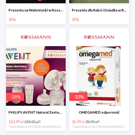
Prezenty na Walentynki w Rossmannie do -30%
Prezenty dla Babci i Dziadka w Rossmannie do -30%
30%
30%
-
18
%
-
33
%
PHILIPS AVENT Natural Zestaw Startowy
OMEGAMED odporność
163.99 zł
199.00 zł*
26.99 zł
39.99 zł*
*najniższa cena z 30 dni przed obniżką
*najniższa cena z 30 dni przed obniżką