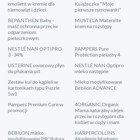
emolient w kremie dla
Książeczka "Moje
niemowląt i dzieci
pierwsze rymowanki"
BEPANTHEN Baby -
MUSTELA Maternite
maść ochronna przeciw
krem na rozstępy
odparzeniom
pieluszkowym
NESTLÉ NAN OPTIPRO
PAMPERS Pure
3 -34%
Protection pieluchy 4
LISTERINE owocowy płyn
NESTLÉ NAN Optipro
do płukania ust
mleko następne
Zestaw kul do kąpieli w
Mleko modyfikowane
kartonikach typu Puzzle
Bebilon ADVANCE
5w1
Pampers Premium Care w
4ORGANIC Organic
promocji
Mama naturalny olejek
przeciw rozstępom dla
kobiet w ciąży i mam
BEBILON mleko
HARPERCOLLINS
modyfikowane PROfutura
Akademia Mądrego