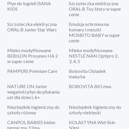
Płyn do kąpieli ISANA
Szczoteczka elektryczna
KIDS
ORAL-B Toy Story w super
cenie
Szczoteczka elektryczna
Emulsja ochronna na
ORAL-B Junior Star Wars
komary i meszki
MOSBITO BABY w super
cenie
Mleko modyfikowane
Mleko modyfikowane
BEBILON Prosyneo HA 2
NESTLÉ NAN Optipro 2,
w super cenie
3, 4, 5
PAMPERS Premium Care
Bobovita Obiadek
malucha
NATURE ON Junior
BOBOVITA BIO mus
wegański płyn do płukania
ust dla dzieci, 6+
Niezbędnik higieniczny do
Niezbędnik higieniczny do
szkoły różowy
szkoły niebieski
CANPOL BABIES bidon
KOLASTYNA Wet Skin
termiczny, 12m+
50ml