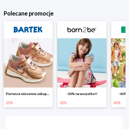
Polecane promocje
Pierwsze wiosenne zakupy -20%
-30% na wszystko!!
-40% n
20%
30%
40%