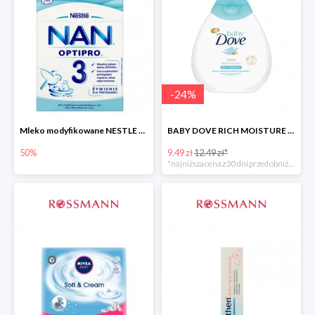
-
24
%
Mleko modyfikowane NESTLE NAN OPTIPRO 3 -50%
BABY DOVE RICH MOISTURE balsam nawilżający
50%
9.49 zł
12.49 zł*
*najniższa cena z 30 dni przed obniżką