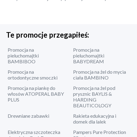
Te promocje przegapiłeś:
Promocja na
Promocja na
pieluchomajtki
pieluchomajtki
BAMBIBOO
BABYDREAM
Promocja na
Promocja na żel do mycia
ortodontyczne smoczki
ciała BAMBINO
Promocja na piankę do
Promocja na żel pod
włosów ATOPERAL BABY
prysznic BAYLIS &
PLUS
HARDING
BEAUTICOLOGY
Drewniane zabawki
Rakieta edukacyjna i
domek dla lalek
Elektryczna szczoteczka
Pampers Pure Protection