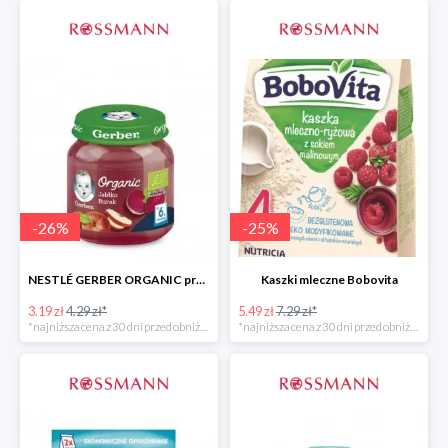
-
26
%
-
25
%
NESTLÉ GERBER ORGANIC przeciery i deserki owocowe
Kaszki mleczne Bobovita
3.19 zł
4.29 zł*
5.49 zł
7.29 zł*
*najniższa cena z 30 dni przed obniżką
*najniższa cena z 30 dni przed obniżką