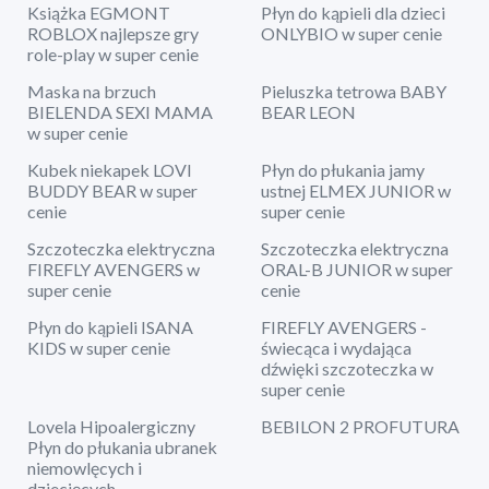
Książka EGMONT
Płyn do kąpieli dla dzieci
ROBLOX najlepsze gry
ONLYBIO w super cenie
role-play w super cenie
Maska na brzuch
Pieluszka tetrowa BABY
BIELENDA SEXI MAMA
BEAR LEON
w super cenie
Kubek niekapek LOVI
Płyn do płukania jamy
BUDDY BEAR w super
ustnej ELMEX JUNIOR w
cenie
super cenie
Szczoteczka elektryczna
Szczoteczka elektryczna
FIREFLY AVENGERS w
ORAL-B JUNIOR w super
super cenie
cenie
Płyn do kąpieli ISANA
FIREFLY AVENGERS -
KIDS w super cenie
świecąca i wydająca
dźwięki szczoteczka w
super cenie
Lovela Hipoalergiczny
BEBILON 2 PROFUTURA
Płyn do płukania ubranek
niemowlęcych i
dziecięcych