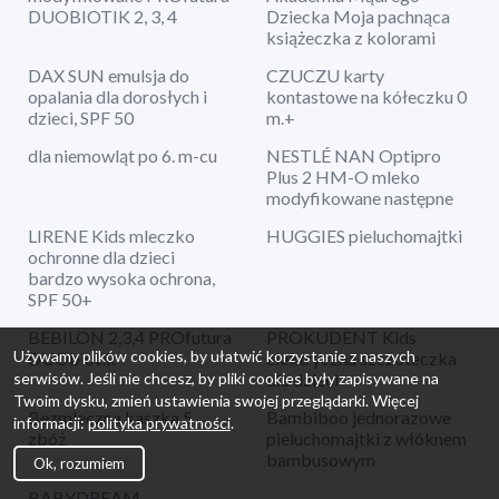
DUOBIOTIK 2, 3, 4
Dziecka Moja pachnąca
książeczka z kolorami
DAX SUN emulsja do
CZUCZU karty
opalania dla dorosłych i
kontastowe na kółeczku 0
dzieci, SPF 50
m.+
dla niemowląt po 6. m-cu
NESTLÉ NAN Optipro
Plus 2 HM-O mleko
modyfikowane następne
LIRENE Kids mleczko
HUGGIES pieluchomajtki
ochronne dla dzieci
bardzo wysoka ochrona,
SPF 50+
BEBILON 2,3,4 PROfutura
PROKUDENT Kids
Używamy plików cookies, by ułatwić korzystanie z naszych
DUObiotik
elektryczna szczoteczka
dla dzieci
serwisów. Jeśli nie chcesz, by pliki cookies były zapisywane na
Twoim dysku, zmień ustawienia swojej przeglądarki. Więcej
Bezmleczna kaszka 5
Bambiboo jednorazowe
informacji:
polityka prywatności
.
zbóż
pieluchomajtki z włóknem
bambusowym
Ok, rozumiem
BABYDREAM