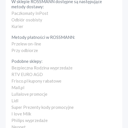
W sklepie
ROSSMANN
dostępne są następujące
metody dostawy:
Paczkomaty InPost
Odbiór osobisty
Kurier
Metody płatności w
ROSSMANN
:
Przelew on-line
Przy odbiorze
Podobne sklepy:
Bezpieczna Rodzina wyprzedaże
RTV EURO AGD
Frisco.pl kupony rabatowe
Mall.pl
Lullalove promocje
Lidl
Super Prezenty kody promocyjne
I love Milk
Philips wyprzedaże
Neonet