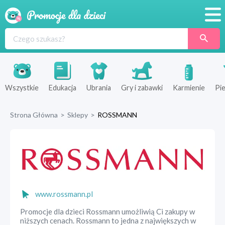
Promocje
Produkty
Sklepy
Wszystkie
Edukacja
Ubrania
Gry i zabawki
Karmienie
Pie
Blog
Strona Główna
>
Sklepy
>
ROSSMANN
Wyprawka
www.rossmann.pl
Promocje dla dzieci Rossmann umożliwią Ci zakupy w
niższych cenach. Rossmann to jedna z największych w