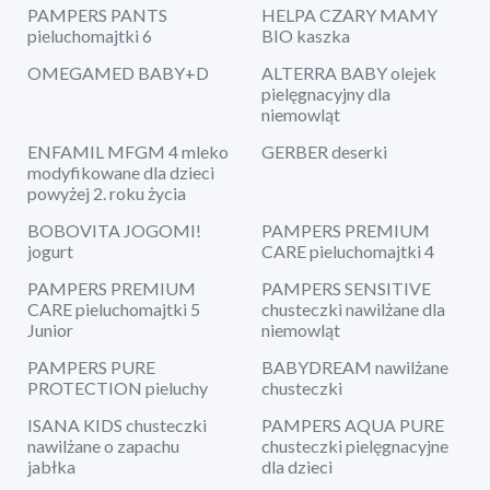
PAMPERS PANTS
HELPA CZARY MAMY
pieluchomajtki 6
BIO kaszka
OMEGAMED BABY+D
ALTERRA BABY olejek
pielęgnacyjny dla
niemowląt
ENFAMIL MFGM 4 mleko
GERBER deserki
modyfikowane dla dzieci
powyżej 2. roku życia
BOBOVITA JOGOMI!
PAMPERS PREMIUM
jogurt
CARE pieluchomajtki 4
PAMPERS PREMIUM
PAMPERS SENSITIVE
CARE pieluchomajtki 5
chusteczki nawilżane dla
Junior
niemowląt
PAMPERS PURE
BABYDREAM nawilżane
PROTECTION pieluchy
chusteczki
ISANA KIDS chusteczki
PAMPERS AQUA PURE
nawilżane o zapachu
chusteczki pielęgnacyjne
jabłka
dla dzieci