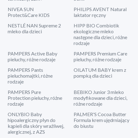
NIVEA SUN
PHILIPS AVENT Natural
Protect&Care KIDS
laktator ręczny
NESTLÉ NAN Supreme 2
HIPP BIO Combiotik
mleko dla dzieci
ekologiczne mleko
następne dla dzieci, różne
rodzaje
PAMPERS Active Baby
PAMPERS Premium Care
pieluchy, różne rodzaje
pieluchy, różne rodzaje
PAMPERS Pants
OILATUM BABY krem z
pieluchomajtki, różne
pompką dla dzieci
rodzaje
PAMPERS Pure
BEBIKO Junior 3 mleko
Protection pieluchy, różne
modyfikowane dla dzieci,
rodzaje
różne rodzaje
ONLYBIO Baby
PALMER'S Cocoa Butter
hipoalergiczny płyn do
Formula krem ujędrniający
kąpieli dla skóry wrażliwej,
do biustu
alergicznej, z AZS