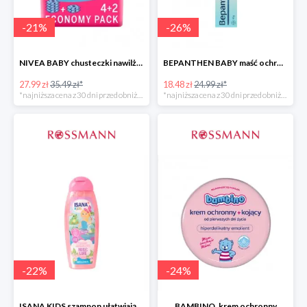
-
21
%
-
26
%
NIVEA BABY chusteczki nawilżane
BEPANTHEN BABY maść ochronna
27.99 zł
35.49 zł*
18.48 zł
24.99 zł*
*najniższa cena z 30 dni przed obniżką
*najniższa cena z 30 dni przed obniżką
-
22
%
-
24
%
ISANA KIDS szampon ułatwiający rozczesywanie 200 ml
BAMBINO, krem ochronny