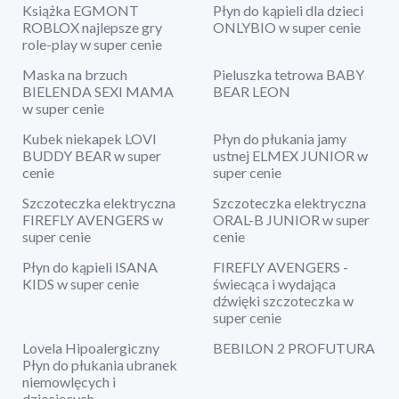
Książka EGMONT
Płyn do kąpieli dla dzieci
ROBLOX najlepsze gry
ONLYBIO w super cenie
role-play w super cenie
Maska na brzuch
Pieluszka tetrowa BABY
BIELENDA SEXI MAMA
BEAR LEON
w super cenie
Kubek niekapek LOVI
Płyn do płukania jamy
BUDDY BEAR w super
ustnej ELMEX JUNIOR w
cenie
super cenie
Szczoteczka elektryczna
Szczoteczka elektryczna
FIREFLY AVENGERS w
ORAL-B JUNIOR w super
super cenie
cenie
Płyn do kąpieli ISANA
FIREFLY AVENGERS -
KIDS w super cenie
świecąca i wydająca
dźwięki szczoteczka w
super cenie
Lovela Hipoalergiczny
BEBILON 2 PROFUTURA
Płyn do płukania ubranek
niemowlęcych i
dziecięcych