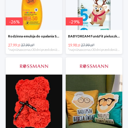
-
26
%
-
29
%
Rodzinna emulsja do opalania SPF 50
BABYDREAM Fun&Fit pieluszki jednorazowe Junior 5
27.99 zł
37.99 zł*
19.98 zł
27.99 zł*
*najniższa cena z 30 dni przed obniżką
*najniższa cena z 30 dni przed obniżką