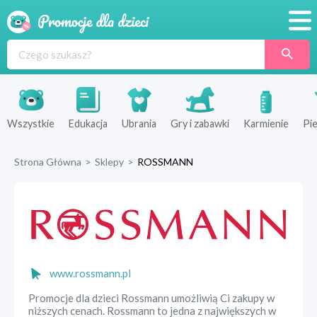
Promocje
Produkty
Sklepy
Wszystkie
Edukacja
Ubrania
Gry i zabawki
Karmienie
Pie
Blog
Strona Główna
>
Sklepy
>
ROSSMANN
Wyprawka
www.rossmann.pl
Promocje dla dzieci Rossmann umożliwią Ci zakupy w
niższych cenach. Rossmann to jedna z największych w