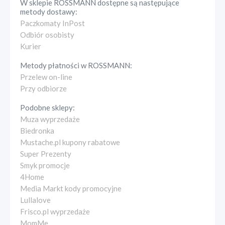
W sklepie
ROSSMANN
dostępne są następujące
metody dostawy:
Paczkomaty InPost
Odbiór osobisty
Kurier
Metody płatności w
ROSSMANN
:
Przelew on-line
Przy odbiorze
Podobne sklepy:
Muza wyprzedaże
Biedronka
Mustache.pl kupony rabatowe
Super Prezenty
Smyk promocje
4Home
Media Markt kody promocyjne
Lullalove
Frisco.pl wyprzedaże
MomMe