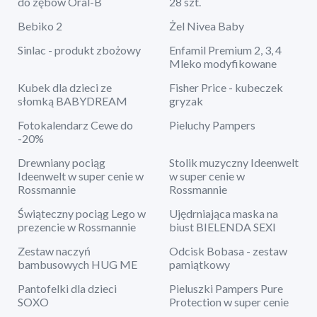
do zębów Oral-B
28 szt.
Bebiko 2
Żel Nivea Baby
Sinlac - produkt zbożowy
Enfamil Premium 2, 3, 4
Mleko modyfikowane
Kubek dla dzieci ze
Fisher Price - kubeczek
słomką BABYDREAM
gryzak
Fotokalendarz Cewe do
Pieluchy Pampers
-20%
Drewniany pociąg
Stolik muzyczny Ideenwelt
Ideenwelt w super cenie w
w super cenie w
Rossmannie
Rossmannie
Świąteczny pociąg Lego w
Ujędrniająca maska na
prezencie w Rossmannie
biust BIELENDA SEXI
Zestaw naczyń
Odcisk Bobasa - zestaw
bambusowych HUG ME
pamiątkowy
Pantofelki dla dzieci
Pieluszki Pampers Pure
SOXO
Protection w super cenie