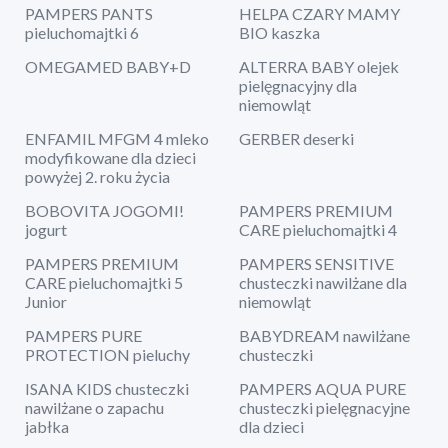
PAMPERS PANTS
HELPA CZARY MAMY
pieluchomajtki 6
BIO kaszka
OMEGAMED BABY+D
ALTERRA BABY olejek
pielęgnacyjny dla
niemowląt
ENFAMIL MFGM 4 mleko
GERBER deserki
modyfikowane dla dzieci
powyżej 2. roku życia
BOBOVITA JOGOMI!
PAMPERS PREMIUM
jogurt
CARE pieluchomajtki 4
PAMPERS PREMIUM
PAMPERS SENSITIVE
CARE pieluchomajtki 5
chusteczki nawilżane dla
Junior
niemowląt
PAMPERS PURE
BABYDREAM nawilżane
PROTECTION pieluchy
chusteczki
ISANA KIDS chusteczki
PAMPERS AQUA PURE
nawilżane o zapachu
chusteczki pielęgnacyjne
jabłka
dla dzieci