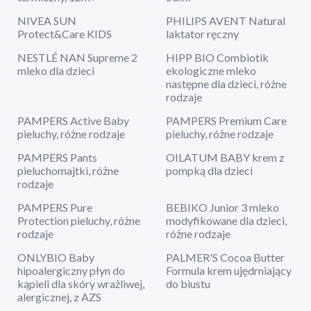
NIVEA SUN
PHILIPS AVENT Natural
Protect&Care KIDS
laktator ręczny
NESTLÉ NAN Supreme 2
HIPP BIO Combiotik
mleko dla dzieci
ekologiczne mleko
następne dla dzieci, różne
rodzaje
PAMPERS Active Baby
PAMPERS Premium Care
pieluchy, różne rodzaje
pieluchy, różne rodzaje
PAMPERS Pants
OILATUM BABY krem z
pieluchomajtki, różne
pompką dla dzieci
rodzaje
PAMPERS Pure
BEBIKO Junior 3 mleko
Protection pieluchy, różne
modyfikowane dla dzieci,
rodzaje
różne rodzaje
ONLYBIO Baby
PALMER'S Cocoa Butter
hipoalergiczny płyn do
Formula krem ujędrniający
kąpieli dla skóry wrażliwej,
do biustu
alergicznej, z AZS