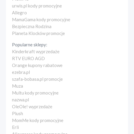
urwis.pl kody promocyjne
Allegro
MamaGama kody promocyjne
Bezpieczna Rodzina
Planeta Klocków promocje
Popularne sklepy:
Kinderkraft wyprzedaże
RTV EURO AGD
Orange kupony rabatowe
ezebra.pl
szafa-bobasa.pl promocje
Muza
Multu kody promocyjne
nazwa.pl
OleOle! wyprzedaże
Plush
MomMe kody promocyjne
Erli