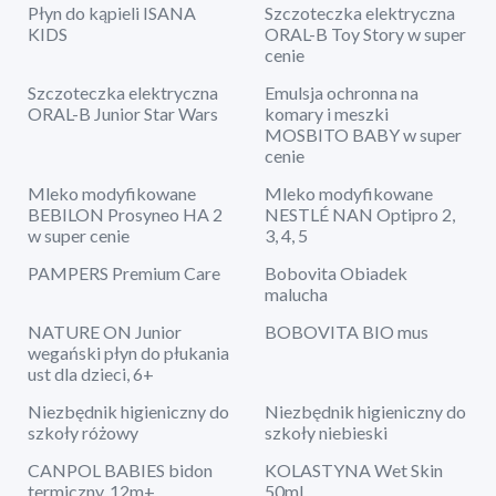
Płyn do kąpieli ISANA
Szczoteczka elektryczna
KIDS
ORAL-B Toy Story w super
cenie
Szczoteczka elektryczna
Emulsja ochronna na
ORAL-B Junior Star Wars
komary i meszki
MOSBITO BABY w super
cenie
Mleko modyfikowane
Mleko modyfikowane
BEBILON Prosyneo HA 2
NESTLÉ NAN Optipro 2,
w super cenie
3, 4, 5
PAMPERS Premium Care
Bobovita Obiadek
malucha
NATURE ON Junior
BOBOVITA BIO mus
wegański płyn do płukania
ust dla dzieci, 6+
Niezbędnik higieniczny do
Niezbędnik higieniczny do
szkoły różowy
szkoły niebieski
CANPOL BABIES bidon
KOLASTYNA Wet Skin
termiczny, 12m+
50ml