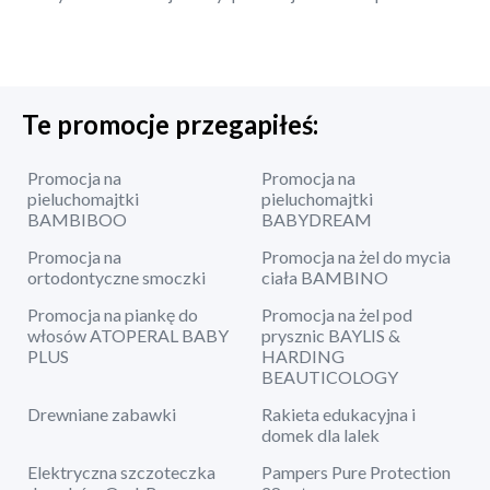
Te promocje przegapiłeś:
Promocja na
Promocja na
pieluchomajtki
pieluchomajtki
BAMBIBOO
BABYDREAM
Promocja na
Promocja na żel do mycia
ortodontyczne smoczki
ciała BAMBINO
Promocja na piankę do
Promocja na żel pod
włosów ATOPERAL BABY
prysznic BAYLIS &
PLUS
HARDING
BEAUTICOLOGY
Drewniane zabawki
Rakieta edukacyjna i
domek dla lalek
Elektryczna szczoteczka
Pampers Pure Protection