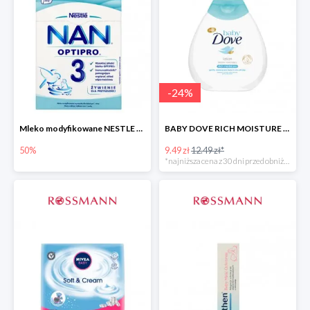
-
24
%
Mleko modyfikowane NESTLE NAN OPTIPRO 3 -50%
BABY DOVE RICH MOISTURE balsam nawilżający
50%
9.49 zł
12.49 zł*
*najniższa cena z 30 dni przed obniżką