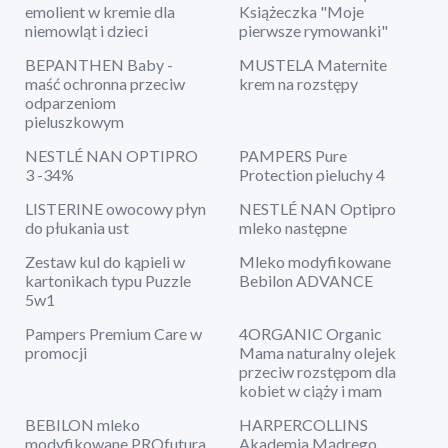
emolient w kremie dla
Książeczka "Moje
niemowląt i dzieci
pierwsze rymowanki"
BEPANTHEN Baby -
MUSTELA Maternite
maść ochronna przeciw
krem na rozstępy
odparzeniom
pieluszkowym
NESTLÉ NAN OPTIPRO
PAMPERS Pure
3 -34%
Protection pieluchy 4
LISTERINE owocowy płyn
NESTLÉ NAN Optipro
do płukania ust
mleko następne
Zestaw kul do kąpieli w
Mleko modyfikowane
kartonikach typu Puzzle
Bebilon ADVANCE
5w1
Pampers Premium Care w
4ORGANIC Organic
promocji
Mama naturalny olejek
przeciw rozstępom dla
kobiet w ciąży i mam
BEBILON mleko
HARPERCOLLINS
modyfikowane PROfutura
Akademia Mądrego