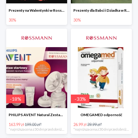
Prezenty na Walentynki w Rossmannie do -30%
Prezenty dla Babci i Dziadka w Rossmannie do -30%
30%
30%
-
18
%
-
33
%
PHILIPS AVENT Natural Zestaw Startowy
OMEGAMED odporność
163.99 zł
199.00 zł*
26.99 zł
39.99 zł*
*najniższa cena z 30 dni przed obniżką
*najniższa cena z 30 dni przed obniżką