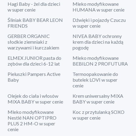
Hagi Baby - żel dla dzieci
Mleko modyfikowane
w super cenie
HUMANA w super cenie
Śliniak BABY BEAR LEON
Dźwięki i pojazdy Czuczu
FRIENDS
w super cenie
GERBER ORGANIC
NIVEA BABY ochronny
słodkie ziemniaki z
krem dla dzieci na każdą
warzywami i kurczakiem
pogodę
ELMEX JUNIOR pasta do
Mleko modyfikowane
zębów dla dzieci 6-12 lat
BEBILON 2 PROFUTURA
Pieluszki Pampers Active
Termoopakowanie do
Baby
butelek LOVI w super
cenie
Olejek do ciała i włosów
Krem uniwersalny MIXA
MIXA BABY w super cenie
BABY w super cenie
Mleko modyfikowane
Koc z przytulanką SOXO
Nestlé NAN OPTIPRO
w super cenie
PLUS 2 HM-O w super
cenie