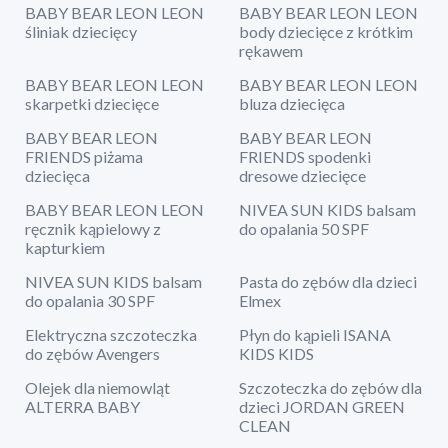
BABY BEAR LEON LEON
BABY BEAR LEON LEON
śliniak dziecięcy
body dziecięce z krótkim
rękawem
BABY BEAR LEON LEON
BABY BEAR LEON LEON
skarpetki dziecięce
bluza dziecięca
BABY BEAR LEON
BABY BEAR LEON
FRIENDS piżama
FRIENDS spodenki
dziecięca
dresowe dziecięce
BABY BEAR LEON LEON
NIVEA SUN KIDS balsam
ręcznik kąpielowy z
do opalania 50 SPF
kapturkiem
NIVEA SUN KIDS balsam
Pasta do zębów dla dzieci
do opalania 30 SPF
Elmex
Elektryczna szczoteczka
Płyn do kąpieli ISANA
do zębów Avengers
KIDS KIDS
Olejek dla niemowląt
Szczoteczka do zębów dla
ALTERRA BABY
dzieci JORDAN GREEN
CLEAN