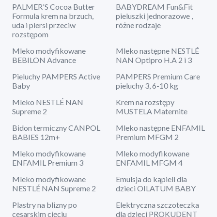
PALMER'S Cocoa Butter
BABYDREAM Fun&Fit
Formula krem na brzuch,
pieluszki jednorazowe ,
uda i piersi przeciw
różne rodzaje
rozstępom
Mleko modyfikowane
Mleko następne NESTLÉ
BEBILON Advance
NAN Optipro H.A 2 i 3
Pieluchy PAMPERS Active
PAMPERS Premium Care
Baby
pieluchy 3, 6-10 kg
Mleko NESTLÉ NAN
Krem na rozstępy
Supreme 2
MUSTELA Maternite
Bidon termiczny CANPOL
Mleko następne ENFAMIL
BABIES 12m+
Premium MFGM 2
Mleko modyfikowane
Mleko modyfikowane
ENFAMIL Premium 3
ENFAMIL MFGM 4
Mleko modyfikowane
Emulsja do kąpieli dla
NESTLÉ NAN Supreme 2
dzieci OILATUM BABY
Plastry na blizny po
Elektryczna szczoteczka
cesarskim cięciu
dla dzieci PROKUDENT