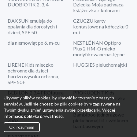
DUOBIOTIK 2, 3, 4
Dziecka Moja pachnąca
książeczka z kolorami
DAX SUN emulsja do
CZUCZU karty
opalania dla dorosłych i
kontastowe na kółeczku 0
dzieci, SPF 50
m.+
dla niemowląt po 6. m-cu
NESTLÉ NAN Optipro
Plus 2 HM-O mleko
modyfikowane następne
LIRENE Kids mleczko
HUGGIES pieluchomajtki
ochronne dla dzieci
bardzo wysoka ochrona,
SPF 50+
BEBILON 2,3,4 PROfutura
PROKUDENT Kids
Używamy plików cookies, by ułatwić korzystanie z naszych
DUObiotik
elektryczna szczoteczka
dla dzieci
serwisów. Jeśli nie chcesz, by pliki cookies były zapisywane na
Twoim dysku, zmień ustawienia swojej przeglądarki. Więcej
Bezmleczna kaszka 5
Bambiboo jednorazowe
informacji:
polityka prywatności
.
zbóż
pieluchomajtki z włóknem
bambusowym
Ok, rozumiem
BABYDREAM