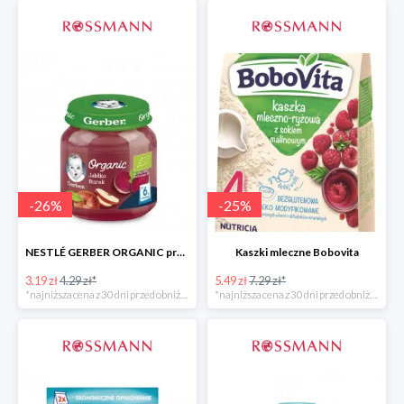
-
26
%
-
25
%
NESTLÉ GERBER ORGANIC przeciery i deserki owocowe
Kaszki mleczne Bobovita
3.19 zł
4.29 zł*
5.49 zł
7.29 zł*
*najniższa cena z 30 dni przed obniżką
*najniższa cena z 30 dni przed obniżką