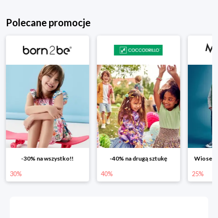
Polecane promocje
-30% na wszystko!!
-40% na drugą sztukę
Wiosenn
30%
40%
25%