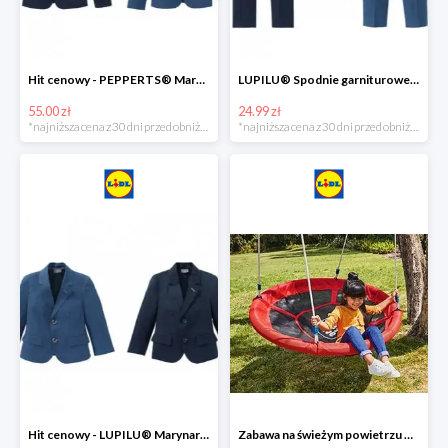
Hit cenowy - PEPPERTS® Marynarka młodzieżowa
LUPILU® Spodnie garniturowe chłopięce
55.00 zł
24.99 zł
*najniższa cena z 30 dni przed obniżką
*najniższa cena z 30 dni przed obniżką
Hit cenowy - LUPILU® Marynarka chłopięca
Zabawa na świeżym powietrzu w Lidlu do -33%