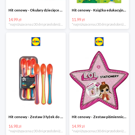
Hit cenowy - Okulary dziecięce do pływania
Hit cenowy - Książka edukacyjna z pisakiem
14.99 zł
11.99 zł
*najniższa cena z 30 dni przed obniżką
*najniższa cena z 30 dni przed obniżką
Hit cenowy - Zestaw 3 łyżek do karmienia wskazujących stopień ciepła
Hit cenowy - Zestaw piśmienniczy dla dzieci
16.98 zł
14.99 zł
*najniższa cena z 30 dni przed obniżką
*najniższa cena z 30 dni przed obniżką