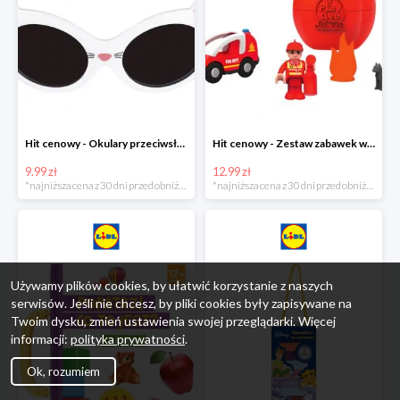
Hit cenowy - Okulary przeciwsłoneczne dla dzieci
Hit cenowy - Zestaw zabawek w jajku
9.99 zł
12.99 zł
*najniższa cena z 30 dni przed obniżką
*najniższa cena z 30 dni przed obniżką
Używamy plików cookies, by ułatwić korzystanie z naszych
serwisów. Jeśli nie chcesz, by pliki cookies były zapisywane na
Twoim dysku, zmień ustawienia swojej przeglądarki. Więcej
informacji:
polityka prywatności
.
Ok, rozumiem