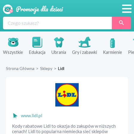
Promocje
Produkty
Sklepy
Wszystkie
Edukacja
Ubrania
Gry i zabawki
Karmienie
Pie
Blog
Strona Główna
>
Sklepy
>
Lidl
Wyprawka
www.lidl.pl
Kody rabatowe Lidl to okazja do zakupów w niższych
cenach! Lidl to popularna niemiecka sieć sklepów