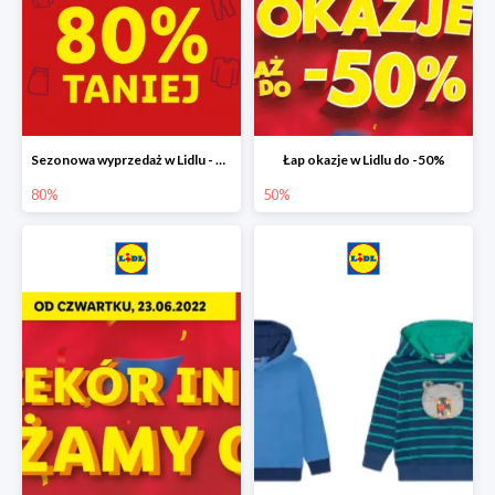
Sezonowa wyprzedaż w Lidlu - drugi produkt -80%
Łap okazje w Lidlu do -50%
80%
50%