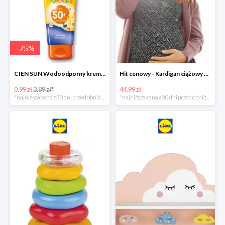
-
75
%
CIEN SUN Wodoodporny krem do opalania dla dzieci SPF 50 -39%
Hit cenowy - Kardigan ciążowy z biobawełny
0.99 zł
3.89 zł*
44.99 zł
*najniższa cena z 30 dni przed obniżką
*najniższa cena z 30 dni przed obniżką