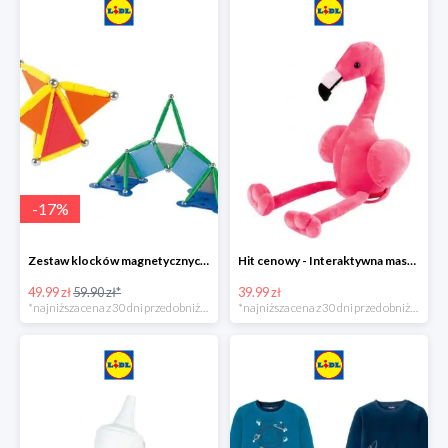
-
17
%
Zestaw klocków magnetycznych -16%
Hit cenowy - Interaktywna maskotka z efektami dźwiękowymi
49.99 zł
59.90 zł*
39.99 zł
*najniższa cena z 30 dni przed obniżką
*najniższa cena z 30 dni przed obniżką