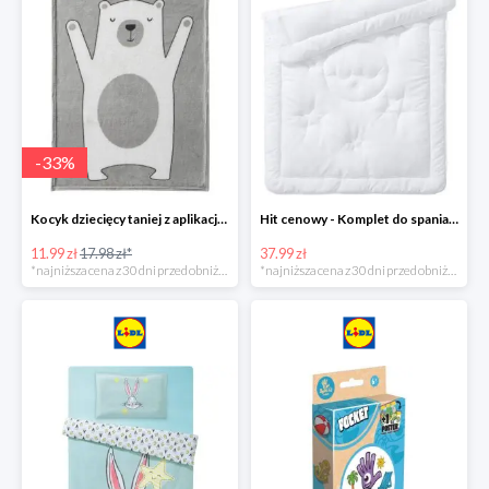
-
33
%
Kocyk dziecięcy taniej z aplikacją Lidl
Hit cenowy - Komplet do spania: kołdra i poduszka
11.99 zł
17.98 zł*
37.99 zł
*najniższa cena z 30 dni przed obniżką
*najniższa cena z 30 dni przed obniżką