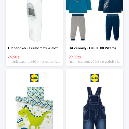
Hit cenowy - Termometr wielofunkcyjny
Hit cenowy - LUPILU® Piżama welurowa chłopięca, 1 komplet
69.90 zł
29.99 zł
*najniższa cena z 30 dni przed obniżką
*najniższa cena z 30 dni przed obniżką