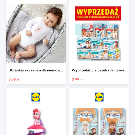
Ubranka i akcesoria dla niemowląt w Lidlu od 9,99 zł
Wyprzedaż pieluszek i pantsów LUPILU od 2,99 zł
9.99 zł
2.99 zł