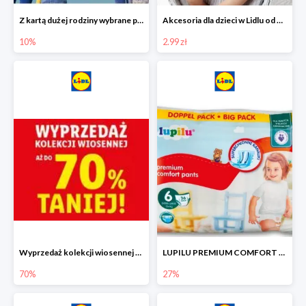
Z kartą dużej rodziny wybrane produkty w Lidlu -10%
Akcesoria dla dzieci w Lidlu od 2,99 zł
10%
2.99 zł
Wyprzedaż kolekcji wiosennej w Lidlu do -70%
LUPILU PREMIUM COMFORT Pantsy, rozmiar 5 lub 6, gigapaka -27%
70%
27%