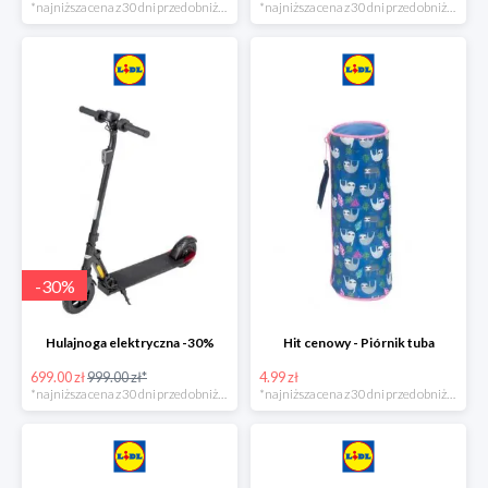
*najniższa cena z 30 dni przed obniżką
*najniższa cena z 30 dni przed obniżką
-
30
%
Hulajnoga elektryczna -30%
Hit cenowy - Piórnik tuba
699.00 zł
999.00 zł*
4.99 zł
*najniższa cena z 30 dni przed obniżką
*najniższa cena z 30 dni przed obniżką