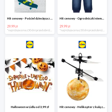
Hit cenowy - Pościel dziecięca z biobawełny renforcé
Hit cenowy - Ogrodniczki niemowlęce
29.99 zł
29.99 zł
*najniższa cena z 30 dni przed obniżką
*najniższa cena z 30 dni przed obniżką
Halloween w Lidlu od 3,99 zł
Hit cenowy - Helikopter z kulą z podświetleniem LED