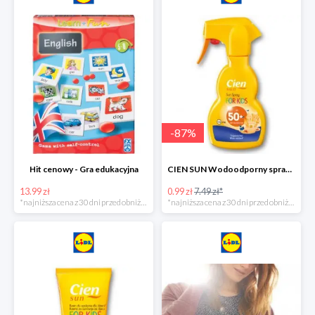
-
87
%
Hit cenowy - Gra edukacyjna
CIEN SUN Wodoodporny spray do opalania dla dzieci z SPF50 -75%
13.99 zł
0.99 zł
7.49 zł*
*najniższa cena z 30 dni przed obniżką
*najniższa cena z 30 dni przed obniżką