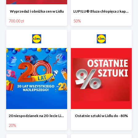
Wyprzedaż i obniżka cen w Lidlu
LUPILU® Bluza chłopięca z kapturem
700.00 zł
50%
20 niespodzianek na 20-lecie Lidla do -20%
Ostatnie sztuki w Lidlu do -80%
20%