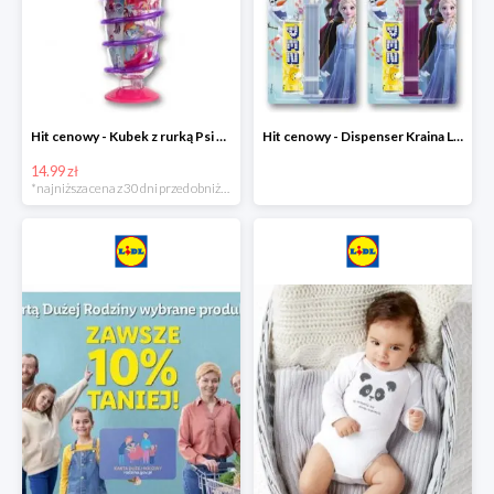
Hit cenowy - Kubek z rurką Psi Patrol, PONY, Minionki, Peppa
Hit cenowy - Dispenser Kraina Lodu
14.99 zł
*najniższa cena z 30 dni przed obniżką