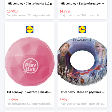
Hit cenowy - Ciastolina 4 x 112 g
Hit cenowy - Zestaw kreatywny
15.99 zł
14.99 zł
*najniższa cena z 30 dni przed obniżką
*najniższa cena z 30 dni przed obniżką
Hit cenowy - Skacząca piłka do wody lub superskacząca piłka
Hit cenowy - Koło do pływania, rękawki lub piłka
14.99 zł
8.99 zł
*najniższa cena z 30 dni przed obniżką
*najniższa cena z 30 dni przed obniżką