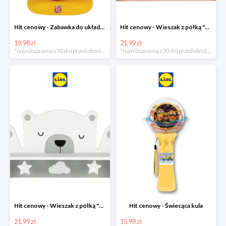
Hit cenowy - Zabawka do układania
Hit cenowy - Wieszak z półką "Chmurka"
19.98 zł
21.99 zł
*najniższa cena z 30 dni przed obniżką
*najniższa cena z 30 dni przed obniżką
Hit cenowy - Wieszak z półką "Miś"
Hit cenowy - Świecąca kula
21.99 zł
15.99 zł