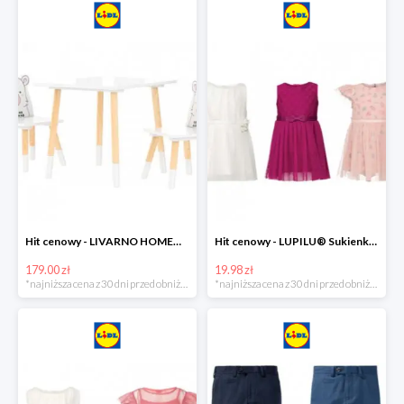
Hit cenowy - LIVARNO HOME® Stolik i 2 krzesełka dla dzieci
Hit cenowy - LUPILU® Sukienka niemowlęca
179.00 zł
19.98 zł
*najniższa cena z 30 dni przed obniżką
*najniższa cena z 30 dni przed obniżką