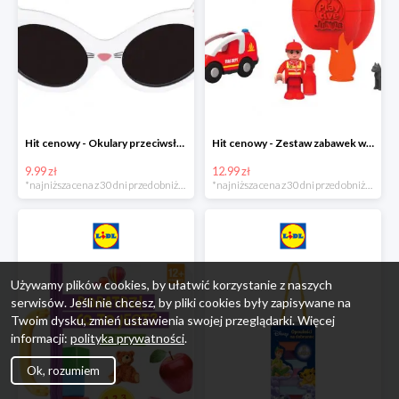
Hit cenowy - Okulary przeciwsłoneczne dla dzieci
Hit cenowy - Zestaw zabawek w jajku
9.99 zł
12.99 zł
*najniższa cena z 30 dni przed obniżką
*najniższa cena z 30 dni przed obniżką
Używamy plików cookies, by ułatwić korzystanie z naszych
serwisów. Jeśli nie chcesz, by pliki cookies były zapisywane na
Twoim dysku, zmień ustawienia swojej przeglądarki. Więcej
informacji:
polityka prywatności
.
Ok, rozumiem