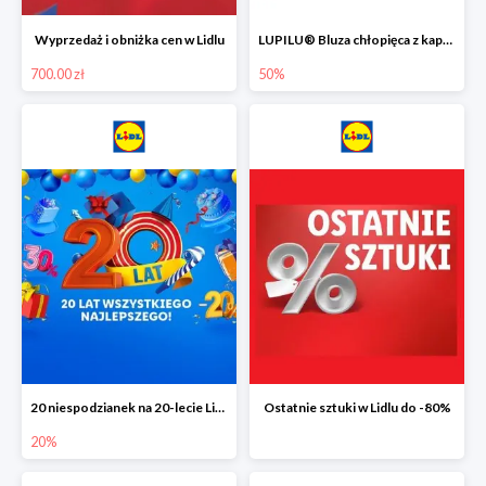
Wyprzedaż i obniżka cen w Lidlu
LUPILU® Bluza chłopięca z kapturem
700.00 zł
50%
20 niespodzianek na 20-lecie Lidla do -20%
Ostatnie sztuki w Lidlu do -80%
20%