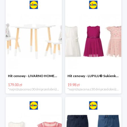
Hit cenowy - LIVARNO HOME® Stolik i 2 krzesełka dla dzieci
Hit cenowy - LUPILU® Sukienka niemowlęca
179.00 zł
19.98 zł
*najniższa cena z 30 dni przed obniżką
*najniższa cena z 30 dni przed obniżką