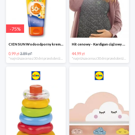
-
75
%
CIEN SUN Wodoodporny krem do opalania dla dzieci SPF 50 -39%
Hit cenowy - Kardigan ciążowy z biobawełny
0.99 zł
3.89 zł*
44.99 zł
*najniższa cena z 30 dni przed obniżką
*najniższa cena z 30 dni przed obniżką