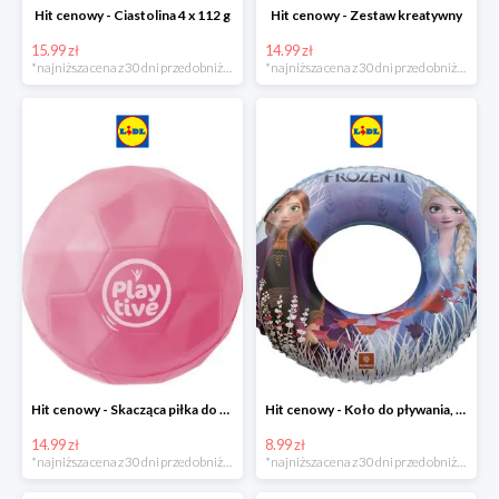
Hit cenowy - Ciastolina 4 x 112 g
Hit cenowy - Zestaw kreatywny
15.99 zł
14.99 zł
*najniższa cena z 30 dni przed obniżką
*najniższa cena z 30 dni przed obniżką
Hit cenowy - Skacząca piłka do wody lub superskacząca piłka
Hit cenowy - Koło do pływania, rękawki lub piłka
14.99 zł
8.99 zł
*najniższa cena z 30 dni przed obniżką
*najniższa cena z 30 dni przed obniżką