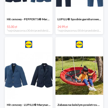
Hit cenowy - PEPPERTS® Marynarka młodzieżowa
LUPILU® Spodnie garniturowe chłopięce
55.00 zł
24.99 zł
*najniższa cena z 30 dni przed obniżką
*najniższa cena z 30 dni przed obniżką
Hit cenowy - LUPILU® Marynarka chłopięca
Zabawa na świeżym powietrzu w Lidlu do -33%