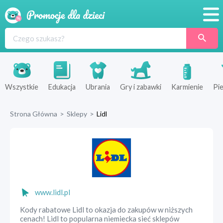
Promocje
Produkty
Sklepy
Wszystkie
Edukacja
Ubrania
Gry i zabawki
Karmienie
Pie
Blog
Strona Główna
>
Sklepy
>
Lidl
Wyprawka
www.lidl.pl
Kody rabatowe Lidl to okazja do zakupów w niższych
cenach! Lidl to popularna niemiecka sieć sklepów