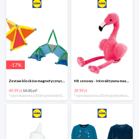
-
17
%
Zestaw klocków magnetycznych -16%
Hit cenowy - Interaktywna maskotka z efektami dźwiękowymi
49.99 zł
59.90 zł*
39.99 zł
*najniższa cena z 30 dni przed obniżką
*najniższa cena z 30 dni przed obniżką