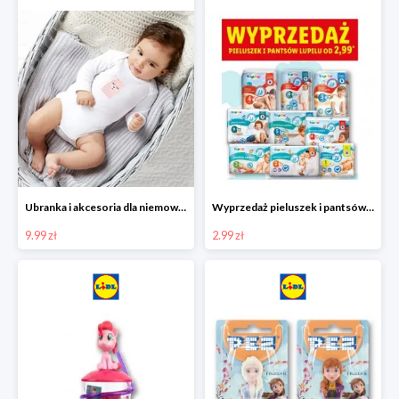
Ubranka i akcesoria dla niemowląt w Lidlu od 9,99 zł
Wyprzedaż pieluszek i pantsów LUPILU od 2,99 zł
9.99 zł
2.99 zł