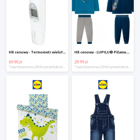
Hit cenowy - Termometr wielofunkcyjny
Hit cenowy - LUPILU® Piżama welurowa chłopięca, 1 komplet
69.90 zł
29.99 zł
*najniższa cena z 30 dni przed obniżką
*najniższa cena z 30 dni przed obniżką