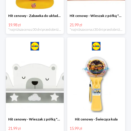
Hit cenowy - Zabawka do układania
Hit cenowy - Wieszak z półką "Chmurka"
19.98 zł
21.99 zł
*najniższa cena z 30 dni przed obniżką
*najniższa cena z 30 dni przed obniżką
Hit cenowy - Wieszak z półką "Miś"
Hit cenowy - Świecąca kula
21.99 zł
15.99 zł