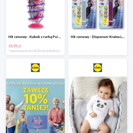
Hit cenowy - Kubek z rurką Psi Patrol, PONY, Minionki, Peppa
Hit cenowy - Dispenser Kraina Lodu
14.99 zł
*najniższa cena z 30 dni przed obniżką