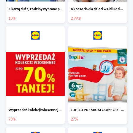
Z kartą dużej rodziny wybrane produkty w Lidlu -10%
Akcesoria dla dzieci w Lidlu od 2,99 zł
10%
2.99 zł
Wyprzedaż kolekcji wiosennej w Lidlu do -70%
LUPILU PREMIUM COMFORT Pantsy, rozmiar 5 lub 6, gigapaka -27%
70%
27%