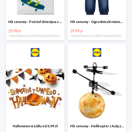
Hit cenowy - Pościel dziecięca z biobawełny renforcé
Hit cenowy - Ogrodniczki niemowlęce
29.99 zł
29.99 zł
*najniższa cena z 30 dni przed obniżką
*najniższa cena z 30 dni przed obniżką
Halloween w Lidlu od 3,99 zł
Hit cenowy - Helikopter z kulą z podświetleniem LED