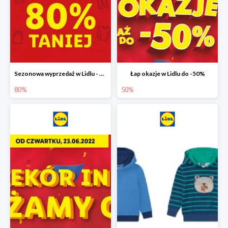
Sezonowa wyprzedaż w Lidlu - drugi produkt -80%
Łap okazje w Lidlu do -50%
80%
50%