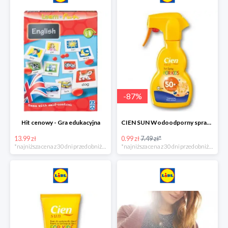
-
87
%
Hit cenowy - Gra edukacyjna
CIEN SUN Wodoodporny spray do opalania dla dzieci z SPF50 -75%
13.99 zł
0.99 zł
7.49 zł*
*najniższa cena z 30 dni przed obniżką
*najniższa cena z 30 dni przed obniżką