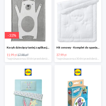
-
33
%
Kocyk dziecięcy taniej z aplikacją Lidl
Hit cenowy - Komplet do spania: kołdra i poduszka
11.99 zł
17.98 zł*
37.99 zł
*najniższa cena z 30 dni przed obniżką
*najniższa cena z 30 dni przed obniżką