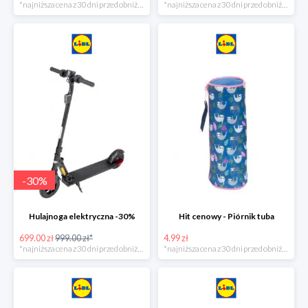
*najniższa cena z 30 dni przed obniżką
*najniższa cena z 30 dni przed obniżką
-
30
%
Hulajnoga elektryczna -30%
Hit cenowy - Piórnik tuba
699.00 zł
999.00 zł*
4.99 zł
*najniższa cena z 30 dni przed obniżką
*najniższa cena z 30 dni przed obniżką