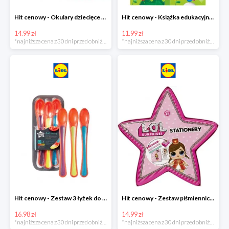
Hit cenowy - Okulary dziecięce do pływania
Hit cenowy - Książka edukacyjna z pisakiem
14.99 zł
11.99 zł
*najniższa cena z 30 dni przed obniżką
*najniższa cena z 30 dni przed obniżką
Hit cenowy - Zestaw 3 łyżek do karmienia wskazujących stopień ciepła
Hit cenowy - Zestaw piśmienniczy dla dzieci
16.98 zł
14.99 zł
*najniższa cena z 30 dni przed obniżką
*najniższa cena z 30 dni przed obniżką