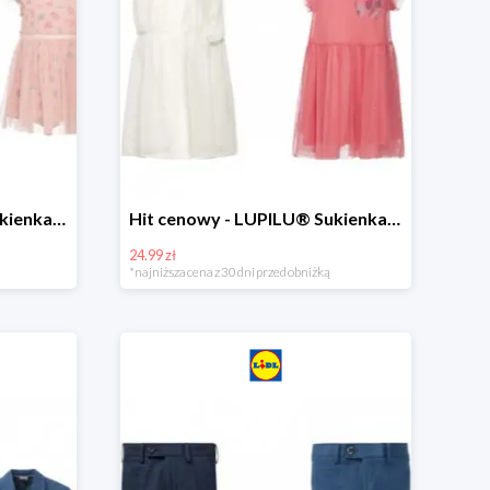
Hit cenowy - LUPILU® Sukienka niemowlęca
Hit cenowy - LUPILU® Sukienka dziewczęca
24.99 zł
*najniższa cena z 30 dni przed obniżką