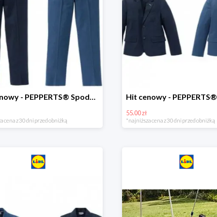
Hit cenowy - PEPPERTS® Spodnie garniturowe młodzieżowe
55.00 zł
a cena z 30 dni przed obniżką
*najniższa cena z 30 dni przed obniżką