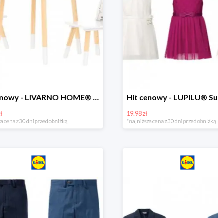
Hit cenowy - LIVARNO HOME® Stolik i 2 krzesełka dla dzieci
ł
19.98 zł
a cena z 30 dni przed obniżką
*najniższa cena z 30 dni przed obniżką