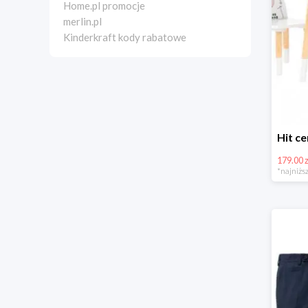
Home.pl promocje
merlin.pl
Kinderkraft kody rabatowe
179.00 z
*najniższ