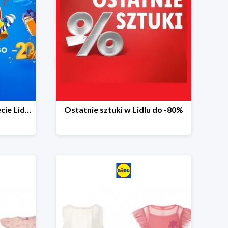
20 niespodzianek na 20-lecie Lidla do -20%
Ostatnie sztuki w Lidlu do -80%