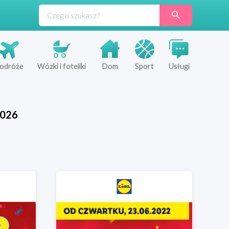
odróże
Wózki i foteliki
Dom
Sport
Usługi
026