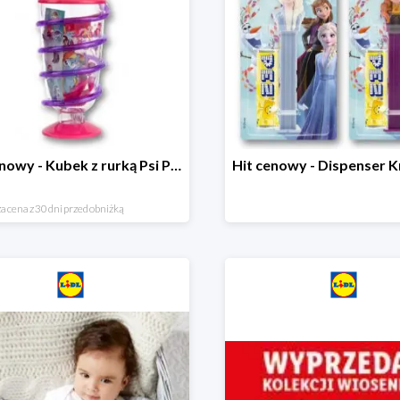
Hit cenowy - Kubek z rurką Psi Patrol, PONY, Minionki, Peppa
a cena z 30 dni przed obniżką