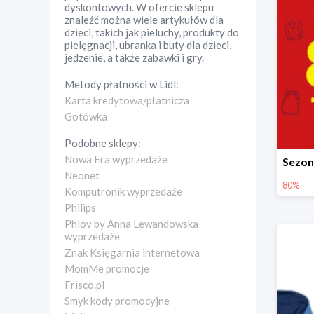
dyskontowych. W ofercie sklepu
znaleźć można wiele artykułów dla
dzieci, takich jak pieluchy, produkty do
pielęgnacji, ubranka i buty dla dzieci,
jedzenie, a także zabawki i gry.
Metody płatności w
Lidl
:
Karta kredytowa/płatnicza
Gotówka
Podobne sklepy:
Nowa Era wyprzedaże
Neonet
80%
Komputronik wyprzedaże
Philips
Phlov by Anna Lewandowska
wyprzedaże
Znak Księgarnia internetowa
MomMe promocje
Frisco.pl
Smyk kody promocyjne