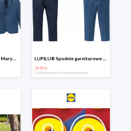
Hit cenowy - PEPPERTS® Marynarka młodzieżowa
LUPILU® Spodnie garniturowe chłopięce
24.99 zł
*najniższa cena z 30 dni przed obniżką