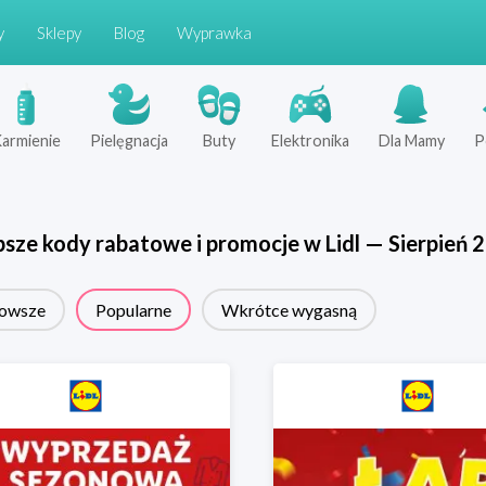
y
Sklepy
Blog
Wyprawka
armienie
Pielęgnacja
Buty
Elektronika
Dla Mamy
P
psze kody rabatowe i promocje w
Lidl
—
Sierpień
2
owsze
Popularne
Wkrótce wygasną