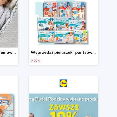
Ubranka i akcesoria dla niemowląt w Lidlu od 9,99 zł
Wyprzedaż pieluszek i pantsów LUPILU od 2,99 zł
2.99 zł