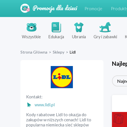
Promocje
Produkt
Wszystkie
Edukacja
Ubrania
Gry i zabawki
K
Strona Główna
>
Sklepy
>
Lidl
Najle
Najn
Kontakt:
www.lidl.pl
Kody rabatowe Lidl to okazja do
zakupów w niższych cenach! Lidl to
popularna niemiecka sieć sklepów