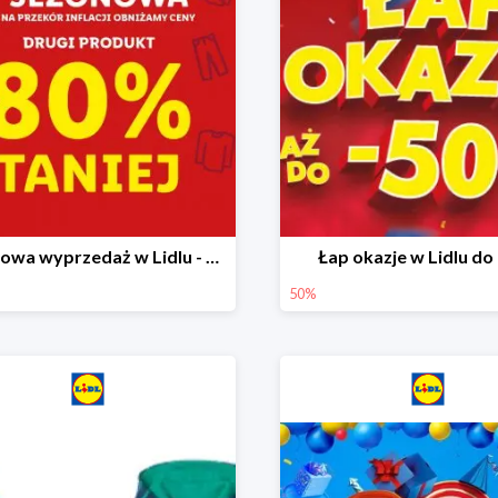
Sezonowa wyprzedaż w Lidlu - drugi produkt -80%
Łap okazje w Lidlu do
50%