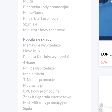
Multu
Biedronka kody promocyjne
MamaGama
Kinderkraft promocje
Szumisie
Ministore kody rabatowe
Popularne sklepy:
Mamaville wyprzedaże
I love Milk
Planeta Klocków wyprzedaże
4Home
50%
Philips wyprzedaże
Media Markt
T-Mobile promocje
Mustache.pl
UPC kody promocyjne
Znak Księgarnia internetowa
Moi-Mili kody promocyjne
Squla