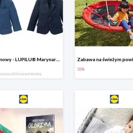
Hit cenowy - LUPILU® Marynarka chłopięca
33%
a cena z 30 dni przed obniżką