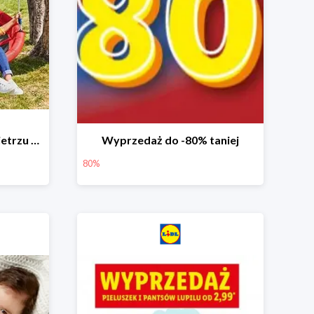
Zabawa na świeżym powietrzu w Lidlu do -33%
Wyprzedaż do -80% taniej
80%