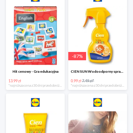
-
87
%
Hit cenowy - Gra edukacyjna
CIEN SUN Wodoodporny spray do opalania dla dzieci z SPF50 -75%
13.99 zł
0.99 zł
7.49 zł*
*najniższa cena z 30 dni przed obniżką
*najniższa cena z 30 dni przed obniżką