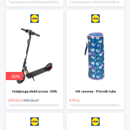
*najniższa cena z 30 dni przed obniżką
*najniższa cena z 30 dni przed obniżką
-
30
%
Hulajnoga elektryczna -30%
Hit cenowy - Piórnik tuba
699.00 zł
999.00 zł*
4.99 zł
*najniższa cena z 30 dni przed obniżką
*najniższa cena z 30 dni przed obniżką