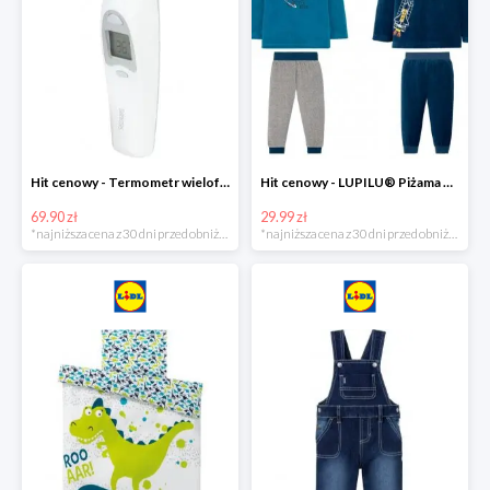
Hit cenowy - Termometr wielofunkcyjny
Hit cenowy - LUPILU® Piżama welurowa chłopięca, 1 komplet
69.90 zł
29.99 zł
*najniższa cena z 30 dni przed obniżką
*najniższa cena z 30 dni przed obniżką