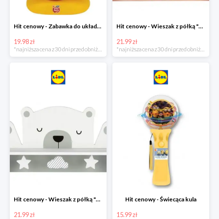
Hit cenowy - Zabawka do układania
Hit cenowy - Wieszak z półką "Chmurka"
19.98 zł
21.99 zł
*najniższa cena z 30 dni przed obniżką
*najniższa cena z 30 dni przed obniżką
Hit cenowy - Wieszak z półką "Miś"
Hit cenowy - Świecąca kula
21.99 zł
15.99 zł