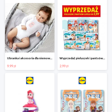
Ubranka i akcesoria dla niemowląt w Lidlu od 9,99 zł
Wyprzedaż pieluszek i pantsów LUPILU od 2,99 zł
9.99 zł
2.99 zł