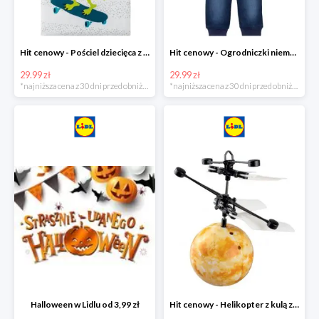
Hit cenowy - Pościel dziecięca z biobawełny renforcé
Hit cenowy - Ogrodniczki niemowlęce
29.99 zł
29.99 zł
*najniższa cena z 30 dni przed obniżką
*najniższa cena z 30 dni przed obniżką
Halloween w Lidlu od 3,99 zł
Hit cenowy - Helikopter z kulą z podświetleniem LED