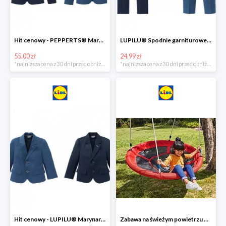
Hit cenowy - PEPPERTS® Marynarka młodzieżowa
LUPILU® Spodnie garniturowe chłopięce
55.00 zł
24.99 zł
*najniższa cena z 30 dni przed obniżką
*najniższa cena z 30 dni przed obniżką
Hit cenowy - LUPILU® Marynarka chłopięca
Zabawa na świeżym powietrzu w Lidlu do -33%