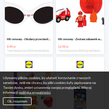
Hit cenowy - Okulary przeciwsłoneczne dla dzieci
Hit cenowy - Zestaw zabawek w jajku
9.99 zł
12.99 zł
*najniższa cena z 30 dni przed obniżką
*najniższa cena z 30 dni przed obniżką
Używamy plików cookies, by ułatwić korzystanie z naszych
serwisów. Jeśli nie chcesz, by pliki cookies były zapisywane na
Twoim dysku, zmień ustawienia swojej przeglądarki. Więcej
informacji:
polityka prywatności
.
Ok, rozumiem