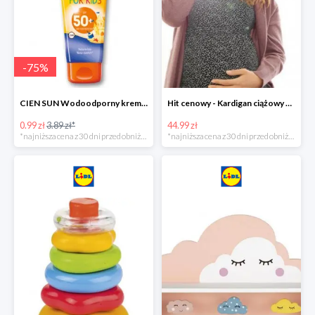
-
75
%
CIEN SUN Wodoodporny krem do opalania dla dzieci SPF 50 -39%
Hit cenowy - Kardigan ciążowy z biobawełny
0.99 zł
3.89 zł*
44.99 zł
*najniższa cena z 30 dni przed obniżką
*najniższa cena z 30 dni przed obniżką