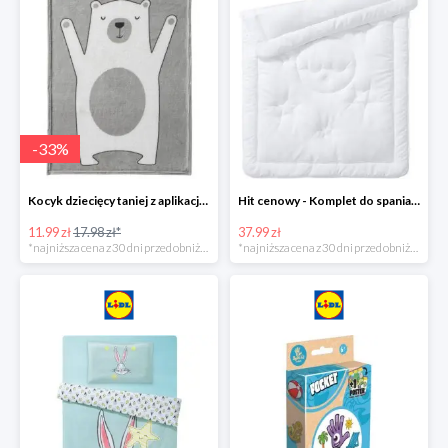
-
33
%
Kocyk dziecięcy taniej z aplikacją Lidl
Hit cenowy - Komplet do spania: kołdra i poduszka
11.99 zł
17.98 zł*
37.99 zł
*najniższa cena z 30 dni przed obniżką
*najniższa cena z 30 dni przed obniżką