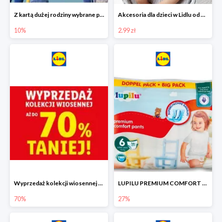
Z kartą dużej rodziny wybrane produkty w Lidlu -10%
Akcesoria dla dzieci w Lidlu od 2,99 zł
10%
2.99 zł
Wyprzedaż kolekcji wiosennej w Lidlu do -70%
LUPILU PREMIUM COMFORT Pantsy, rozmiar 5 lub 6, gigapaka -27%
70%
27%