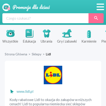
Promocje
Produkty
Sklepy
Wszystkie
Edukacja
Ubrania
Gry i zabawki
Karmienie
Pie
Blog
Strona Główna
>
Sklepy
>
Lidl
Wyprawka
www.lidl.pl
Kody rabatowe Lidl to okazja do zakupów w niższych
cenach! Lidl to popularna niemiecka sieć sklepów