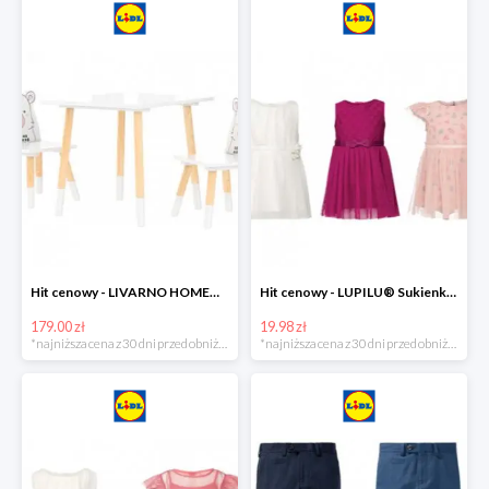
Hit cenowy - LIVARNO HOME® Stolik i 2 krzesełka dla dzieci
Hit cenowy - LUPILU® Sukienka niemowlęca
179.00 zł
19.98 zł
*najniższa cena z 30 dni przed obniżką
*najniższa cena z 30 dni przed obniżką