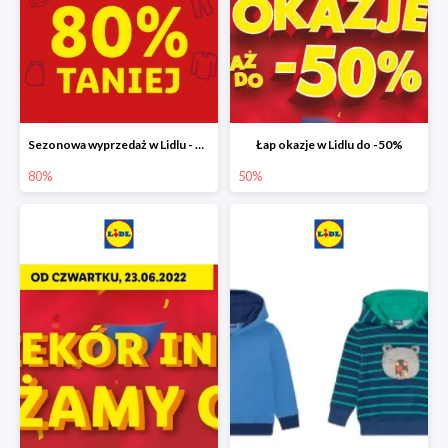
Sezonowa wyprzedaż w Lidlu - drugi produkt -80%
Łap okazje w Lidlu do -50%
80%
50%