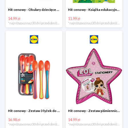
Hit cenowy - Okulary dziecięce do pływania
Hit cenowy - Książka edukacyjna z pisakiem
14.99 zł
11.99 zł
*najniższa cena z 30 dni przed obniżką
*najniższa cena z 30 dni przed obniżką
Hit cenowy - Zestaw 3 łyżek do karmienia wskazujących stopień ciepła
Hit cenowy - Zestaw piśmienniczy dla dzieci
16.98 zł
14.99 zł
*najniższa cena z 30 dni przed obniżką
*najniższa cena z 30 dni przed obniżką