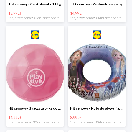
Hit cenowy - Ciastolina 4 x 112 g
Hit cenowy - Zestaw kreatywny
15.99 zł
14.99 zł
*najniższa cena z 30 dni przed obniżką
*najniższa cena z 30 dni przed obniżką
Hit cenowy - Skacząca piłka do wody lub superskacząca piłka
Hit cenowy - Koło do pływania, rękawki lub piłka
14.99 zł
8.99 zł
*najniższa cena z 30 dni przed obniżką
*najniższa cena z 30 dni przed obniżką