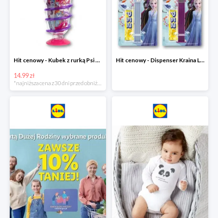
Hit cenowy - Kubek z rurką Psi Patrol, PONY, Minionki, Peppa
Hit cenowy - Dispenser Kraina Lodu
14.99 zł
*najniższa cena z 30 dni przed obniżką