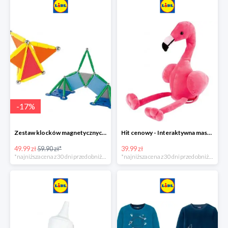
-
17
%
Zestaw klocków magnetycznych -16%
Hit cenowy - Interaktywna maskotka z efektami dźwiękowymi
49.99 zł
59.90 zł*
39.99 zł
*najniższa cena z 30 dni przed obniżką
*najniższa cena z 30 dni przed obniżką