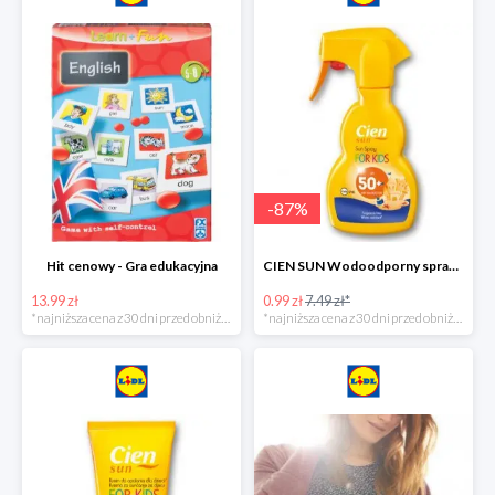
-
87
%
Hit cenowy - Gra edukacyjna
CIEN SUN Wodoodporny spray do opalania dla dzieci z SPF50 -75%
13.99 zł
0.99 zł
7.49 zł*
*najniższa cena z 30 dni przed obniżką
*najniższa cena z 30 dni przed obniżką