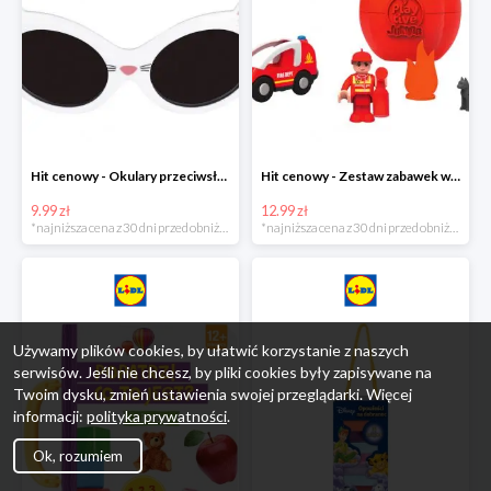
Hit cenowy - Okulary przeciwsłoneczne dla dzieci
Hit cenowy - Zestaw zabawek w jajku
9.99 zł
12.99 zł
*najniższa cena z 30 dni przed obniżką
*najniższa cena z 30 dni przed obniżką
Używamy plików cookies, by ułatwić korzystanie z naszych
serwisów. Jeśli nie chcesz, by pliki cookies były zapisywane na
Twoim dysku, zmień ustawienia swojej przeglądarki. Więcej
informacji:
polityka prywatności
.
Ok, rozumiem