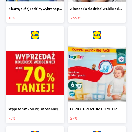
Z kartą dużej rodziny wybrane produkty w Lidlu -10%
Akcesoria dla dzieci w Lidlu od 2,99 zł
10%
2.99 zł
Wyprzedaż kolekcji wiosennej w Lidlu do -70%
LUPILU PREMIUM COMFORT Pantsy, rozmiar 5 lub 6, gigapaka -27%
70%
27%