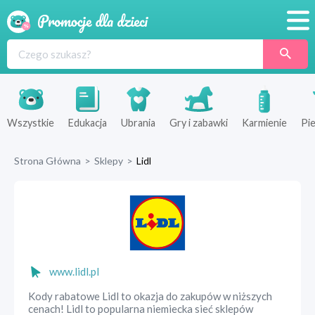
Promocje
Produkty
Sklepy
Wszystkie
Edukacja
Ubrania
Gry i zabawki
Karmienie
Pie
Blog
Strona Główna
>
Sklepy
>
Lidl
Wyprawka
www.lidl.pl
Kody rabatowe Lidl to okazja do zakupów w niższych
cenach! Lidl to popularna niemiecka sieć sklepów