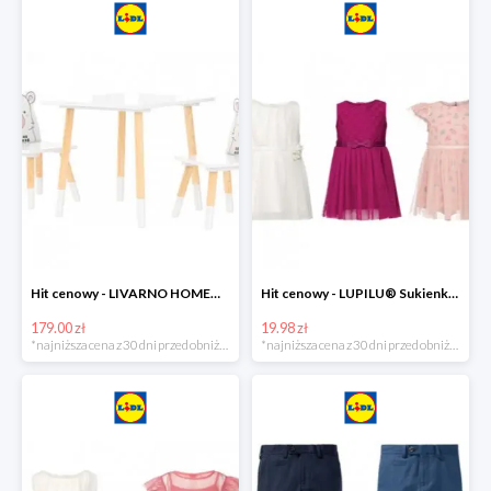
Hit cenowy - LIVARNO HOME® Stolik i 2 krzesełka dla dzieci
Hit cenowy - LUPILU® Sukienka niemowlęca
179.00 zł
19.98 zł
*najniższa cena z 30 dni przed obniżką
*najniższa cena z 30 dni przed obniżką