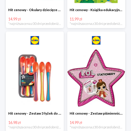
Hit cenowy - Okulary dziecięce do pływania
Hit cenowy - Książka edukacyjna z pisakiem
14.99 zł
11.99 zł
*najniższa cena z 30 dni przed obniżką
*najniższa cena z 30 dni przed obniżką
Hit cenowy - Zestaw 3 łyżek do karmienia wskazujących stopień ciepła
Hit cenowy - Zestaw piśmienniczy dla dzieci
16.98 zł
14.99 zł
*najniższa cena z 30 dni przed obniżką
*najniższa cena z 30 dni przed obniżką