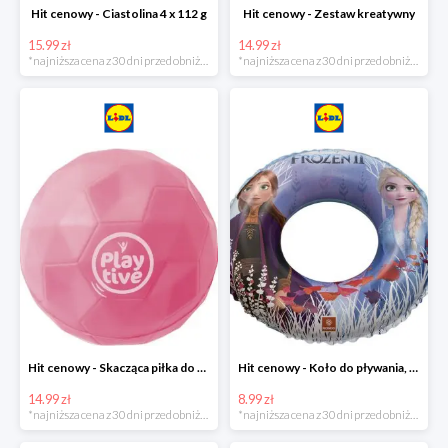
Hit cenowy - Ciastolina 4 x 112 g
Hit cenowy - Zestaw kreatywny
15.99 zł
14.99 zł
*najniższa cena z 30 dni przed obniżką
*najniższa cena z 30 dni przed obniżką
Hit cenowy - Skacząca piłka do wody lub superskacząca piłka
Hit cenowy - Koło do pływania, rękawki lub piłka
14.99 zł
8.99 zł
*najniższa cena z 30 dni przed obniżką
*najniższa cena z 30 dni przed obniżką