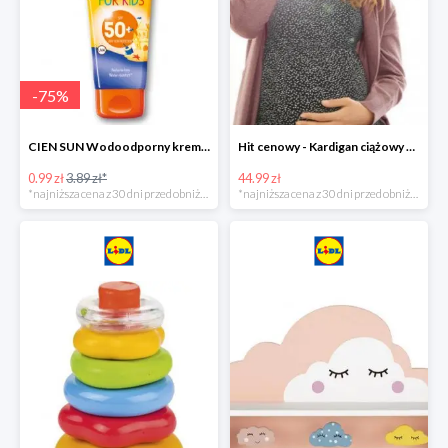
-
75
%
CIEN SUN Wodoodporny krem do opalania dla dzieci SPF 50 -39%
Hit cenowy - Kardigan ciążowy z biobawełny
0.99 zł
3.89 zł*
44.99 zł
*najniższa cena z 30 dni przed obniżką
*najniższa cena z 30 dni przed obniżką