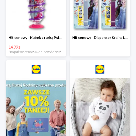
Hit cenowy - Kubek z rurką Psi Patrol, PONY, Minionki, Peppa
Hit cenowy - Dispenser Kraina Lodu
14.99 zł
*najniższa cena z 30 dni przed obniżką