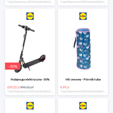
*najniższa cena z 30 dni przed obniżką
*najniższa cena z 30 dni przed obniżką
-
30
%
Hulajnoga elektryczna -30%
Hit cenowy - Piórnik tuba
699.00 zł
999.00 zł*
4.99 zł
*najniższa cena z 30 dni przed obniżką
*najniższa cena z 30 dni przed obniżką