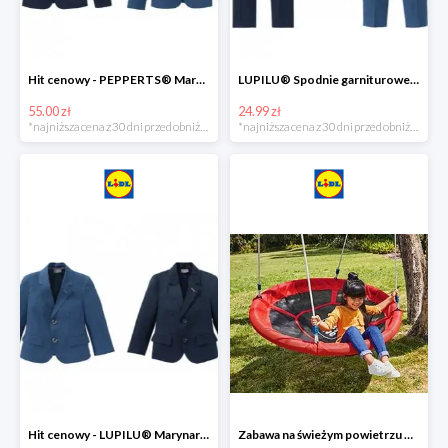
Hit cenowy - PEPPERTS® Marynarka młodzieżowa
LUPILU® Spodnie garniturowe chłopięce
55.00 zł
24.99 zł
*najniższa cena z 30 dni przed obniżką
*najniższa cena z 30 dni przed obniżką
Hit cenowy - LUPILU® Marynarka chłopięca
Zabawa na świeżym powietrzu w Lidlu do -33%