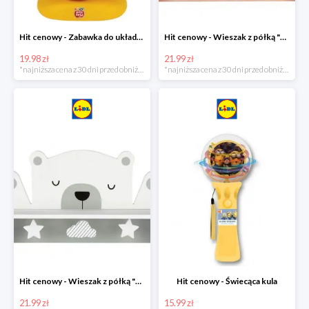
Hit cenowy - Zabawka do układania
Hit cenowy - Wieszak z półką "Chmurka"
19.98 zł
21.99 zł
*najniższa cena z 30 dni przed obniżką
*najniższa cena z 30 dni przed obniżką
Hit cenowy - Wieszak z półką "Miś"
Hit cenowy - Świecąca kula
21.99 zł
15.99 zł