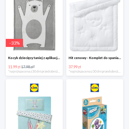
-
33
%
Kocyk dziecięcy taniej z aplikacją Lidl
Hit cenowy - Komplet do spania: kołdra i poduszka
11.99 zł
17.98 zł*
37.99 zł
*najniższa cena z 30 dni przed obniżką
*najniższa cena z 30 dni przed obniżką