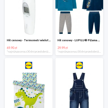
Hit cenowy - Termometr wielofunkcyjny
Hit cenowy - LUPILU® Piżama welurowa chłopięca, 1 komplet
69.90 zł
29.99 zł
*najniższa cena z 30 dni przed obniżką
*najniższa cena z 30 dni przed obniżką