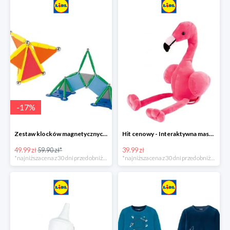
-
17
%
Zestaw klocków magnetycznych -16%
Hit cenowy - Interaktywna maskotka z efektami dźwiękowymi
49.99 zł
59.90 zł*
39.99 zł
*najniższa cena z 30 dni przed obniżką
*najniższa cena z 30 dni przed obniżką