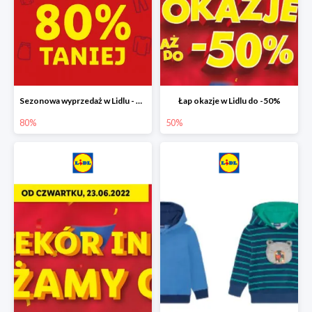
Sezonowa wyprzedaż w Lidlu - drugi produkt -80%
Łap okazje w Lidlu do -50%
80%
50%