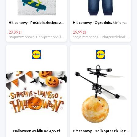
Hit cenowy - Pościel dziecięca z biobawełny renforcé
Hit cenowy - Ogrodniczki niemowlęce
29.99 zł
29.99 zł
*najniższa cena z 30 dni przed obniżką
*najniższa cena z 30 dni przed obniżką
Halloween w Lidlu od 3,99 zł
Hit cenowy - Helikopter z kulą z podświetleniem LED