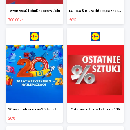
Wyprzedaż i obniżka cen w Lidlu
LUPILU® Bluza chłopięca z kapturem
700.00 zł
50%
20 niespodzianek na 20-lecie Lidla do -20%
Ostatnie sztuki w Lidlu do -80%
20%