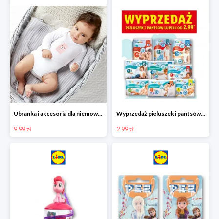
Ubranka i akcesoria dla niemowląt w Lidlu od 9,99 zł
Wyprzedaż pieluszek i pantsów LUPILU od 2,99 zł
9.99 zł
2.99 zł