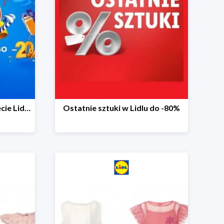
20 niespodzianek na 20-lecie Lidla do -20%
Ostatnie sztuki w Lidlu do -80%