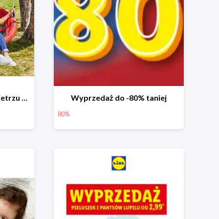
Zabawa na świeżym powietrzu w Lidlu do -33%
Wyprzedaż do -80% taniej
80%