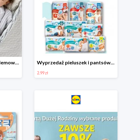
Ubranka i akcesoria dla niemowląt w Lidlu od 9,99 zł
Wyprzedaż pieluszek i pantsów LUPILU od 2,99 zł
2.99 zł