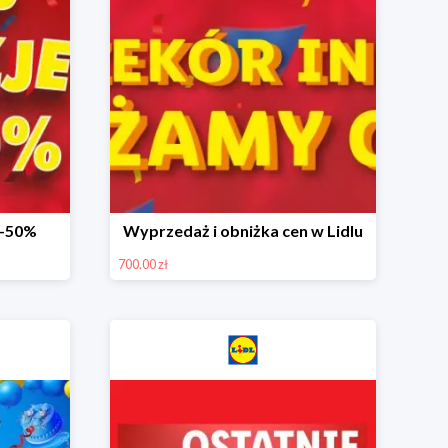
 -50%
Wyprzedaż i obniżka cen w Lidlu
700.00 zł