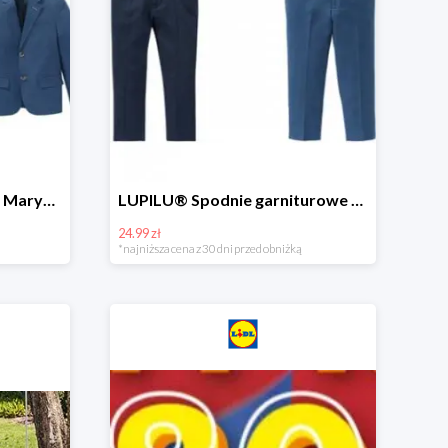
Hit cenowy - PEPPERTS® Marynarka młodzieżowa
LUPILU® Spodnie garniturowe chłopięce
24.99 zł
*najniższa cena z 30 dni przed obniżką