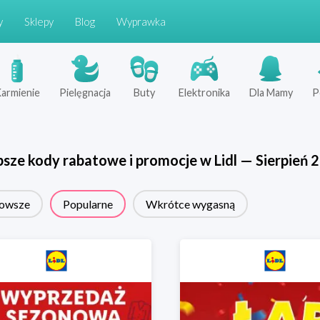
y
Sklepy
Blog
Wyprawka
armienie
Pielęgnacja
Buty
Elektronika
Dla Mamy
P
psze kody rabatowe i promocje w
Lidl
—
Sierpień
2
owsze
Popularne
Wkrótce wygasną