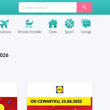
odróże
Wózki i foteliki
Dom
Sport
Usługi
026