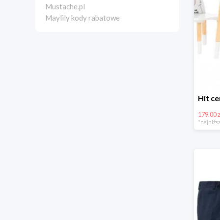
Mustache.pl
Maylily kody rabatowe
179.00 z
*najniższ