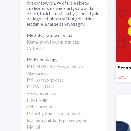
dyskontowych. W ofercie sklepu
znaleźć można wiele artykułów dla
dzieci, takich jak pieluchy, produkty do
pielęgnacji, ubranka i buty dla dzieci,
jedzenie, a także zabawki i gry.
Metody płatności w
Lidl
:
Karta kredytowa/płatnicza
Gotówka
Podobne sklepy:
RTV EURO AGD wyprzedaże
Aliexpress
80%
Philips wyprzedaże
DECATHLON
4F wyprzedaże
I love Milk
Vobis promocje
Phlov by Anna Lewandowska
Komputronik kody promocyjne
Mall.pl