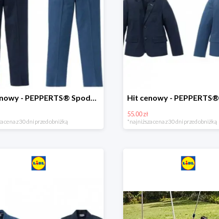
Hit cenowy - PEPPERTS® Spodnie garniturowe młodzieżowe
55.00 zł
a cena z 30 dni przed obniżką
*najniższa cena z 30 dni przed obniżką