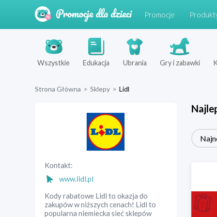
Promocje
Produkt
Wszystkie
Edukacja
Ubrania
Gry i zabawki
K
Strona Główna
>
Sklepy
>
Lidl
Najle
Najn
Kontakt:
www.lidl.pl
Kody rabatowe Lidl to okazja do
zakupów w niższych cenach! Lidl to
popularna niemiecka sieć sklepów