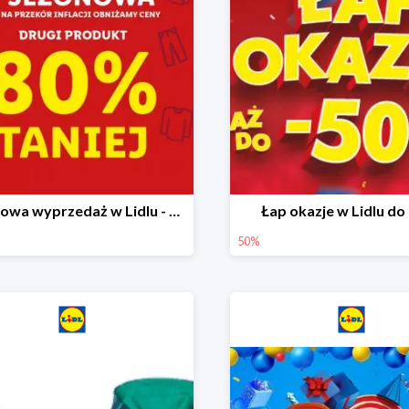
Sezonowa wyprzedaż w Lidlu - drugi produkt -80%
Łap okazje w Lidlu do
50%