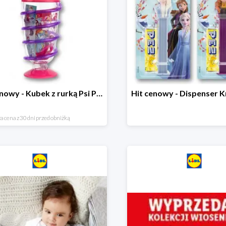
Hit cenowy - Kubek z rurką Psi Patrol, PONY, Minionki, Peppa
a cena z 30 dni przed obniżką