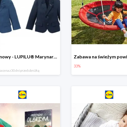
Hit cenowy - LUPILU® Marynarka chłopięca
33%
a cena z 30 dni przed obniżką