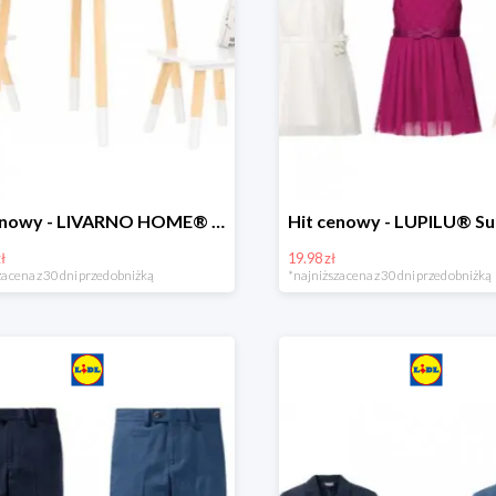
Hit cenowy - LIVARNO HOME® Stolik i 2 krzesełka dla dzieci
ł
19.98 zł
a cena z 30 dni przed obniżką
*najniższa cena z 30 dni przed obniżką