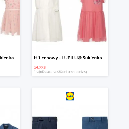
Hit cenowy - LUPILU® Sukienka niemowlęca
Hit cenowy - LUPILU® Sukienka dziewczęca
24.99 zł
*najniższa cena z 30 dni przed obniżką