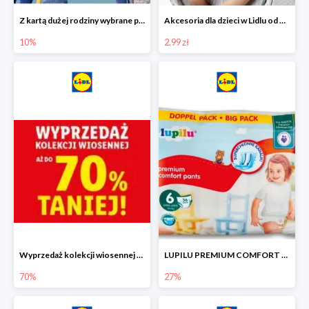
Z kartą dużej rodziny wybrane produkty w Lidlu -10%
Akcesoria dla dzieci w Lidlu od 2,99 zł
10%
2.99 zł
Wyprzedaż kolekcji wiosennej w Lidlu do -70%
LUPILU PREMIUM COMFORT Pantsy, rozmiar 5 lub 6, gigapaka -27%
70%
27%