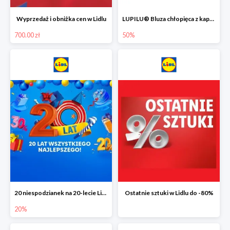
Wyprzedaż i obniżka cen w Lidlu
LUPILU® Bluza chłopięca z kapturem
700.00 zł
50%
20 niespodzianek na 20-lecie Lidla do -20%
Ostatnie sztuki w Lidlu do -80%
20%