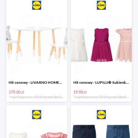
Hit cenowy - LIVARNO HOME® Stolik i 2 krzesełka dla dzieci
Hit cenowy - LUPILU® Sukienka niemowlęca
179.00 zł
19.98 zł
*najniższa cena z 30 dni przed obniżką
*najniższa cena z 30 dni przed obniżką