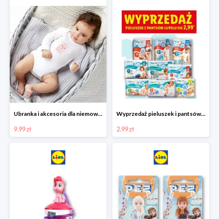
Ubranka i akcesoria dla niemowląt w Lidlu od 9,99 zł
Wyprzedaż pieluszek i pantsów LUPILU od 2,99 zł
9.99 zł
2.99 zł