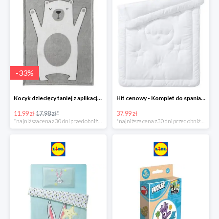
-
33
%
Kocyk dziecięcy taniej z aplikacją Lidl
Hit cenowy - Komplet do spania: kołdra i poduszka
11.99 zł
17.98 zł*
37.99 zł
*najniższa cena z 30 dni przed obniżką
*najniższa cena z 30 dni przed obniżką