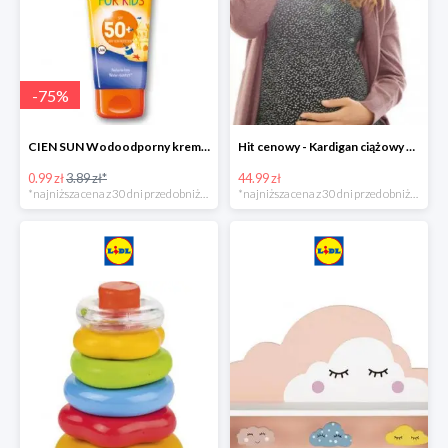
-
75
%
CIEN SUN Wodoodporny krem do opalania dla dzieci SPF 50 -39%
Hit cenowy - Kardigan ciążowy z biobawełny
0.99 zł
3.89 zł*
44.99 zł
*najniższa cena z 30 dni przed obniżką
*najniższa cena z 30 dni przed obniżką