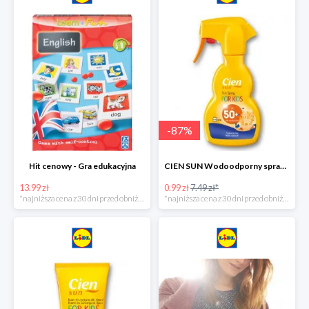
-
87
%
Hit cenowy - Gra edukacyjna
CIEN SUN Wodoodporny spray do opalania dla dzieci z SPF50 -75%
13.99 zł
0.99 zł
7.49 zł*
*najniższa cena z 30 dni przed obniżką
*najniższa cena z 30 dni przed obniżką