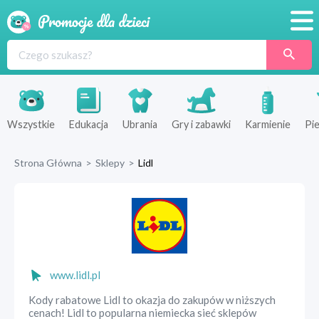
Promocje
Produkty
Sklepy
Wszystkie
Edukacja
Ubrania
Gry i zabawki
Karmienie
Pie
Blog
Strona Główna
>
Sklepy
>
Lidl
Wyprawka
www.lidl.pl
Kody rabatowe Lidl to okazja do zakupów w niższych
cenach! Lidl to popularna niemiecka sieć sklepów