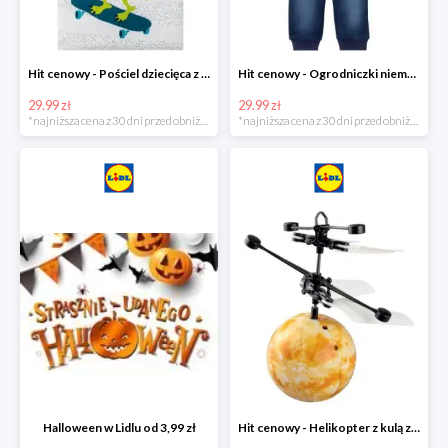
Hit cenowy - Pościel dziecięca z biobawełny renforcé
Hit cenowy - Ogrodniczki niemowlęce
29.99 zł
29.99 zł
*najniższa cena z 30 dni przed obniżką
*najniższa cena z 30 dni przed obniżką
Halloween w Lidlu od 3,99 zł
Hit cenowy - Helikopter z kulą z podświetleniem LED