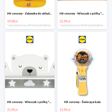
Hit cenowy - Zabawka do układania
Hit cenowy - Wieszak z półką "Chmurka"
19.98 zł
21.99 zł
*najniższa cena z 30 dni przed obniżką
*najniższa cena z 30 dni przed obniżką
Hit cenowy - Wieszak z półką "Miś"
Hit cenowy - Świecąca kula
21.99 zł
15.99 zł