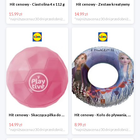
Hit cenowy - Ciastolina 4 x 112 g
Hit cenowy - Zestaw kreatywny
15.99 zł
14.99 zł
*najniższa cena z 30 dni przed obniżką
*najniższa cena z 30 dni przed obniżką
Hit cenowy - Skacząca piłka do wody lub superskacząca piłka
Hit cenowy - Koło do pływania, rękawki lub piłka
14.99 zł
8.99 zł
*najniższa cena z 30 dni przed obniżką
*najniższa cena z 30 dni przed obniżką