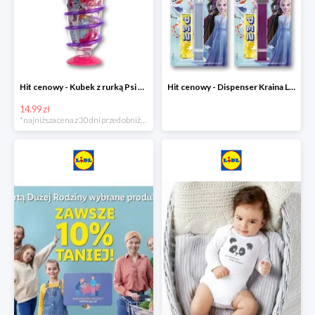
Hit cenowy - Kubek z rurką Psi Patrol, PONY, Minionki, Peppa
Hit cenowy - Dispenser Kraina Lodu
14.99 zł
*najniższa cena z 30 dni przed obniżką