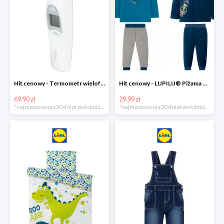
Hit cenowy - Termometr wielofunkcyjny
Hit cenowy - LUPILU® Piżama welurowa chłopięca, 1 komplet
69.90 zł
29.99 zł
*najniższa cena z 30 dni przed obniżką
*najniższa cena z 30 dni przed obniżką