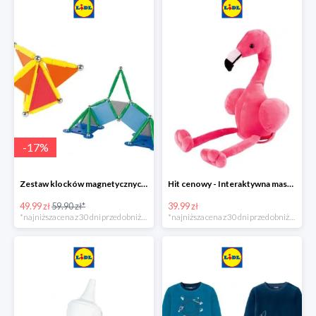
-
17
%
Zestaw klocków magnetycznych -16%
Hit cenowy - Interaktywna maskotka z efektami dźwiękowymi
49.99 zł
59.90 zł*
39.99 zł
*najniższa cena z 30 dni przed obniżką
*najniższa cena z 30 dni przed obniżką