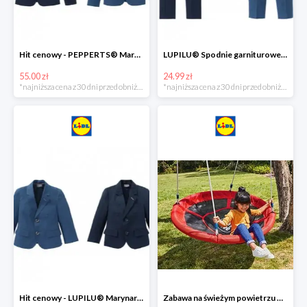
Hit cenowy - PEPPERTS® Marynarka młodzieżowa
LUPILU® Spodnie garniturowe chłopięce
55.00 zł
24.99 zł
*najniższa cena z 30 dni przed obniżką
*najniższa cena z 30 dni przed obniżką
Hit cenowy - LUPILU® Marynarka chłopięca
Zabawa na świeżym powietrzu w Lidlu do -33%