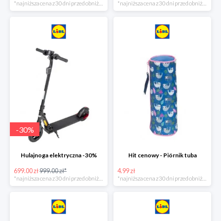
*najniższa cena z 30 dni przed obniżką
*najniższa cena z 30 dni przed obniżką
-
30
%
Hulajnoga elektryczna -30%
Hit cenowy - Piórnik tuba
699.00 zł
999.00 zł*
4.99 zł
*najniższa cena z 30 dni przed obniżką
*najniższa cena z 30 dni przed obniżką