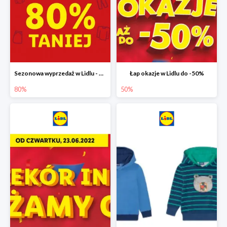
Sezonowa wyprzedaż w Lidlu - drugi produkt -80%
Łap okazje w Lidlu do -50%
80%
50%