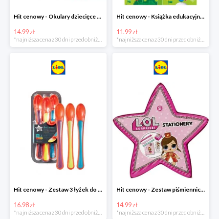
Hit cenowy - Okulary dziecięce do pływania
Hit cenowy - Książka edukacyjna z pisakiem
14.99 zł
11.99 zł
*najniższa cena z 30 dni przed obniżką
*najniższa cena z 30 dni przed obniżką
Hit cenowy - Zestaw 3 łyżek do karmienia wskazujących stopień ciepła
Hit cenowy - Zestaw piśmienniczy dla dzieci
16.98 zł
14.99 zł
*najniższa cena z 30 dni przed obniżką
*najniższa cena z 30 dni przed obniżką