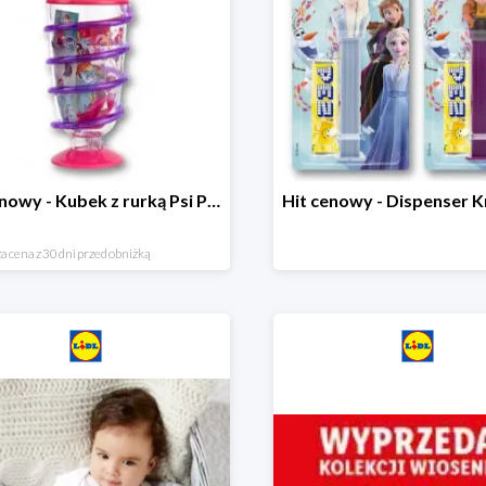
Hit cenowy - Kubek z rurką Psi Patrol, PONY, Minionki, Peppa
a cena z 30 dni przed obniżką