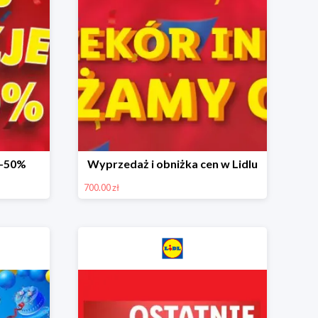
 -50%
Wyprzedaż i obniżka cen w Lidlu
700.00 zł