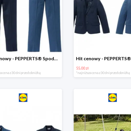
Hit cenowy - PEPPERTS® Spodnie garniturowe młodzieżowe
55.00 zł
a cena z 30 dni przed obniżką
*najniższa cena z 30 dni przed obniżką