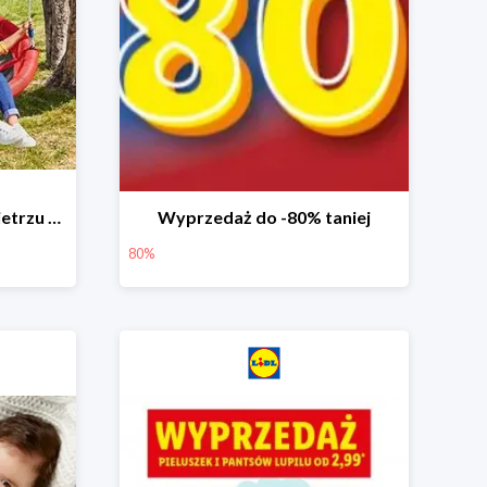
Zabawa na świeżym powietrzu w Lidlu do -33%
Wyprzedaż do -80% taniej
80%