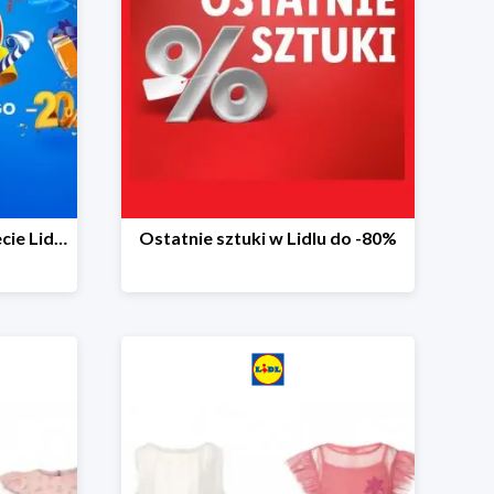
20 niespodzianek na 20-lecie Lidla do -20%
Ostatnie sztuki w Lidlu do -80%