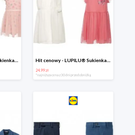
Hit cenowy - LUPILU® Sukienka niemowlęca
Hit cenowy - LUPILU® Sukienka dziewczęca
24.99 zł
*najniższa cena z 30 dni przed obniżką