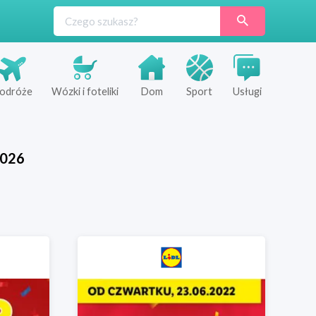
odróże
Wózki i foteliki
Dom
Sport
Usługi
026