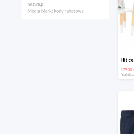
nazwa.pl
Media Markt kody rabatowe
179.00 z
*najniższ