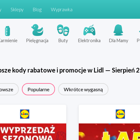
y
Sklepy
Blog
Wyprawka
armienie
Pielęgnacja
Buty
Elektronika
Dla Mamy
P
psze kody rabatowe i promocje w
Lidl
—
Sierpień
2
owsze
Popularne
Wkrótce wygasną