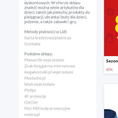
dyskontowych. W ofercie sklepu
znaleźć można wiele artykułów dla
dzieci, takich jak pieluchy, produkty do
pielęgnacji, ubranka i buty dla dzieci,
jedzenie, a także zabawki i gry.
Metody płatności w
Lidl
:
Karta kredytowa/płatnicza
Gotówka
Podobne sklepy:
Mamaville wyprzedaże
Znak Księgarnia internetowa
80%
megakoszulki.pl wyprzedaże
Mustache.pl
Smyk wyprzedaże
Philips
4F promocje
OleOle!
Moi-Mili kody promocyjne
ezebra.pl