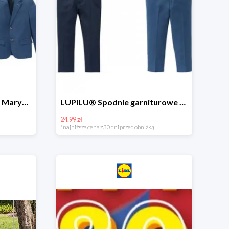
Hit cenowy - PEPPERTS® Marynarka młodzieżowa
LUPILU® Spodnie garniturowe chłopięce
24.99 zł
*najniższa cena z 30 dni przed obniżką