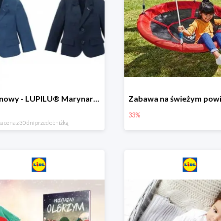
Hit cenowy - LUPILU® Marynarka chłopięca
33%
a cena z 30 dni przed obniżką