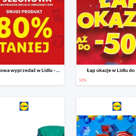
Sezonowa wyprzedaż w Lidlu - drugi produkt -80%
Łap okazje w Lidlu do
50%