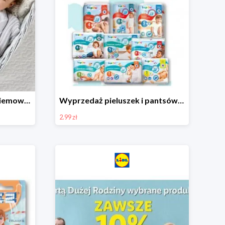
Ubranka i akcesoria dla niemowląt w Lidlu od 9,99 zł
Wyprzedaż pieluszek i pantsów LUPILU od 2,99 zł
2.99 zł