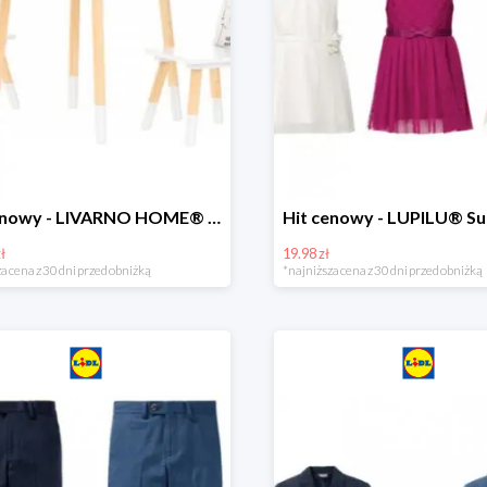
Hit cenowy - LIVARNO HOME® Stolik i 2 krzesełka dla dzieci
ł
19.98 zł
a cena z 30 dni przed obniżką
*najniższa cena z 30 dni przed obniżką