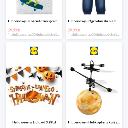
Hit cenowy - Pościel dziecięca z biobawełny renforcé
Hit cenowy - Ogrodniczki niemowlęce
29.99 zł
29.99 zł
*najniższa cena z 30 dni przed obniżką
*najniższa cena z 30 dni przed obniżką
Halloween w Lidlu od 3,99 zł
Hit cenowy - Helikopter z kulą z podświetleniem LED