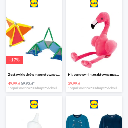
-
17
%
Zestaw klocków magnetycznych -16%
Hit cenowy - Interaktywna maskotka z efektami dźwiękowymi
49.99 zł
59.90 zł*
39.99 zł
*najniższa cena z 30 dni przed obniżką
*najniższa cena z 30 dni przed obniżką