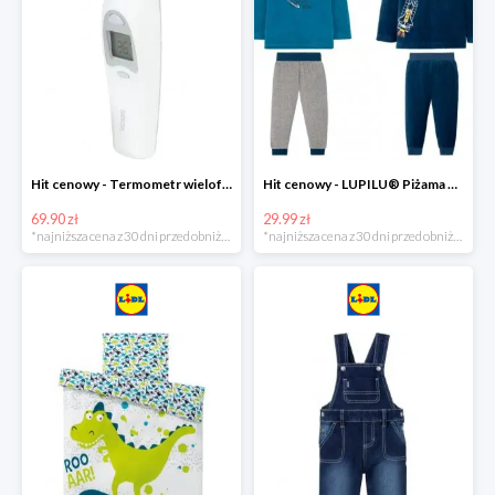
Hit cenowy - Termometr wielofunkcyjny
Hit cenowy - LUPILU® Piżama welurowa chłopięca, 1 komplet
69.90 zł
29.99 zł
*najniższa cena z 30 dni przed obniżką
*najniższa cena z 30 dni przed obniżką