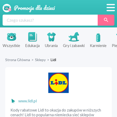
Promocje
Produkty
Sklepy
Wszystkie
Edukacja
Ubrania
Gry i zabawki
Karmienie
Pie
Blog
Strona Główna
>
Sklepy
>
Lidl
Wyprawka
www.lidl.pl
Kody rabatowe Lidl to okazja do zakupów w niższych
cenach! Lidl to popularna niemiecka sieć sklepów