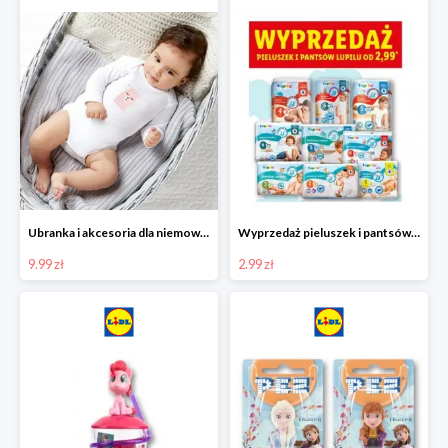
Ubranka i akcesoria dla niemowląt w Lidlu od 9,99 zł
Wyprzedaż pieluszek i pantsów LUPILU od 2,99 zł
9.99 zł
2.99 zł