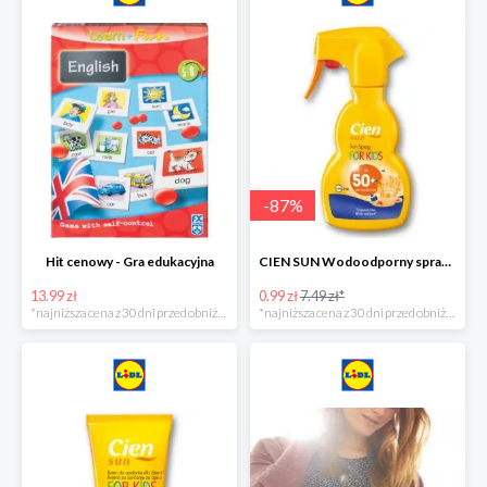
-
87
%
Hit cenowy - Gra edukacyjna
CIEN SUN Wodoodporny spray do opalania dla dzieci z SPF50 -75%
13.99 zł
0.99 zł
7.49 zł*
*najniższa cena z 30 dni przed obniżką
*najniższa cena z 30 dni przed obniżką