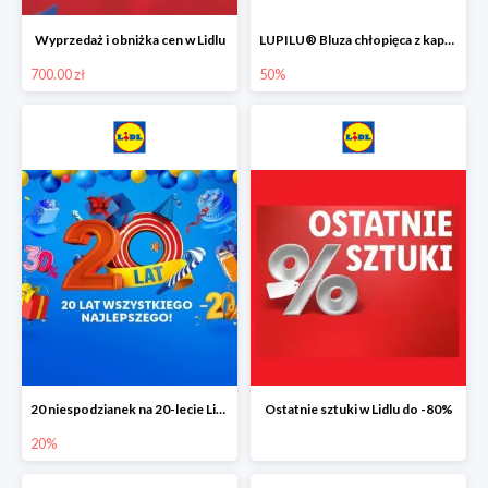
Wyprzedaż i obniżka cen w Lidlu
LUPILU® Bluza chłopięca z kapturem
700.00 zł
50%
20 niespodzianek na 20-lecie Lidla do -20%
Ostatnie sztuki w Lidlu do -80%
20%