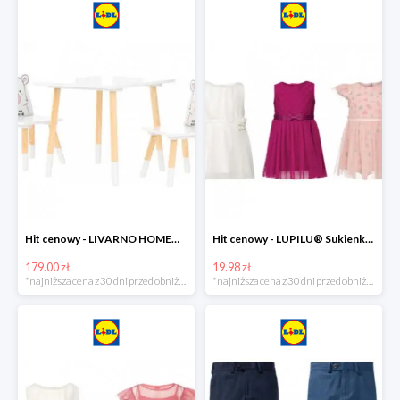
Hit cenowy - LIVARNO HOME® Stolik i 2 krzesełka dla dzieci
Hit cenowy - LUPILU® Sukienka niemowlęca
179.00 zł
19.98 zł
*najniższa cena z 30 dni przed obniżką
*najniższa cena z 30 dni przed obniżką