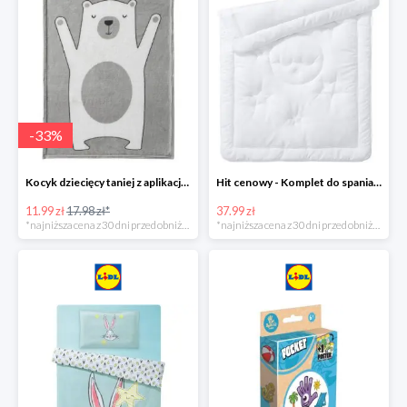
-
33
%
Kocyk dziecięcy taniej z aplikacją Lidl
Hit cenowy - Komplet do spania: kołdra i poduszka
11.99 zł
17.98 zł*
37.99 zł
*najniższa cena z 30 dni przed obniżką
*najniższa cena z 30 dni przed obniżką