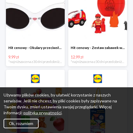
Hit cenowy - Okulary przeciwsłoneczne dla dzieci
Hit cenowy - Zestaw zabawek w jajku
9.99 zł
12.99 zł
*najniższa cena z 30 dni przed obniżką
*najniższa cena z 30 dni przed obniżką
Używamy plików cookies, by ułatwić korzystanie z naszych
serwisów. Jeśli nie chcesz, by pliki cookies były zapisywane na
Twoim dysku, zmień ustawienia swojej przeglądarki. Więcej
informacji:
polityka prywatności
.
Ok, rozumiem