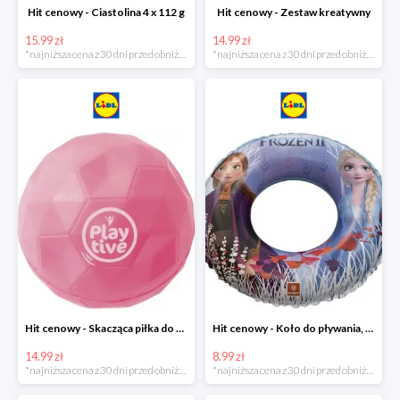
Hit cenowy - Ciastolina 4 x 112 g
Hit cenowy - Zestaw kreatywny
15.99 zł
14.99 zł
*najniższa cena z 30 dni przed obniżką
*najniższa cena z 30 dni przed obniżką
Hit cenowy - Skacząca piłka do wody lub superskacząca piłka
Hit cenowy - Koło do pływania, rękawki lub piłka
14.99 zł
8.99 zł
*najniższa cena z 30 dni przed obniżką
*najniższa cena z 30 dni przed obniżką