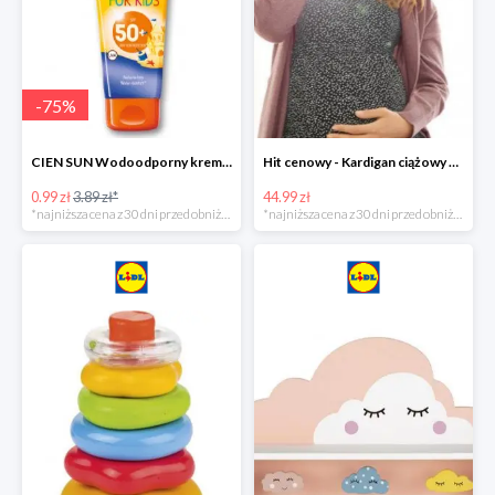
-
75
%
CIEN SUN Wodoodporny krem do opalania dla dzieci SPF 50 -39%
Hit cenowy - Kardigan ciążowy z biobawełny
0.99 zł
3.89 zł*
44.99 zł
*najniższa cena z 30 dni przed obniżką
*najniższa cena z 30 dni przed obniżką