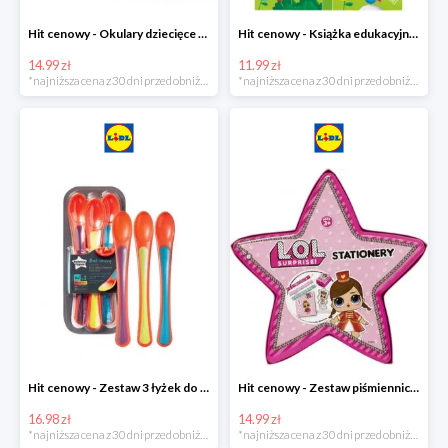
Hit cenowy - Okulary dziecięce do pływania
Hit cenowy - Książka edukacyjna z pisakiem
14.99 zł
11.99 zł
*najniższa cena z 30 dni przed obniżką
*najniższa cena z 30 dni przed obniżką
Hit cenowy - Zestaw 3 łyżek do karmienia wskazujących stopień ciepła
Hit cenowy - Zestaw piśmienniczy dla dzieci
16.98 zł
14.99 zł
*najniższa cena z 30 dni przed obniżką
*najniższa cena z 30 dni przed obniżką