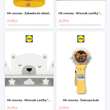
Hit cenowy - Zabawka do układania
Hit cenowy - Wieszak z półką "Chmurka"
19.98 zł
21.99 zł
*najniższa cena z 30 dni przed obniżką
*najniższa cena z 30 dni przed obniżką
Hit cenowy - Wieszak z półką "Miś"
Hit cenowy - Świecąca kula
21.99 zł
15.99 zł