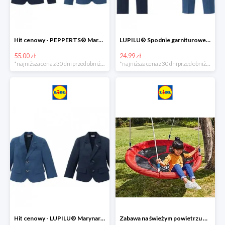
Hit cenowy - PEPPERTS® Marynarka młodzieżowa
LUPILU® Spodnie garniturowe chłopięce
55.00 zł
24.99 zł
*najniższa cena z 30 dni przed obniżką
*najniższa cena z 30 dni przed obniżką
Hit cenowy - LUPILU® Marynarka chłopięca
Zabawa na świeżym powietrzu w Lidlu do -33%