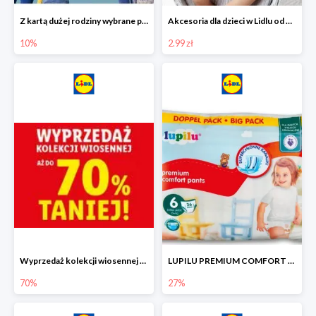
Z kartą dużej rodziny wybrane produkty w Lidlu -10%
Akcesoria dla dzieci w Lidlu od 2,99 zł
10%
2.99 zł
Wyprzedaż kolekcji wiosennej w Lidlu do -70%
LUPILU PREMIUM COMFORT Pantsy, rozmiar 5 lub 6, gigapaka -27%
70%
27%