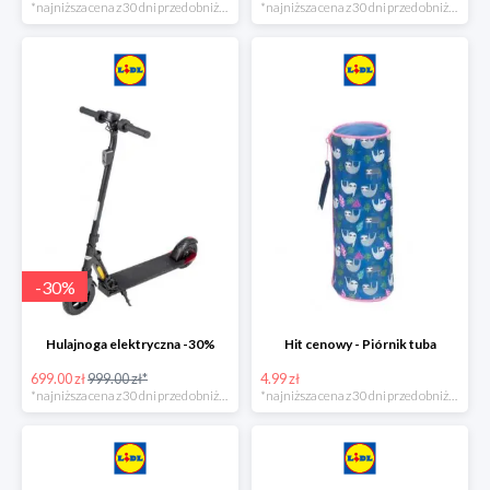
*najniższa cena z 30 dni przed obniżką
*najniższa cena z 30 dni przed obniżką
-
30
%
Hulajnoga elektryczna -30%
Hit cenowy - Piórnik tuba
699.00 zł
999.00 zł*
4.99 zł
*najniższa cena z 30 dni przed obniżką
*najniższa cena z 30 dni przed obniżką