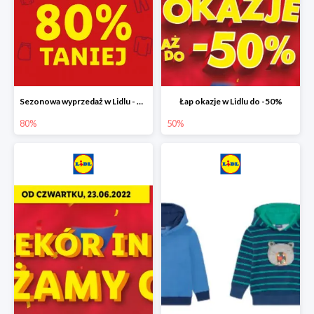
Sezonowa wyprzedaż w Lidlu - drugi produkt -80%
Łap okazje w Lidlu do -50%
80%
50%