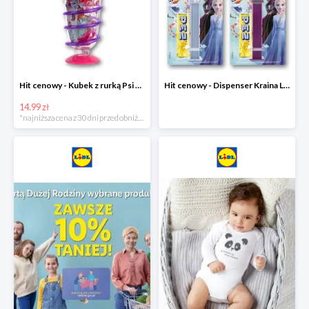
Hit cenowy - Kubek z rurką Psi Patrol, PONY, Minionki, Peppa
Hit cenowy - Dispenser Kraina Lodu
14.99 zł
*najniższa cena z 30 dni przed obniżką