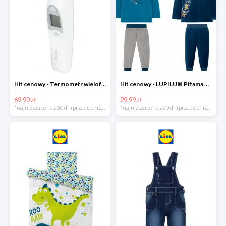
Hit cenowy - Termometr wielofunkcyjny
Hit cenowy - LUPILU® Piżama welurowa chłopięca, 1 komplet
69.90 zł
29.99 zł
*najniższa cena z 30 dni przed obniżką
*najniższa cena z 30 dni przed obniżką