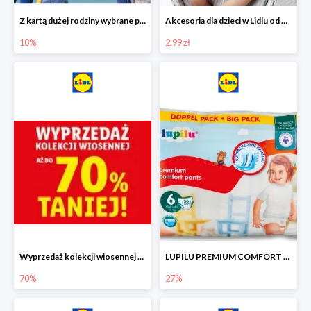
Z kartą dużej rodziny wybrane produkty w Lidlu -10%
Akcesoria dla dzieci w Lidlu od 2,99 zł
10%
2.99 zł
Wyprzedaż kolekcji wiosennej w Lidlu do -70%
LUPILU PREMIUM COMFORT Pantsy, rozmiar 5 lub 6, gigapaka -27%
70%
27%