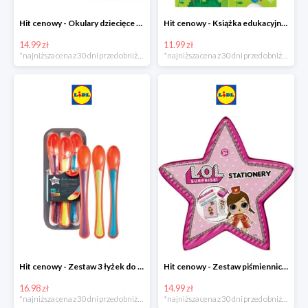
Hit cenowy - Okulary dziecięce do pływania
Hit cenowy - Książka edukacyjna z pisakiem
14.99 zł
11.99 zł
*najniższa cena z 30 dni przed obniżką
*najniższa cena z 30 dni przed obniżką
Hit cenowy - Zestaw 3 łyżek do karmienia wskazujących stopień ciepła
Hit cenowy - Zestaw piśmienniczy dla dzieci
16.98 zł
14.99 zł
*najniższa cena z 30 dni przed obniżką
*najniższa cena z 30 dni przed obniżką