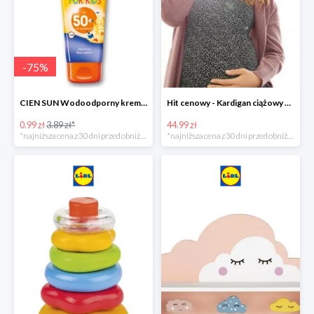
-
75
%
CIEN SUN Wodoodporny krem do opalania dla dzieci SPF 50 -39%
Hit cenowy - Kardigan ciążowy z biobawełny
0.99 zł
3.89 zł*
44.99 zł
*najniższa cena z 30 dni przed obniżką
*najniższa cena z 30 dni przed obniżką