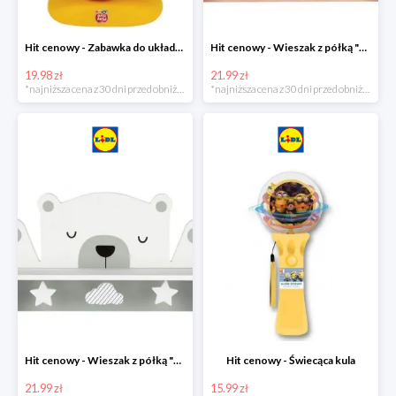
Hit cenowy - Zabawka do układania
Hit cenowy - Wieszak z półką "Chmurka"
19.98 zł
21.99 zł
*najniższa cena z 30 dni przed obniżką
*najniższa cena z 30 dni przed obniżką
Hit cenowy - Wieszak z półką "Miś"
Hit cenowy - Świecąca kula
21.99 zł
15.99 zł