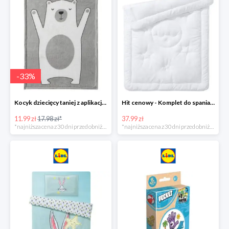
-
33
%
Kocyk dziecięcy taniej z aplikacją Lidl
Hit cenowy - Komplet do spania: kołdra i poduszka
11.99 zł
17.98 zł*
37.99 zł
*najniższa cena z 30 dni przed obniżką
*najniższa cena z 30 dni przed obniżką