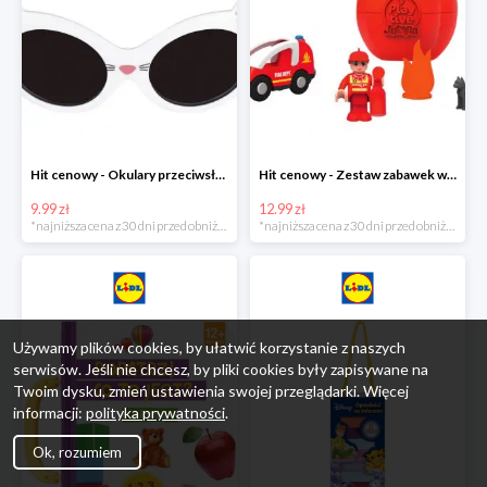
Hit cenowy - Okulary przeciwsłoneczne dla dzieci
Hit cenowy - Zestaw zabawek w jajku
9.99 zł
12.99 zł
*najniższa cena z 30 dni przed obniżką
*najniższa cena z 30 dni przed obniżką
Używamy plików cookies, by ułatwić korzystanie z naszych
serwisów. Jeśli nie chcesz, by pliki cookies były zapisywane na
Twoim dysku, zmień ustawienia swojej przeglądarki. Więcej
informacji:
polityka prywatności
.
Ok, rozumiem