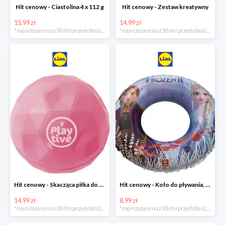
Hit cenowy - Ciastolina 4 x 112 g
Hit cenowy - Zestaw kreatywny
15.99 zł
14.99 zł
*najniższa cena z 30 dni przed obniżką
*najniższa cena z 30 dni przed obniżką
Hit cenowy - Skacząca piłka do wody lub superskacząca piłka
Hit cenowy - Koło do pływania, rękawki lub piłka
14.99 zł
8.99 zł
*najniższa cena z 30 dni przed obniżką
*najniższa cena z 30 dni przed obniżką