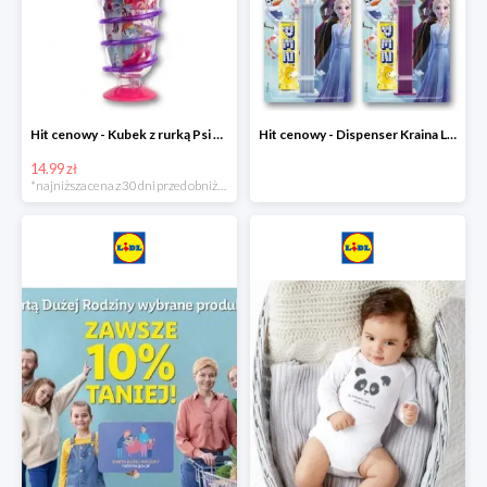
Hit cenowy - Kubek z rurką Psi Patrol, PONY, Minionki, Peppa
Hit cenowy - Dispenser Kraina Lodu
14.99 zł
*najniższa cena z 30 dni przed obniżką