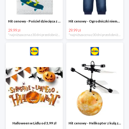
Hit cenowy - Pościel dziecięca z biobawełny renforcé
Hit cenowy - Ogrodniczki niemowlęce
29.99 zł
29.99 zł
*najniższa cena z 30 dni przed obniżką
*najniższa cena z 30 dni przed obniżką
Halloween w Lidlu od 3,99 zł
Hit cenowy - Helikopter z kulą z podświetleniem LED