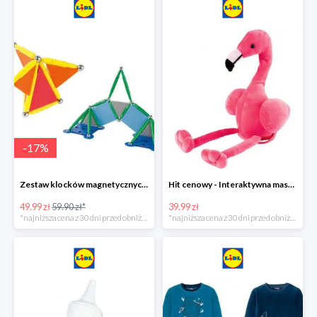
-
17
%
Zestaw klocków magnetycznych -16%
Hit cenowy - Interaktywna maskotka z efektami dźwiękowymi
49.99 zł
59.90 zł*
39.99 zł
*najniższa cena z 30 dni przed obniżką
*najniższa cena z 30 dni przed obniżką