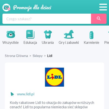
Promocje
Produkty
Sklepy
Wszystkie
Edukacja
Ubrania
Gry i zabawki
Karmienie
Pie
Blog
Strona Główna
>
Sklepy
>
Lidl
Wyprawka
www.lidl.pl
Kody rabatowe Lidl to okazja do zakupów w niższych
cenach! Lidl to popularna niemiecka sieć sklepów