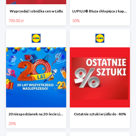
Wyprzedaż i obniżka cen w Lidlu
LUPILU® Bluza chłopięca z kapturem
700.00 zł
50%
20 niespodzianek na 20-lecie Lidla do -20%
Ostatnie sztuki w Lidlu do -80%
20%