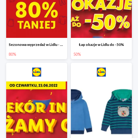
Sezonowa wyprzedaż w Lidlu - drugi produkt -80%
Łap okazje w Lidlu do -50%
80%
50%