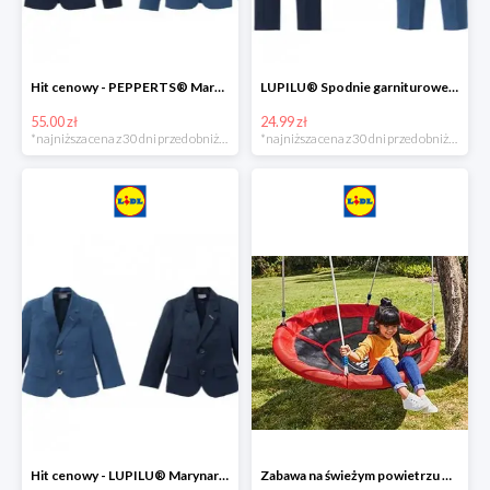
Hit cenowy - PEPPERTS® Marynarka młodzieżowa
LUPILU® Spodnie garniturowe chłopięce
55.00 zł
24.99 zł
*najniższa cena z 30 dni przed obniżką
*najniższa cena z 30 dni przed obniżką
Hit cenowy - LUPILU® Marynarka chłopięca
Zabawa na świeżym powietrzu w Lidlu do -33%