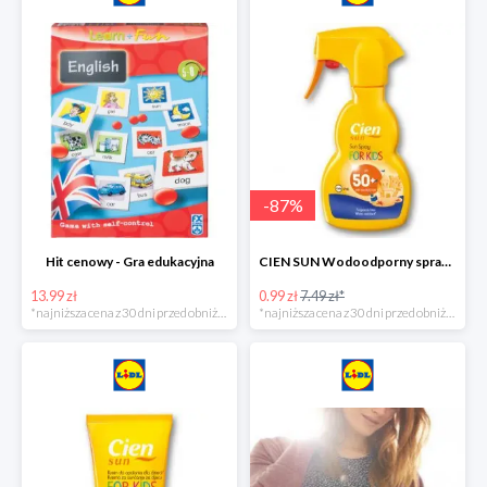
-
87
%
Hit cenowy - Gra edukacyjna
CIEN SUN Wodoodporny spray do opalania dla dzieci z SPF50 -75%
13.99 zł
0.99 zł
7.49 zł*
*najniższa cena z 30 dni przed obniżką
*najniższa cena z 30 dni przed obniżką