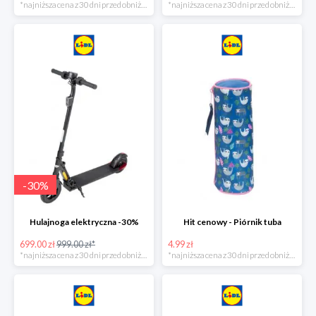
*najniższa cena z 30 dni przed obniżką
*najniższa cena z 30 dni przed obniżką
-
30
%
Hulajnoga elektryczna -30%
Hit cenowy - Piórnik tuba
699.00 zł
999.00 zł*
4.99 zł
*najniższa cena z 30 dni przed obniżką
*najniższa cena z 30 dni przed obniżką