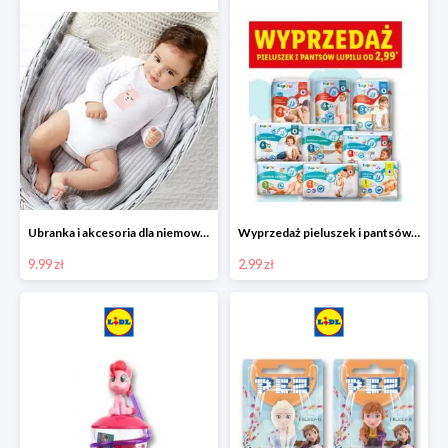
Ubranka i akcesoria dla niemowląt w Lidlu od 9,99 zł
Wyprzedaż pieluszek i pantsów LUPILU od 2,99 zł
9.99 zł
2.99 zł