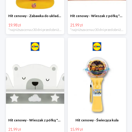
Hit cenowy - Zabawka do układania
Hit cenowy - Wieszak z półką "Chmurka"
19.98 zł
21.99 zł
*najniższa cena z 30 dni przed obniżką
*najniższa cena z 30 dni przed obniżką
Hit cenowy - Wieszak z półką "Miś"
Hit cenowy - Świecąca kula
21.99 zł
15.99 zł