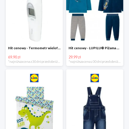
Hit cenowy - Termometr wielofunkcyjny
Hit cenowy - LUPILU® Piżama welurowa chłopięca, 1 komplet
69.90 zł
29.99 zł
*najniższa cena z 30 dni przed obniżką
*najniższa cena z 30 dni przed obniżką