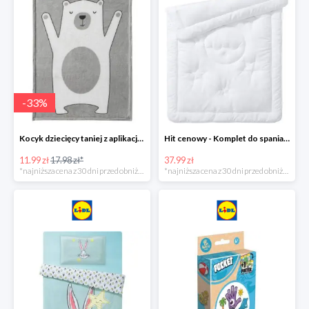
-
33
%
Kocyk dziecięcy taniej z aplikacją Lidl
Hit cenowy - Komplet do spania: kołdra i poduszka
11.99 zł
17.98 zł*
37.99 zł
*najniższa cena z 30 dni przed obniżką
*najniższa cena z 30 dni przed obniżką