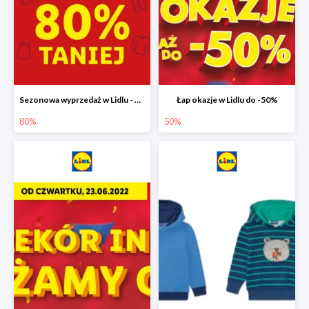
Sezonowa wyprzedaż w Lidlu - drugi produkt -80%
Łap okazje w Lidlu do -50%
80%
50%