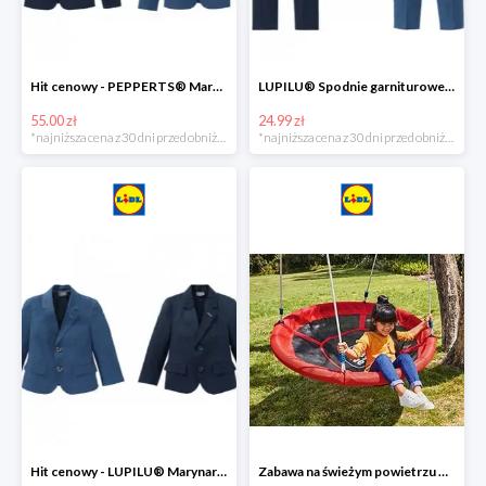
Hit cenowy - PEPPERTS® Marynarka młodzieżowa
LUPILU® Spodnie garniturowe chłopięce
55.00 zł
24.99 zł
*najniższa cena z 30 dni przed obniżką
*najniższa cena z 30 dni przed obniżką
Hit cenowy - LUPILU® Marynarka chłopięca
Zabawa na świeżym powietrzu w Lidlu do -33%