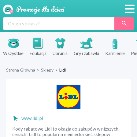
Promocje
Produkty
Sklepy
Wszystkie
Edukacja
Ubrania
Gry i zabawki
Karmienie
Pie
Blog
Strona Główna
>
Sklepy
>
Lidl
Wyprawka
www.lidl.pl
Kody rabatowe Lidl to okazja do zakupów w niższych
cenach! Lidl to popularna niemiecka sieć sklepów