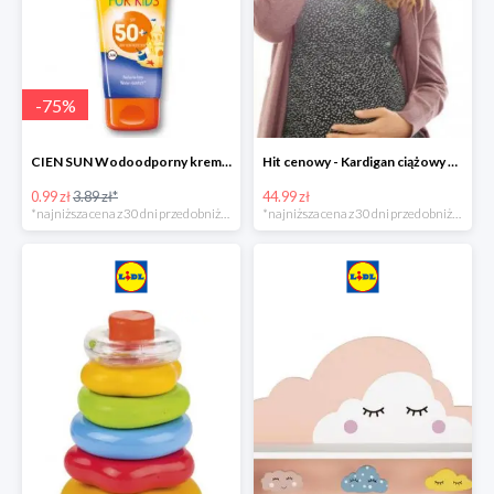
-
75
%
CIEN SUN Wodoodporny krem do opalania dla dzieci SPF 50 -39%
Hit cenowy - Kardigan ciążowy z biobawełny
0.99 zł
3.89 zł*
44.99 zł
*najniższa cena z 30 dni przed obniżką
*najniższa cena z 30 dni przed obniżką