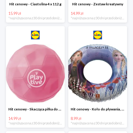
Hit cenowy - Ciastolina 4 x 112 g
Hit cenowy - Zestaw kreatywny
15.99 zł
14.99 zł
*najniższa cena z 30 dni przed obniżką
*najniższa cena z 30 dni przed obniżką
Hit cenowy - Skacząca piłka do wody lub superskacząca piłka
Hit cenowy - Koło do pływania, rękawki lub piłka
14.99 zł
8.99 zł
*najniższa cena z 30 dni przed obniżką
*najniższa cena z 30 dni przed obniżką