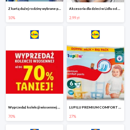
Z kartą dużej rodziny wybrane produkty w Lidlu -10%
Akcesoria dla dzieci w Lidlu od 2,99 zł
10%
2.99 zł
Wyprzedaż kolekcji wiosennej w Lidlu do -70%
LUPILU PREMIUM COMFORT Pantsy, rozmiar 5 lub 6, gigapaka -27%
70%
27%