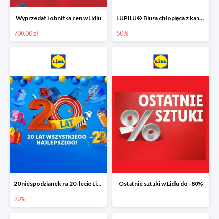
Wyprzedaż i obniżka cen w Lidlu
LUPILU® Bluza chłopięca z kapturem
700.00 zł
50%
20 niespodzianek na 20-lecie Lidla do -20%
Ostatnie sztuki w Lidlu do -80%
20%