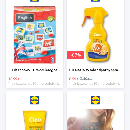
-
87
%
Hit cenowy - Gra edukacyjna
CIEN SUN Wodoodporny spray do opalania dla dzieci z SPF50 -75%
13.99 zł
0.99 zł
7.49 zł*
*najniższa cena z 30 dni przed obniżką
*najniższa cena z 30 dni przed obniżką