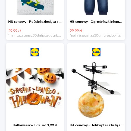
Hit cenowy - Pościel dziecięca z biobawełny renforcé
Hit cenowy - Ogrodniczki niemowlęce
29.99 zł
29.99 zł
*najniższa cena z 30 dni przed obniżką
*najniższa cena z 30 dni przed obniżką
Halloween w Lidlu od 3,99 zł
Hit cenowy - Helikopter z kulą z podświetleniem LED