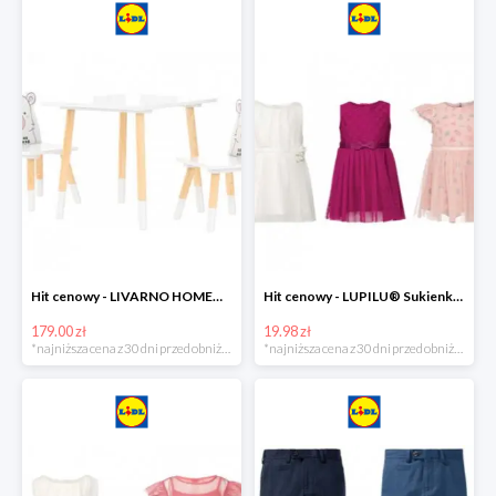
Hit cenowy - LIVARNO HOME® Stolik i 2 krzesełka dla dzieci
Hit cenowy - LUPILU® Sukienka niemowlęca
179.00 zł
19.98 zł
*najniższa cena z 30 dni przed obniżką
*najniższa cena z 30 dni przed obniżką