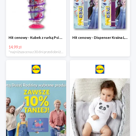
Hit cenowy - Kubek z rurką Psi Patrol, PONY, Minionki, Peppa
Hit cenowy - Dispenser Kraina Lodu
14.99 zł
*najniższa cena z 30 dni przed obniżką