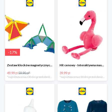
-
17
%
Zestaw klocków magnetycznych -16%
Hit cenowy - Interaktywna maskotka z efektami dźwiękowymi
49.99 zł
59.90 zł*
39.99 zł
*najniższa cena z 30 dni przed obniżką
*najniższa cena z 30 dni przed obniżką