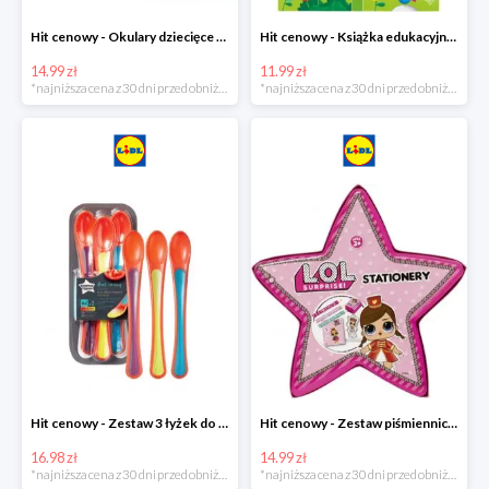
Hit cenowy - Okulary dziecięce do pływania
Hit cenowy - Książka edukacyjna z pisakiem
14.99 zł
11.99 zł
*najniższa cena z 30 dni przed obniżką
*najniższa cena z 30 dni przed obniżką
Hit cenowy - Zestaw 3 łyżek do karmienia wskazujących stopień ciepła
Hit cenowy - Zestaw piśmienniczy dla dzieci
16.98 zł
14.99 zł
*najniższa cena z 30 dni przed obniżką
*najniższa cena z 30 dni przed obniżką