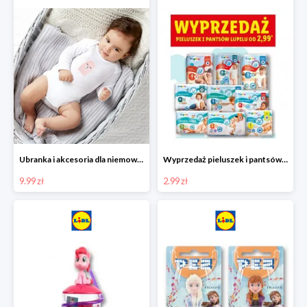
Ubranka i akcesoria dla niemowląt w Lidlu od 9,99 zł
Wyprzedaż pieluszek i pantsów LUPILU od 2,99 zł
9.99 zł
2.99 zł