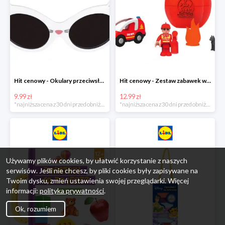
Hit cenowy - Okulary przeciwsłoneczne dla dzieci
Hit cenowy - Zestaw zabawek w jajku
9.99 zł
12.99 zł
*najniższa cena z 30 dni przed obniżką
*najniższa cena z 30 dni przed obniżką
Używamy plików cookies, by ułatwić korzystanie z naszych
serwisów. Jeśli nie chcesz, by pliki cookies były zapisywane na
Twoim dysku, zmień ustawienia swojej przeglądarki. Więcej
informacji:
polityka prywatności
.
Ok, rozumiem