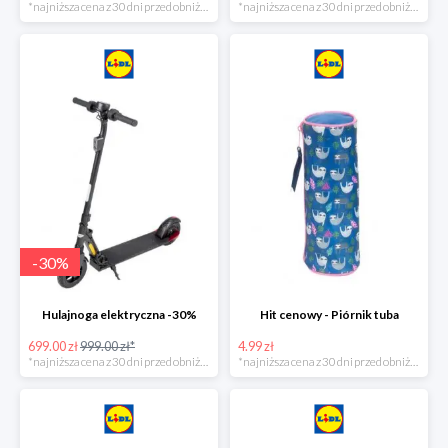
*najniższa cena z 30 dni przed obniżką
*najniższa cena z 30 dni przed obniżką
-
30
%
Hulajnoga elektryczna -30%
Hit cenowy - Piórnik tuba
699.00 zł
999.00 zł*
4.99 zł
*najniższa cena z 30 dni przed obniżką
*najniższa cena z 30 dni przed obniżką