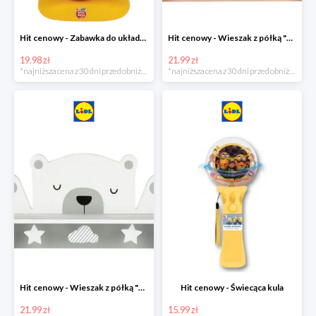
Hit cenowy - Zabawka do układania
Hit cenowy - Wieszak z półką "Chmurka"
19.98 zł
21.99 zł
*najniższa cena z 30 dni przed obniżką
*najniższa cena z 30 dni przed obniżką
Hit cenowy - Wieszak z półką "Miś"
Hit cenowy - Świecąca kula
21.99 zł
15.99 zł