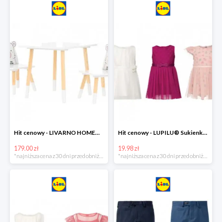
Hit cenowy - LIVARNO HOME® Stolik i 2 krzesełka dla dzieci
Hit cenowy - LUPILU® Sukienka niemowlęca
179.00 zł
19.98 zł
*najniższa cena z 30 dni przed obniżką
*najniższa cena z 30 dni przed obniżką