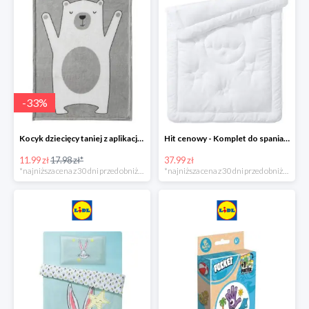
-
33
%
Kocyk dziecięcy taniej z aplikacją Lidl
Hit cenowy - Komplet do spania: kołdra i poduszka
11.99 zł
17.98 zł*
37.99 zł
*najniższa cena z 30 dni przed obniżką
*najniższa cena z 30 dni przed obniżką