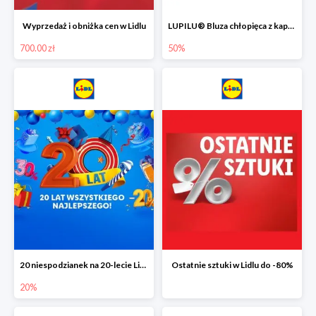
Wyprzedaż i obniżka cen w Lidlu
LUPILU® Bluza chłopięca z kapturem
700.00 zł
50%
20 niespodzianek na 20-lecie Lidla do -20%
Ostatnie sztuki w Lidlu do -80%
20%