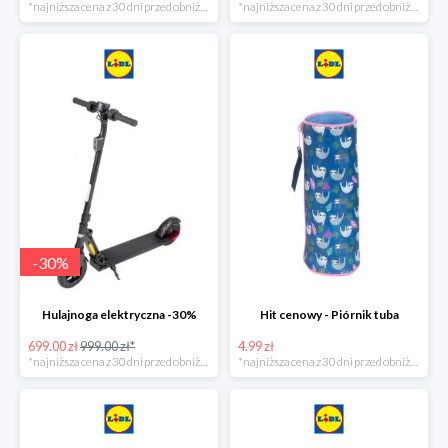
*najniższa cena z 30 dni przed obniżką
*najniższa cena z 30 dni przed obniżką
-
30
%
Hulajnoga elektryczna -30%
Hit cenowy - Piórnik tuba
699.00 zł
999.00 zł*
4.99 zł
*najniższa cena z 30 dni przed obniżką
*najniższa cena z 30 dni przed obniżką