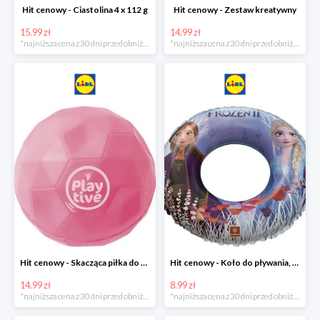
Hit cenowy - Ciastolina 4 x 112 g
Hit cenowy - Zestaw kreatywny
15.99 zł
14.99 zł
*najniższa cena z 30 dni przed obniżką
*najniższa cena z 30 dni przed obniżką
Hit cenowy - Skacząca piłka do wody lub superskacząca piłka
Hit cenowy - Koło do pływania, rękawki lub piłka
14.99 zł
8.99 zł
*najniższa cena z 30 dni przed obniżką
*najniższa cena z 30 dni przed obniżką