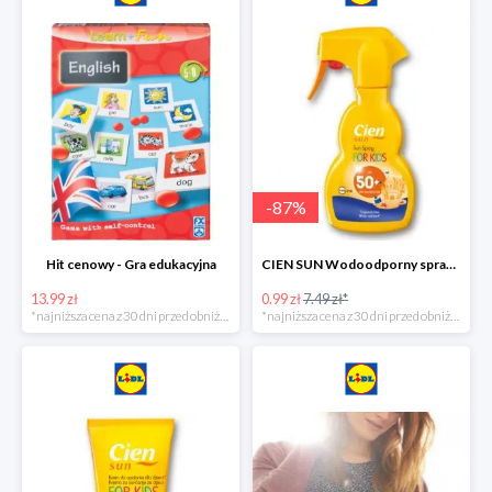
-
87
%
Hit cenowy - Gra edukacyjna
CIEN SUN Wodoodporny spray do opalania dla dzieci z SPF50 -75%
13.99 zł
0.99 zł
7.49 zł*
*najniższa cena z 30 dni przed obniżką
*najniższa cena z 30 dni przed obniżką