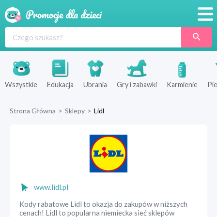
Promocje
Produkty
Sklepy
Wszystkie
Edukacja
Ubrania
Gry i zabawki
Karmienie
Pie
Blog
Strona Główna
>
Sklepy
>
Lidl
Wyprawka
www.lidl.pl
Kody rabatowe Lidl to okazja do zakupów w niższych
cenach! Lidl to popularna niemiecka sieć sklepów