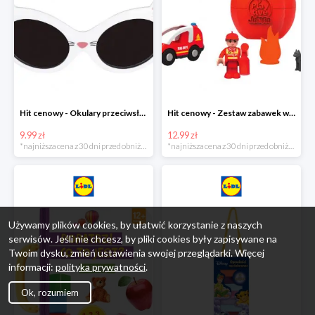
Hit cenowy - Okulary przeciwsłoneczne dla dzieci
Hit cenowy - Zestaw zabawek w jajku
9.99 zł
12.99 zł
*najniższa cena z 30 dni przed obniżką
*najniższa cena z 30 dni przed obniżką
Używamy plików cookies, by ułatwić korzystanie z naszych
serwisów. Jeśli nie chcesz, by pliki cookies były zapisywane na
Twoim dysku, zmień ustawienia swojej przeglądarki. Więcej
informacji:
polityka prywatności
.
Ok, rozumiem