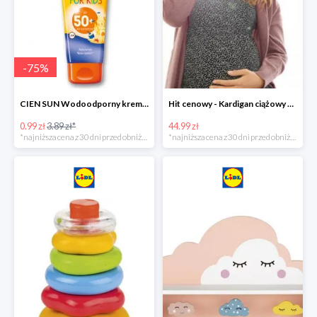
-
75
%
CIEN SUN Wodoodporny krem do opalania dla dzieci SPF 50 -39%
Hit cenowy - Kardigan ciążowy z biobawełny
0.99 zł
3.89 zł*
44.99 zł
*najniższa cena z 30 dni przed obniżką
*najniższa cena z 30 dni przed obniżką