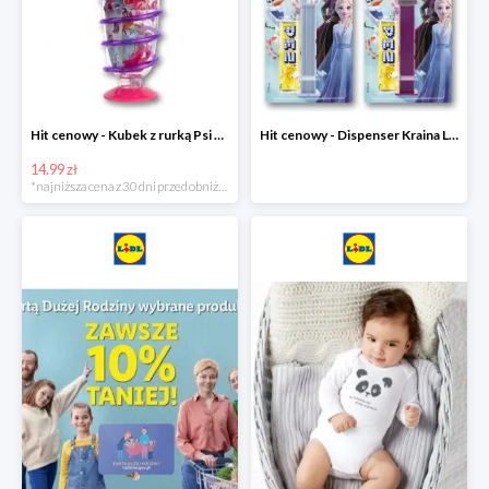
Hit cenowy - Kubek z rurką Psi Patrol, PONY, Minionki, Peppa
Hit cenowy - Dispenser Kraina Lodu
14.99 zł
*najniższa cena z 30 dni przed obniżką