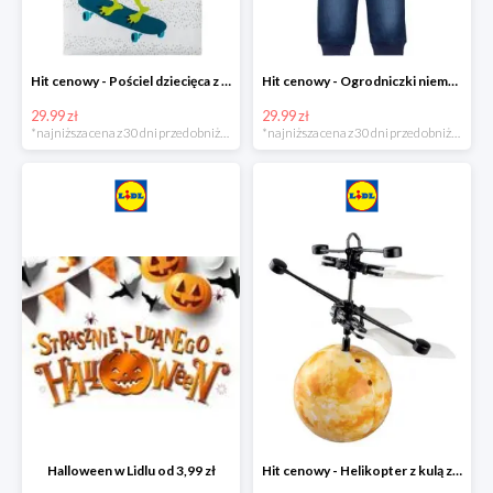
Hit cenowy - Pościel dziecięca z biobawełny renforcé
Hit cenowy - Ogrodniczki niemowlęce
29.99 zł
29.99 zł
*najniższa cena z 30 dni przed obniżką
*najniższa cena z 30 dni przed obniżką
Halloween w Lidlu od 3,99 zł
Hit cenowy - Helikopter z kulą z podświetleniem LED