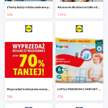
Z kartą dużej rodziny wybrane produkty w Lidlu -10%
Akcesoria dla dzieci w Lidlu od 2,99 zł
10%
2.99 zł
Wyprzedaż kolekcji wiosennej w Lidlu do -70%
LUPILU PREMIUM COMFORT Pantsy, rozmiar 5 lub 6, gigapaka -27%
70%
27%