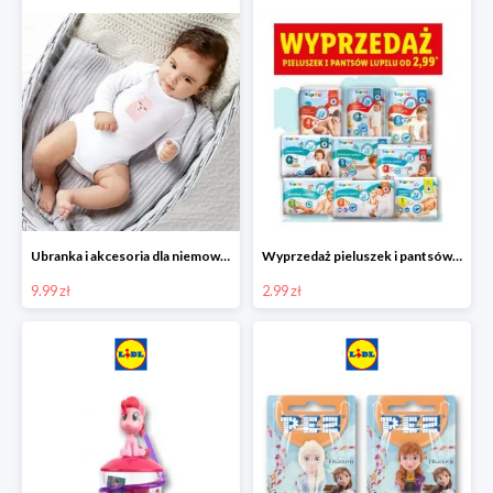
Ubranka i akcesoria dla niemowląt w Lidlu od 9,99 zł
Wyprzedaż pieluszek i pantsów LUPILU od 2,99 zł
9.99 zł
2.99 zł