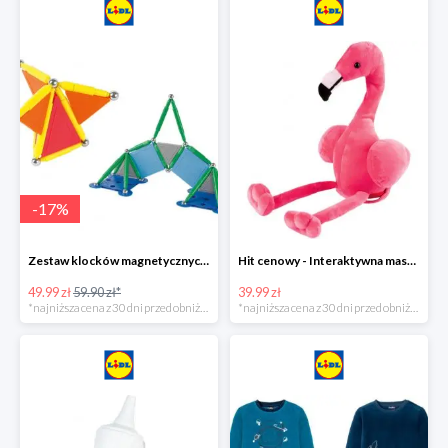
-
17
%
Zestaw klocków magnetycznych -16%
Hit cenowy - Interaktywna maskotka z efektami dźwiękowymi
49.99 zł
59.90 zł*
39.99 zł
*najniższa cena z 30 dni przed obniżką
*najniższa cena z 30 dni przed obniżką