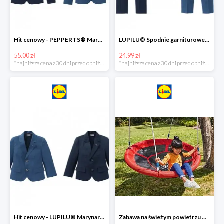
Hit cenowy - PEPPERTS® Marynarka młodzieżowa
LUPILU® Spodnie garniturowe chłopięce
55.00 zł
24.99 zł
*najniższa cena z 30 dni przed obniżką
*najniższa cena z 30 dni przed obniżką
Hit cenowy - LUPILU® Marynarka chłopięca
Zabawa na świeżym powietrzu w Lidlu do -33%