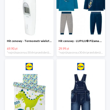
Hit cenowy - Termometr wielofunkcyjny
Hit cenowy - LUPILU® Piżama welurowa chłopięca, 1 komplet
69.90 zł
29.99 zł
*najniższa cena z 30 dni przed obniżką
*najniższa cena z 30 dni przed obniżką