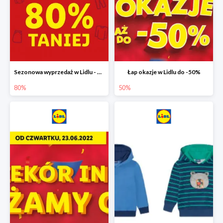
Sezonowa wyprzedaż w Lidlu - drugi produkt -80%
Łap okazje w Lidlu do -50%
80%
50%