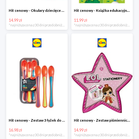
Hit cenowy - Okulary dziecięce do pływania
Hit cenowy - Książka edukacyjna z pisakiem
14.99 zł
11.99 zł
*najniższa cena z 30 dni przed obniżką
*najniższa cena z 30 dni przed obniżką
Hit cenowy - Zestaw 3 łyżek do karmienia wskazujących stopień ciepła
Hit cenowy - Zestaw piśmienniczy dla dzieci
16.98 zł
14.99 zł
*najniższa cena z 30 dni przed obniżką
*najniższa cena z 30 dni przed obniżką