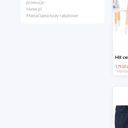
promocje
Home.pl
MamaGama kody rabatowe
179.00 z
*najniższ