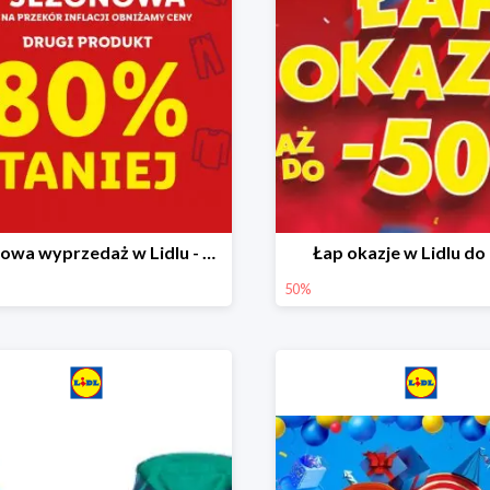
Sezonowa wyprzedaż w Lidlu - drugi produkt -80%
Łap okazje w Lidlu do
50%