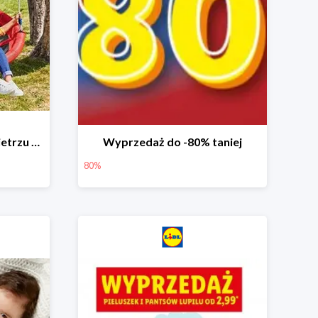
Zabawa na świeżym powietrzu w Lidlu do -33%
Wyprzedaż do -80% taniej
80%