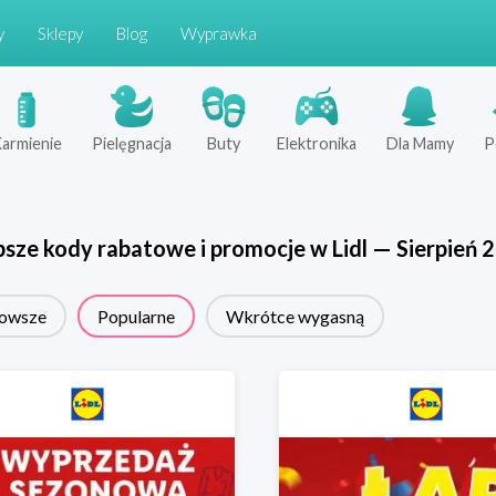
y
Sklepy
Blog
Wyprawka
armienie
Pielęgnacja
Buty
Elektronika
Dla Mamy
P
psze kody rabatowe i promocje w
Lidl
—
Sierpień
2
owsze
Popularne
Wkrótce wygasną