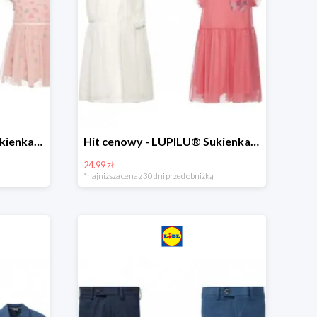
Hit cenowy - LUPILU® Sukienka niemowlęca
Hit cenowy - LUPILU® Sukienka dziewczęca
24.99 zł
*najniższa cena z 30 dni przed obniżką