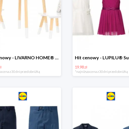
Hit cenowy - LIVARNO HOME® Stolik i 2 krzesełka dla dzieci
ł
19.98 zł
a cena z 30 dni przed obniżką
*najniższa cena z 30 dni przed obniżką