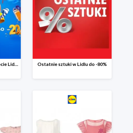
20 niespodzianek na 20-lecie Lidla do -20%
Ostatnie sztuki w Lidlu do -80%