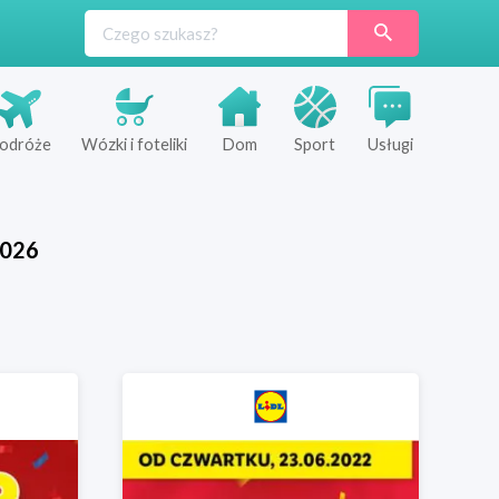
odróże
Wózki i foteliki
Dom
Sport
Usługi
026