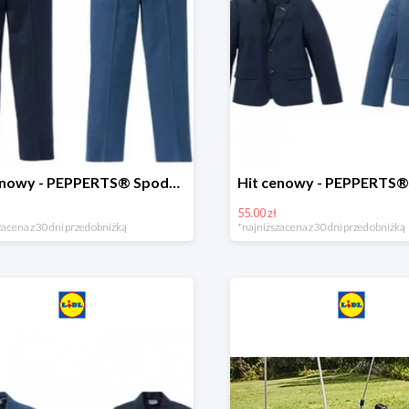
Hit cenowy - PEPPERTS® Spodnie garniturowe młodzieżowe
55.00 zł
a cena z 30 dni przed obniżką
*najniższa cena z 30 dni przed obniżką