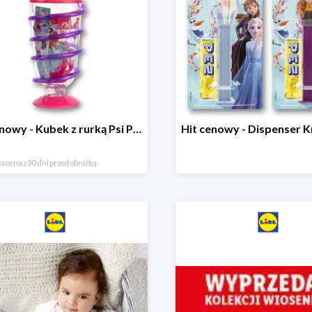
Hit cenowy - Kubek z rurką Psi Patrol, PONY, Minionki, Peppa
a cena z 30 dni przed obniżką