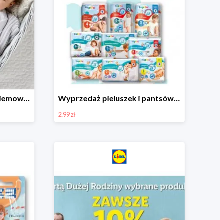
Ubranka i akcesoria dla niemowląt w Lidlu od 9,99 zł
Wyprzedaż pieluszek i pantsów LUPILU od 2,99 zł
2.99 zł