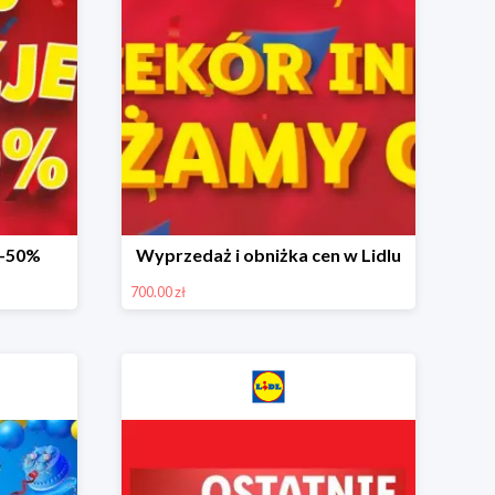
 -50%
Wyprzedaż i obniżka cen w Lidlu
700.00 zł