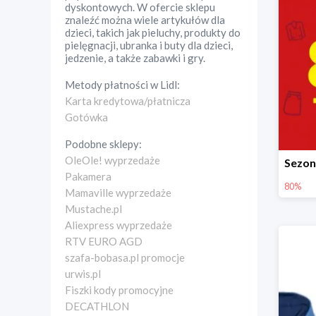
dyskontowych. W ofercie sklepu
znaleźć można wiele artykułów dla
dzieci, takich jak pieluchy, produkty do
pielęgnacji, ubranka i buty dla dzieci,
jedzenie, a także zabawki i gry.
Metody płatności w
Lidl
:
Karta kredytowa/płatnicza
Gotówka
Podobne sklepy:
OleOle! wyprzedaże
Pakamera
80%
Mamaville wyprzedaże
Mustache.pl
Aliexpress wyprzedaże
RTV EURO AGD
szafa-bobasa.pl promocje
urwis.pl
Fiszki kody promocyjne
DECATHLON