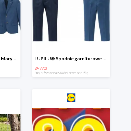
Hit cenowy - PEPPERTS® Marynarka młodzieżowa
LUPILU® Spodnie garniturowe chłopięce
24.99 zł
*najniższa cena z 30 dni przed obniżką