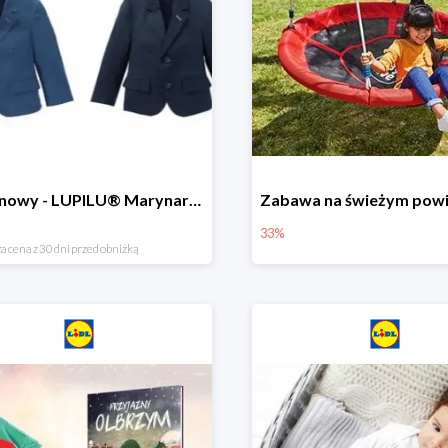
Hit cenowy - LUPILU® Marynarka chłopięca
33%
a cena z 30 dni przed obniżką