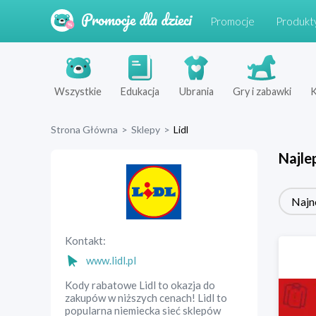
Promocje
Produkt
Wszystkie
Edukacja
Ubrania
Gry i zabawki
K
Strona Główna
>
Sklepy
>
Lidl
Najle
Najn
Kontakt:
www.lidl.pl
Kody rabatowe Lidl to okazja do
zakupów w niższych cenach! Lidl to
popularna niemiecka sieć sklepów