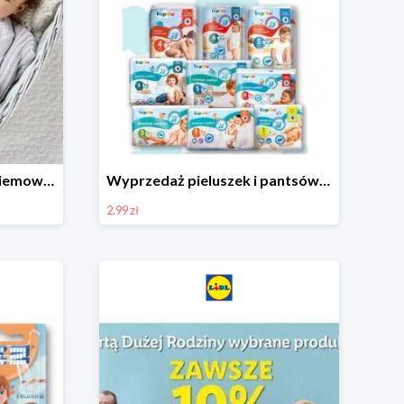
Ubranka i akcesoria dla niemowląt w Lidlu od 9,99 zł
Wyprzedaż pieluszek i pantsów LUPILU od 2,99 zł
2.99 zł