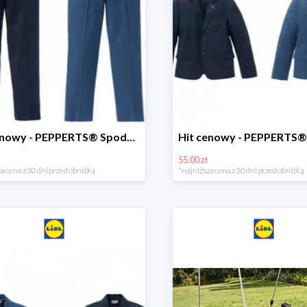
Hit cenowy - PEPPERTS® Spodnie garniturowe młodzieżowe
55.00 zł
a cena z 30 dni przed obniżką
*najniższa cena z 30 dni przed obniżką