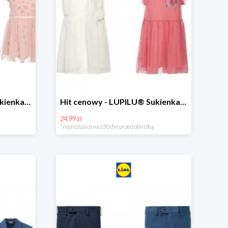
Hit cenowy - LUPILU® Sukienka niemowlęca
Hit cenowy - LUPILU® Sukienka dziewczęca
24.99 zł
*najniższa cena z 30 dni przed obniżką