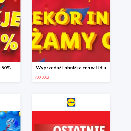
 -50%
Wyprzedaż i obniżka cen w Lidlu
700.00 zł