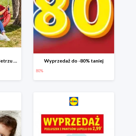
Zabawa na świeżym powietrzu w Lidlu do -33%
Wyprzedaż do -80% taniej
80%