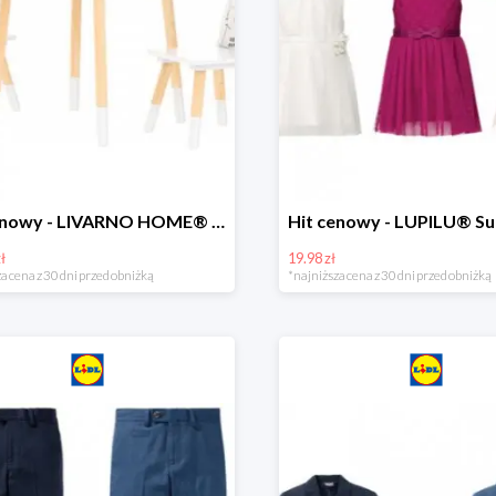
Hit cenowy - LIVARNO HOME® Stolik i 2 krzesełka dla dzieci
ł
19.98 zł
a cena z 30 dni przed obniżką
*najniższa cena z 30 dni przed obniżką