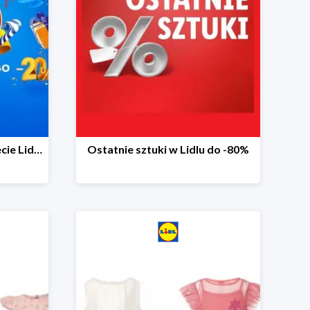
20 niespodzianek na 20-lecie Lidla do -20%
Ostatnie sztuki w Lidlu do -80%