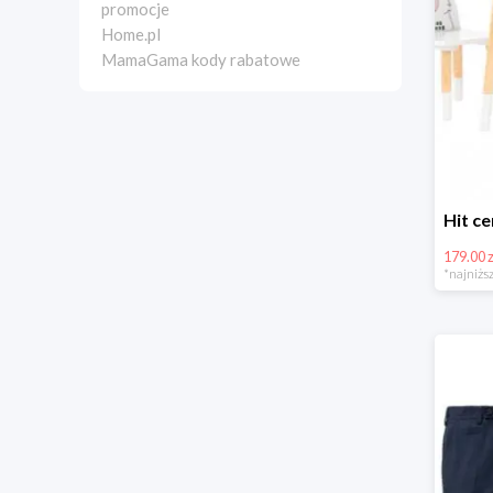
promocje
Home.pl
MamaGama kody rabatowe
179.00 z
*najniższ