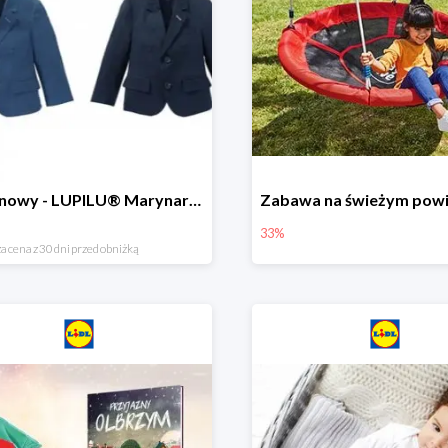
Hit cenowy - LUPILU® Marynarka chłopięca
33%
a cena z 30 dni przed obniżką