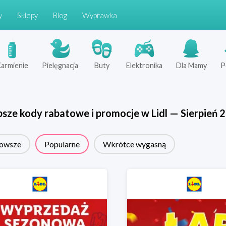
y
Sklepy
Blog
Wyprawka
armienie
Pielęgnacja
Buty
Elektronika
Dla Mamy
P
psze kody rabatowe i promocje w
Lidl
—
Sierpień
2
owsze
Popularne
Wkrótce wygasną