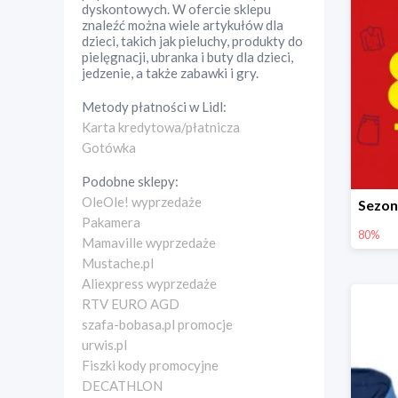
dyskontowych. W ofercie sklepu
znaleźć można wiele artykułów dla
dzieci, takich jak pieluchy, produkty do
pielęgnacji, ubranka i buty dla dzieci,
jedzenie, a także zabawki i gry.
Metody płatności w
Lidl
:
Karta kredytowa/płatnicza
Gotówka
Podobne sklepy:
OleOle! wyprzedaże
Pakamera
80%
Mamaville wyprzedaże
Mustache.pl
Aliexpress wyprzedaże
RTV EURO AGD
szafa-bobasa.pl promocje
urwis.pl
Fiszki kody promocyjne
DECATHLON