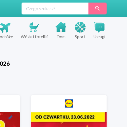
odróże
Wózki i foteliki
Dom
Sport
Usługi
026