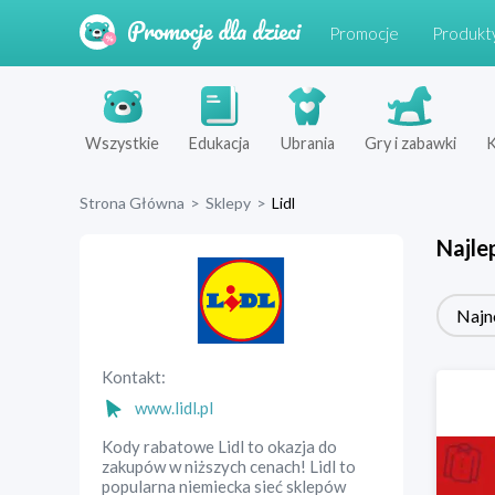
Promocje
Produkt
Wszystkie
Edukacja
Ubrania
Gry i zabawki
K
Strona Główna
>
Sklepy
>
Lidl
Najle
Najn
Kontakt:
www.lidl.pl
Kody rabatowe Lidl to okazja do
zakupów w niższych cenach! Lidl to
popularna niemiecka sieć sklepów