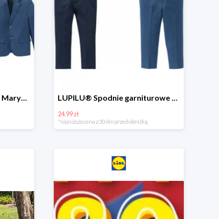
Hit cenowy - PEPPERTS® Marynarka młodzieżowa
LUPILU® Spodnie garniturowe chłopięce
24.99 zł
*najniższa cena z 30 dni przed obniżką