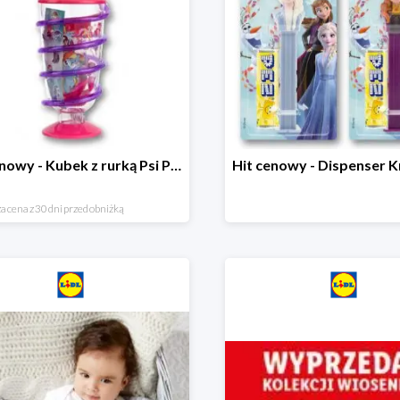
Hit cenowy - Kubek z rurką Psi Patrol, PONY, Minionki, Peppa
a cena z 30 dni przed obniżką