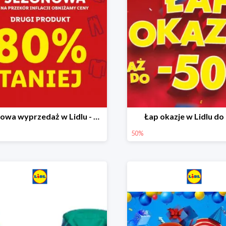
Sezonowa wyprzedaż w Lidlu - drugi produkt -80%
Łap okazje w Lidlu do
50%