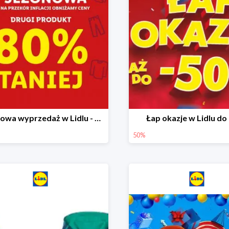
Sezonowa wyprzedaż w Lidlu - drugi produkt -80%
Łap okazje w Lidlu do
50%