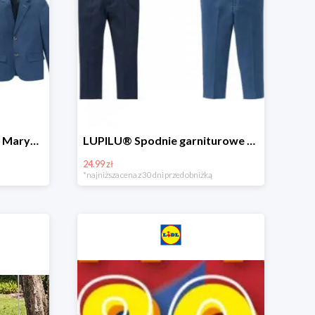
Hit cenowy - PEPPERTS® Marynarka młodzieżowa
LUPILU® Spodnie garniturowe chłopięce
24.99 zł
*najniższa cena z 30 dni przed obniżką