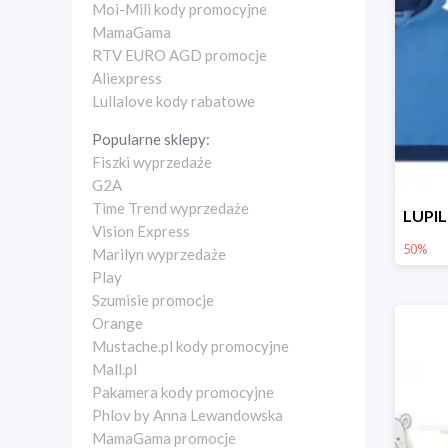
Moi-Mili kody promocyjne
MamaGama
RTV EURO AGD promocje
Aliexpress
Lullalove kody rabatowe
Popularne sklepy:
Fiszki wyprzedaże
G2A
Time Trend wyprzedaże
Vision Express
50%
Marilyn wyprzedaże
Play
Szumisie promocje
Orange
Mustache.pl kody promocyjne
Mall.pl
Pakamera kody promocyjne
Phlov by Anna Lewandowska
MamaGama promocje