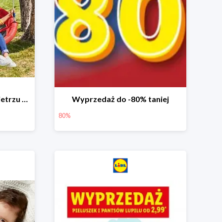
Zabawa na świeżym powietrzu w Lidlu do -33%
Wyprzedaż do -80% taniej
80%