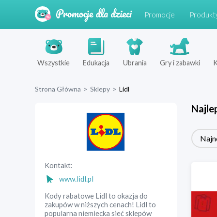
Promocje
Produkt
Wszystkie
Edukacja
Ubrania
Gry i zabawki
K
Strona Główna
>
Sklepy
>
Lidl
Najle
Najn
Kontakt:
www.lidl.pl
Kody rabatowe Lidl to okazja do
zakupów w niższych cenach! Lidl to
popularna niemiecka sieć sklepów