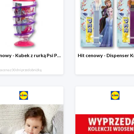
Hit cenowy - Kubek z rurką Psi Patrol, PONY, Minionki, Peppa
a cena z 30 dni przed obniżką