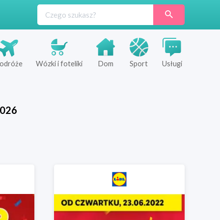
odróże
Wózki i foteliki
Dom
Sport
Usługi
026