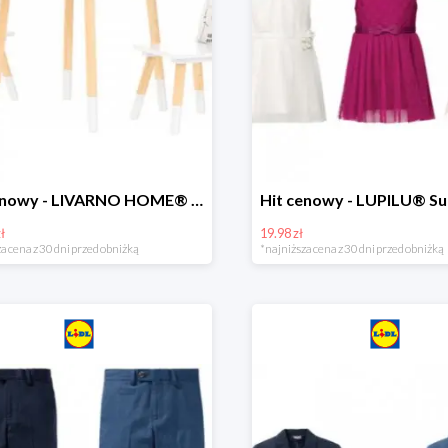
Hit cenowy - LIVARNO HOME® Stolik i 2 krzesełka dla dzieci
ł
19.98 zł
a cena z 30 dni przed obniżką
*najniższa cena z 30 dni przed obniżką