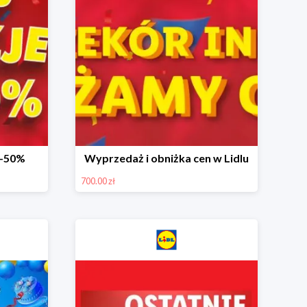
 -50%
Wyprzedaż i obniżka cen w Lidlu
700.00 zł