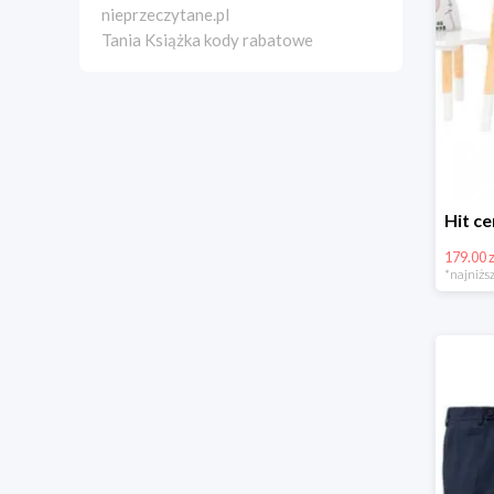
nieprzeczytane.pl
Tania Książka kody rabatowe
179.00 z
*najniższ