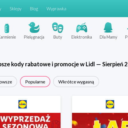
y
Sklepy
Blog
Wyprawka
armienie
Pielęgnacja
Buty
Elektronika
Dla Mamy
P
psze kody rabatowe i promocje w
Lidl
—
Sierpień
2
owsze
Popularne
Wkrótce wygasną