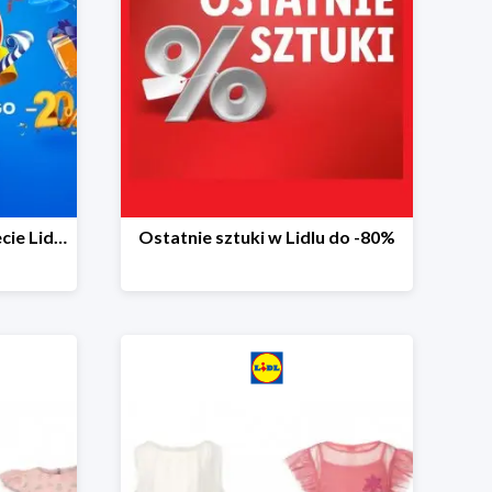
20 niespodzianek na 20-lecie Lidla do -20%
Ostatnie sztuki w Lidlu do -80%