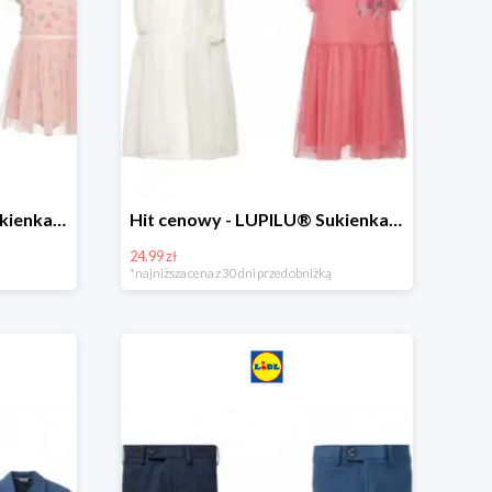
Hit cenowy - LUPILU® Sukienka niemowlęca
Hit cenowy - LUPILU® Sukienka dziewczęca
24.99 zł
*najniższa cena z 30 dni przed obniżką