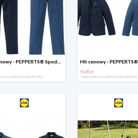
Hit cenowy - PEPPERTS® Spodnie garniturowe młodzieżowe
55.00 zł
a cena z 30 dni przed obniżką
*najniższa cena z 30 dni przed obniżką