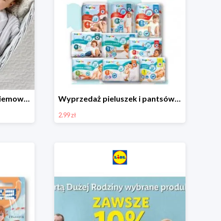
Ubranka i akcesoria dla niemowląt w Lidlu od 9,99 zł
Wyprzedaż pieluszek i pantsów LUPILU od 2,99 zł
2.99 zł