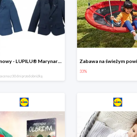
Hit cenowy - LUPILU® Marynarka chłopięca
33%
a cena z 30 dni przed obniżką