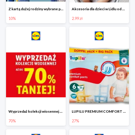
Z kartą dużej rodziny wybrane produkty w Lidlu -10%
Akcesoria dla dzieci w Lidlu od 2,99 zł
10%
2.99 zł
Wyprzedaż kolekcji wiosennej w Lidlu do -70%
LUPILU PREMIUM COMFORT Pantsy, rozmiar 5 lub 6, gigapaka -27%
70%
27%