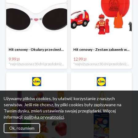
Hit cenowy - Okulary przeciwsłoneczne dla dzieci
Hit cenowy - Zestaw zabawek w jajku
9.99 zł
12.99 zł
*najniższa cena z 30 dni przed obniżką
*najniższa cena z 30 dni przed obniżką
Używamy plików cookies, by ułatwić korzystanie z naszych
serwisów. Jeśli nie chcesz, by pliki cookies były zapisywane na
Twoim dysku, zmień ustawienia swojej przeglądarki. Więcej
informacji:
polityka prywatności
.
Ok, rozumiem