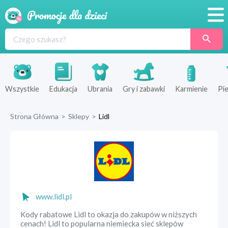
Promocje
Produkty
Sklepy
Wszystkie
Edukacja
Ubrania
Gry i zabawki
Karmienie
Pie
Blog
Strona Główna
>
Sklepy
>
Lidl
Wyprawka
www.lidl.pl
Kody rabatowe Lidl to okazja do zakupów w niższych
cenach! Lidl to popularna niemiecka sieć sklepów