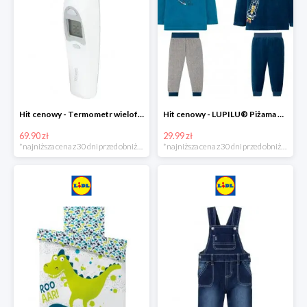
Hit cenowy - Termometr wielofunkcyjny
Hit cenowy - LUPILU® Piżama welurowa chłopięca, 1 komplet
69.90 zł
29.99 zł
*najniższa cena z 30 dni przed obniżką
*najniższa cena z 30 dni przed obniżką