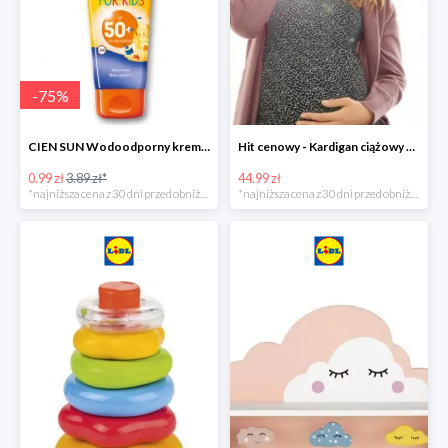
-
75
%
CIEN SUN Wodoodporny krem do opalania dla dzieci SPF 50 -39%
Hit cenowy - Kardigan ciążowy z biobawełny
0.99 zł
3.89 zł*
44.99 zł
*najniższa cena z 30 dni przed obniżką
*najniższa cena z 30 dni przed obniżką