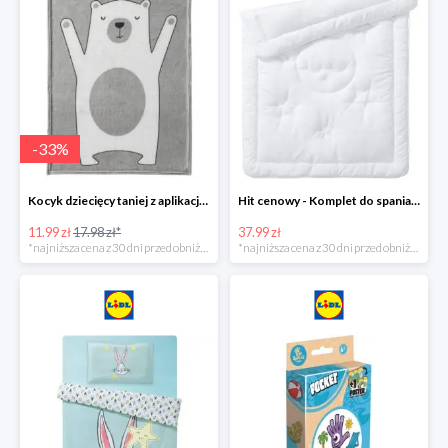
-
33
%
Kocyk dziecięcy taniej z aplikacją Lidl
Hit cenowy - Komplet do spania: kołdra i poduszka
11.99 zł
17.98 zł*
37.99 zł
*najniższa cena z 30 dni przed obniżką
*najniższa cena z 30 dni przed obniżką