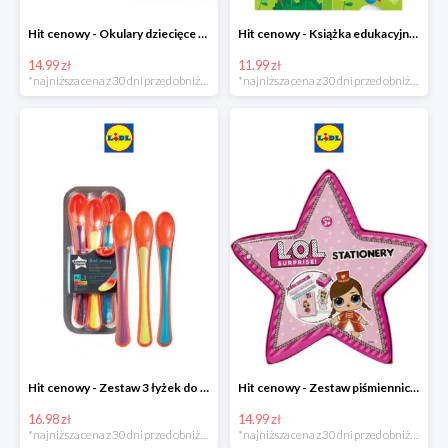
Hit cenowy - Okulary dziecięce do pływania
Hit cenowy - Książka edukacyjna z pisakiem
14.99 zł
11.99 zł
*najniższa cena z 30 dni przed obniżką
*najniższa cena z 30 dni przed obniżką
Hit cenowy - Zestaw 3 łyżek do karmienia wskazujących stopień ciepła
Hit cenowy - Zestaw piśmienniczy dla dzieci
16.98 zł
14.99 zł
*najniższa cena z 30 dni przed obniżką
*najniższa cena z 30 dni przed obniżką