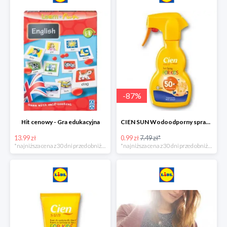
-
87
%
Hit cenowy - Gra edukacyjna
CIEN SUN Wodoodporny spray do opalania dla dzieci z SPF50 -75%
13.99 zł
0.99 zł
7.49 zł*
*najniższa cena z 30 dni przed obniżką
*najniższa cena z 30 dni przed obniżką