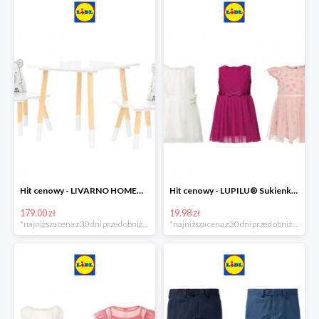
Hit cenowy - LIVARNO HOME® Stolik i 2 krzesełka dla dzieci
Hit cenowy - LUPILU® Sukienka niemowlęca
179.00 zł
19.98 zł
*najniższa cena z 30 dni przed obniżką
*najniższa cena z 30 dni przed obniżką