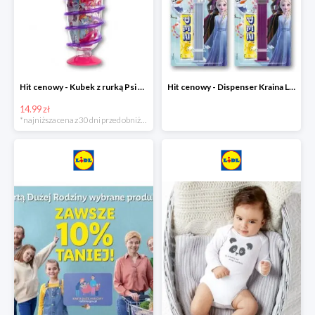
Hit cenowy - Kubek z rurką Psi Patrol, PONY, Minionki, Peppa
Hit cenowy - Dispenser Kraina Lodu
14.99 zł
*najniższa cena z 30 dni przed obniżką