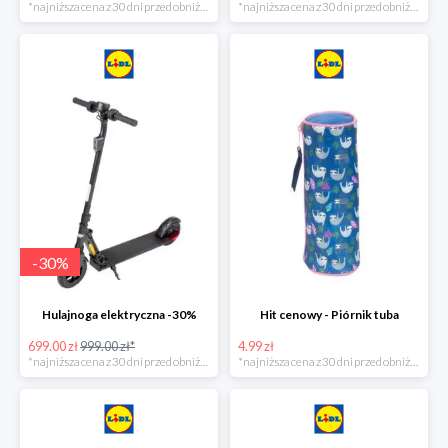
*najniższa cena z 30 dni przed obniżką
*najniższa cena z 30 dni przed obniżką
-
30
%
Hulajnoga elektryczna -30%
Hit cenowy - Piórnik tuba
699.00 zł
999.00 zł*
4.99 zł
*najniższa cena z 30 dni przed obniżką
*najniższa cena z 30 dni przed obniżką