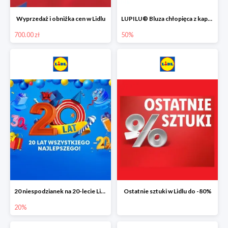
Wyprzedaż i obniżka cen w Lidlu
LUPILU® Bluza chłopięca z kapturem
700.00 zł
50%
20 niespodzianek na 20-lecie Lidla do -20%
Ostatnie sztuki w Lidlu do -80%
20%