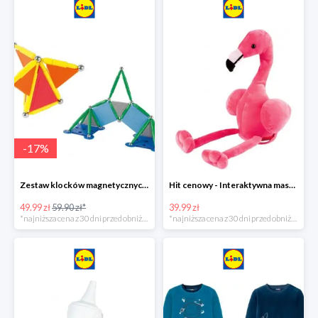
-
17
%
Zestaw klocków magnetycznych -16%
Hit cenowy - Interaktywna maskotka z efektami dźwiękowymi
49.99 zł
59.90 zł*
39.99 zł
*najniższa cena z 30 dni przed obniżką
*najniższa cena z 30 dni przed obniżką