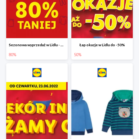
Sezonowa wyprzedaż w Lidlu - drugi produkt -80%
Łap okazje w Lidlu do -50%
80%
50%