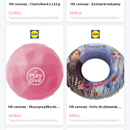
Hit cenowy - Ciastolina 4 x 112 g
Hit cenowy - Zestaw kreatywny
15.99 zł
14.99 zł
*najniższa cena z 30 dni przed obniżką
*najniższa cena z 30 dni przed obniżką
Hit cenowy - Skacząca piłka do wody lub superskacząca piłka
Hit cenowy - Koło do pływania, rękawki lub piłka
14.99 zł
8.99 zł
*najniższa cena z 30 dni przed obniżką
*najniższa cena z 30 dni przed obniżką