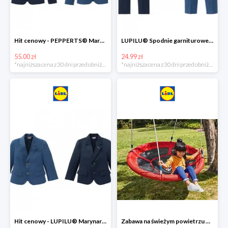
Hit cenowy - PEPPERTS® Marynarka młodzieżowa
LUPILU® Spodnie garniturowe chłopięce
55.00 zł
24.99 zł
*najniższa cena z 30 dni przed obniżką
*najniższa cena z 30 dni przed obniżką
Hit cenowy - LUPILU® Marynarka chłopięca
Zabawa na świeżym powietrzu w Lidlu do -33%