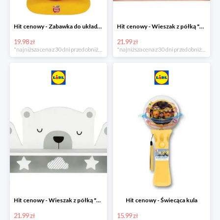
Hit cenowy - Zabawka do układania
Hit cenowy - Wieszak z półką "Chmurka"
19.98 zł
21.99 zł
*najniższa cena z 30 dni przed obniżką
*najniższa cena z 30 dni przed obniżką
Hit cenowy - Wieszak z półką "Miś"
Hit cenowy - Świecąca kula
21.99 zł
15.99 zł