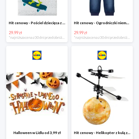
Hit cenowy - Pościel dziecięca z biobawełny renforcé
Hit cenowy - Ogrodniczki niemowlęce
29.99 zł
29.99 zł
*najniższa cena z 30 dni przed obniżką
*najniższa cena z 30 dni przed obniżką
Halloween w Lidlu od 3,99 zł
Hit cenowy - Helikopter z kulą z podświetleniem LED