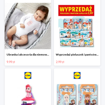
Ubranka i akcesoria dla niemowląt w Lidlu od 9,99 zł
Wyprzedaż pieluszek i pantsów LUPILU od 2,99 zł
9.99 zł
2.99 zł