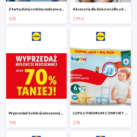
Z kartą dużej rodziny wybrane produkty w Lidlu -10%
Akcesoria dla dzieci w Lidlu od 2,99 zł
10%
2.99 zł
Wyprzedaż kolekcji wiosennej w Lidlu do -70%
LUPILU PREMIUM COMFORT Pantsy, rozmiar 5 lub 6, gigapaka -27%
70%
27%