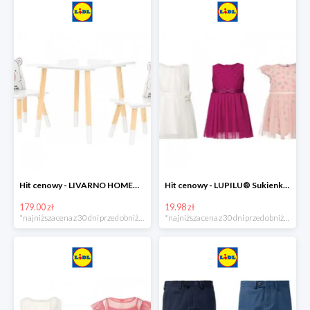
Hit cenowy - LIVARNO HOME® Stolik i 2 krzesełka dla dzieci
Hit cenowy - LUPILU® Sukienka niemowlęca
179.00 zł
19.98 zł
*najniższa cena z 30 dni przed obniżką
*najniższa cena z 30 dni przed obniżką