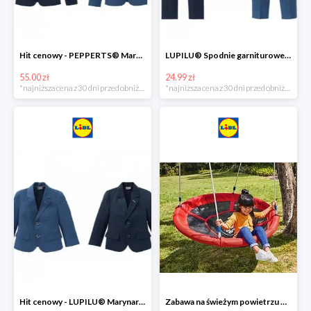
Hit cenowy - PEPPERTS® Marynarka młodzieżowa
LUPILU® Spodnie garniturowe chłopięce
55.00 zł
24.99 zł
*najniższa cena z 30 dni przed obniżką
*najniższa cena z 30 dni przed obniżką
Hit cenowy - LUPILU® Marynarka chłopięca
Zabawa na świeżym powietrzu w Lidlu do -33%