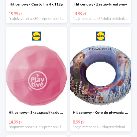
Hit cenowy - Ciastolina 4 x 112 g
Hit cenowy - Zestaw kreatywny
15.99 zł
14.99 zł
*najniższa cena z 30 dni przed obniżką
*najniższa cena z 30 dni przed obniżką
Hit cenowy - Skacząca piłka do wody lub superskacząca piłka
Hit cenowy - Koło do pływania, rękawki lub piłka
14.99 zł
8.99 zł
*najniższa cena z 30 dni przed obniżką
*najniższa cena z 30 dni przed obniżką