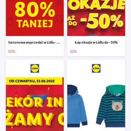
Sezonowa wyprzedaż w Lidlu - drugi produkt -80%
Łap okazje w Lidlu do -50%
80%
50%