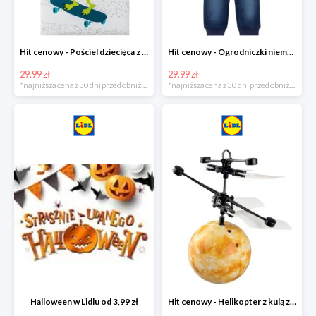
Hit cenowy - Pościel dziecięca z biobawełny renforcé
Hit cenowy - Ogrodniczki niemowlęce
29.99 zł
29.99 zł
*najniższa cena z 30 dni przed obniżką
*najniższa cena z 30 dni przed obniżką
Halloween w Lidlu od 3,99 zł
Hit cenowy - Helikopter z kulą z podświetleniem LED