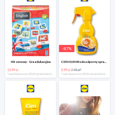
-
87
%
Hit cenowy - Gra edukacyjna
CIEN SUN Wodoodporny spray do opalania dla dzieci z SPF50 -75%
13.99 zł
0.99 zł
7.49 zł*
*najniższa cena z 30 dni przed obniżką
*najniższa cena z 30 dni przed obniżką