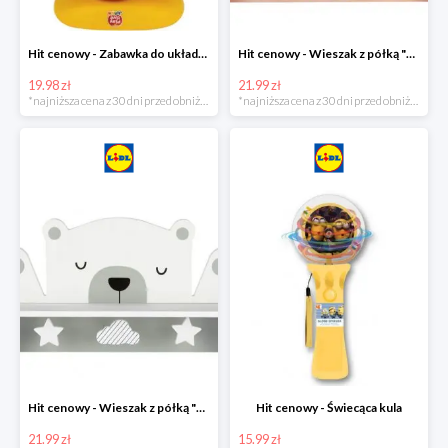
Hit cenowy - Zabawka do układania
Hit cenowy - Wieszak z półką "Chmurka"
19.98 zł
21.99 zł
*najniższa cena z 30 dni przed obniżką
*najniższa cena z 30 dni przed obniżką
Hit cenowy - Wieszak z półką "Miś"
Hit cenowy - Świecąca kula
21.99 zł
15.99 zł