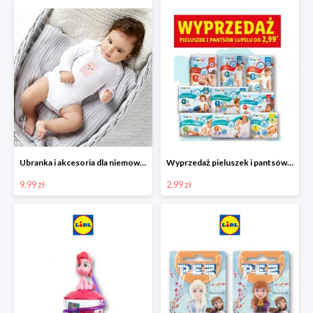
Ubranka i akcesoria dla niemowląt w Lidlu od 9,99 zł
Wyprzedaż pieluszek i pantsów LUPILU od 2,99 zł
9.99 zł
2.99 zł