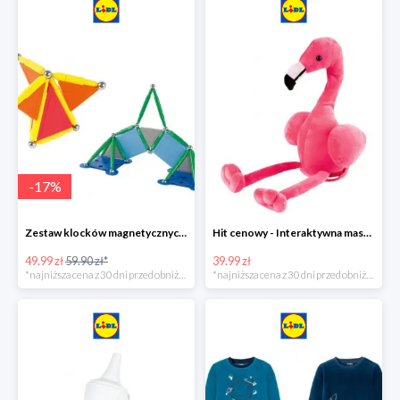
-
17
%
Zestaw klocków magnetycznych -16%
Hit cenowy - Interaktywna maskotka z efektami dźwiękowymi
49.99 zł
59.90 zł*
39.99 zł
*najniższa cena z 30 dni przed obniżką
*najniższa cena z 30 dni przed obniżką