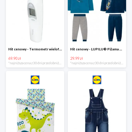
Hit cenowy - Termometr wielofunkcyjny
Hit cenowy - LUPILU® Piżama welurowa chłopięca, 1 komplet
69.90 zł
29.99 zł
*najniższa cena z 30 dni przed obniżką
*najniższa cena z 30 dni przed obniżką