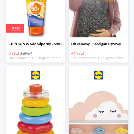
-
75
%
CIEN SUN Wodoodporny krem do opalania dla dzieci SPF 50 -39%
Hit cenowy - Kardigan ciążowy z biobawełny
0.99 zł
3.89 zł*
44.99 zł
*najniższa cena z 30 dni przed obniżką
*najniższa cena z 30 dni przed obniżką