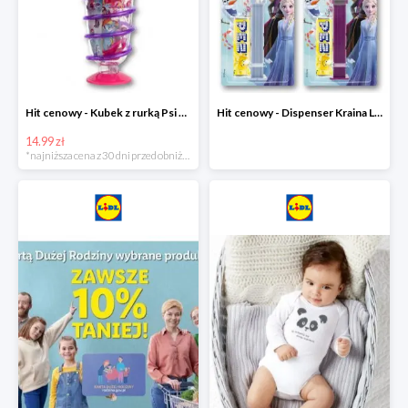
Hit cenowy - Kubek z rurką Psi Patrol, PONY, Minionki, Peppa
Hit cenowy - Dispenser Kraina Lodu
14.99 zł
*najniższa cena z 30 dni przed obniżką