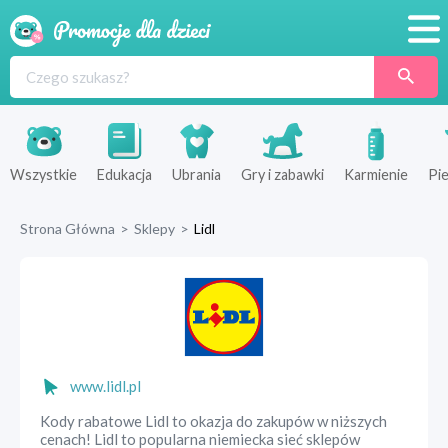
Promocje
Produkty
Sklepy
Wszystkie
Edukacja
Ubrania
Gry i zabawki
Karmienie
Pie
Blog
Strona Główna
>
Sklepy
>
Lidl
Wyprawka
www.lidl.pl
Kody rabatowe Lidl to okazja do zakupów w niższych
cenach! Lidl to popularna niemiecka sieć sklepów