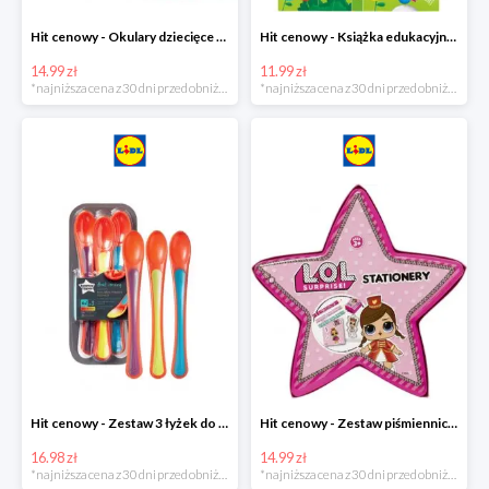
Hit cenowy - Okulary dziecięce do pływania
Hit cenowy - Książka edukacyjna z pisakiem
14.99 zł
11.99 zł
*najniższa cena z 30 dni przed obniżką
*najniższa cena z 30 dni przed obniżką
Hit cenowy - Zestaw 3 łyżek do karmienia wskazujących stopień ciepła
Hit cenowy - Zestaw piśmienniczy dla dzieci
16.98 zł
14.99 zł
*najniższa cena z 30 dni przed obniżką
*najniższa cena z 30 dni przed obniżką