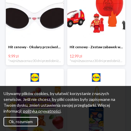
Hit cenowy - Okulary przeciwsłoneczne dla dzieci
Hit cenowy - Zestaw zabawek w jajku
9.99 zł
12.99 zł
*najniższa cena z 30 dni przed obniżką
*najniższa cena z 30 dni przed obniżką
Używamy plików cookies, by ułatwić korzystanie z naszych
serwisów. Jeśli nie chcesz, by pliki cookies były zapisywane na
Twoim dysku, zmień ustawienia swojej przeglądarki. Więcej
informacji:
polityka prywatności
.
Ok, rozumiem