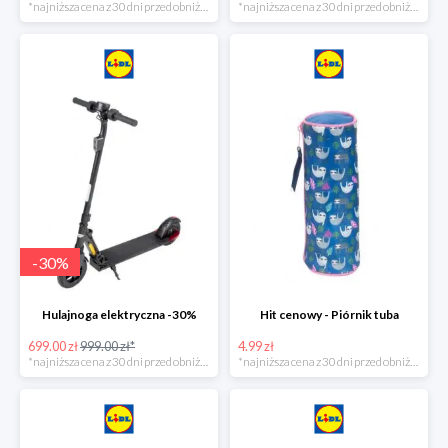
*najniższa cena z 30 dni przed obniżką
*najniższa cena z 30 dni przed obniżką
-
30
%
Hulajnoga elektryczna -30%
Hit cenowy - Piórnik tuba
699.00 zł
999.00 zł*
4.99 zł
*najniższa cena z 30 dni przed obniżką
*najniższa cena z 30 dni przed obniżką