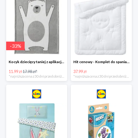
-
33
%
Kocyk dziecięcy taniej z aplikacją Lidl
Hit cenowy - Komplet do spania: kołdra i poduszka
11.99 zł
17.98 zł*
37.99 zł
*najniższa cena z 30 dni przed obniżką
*najniższa cena z 30 dni przed obniżką