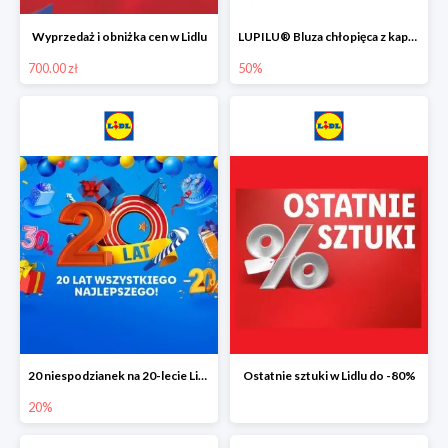
Wyprzedaż i obniżka cen w Lidlu
LUPILU® Bluza chłopięca z kapturem
700.00 zł
50%
20 niespodzianek na 20-lecie Lidla do -20%
Ostatnie sztuki w Lidlu do -80%
20%