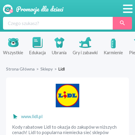
Promocje
Produkty
Sklepy
Wszystkie
Edukacja
Ubrania
Gry i zabawki
Karmienie
Pie
Blog
Strona Główna
>
Sklepy
>
Lidl
Wyprawka
www.lidl.pl
Kody rabatowe Lidl to okazja do zakupów w niższych
cenach! Lidl to popularna niemiecka sieć sklepów