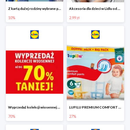
Z kartą dużej rodziny wybrane produkty w Lidlu -10%
Akcesoria dla dzieci w Lidlu od 2,99 zł
10%
2.99 zł
Wyprzedaż kolekcji wiosennej w Lidlu do -70%
LUPILU PREMIUM COMFORT Pantsy, rozmiar 5 lub 6, gigapaka -27%
70%
27%