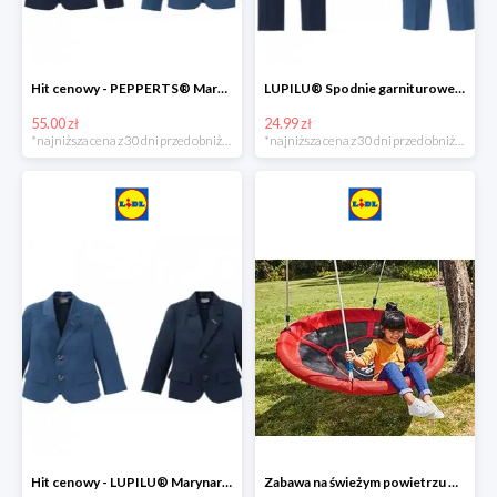
Hit cenowy - PEPPERTS® Marynarka młodzieżowa
LUPILU® Spodnie garniturowe chłopięce
55.00 zł
24.99 zł
*najniższa cena z 30 dni przed obniżką
*najniższa cena z 30 dni przed obniżką
Hit cenowy - LUPILU® Marynarka chłopięca
Zabawa na świeżym powietrzu w Lidlu do -33%