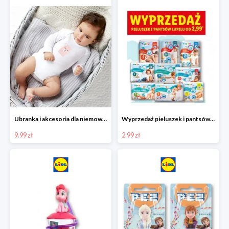
Ubranka i akcesoria dla niemowląt w Lidlu od 9,99 zł
Wyprzedaż pieluszek i pantsów LUPILU od 2,99 zł
9.99 zł
2.99 zł