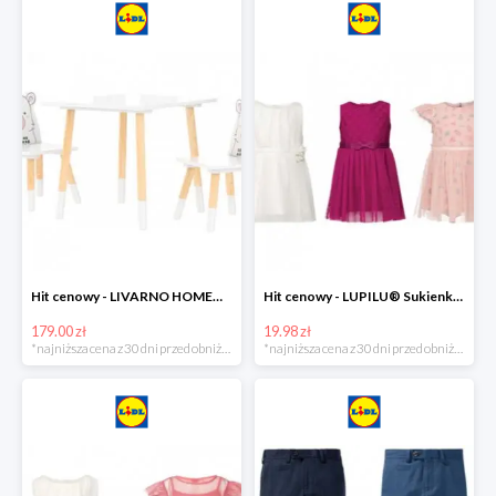
Hit cenowy - LIVARNO HOME® Stolik i 2 krzesełka dla dzieci
Hit cenowy - LUPILU® Sukienka niemowlęca
179.00 zł
19.98 zł
*najniższa cena z 30 dni przed obniżką
*najniższa cena z 30 dni przed obniżką