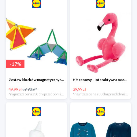
-
17
%
Zestaw klocków magnetycznych -16%
Hit cenowy - Interaktywna maskotka z efektami dźwiękowymi
49.99 zł
59.90 zł*
39.99 zł
*najniższa cena z 30 dni przed obniżką
*najniższa cena z 30 dni przed obniżką