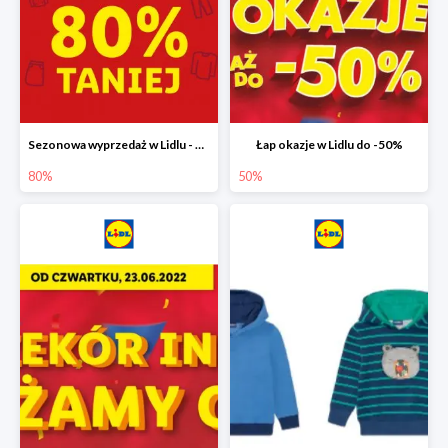
Sezonowa wyprzedaż w Lidlu - drugi produkt -80%
Łap okazje w Lidlu do -50%
80%
50%