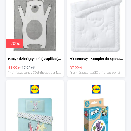
-
33
%
Kocyk dziecięcy taniej z aplikacją Lidl
Hit cenowy - Komplet do spania: kołdra i poduszka
11.99 zł
17.98 zł*
37.99 zł
*najniższa cena z 30 dni przed obniżką
*najniższa cena z 30 dni przed obniżką