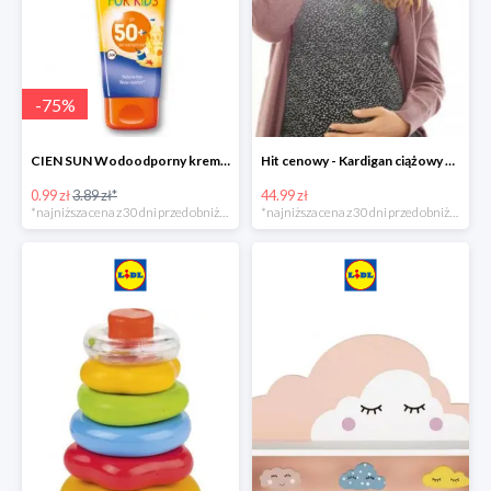
-
75
%
CIEN SUN Wodoodporny krem do opalania dla dzieci SPF 50 -39%
Hit cenowy - Kardigan ciążowy z biobawełny
0.99 zł
3.89 zł*
44.99 zł
*najniższa cena z 30 dni przed obniżką
*najniższa cena z 30 dni przed obniżką