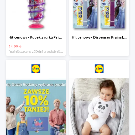
Hit cenowy - Kubek z rurką Psi Patrol, PONY, Minionki, Peppa
Hit cenowy - Dispenser Kraina Lodu
14.99 zł
*najniższa cena z 30 dni przed obniżką