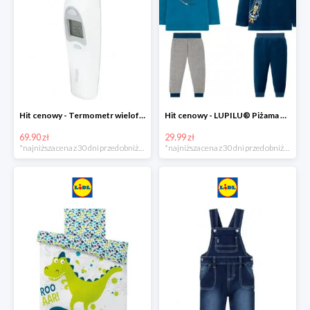
Hit cenowy - Termometr wielofunkcyjny
Hit cenowy - LUPILU® Piżama welurowa chłopięca, 1 komplet
69.90 zł
29.99 zł
*najniższa cena z 30 dni przed obniżką
*najniższa cena z 30 dni przed obniżką