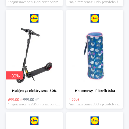
*najniższa cena z 30 dni przed obniżką
*najniższa cena z 30 dni przed obniżką
-
30
%
Hulajnoga elektryczna -30%
Hit cenowy - Piórnik tuba
699.00 zł
999.00 zł*
4.99 zł
*najniższa cena z 30 dni przed obniżką
*najniższa cena z 30 dni przed obniżką