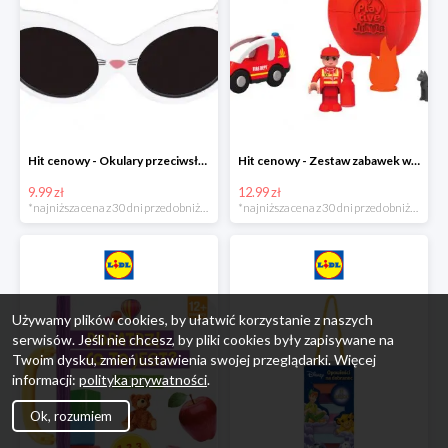
Hit cenowy - Okulary przeciwsłoneczne dla dzieci
Hit cenowy - Zestaw zabawek w jajku
9.99 zł
12.99 zł
*najniższa cena z 30 dni przed obniżką
*najniższa cena z 30 dni przed obniżką
Używamy plików cookies, by ułatwić korzystanie z naszych
serwisów. Jeśli nie chcesz, by pliki cookies były zapisywane na
Twoim dysku, zmień ustawienia swojej przeglądarki. Więcej
informacji:
polityka prywatności
.
Ok, rozumiem