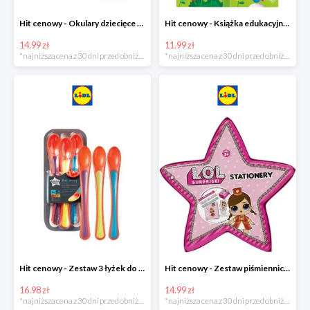
Hit cenowy - Okulary dziecięce do pływania
Hit cenowy - Książka edukacyjna z pisakiem
14.99 zł
11.99 zł
*najniższa cena z 30 dni przed obniżką
*najniższa cena z 30 dni przed obniżką
Hit cenowy - Zestaw 3 łyżek do karmienia wskazujących stopień ciepła
Hit cenowy - Zestaw piśmienniczy dla dzieci
16.98 zł
14.99 zł
*najniższa cena z 30 dni przed obniżką
*najniższa cena z 30 dni przed obniżką