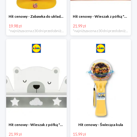
Hit cenowy - Zabawka do układania
Hit cenowy - Wieszak z półką "Chmurka"
19.98 zł
21.99 zł
*najniższa cena z 30 dni przed obniżką
*najniższa cena z 30 dni przed obniżką
Hit cenowy - Wieszak z półką "Miś"
Hit cenowy - Świecąca kula
21.99 zł
15.99 zł