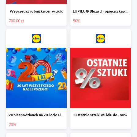
Wyprzedaż i obniżka cen w Lidlu
LUPILU® Bluza chłopięca z kapturem
700.00 zł
50%
20 niespodzianek na 20-lecie Lidla do -20%
Ostatnie sztuki w Lidlu do -80%
20%