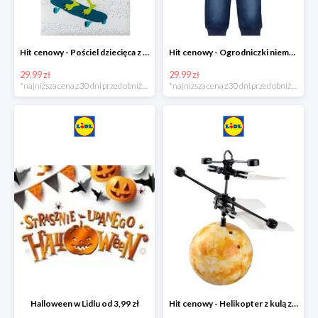
Hit cenowy - Pościel dziecięca z biobawełny renforcé
Hit cenowy - Ogrodniczki niemowlęce
29.99 zł
29.99 zł
*najniższa cena z 30 dni przed obniżką
*najniższa cena z 30 dni przed obniżką
Halloween w Lidlu od 3,99 zł
Hit cenowy - Helikopter z kulą z podświetleniem LED