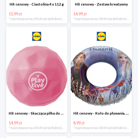
Hit cenowy - Ciastolina 4 x 112 g
Hit cenowy - Zestaw kreatywny
15.99 zł
14.99 zł
*najniższa cena z 30 dni przed obniżką
*najniższa cena z 30 dni przed obniżką
Hit cenowy - Skacząca piłka do wody lub superskacząca piłka
Hit cenowy - Koło do pływania, rękawki lub piłka
14.99 zł
8.99 zł
*najniższa cena z 30 dni przed obniżką
*najniższa cena z 30 dni przed obniżką