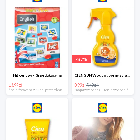
-
87
%
Hit cenowy - Gra edukacyjna
CIEN SUN Wodoodporny spray do opalania dla dzieci z SPF50 -75%
13.99 zł
0.99 zł
7.49 zł*
*najniższa cena z 30 dni przed obniżką
*najniższa cena z 30 dni przed obniżką