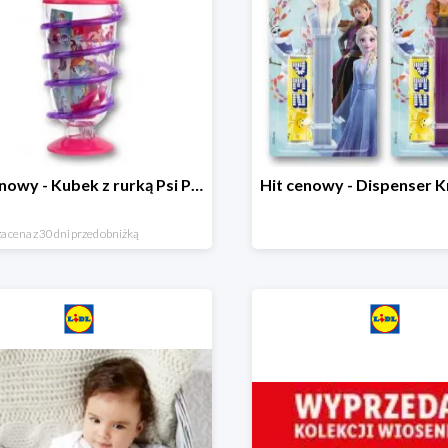
Hit cenowy - Kubek z rurką Psi Patrol, PONY, Minionki, Peppa
a cena z 30 dni przed obniżką