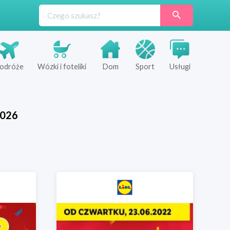
odróże
Wózki i foteliki
Dom
Sport
Usługi
026