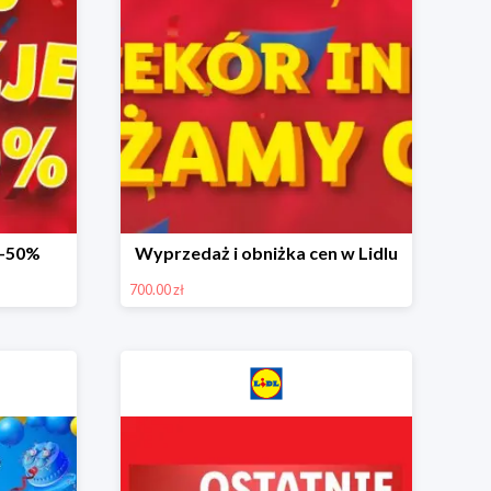
 -50%
Wyprzedaż i obniżka cen w Lidlu
700.00 zł