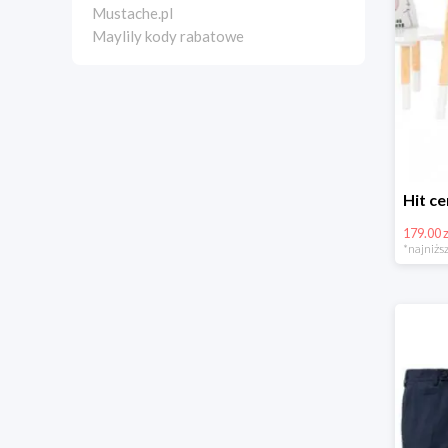
Mustache.pl
Maylily kody rabatowe
179.00 z
*najniższ