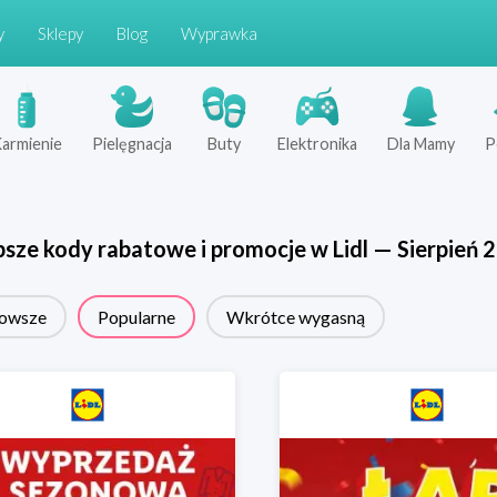
y
Sklepy
Blog
Wyprawka
armienie
Pielęgnacja
Buty
Elektronika
Dla Mamy
P
psze kody rabatowe i promocje w
Lidl
—
Sierpień
2
owsze
Popularne
Wkrótce wygasną