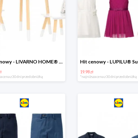
Hit cenowy - LIVARNO HOME® Stolik i 2 krzesełka dla dzieci
ł
19.98 zł
a cena z 30 dni przed obniżką
*najniższa cena z 30 dni przed obniżką