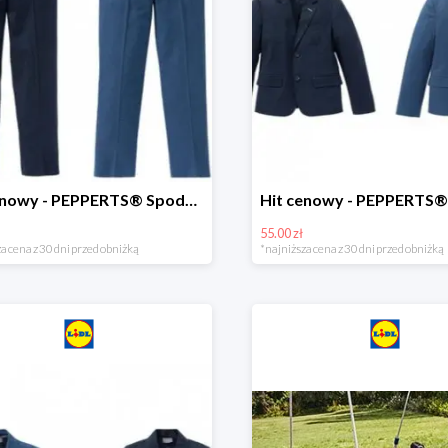
Hit cenowy - PEPPERTS® Spodnie garniturowe młodzieżowe
55.00 zł
a cena z 30 dni przed obniżką
*najniższa cena z 30 dni przed obniżką