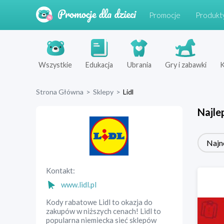
Promocje
Produkt
Wszystkie
Edukacja
Ubrania
Gry i zabawki
K
Strona Główna
>
Sklepy
>
Lidl
Najle
Najn
Kontakt:
www.lidl.pl
Kody rabatowe Lidl to okazja do
zakupów w niższych cenach! Lidl to
popularna niemiecka sieć sklepów