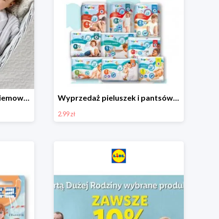
Ubranka i akcesoria dla niemowląt w Lidlu od 9,99 zł
Wyprzedaż pieluszek i pantsów LUPILU od 2,99 zł
2.99 zł