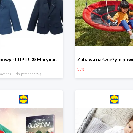
Hit cenowy - LUPILU® Marynarka chłopięca
33%
a cena z 30 dni przed obniżką