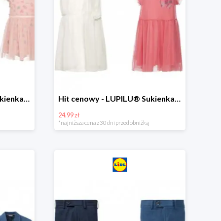
Hit cenowy - LUPILU® Sukienka niemowlęca
Hit cenowy - LUPILU® Sukienka dziewczęca
24.99 zł
*najniższa cena z 30 dni przed obniżką