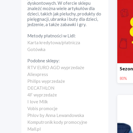
dyskontowych. W ofercie sklepu
znaleźć można wiele artykułów dla
dzieci, takich jak pieluchy, produkty do
pielęgnacji, ubranka i buty dla dzieci,
jedzenie, a także zabawki i gry.
Metody płatności w
Lidl
:
Karta kredytowa/płatnicza
Gotówka
Podobne sklepy:
RTV EURO AGD wyprzedaże
Aliexpress
80%
Philips wyprzedaże
DECATHLON
4F wyprzedaże
I love Milk
Vobis promocje
Phlov by Anna Lewandowska
Komputronik kody promocyjne
Mall.pl