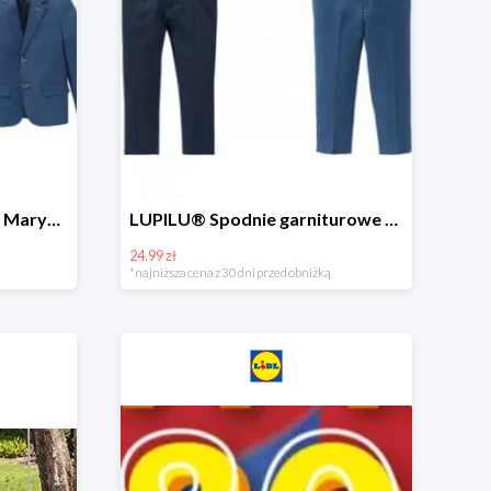
Hit cenowy - PEPPERTS® Marynarka młodzieżowa
LUPILU® Spodnie garniturowe chłopięce
24.99 zł
*najniższa cena z 30 dni przed obniżką