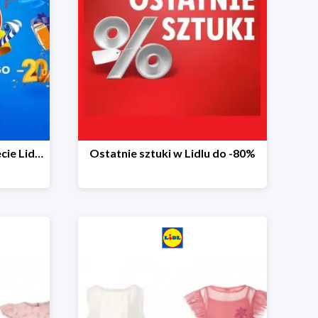
20 niespodzianek na 20-lecie Lidla do -20%
Ostatnie sztuki w Lidlu do -80%