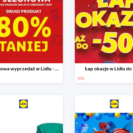
Sezonowa wyprzedaż w Lidlu - drugi produkt -80%
Łap okazje w Lidlu do
50%