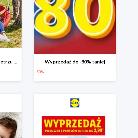
Zabawa na świeżym powietrzu w Lidlu do -33%
Wyprzedaż do -80% taniej
80%