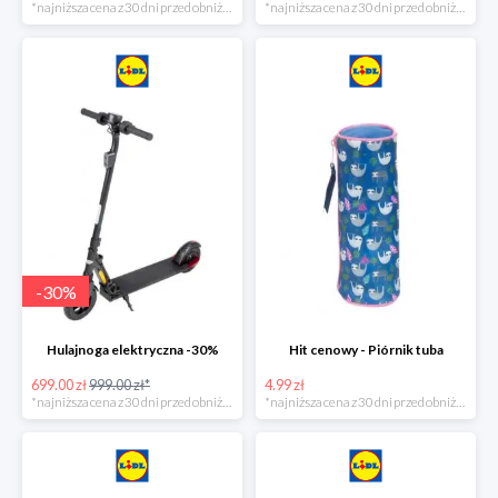
*najniższa cena z 30 dni przed obniżką
*najniższa cena z 30 dni przed obniżką
-
30
%
Hulajnoga elektryczna -30%
Hit cenowy - Piórnik tuba
699.00 zł
999.00 zł*
4.99 zł
*najniższa cena z 30 dni przed obniżką
*najniższa cena z 30 dni przed obniżką