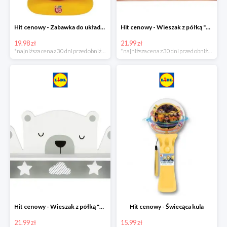
Hit cenowy - Zabawka do układania
Hit cenowy - Wieszak z półką "Chmurka"
19.98 zł
21.99 zł
*najniższa cena z 30 dni przed obniżką
*najniższa cena z 30 dni przed obniżką
Hit cenowy - Wieszak z półką "Miś"
Hit cenowy - Świecąca kula
21.99 zł
15.99 zł