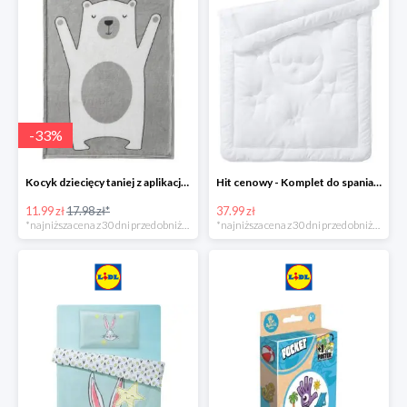
-
33
%
Kocyk dziecięcy taniej z aplikacją Lidl
Hit cenowy - Komplet do spania: kołdra i poduszka
11.99 zł
17.98 zł*
37.99 zł
*najniższa cena z 30 dni przed obniżką
*najniższa cena z 30 dni przed obniżką