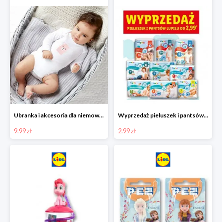
Ubranka i akcesoria dla niemowląt w Lidlu od 9,99 zł
Wyprzedaż pieluszek i pantsów LUPILU od 2,99 zł
9.99 zł
2.99 zł