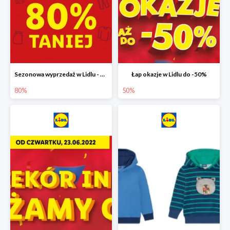
Sezonowa wyprzedaż w Lidlu - drugi produkt -80%
Łap okazje w Lidlu do -50%
80%
50%