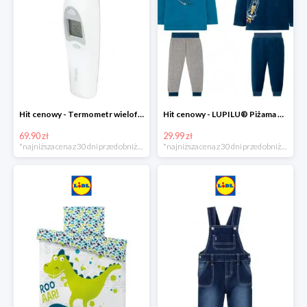
Hit cenowy - Termometr wielofunkcyjny
Hit cenowy - LUPILU® Piżama welurowa chłopięca, 1 komplet
69.90 zł
29.99 zł
*najniższa cena z 30 dni przed obniżką
*najniższa cena z 30 dni przed obniżką