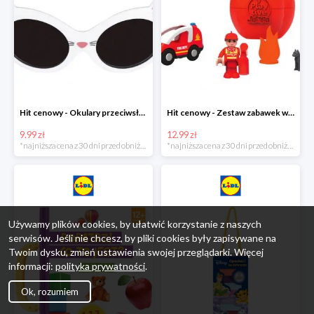
Hit cenowy - Okulary przeciwsłoneczne dla dzieci
Hit cenowy - Zestaw zabawek w jajku
9.99 zł
12.99 zł
*najniższa cena z 30 dni przed obniżką
*najniższa cena z 30 dni przed obniżką
Używamy plików cookies, by ułatwić korzystanie z naszych
serwisów. Jeśli nie chcesz, by pliki cookies były zapisywane na
Twoim dysku, zmień ustawienia swojej przeglądarki. Więcej
informacji:
polityka prywatności
.
Ok, rozumiem