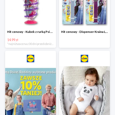
Hit cenowy - Kubek z rurką Psi Patrol, PONY, Minionki, Peppa
Hit cenowy - Dispenser Kraina Lodu
14.99 zł
*najniższa cena z 30 dni przed obniżką