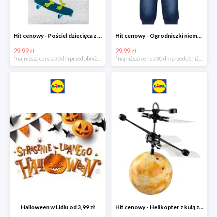
Hit cenowy - Pościel dziecięca z biobawełny renforcé
Hit cenowy - Ogrodniczki niemowlęce
29.99 zł
29.99 zł
*najniższa cena z 30 dni przed obniżką
*najniższa cena z 30 dni przed obniżką
Halloween w Lidlu od 3,99 zł
Hit cenowy - Helikopter z kulą z podświetleniem LED