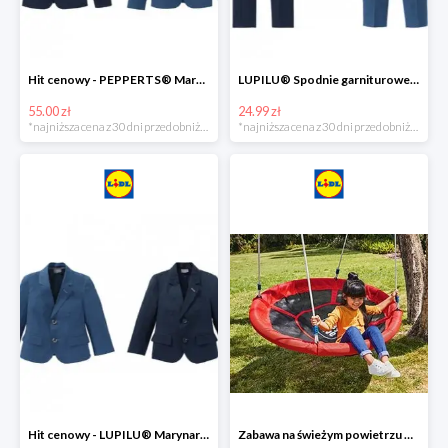
Hit cenowy - PEPPERTS® Marynarka młodzieżowa
LUPILU® Spodnie garniturowe chłopięce
55.00 zł
24.99 zł
*najniższa cena z 30 dni przed obniżką
*najniższa cena z 30 dni przed obniżką
Hit cenowy - LUPILU® Marynarka chłopięca
Zabawa na świeżym powietrzu w Lidlu do -33%