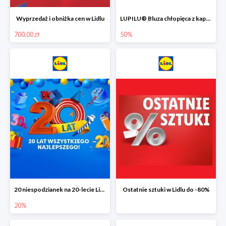
Wyprzedaż i obniżka cen w Lidlu
LUPILU® Bluza chłopięca z kapturem
700.00 zł
50%
20 niespodzianek na 20-lecie Lidla do -20%
Ostatnie sztuki w Lidlu do -80%
20%