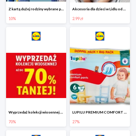
Z kartą dużej rodziny wybrane produkty w Lidlu -10%
Akcesoria dla dzieci w Lidlu od 2,99 zł
10%
2.99 zł
Wyprzedaż kolekcji wiosennej w Lidlu do -70%
LUPILU PREMIUM COMFORT Pantsy, rozmiar 5 lub 6, gigapaka -27%
70%
27%