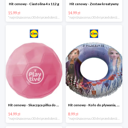
Hit cenowy - Ciastolina 4 x 112 g
Hit cenowy - Zestaw kreatywny
15.99 zł
14.99 zł
*najniższa cena z 30 dni przed obniżką
*najniższa cena z 30 dni przed obniżką
Hit cenowy - Skacząca piłka do wody lub superskacząca piłka
Hit cenowy - Koło do pływania, rękawki lub piłka
14.99 zł
8.99 zł
*najniższa cena z 30 dni przed obniżką
*najniższa cena z 30 dni przed obniżką