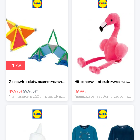
-
17
%
Zestaw klocków magnetycznych -16%
Hit cenowy - Interaktywna maskotka z efektami dźwiękowymi
49.99 zł
59.90 zł*
39.99 zł
*najniższa cena z 30 dni przed obniżką
*najniższa cena z 30 dni przed obniżką