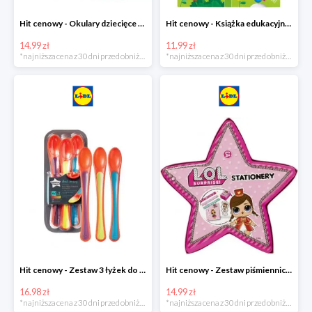
Hit cenowy - Okulary dziecięce do pływania
Hit cenowy - Książka edukacyjna z pisakiem
14.99 zł
11.99 zł
*najniższa cena z 30 dni przed obniżką
*najniższa cena z 30 dni przed obniżką
Hit cenowy - Zestaw 3 łyżek do karmienia wskazujących stopień ciepła
Hit cenowy - Zestaw piśmienniczy dla dzieci
16.98 zł
14.99 zł
*najniższa cena z 30 dni przed obniżką
*najniższa cena z 30 dni przed obniżką