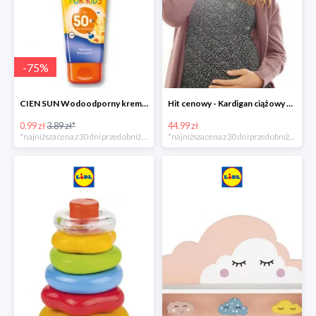
-
75
%
CIEN SUN Wodoodporny krem do opalania dla dzieci SPF 50 -39%
Hit cenowy - Kardigan ciążowy z biobawełny
0.99 zł
3.89 zł*
44.99 zł
*najniższa cena z 30 dni przed obniżką
*najniższa cena z 30 dni przed obniżką