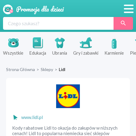
Promocje
Produkty
Sklepy
Wszystkie
Edukacja
Ubrania
Gry i zabawki
Karmienie
Pie
Blog
Strona Główna
>
Sklepy
>
Lidl
Wyprawka
www.lidl.pl
Kody rabatowe Lidl to okazja do zakupów w niższych
cenach! Lidl to popularna niemiecka sieć sklepów