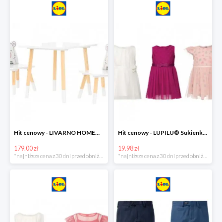
Hit cenowy - LIVARNO HOME® Stolik i 2 krzesełka dla dzieci
Hit cenowy - LUPILU® Sukienka niemowlęca
179.00 zł
19.98 zł
*najniższa cena z 30 dni przed obniżką
*najniższa cena z 30 dni przed obniżką