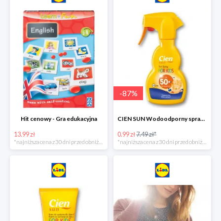
-
87
%
Hit cenowy - Gra edukacyjna
CIEN SUN Wodoodporny spray do opalania dla dzieci z SPF50 -75%
13.99 zł
0.99 zł
7.49 zł*
*najniższa cena z 30 dni przed obniżką
*najniższa cena z 30 dni przed obniżką