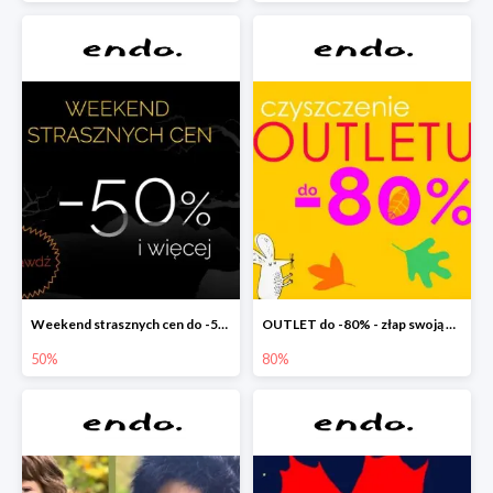
Weekend strasznych cen do -50%
OUTLET do -80% - złap swoją okazję !
50%
80%