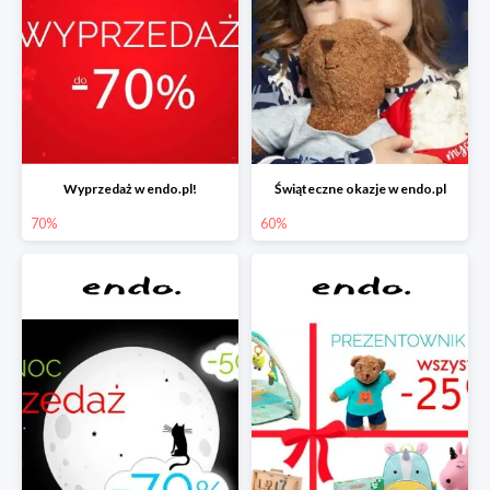
Wyprzedaż w endo.pl!
Świąteczne okazje w endo.pl
70%
60%