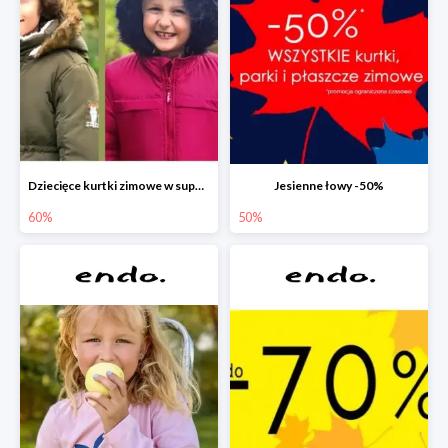
Dziecięce kurtki zimowe w super cenach!
Jesienne łowy -50%
60%
50%