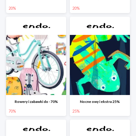
20%
20%
Rowery i zabawki do -70%
Nocne owy i ekstra 25%
70%
25%