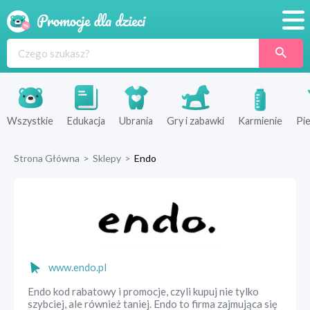
Promocje
Produkty
Sklepy
Wszystkie
Edukacja
Ubrania
Gry i zabawki
Karmienie
Pie
Blog
Strona Główna
>
Sklepy
>
Endo
Wyprawka
www.endo.pl
Endo kod rabatowy i promocje, czyli kupuj nie tylko
szybciej, ale również taniej. Endo to firma zajmująca się