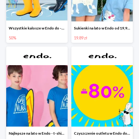
Wszystkie kalosze w Endo do -50%
Sukienki na lato w Endo od 19,90 zł
50%
19.89 zł
Najlepsze na lato w Endo - t-shirty od 9,90 zł i krótkie spodenki od 19,90 zł
Czyszczenie outletu w Endo do -80%