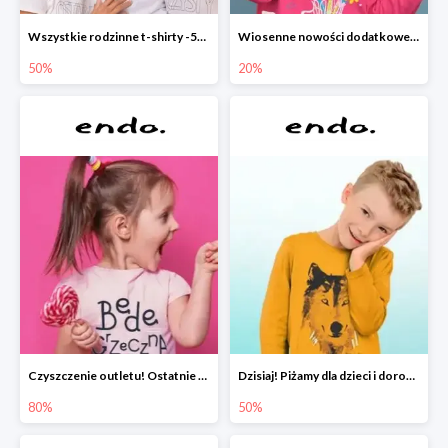
Wszystkie rodzinne t-shirty -50%
Wiosenne nowości dodatkowe -20%
50%
20%
Czyszczenie outletu! Ostatnie sztuki do -80%
Dzisiaj! Piżamy dla dzieci i dorosłych -50%
80%
50%