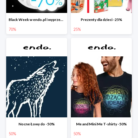
Black Week w endo.pl i wyprzedaże do -70&
Prezenty dla dzieci -25%
70%
25%
Nocne Łowy do -50%
Me and Mini Me T-shirty -50%
50%
50%