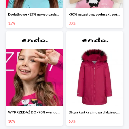
Dodatkowe -15% na wyprzedaż do -70%
-30% na zasłony, poduszki, pościele dla dzieci
15%
30%
WYPRZEDAŻ DO -70% w endo.pl
Długa kurtka zimowa dl dziewczynki
10%
60%