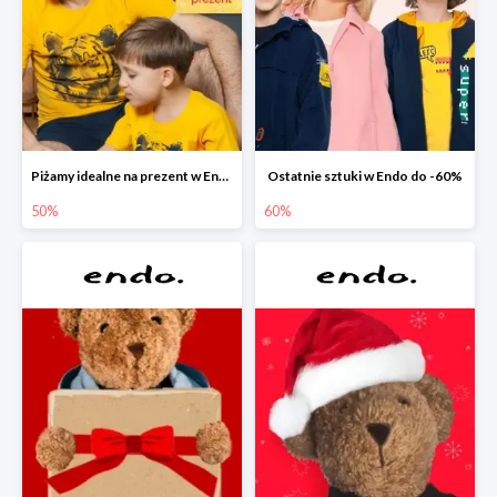
Piżamy idealne na prezent w Endo do -50%
Ostatnie sztuki w Endo do -60%
50%
60%