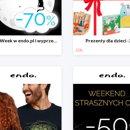
Black Week w endo.pl i wyprzedaże do -70&
Prezenty dla dzieci 
25%