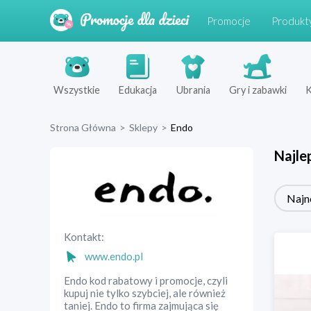
Promocje
Produkt
Wszystkie
Edukacja
Ubrania
Gry i zabawki
K
Strona Główna
>
Sklepy
>
Endo
Najle
Najn
Kontakt:
www.endo.pl
Endo kod rabatowy i promocje, czyli
kupuj nie tylko szybciej, ale również
taniej. Endo to firma zajmująca się