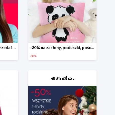
Dodatkowe -15% na wyprzedaż do -70%
-30% na zasłony, poduszki, pościele dla dzieci
30%