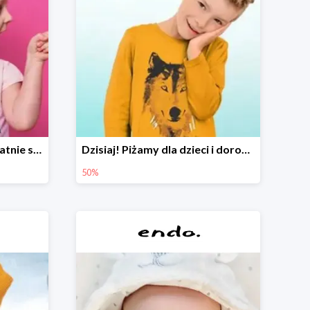
Czyszczenie outletu! Ostatnie sztuki do -80%
Dzisiaj! Piżamy dla dzieci i dorosłych -50%
50%