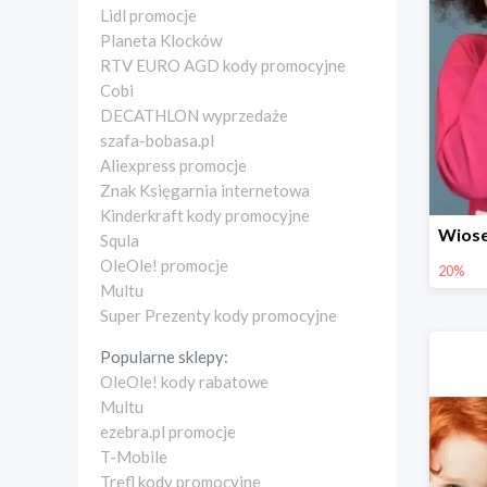
Lidl promocje
Planeta Klocków
RTV EURO AGD kody promocyjne
Cobi
DECATHLON wyprzedaże
szafa-bobasa.pl
Aliexpress promocje
Znak Księgarnia internetowa
Kinderkraft kody promocyjne
Squla
OleOle! promocje
20%
Multu
Super Prezenty kody promocyjne
Popularne sklepy:
OleOle! kody rabatowe
Multu
ezebra.pl promocje
T-Mobile
Trefl kody promocyjne