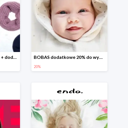
Finał wyprzedaży w Endo + dodatkowe 2% rabatu
BOBAS dodatkowe 20% do wyprzedaży
20%