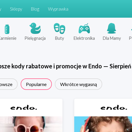
y
Sklepy
Blog
Wyprawka
armienie
Pielęgnacja
Buty
Elektronika
Dla Mamy
P
psze kody rabatowe i promocje w
Endo
—
Sierpień
owsze
Popularne
Wkrótce wygasną