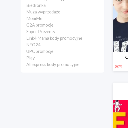
Biedronka
Muza wyprzedaże
MomMe
G2A promocje
Super Prezenty
Link4 Mama kody promocyjne
NEO24
UPC promocje
O
Play
Aliexpress kody promocyjne
80%