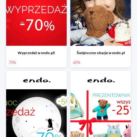
Wyprzedaż w endo.pl!
Świąteczne okazje w endo.pl
70%
60%