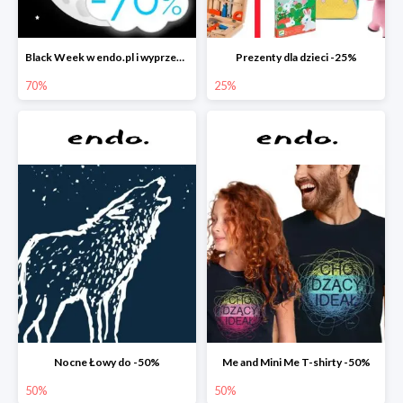
Black Week w endo.pl i wyprzedaże do -70&
Prezenty dla dzieci -25%
70%
25%
Nocne Łowy do -50%
Me and Mini Me T-shirty -50%
50%
50%