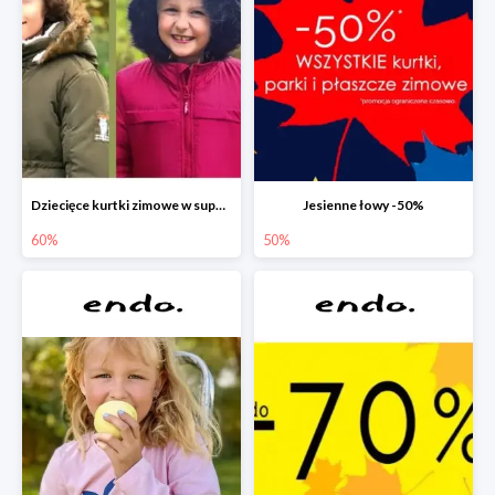
Dziecięce kurtki zimowe w super cenach!
Jesienne łowy -50%
60%
50%