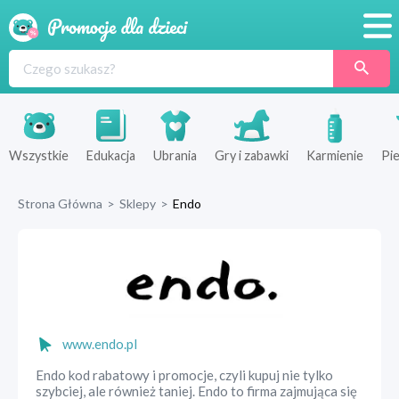
Promocje
Produkty
Sklepy
Wszystkie
Edukacja
Ubrania
Gry i zabawki
Karmienie
Pie
Blog
Strona Główna
>
Sklepy
>
Endo
Wyprawka
www.endo.pl
Endo kod rabatowy i promocje, czyli kupuj nie tylko
szybciej, ale również taniej. Endo to firma zajmująca się