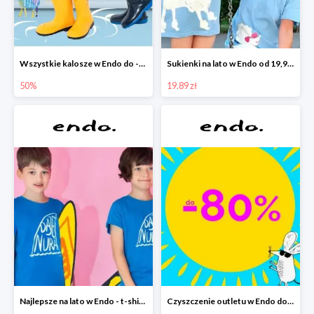
Wszystkie kalosze w Endo do -50%
Sukienki na lato w Endo od 19,90 zł
50%
19.89 zł
Najlepsze na lato w Endo - t-shirty od 9,90 zł i krótkie spodenki od 19,90 zł
Czyszczenie outletu w Endo do -80%