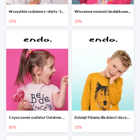
Wszystkie rodzinne t-shirty -50%
Wiosenne nowości dodatkowe -20%
50%
20%
Czyszczenie outletu! Ostatnie sztuki do -80%
Dzisiaj! Piżamy dla dzieci i dorosłych -50%
80%
50%