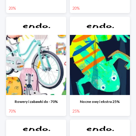
20%
20%
Rowery i zabawki do -70%
Nocne owy i ekstra 25%
70%
25%