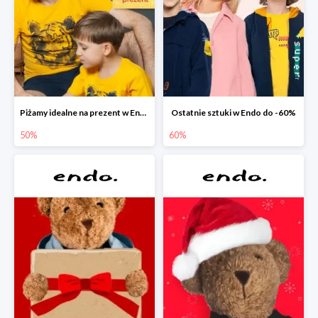
Piżamy idealne na prezent w Endo do -50%
Ostatnie sztuki w Endo do -60%
50%
60%