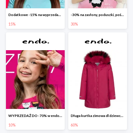
Dodatkowe -15% na wyprzedaż do -70%
-30% na zasłony, poduszki, pościele dla dzieci
15%
30%
WYPRZEDAŻ DO -70% w endo.pl
Długa kurtka zimowa dl dziewczynki
10%
60%