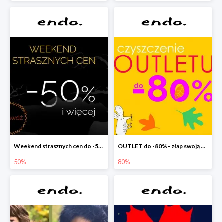
Weekend strasznych cen do -50%
OUTLET do -80% - złap swoją okazję !
50%
80%